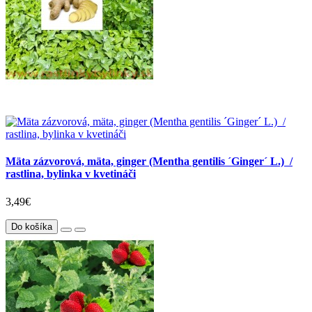
Mäta zázvorová, mäta, ginger (Mentha gentilis ´Ginger´ L.) /
rastlina, bylinka v kvetináči
3,49€
Do košíka