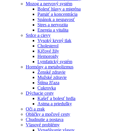
Mozog a nervový systém
Bolesť hlavy a migréna
Pamäť a koncentrácia
Spánok a nespavosť
Stres a nervozita
Energia a vitalita
Srdce a cievy
Vysoký krvný tlak
Cholesterol
Kŕčové žily
Hemoroidy
Lymfatický systém
Hormóny a metabolizmus
Ženské zdravie
Mužské zdravie
Štítna žľaza
Cukrovka
Dýchacie cesty
Kašeľ a bolesť hrdla
Astma a priedušky
Oči a zrak
Obličky a močové cesty
Chudnutie a postava
Vlasové problémy
Vypadávanie vlasov