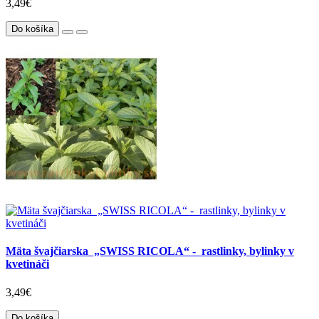
3,49€
Do košíka
Mäta švajčiarska „SWISS RICOLA“ - rastlinky, bylinky v
kvetináči
3,49€
Do košíka