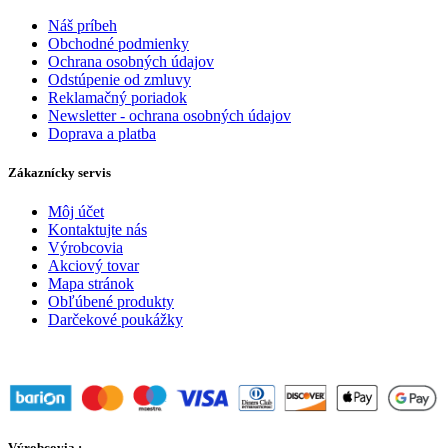
Náš príbeh
Obchodné podmienky
Ochrana osobných údajov
Odstúpenie od zmluvy
Reklamačný poriadok
Newsletter - ochrana osobných údajov
Doprava a platba
Zákaznícky servis
Môj účet
Kontaktujte nás
Výrobcovia
Akciový tovar
Mapa stránok
Obľúbené produkty
Darčekové poukážky
Výrobcovia :