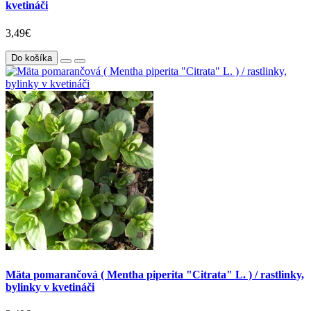
kvetináči
3,49€
Do košíka
Mäta pomarančová ( Mentha piperita "Citrata" L. ) / rastlinky,
bylinky v kvetináči