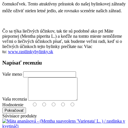
čomukoľvek. Tento atraktívny prírastok do našej bylinkovej záhrady
môže oživiť nielen letné jedlo, ale rovnako scenérie našich záhrad.
Čo sa týka liečivých účinkov, tak tie sú podobné ako pri Mäte
piepornej (Mentha piperita L.) a keďže na tomto mieste nemôžeme
veľmi o liečivých účinkoch písať, tak budeme veľmi radi, keď si o
liečivých účinkoch tejto bylinky prečítate na: Viac
tu:
www.rastlinkybylinky.sk
Napísať recenziu
Vaše meno
Vaša recenzia
Hodnotenie
Pokračovať
Súvisiace produkty