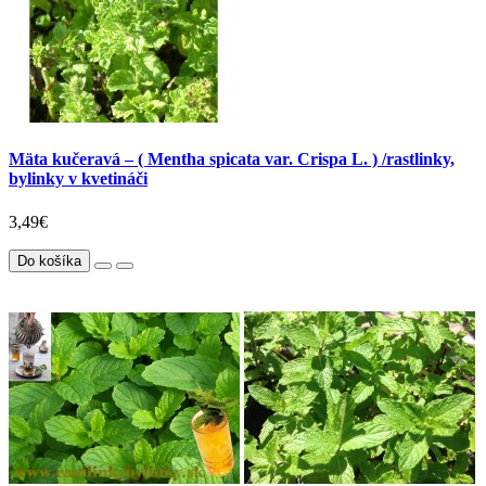
Mäta kučeravá – ( Mentha spicata var. Crispa L. ) /rastlinky,
bylinky v kvetináči
3,49€
Do košíka