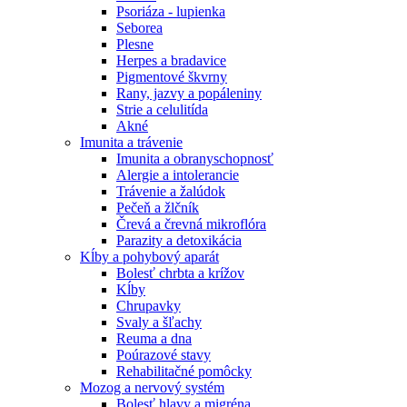
Psoriáza - lupienka
Seborea
Plesne
Herpes a bradavice
Pigmentové škvrny
Rany, jazvy a popáleniny
Strie a celulitída
Akné
Imunita a trávenie
Imunita a obranyschopnosť
Alergie a intolerancie
Trávenie a žalúdok
Pečeň a žlčník
Črevá a črevná mikroflóra
Parazity a detoxikácia
Kĺby a pohybový aparát
Bolesť chrbta a krížov
Kĺby
Chrupavky
Svaly a šľachy
Reuma a dna
Poúrazové stavy
Rehabilitačné pomôcky
Mozog a nervový systém
Bolesť hlavy a migréna