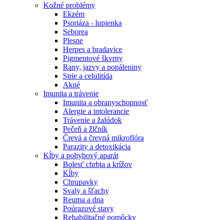
Kožné problémy
Ekzém
Psoriáza - lupienka
Seborea
Plesne
Herpes a bradavice
Pigmentové škvrny
Rany, jazvy a popáleniny
Strie a celulitída
Akné
Imunita a trávenie
Imunita a obranyschopnosť
Alergie a intolerancie
Trávenie a žalúdok
Pečeň a žlčník
Črevá a črevná mikroflóra
Parazity a detoxikácia
Kĺby a pohybový aparát
Bolesť chrbta a krížov
Kĺby
Chrupavky
Svaly a šľachy
Reuma a dna
Poúrazové stavy
Rehabilitačné pomôcky