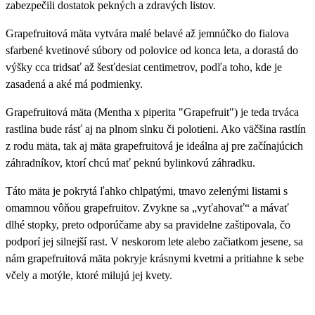
zabezpečili dostatok pekných a zdravých listov.
Grapefruitová mäta vytvára malé belavé až jemnúčko do fialova
sfarbené kvetinové súbory od polovice od konca leta, a dorastá do
výšky cca tridsať až šesťdesiat centimetrov, podľa toho, kde je
zasadená a aké má podmienky.
Grapefruitová mäta (Mentha x piperita "Grapefruit") je teda trváca
rastlina bude rásť aj na plnom slnku či polotieni. Ako väčšina rastlín
z rodu mäta, tak aj mäta grapefruitová je ideálna aj pre začínajúcich
záhradníkov, ktorí chcú mať peknú bylinkovú záhradku.
Táto mäta je pokrytá ľahko chlpatými, tmavo zelenými listami s
omamnou vôňou grapefruitov. Zvykne sa „vyťahovať“ a mávať
dlhé stopky, preto odporúčame aby sa pravidelne zaštipovala, čo
podporí jej silnejší rast. V neskorom lete alebo začiatkom jesene, sa
nám grapefruitová mäta pokryje krásnymi kvetmi a pritiahne k sebe
včely a motýle, ktoré milujú jej kvety.