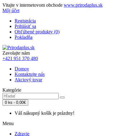
Vitajte v internetovom obchode
www.prirodaplus.sk
Môj účet
Registrácia
Prihlásiť sa
Obľúbené produkty (0)
Pokladňa
Zavolajte nám
+421 951 370 480
Domov
Kontaktujte nás
Akciový tovar
Kategórie
0 ks - 0,00€
Váš nákupný košík je prázdny!
Menu
Zdravie