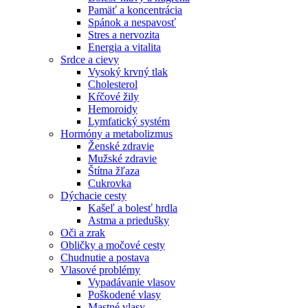
Pamäť a koncentrácia
Spánok a nespavosť
Stres a nervozita
Energia a vitalita
Srdce a cievy
Vysoký krvný tlak
Cholesterol
Kŕčové žily
Hemoroidy
Lymfatický systém
Hormóny a metabolizmus
Ženské zdravie
Mužské zdravie
Štítna žľaza
Cukrovka
Dýchacie cesty
Kašeľ a bolesť hrdla
Astma a priedušky
Oči a zrak
Obličky a močové cesty
Chudnutie a postava
Vlasové problémy
Vypadávanie vlasov
Poškodené vlasy
Mastné vlasy