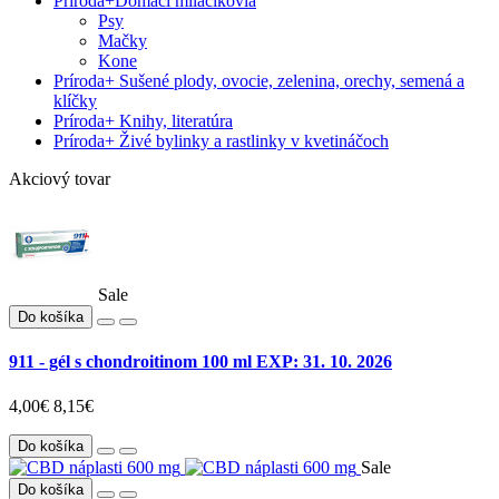
Príroda
+
Domáci miláčikovia
Psy
Mačky
Kone
Príroda
+
Sušené plody, ovocie, zelenina, orechy, semená a
klíčky
Príroda
+
Knihy, literatúra
Príroda
+
Živé bylinky a rastlinky v kvetináčoch
Akciový tovar
Sale
Do košíka
911 - gél s chondroitinom 100 ml EXP: 31. 10. 2026
4,00€
8,15€
Do košíka
Sale
Do košíka