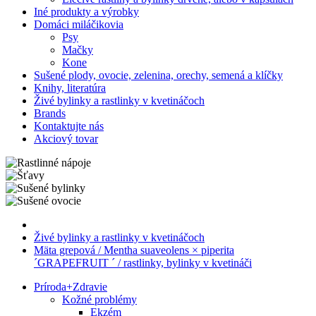
Iné produkty a výrobky
Domáci miláčikovia
Psy
Mačky
Kone
Sušené plody, ovocie, zelenina, orechy, semená a klíčky
Knihy, literatúra
Živé bylinky a rastlinky v kvetináčoch
Brands
Kontaktujte nás
Akciový tovar
Živé bylinky a rastlinky v kvetináčoch
Mäta grepová / Mentha suaveolens × piperita
´GRAPEFRUIT ´ / rastlinky, bylinky v kvetináči
Príroda
+
Zdravie
Kožné problémy
Ekzém