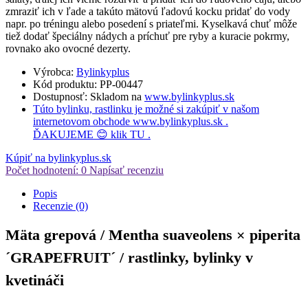
zmraziť ich v ľade a takúto mätovú ľadovú kocku pridať do vody
napr. po tréningu alebo posedení s priateľmi. Kyselkavá chuť môže
tiež dodať špeciálny nádych a príchuť pre ryby a kuracie pokrmy,
rovnako ako ovocné dezerty.
Výrobca:
Bylinkyplus
Kód produktu:
PP-00447
Dostupnosť:
Skladom
na
www.bylinkyplus.sk
Túto bylinku, rastlinku je možné si zakúpiť v našom
internetovom obchode
www.bylinkyplus.sk
.
ĎAKUJEME 😊 klik
TU
.
Kúpiť na bylinkyplus.sk
Počet hodnotení: 0
Napísať recenziu
Popis
Recenzie (0)
Mäta grepová / Mentha suaveolens × piperita
´GRAPEFRUIT´ / rastlinky, bylinky v
kvetináči