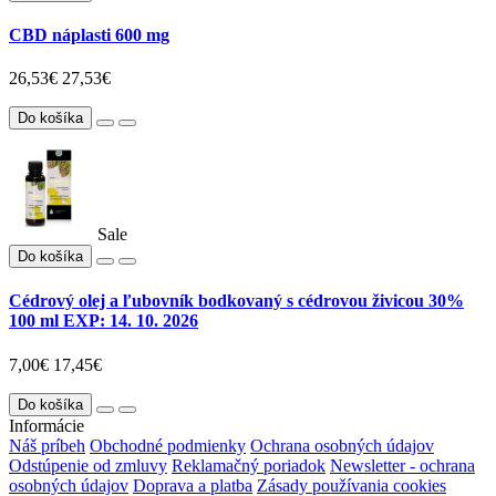
CBD náplasti 600 mg
26,53€
27,53€
Do košíka
Sale
Do košíka
Cédrový olej a ľubovník bodkovaný s cédrovou živicou 30%
100 ml EXP: 14. 10. 2026
7,00€
17,45€
Do košíka
Informácie
Náš príbeh
Obchodné podmienky
Ochrana osobných údajov
Odstúpenie od zmluvy
Reklamačný poriadok
Newsletter - ochrana
osobných údajov
Doprava a platba
Zásady používania cookies