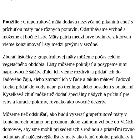
Použitie
: Grapefruitová mäta dodáva nezvyčajnú pikantnú chuť s
príchuťou mäty rade rôznych potravín. Odstrihávame vrchné a
môžeme aj bočné listy. Mäty patria medzi prvé bylinky, z ktorých
vieme konzumovať listy medzi prvými v sezóne.
Zberať lístočky z grapefruitovej mäty môžeme počas celého
vegetačného obdobia. Listy môžeme pokrájať a posypeme nimi
napr. ovocné šaláty, ďalej ich vieme rozdrviť a pridať ich do
ľadového čaju, alebo zmraziť ich v ľade a takúto mätovú ľadovú
kocku pridať do vody napr. po tréningu alebo posedení s priateľmi.
Kyselkavá chuť môže tiež dodať špeciálny nádych a príchuť pre
ryby a kuracie pokrmy, rovnako ako ovocné dezerty.
Môžeme tiež odskúšať, ako budú vyzerať grapefruitové mäty v
kontajneroch priamo pri prednom alebo zadnom vchode do Vašich
domovov, aby sme mohli pri sedeniach s rodinou a priateľmi rovno
ochutnávať najčerstvejšie lístky mäty ako letnú oblohu prakticky k