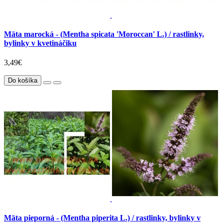
Mäta marocká - (Mentha spicata 'Moroccan' L.) / rastlinky,
bylinky v kvetináčiku
3,49€
Do košíka
Mäta pieporná - (Mentha piperita L.) / rastlinky, bylinky v