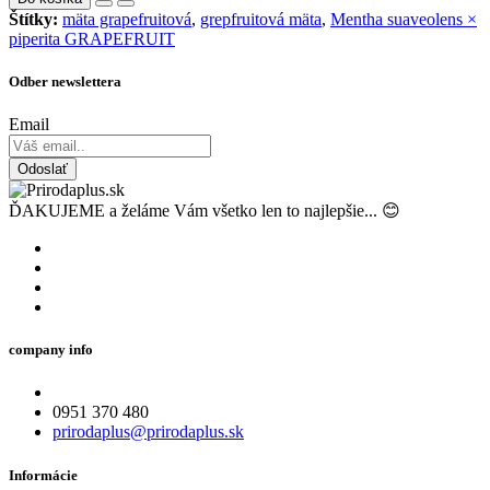
Štítky:
mäta grapefruitová
,
grepfruitová mäta
,
Mentha suaveolens ×
piperita GRAPEFRUIT
Odber newslettera
Email
Odoslať
ĎAKUJEME a želáme Vám všetko len to najlepšie... 😊
company info
0951 370 480
prirodaplus@prirodaplus.sk
Informácie