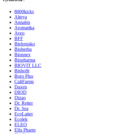
8000kicks
Alteya
Annabis
Aromatika
Aveo
BFF
Bielorusko
Bioherba
Bionnex
Biopharma
BIOVIT LLC
Bishofit
Boro Plus
CaliFarms
Daxen
DIOD
Dizao
Dr. Retter
Dr. Sea
EcoLatier
Ecolek
ELEO
Elfa Pharm