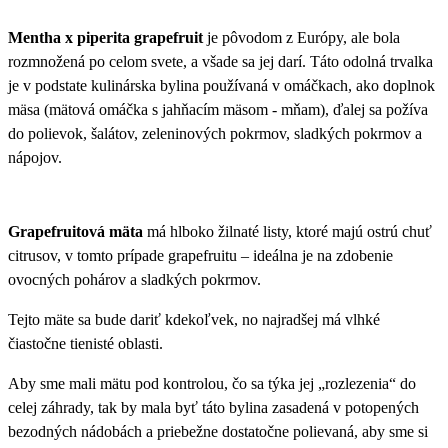
Mentha x piperita grapefruit
je pôvodom z Európy, ale bola
rozmnožená po celom svete, a všade sa jej darí. Táto odolná trvalka
je v podstate kulinárska bylina používaná v omáčkach, ako doplnok
mäsa (mätová omáčka s jahňacím mäsom - mňam), ďalej sa požíva
do polievok, šalátov, zeleninových pokrmov, sladkých pokrmov a
nápojov.
Grapefruitová mäta
má hlboko žilnaté listy, ktoré majú ostrú chuť
citrusov, v tomto prípade grapefruitu – ideálna je na zdobenie
ovocných pohárov a sladkých pokrmov.
Tejto mäte sa bude dariť kdekoľvek, no najradšej má vlhké
čiastočne tienisté oblasti.
Aby sme mali mätu pod kontrolou, čo sa týka jej „rozlezenia“ do
celej záhrady, tak by mala byť táto bylina zasadená v potopených
bezodných nádobách a priebežne dostatočne polievaná, aby sme si