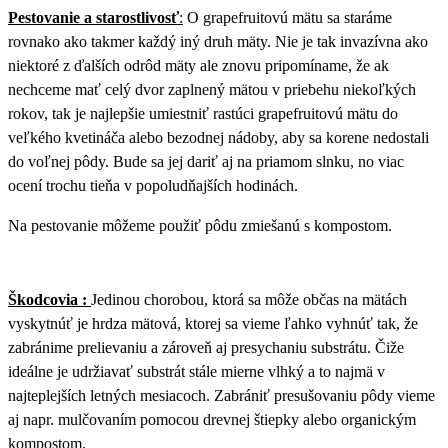
Pestovanie a starostlivosť
:
O grapefruitovú mätu sa staráme
rovnako ako takmer každý iný druh mäty. Nie je tak invazívna ako
niektoré z ďalších odrôd mäty ale znovu pripomíname, že ak
nechceme mať celý dvor zaplnený mätou v priebehu niekoľkých
rokov, tak je najlepšie umiestniť rastúci grapefruitovú mätu do
veľkého kvetináča alebo bezodnej nádoby, aby sa korene nedostali
do voľnej pôdy. Bude sa jej dariť aj na priamom slnku, no viac
ocení trochu tieňa v popoludňajších hodinách.
Na pestovanie môžeme použiť pôdu zmiešanú s kompostom.
Škodcovia :
Jedinou chorobou, ktorá sa môže občas na mätách
vyskytnúť je hrdza mätová, ktorej sa vieme ľahko vyhnúť tak, že
zabránime prelievaniu a zároveň aj presychaniu substrátu. Čiže
ideálne je udržiavať substrát stále mierne vlhký a to najmä v
najteplejších letných mesiacoch. Zabrániť presušovaniu pôdy vieme
aj napr. mulčovaním pomocou drevnej štiepky alebo organickým
kompostom.