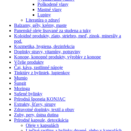
Poškodené vlasy
Mastné vlasy
Lupiny
Literatúra o zdraví
Balzamy, gély, krémy, maste
Panenské oleje lisované za studena a tuky
Koloidné produkty, zlato, striebro, meď, zinok, minerály a
pod.
Kozmetika, hygiena, dezinfekcia
Doplnky stravy, vitamíny, potraviny
Konope, konopné produkty, výrobky z konope
Včelie produkty
Čaj, káva, rastlinné nápoje
Tinktúry z byliniek, lupienkov
Mumio
Šungit
Moringa
Sušené bylinky
Prírodná špongia KONJAC
Extrakty, šťavy, sirupy
Zdravotné doplnky, textil a obuv
Zuby, pery, ústna dutina
Prírodné kapsule, detoxikácia
Oleje v kapsulách
Liečivé rastliny a bylinky drvené, alebo v kapsulách