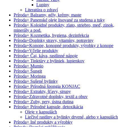
Lupiny
Literatúra o zdraví
Príroda
+
Balzamy, gély, krémy, maste
Príroda
+
Panenské oleje lisované za studena a tuky
Príroda
+
Koloidné produkty, zlato, striebro, meď, zinok,
minerály a pod.
Príroda
+
Kozmetika, hygiena, dezinfekcia
Príroda
+
Doplnky stravy, vitamíny, potraviny
Príroda
+
Konope, konopné produkty, výrobky z konope
Príroda
+
Včelie produkty
Príroda
+
Čaj, káva, rastlinné nápoje
Príroda
+
Tinktúry z byliniek, lupienkov
Príroda
+
Mumio
Príroda
+
Šungit
Príroda
+
Moringa
Príroda
+
Sušené bylinky
Príroda
+
Prírodná špongia KONJAC
Príroda
+
Extrakty, šťavy, sirupy
Príroda
+
Zdravotné doplnky, textil a obuv
Príroda
+
Zuby, pery, ústna dutina
Príroda
+
Prírodné kapsule, detoxikácia
Oleje v kapsulách
Liečivé rastliny a bylinky drvené, alebo v kapsulách
Príroda
+
Iné produkty a výrobky