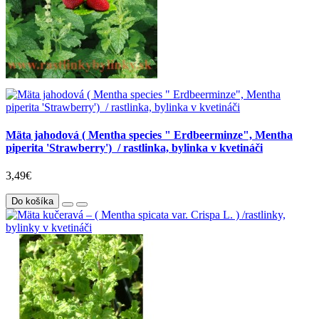
Mäta jahodová ( Mentha species " Erdbeerminze", Mentha
piperita 'Strawberry'​​​​​​​) / rastlinka, bylinka v kvetináči
3,49€
Do košíka