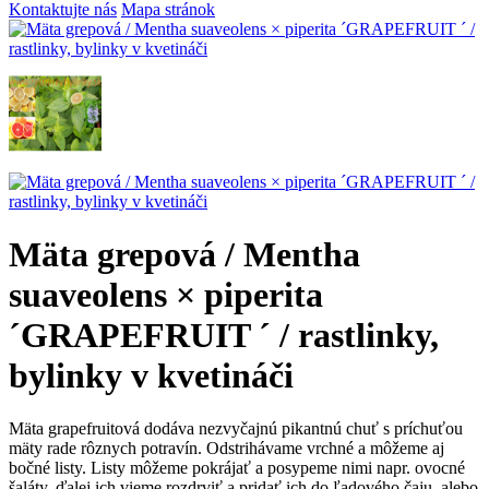
Kontaktujte nás
Mapa stránok
Mäta grepová / Mentha
suaveolens × piperita
´GRAPEFRUIT ´ / rastlinky,
bylinky v kvetináči
Mäta grapefruitová dodáva nezvyčajnú pikantnú chuť s príchuťou
mäty rade rôznych potravín. Odstrihávame vrchné a môžeme aj
bočné listy. Listy môžeme pokrájať a posypeme nimi napr. ovocné
šaláty, ďalej ich vieme rozdrviť a pridať ich do ľadového čaju, alebo