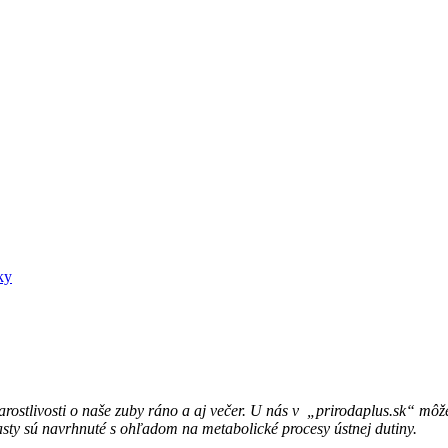
ky
arostlivosti o naše zuby ráno a aj večer. U nás v „prirodaplus.sk“ mô
 pasty sú navrhnuté s ohľadom na metabolické procesy ústnej dutiny.