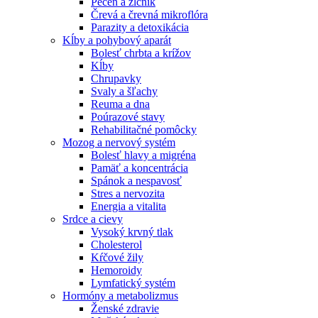
Pečeň a žlčník
Črevá a črevná mikroflóra
Parazity a detoxikácia
Kĺby a pohybový aparát
Bolesť chrbta a krížov
Kĺby
Chrupavky
Svaly a šľachy
Reuma a dna
Poúrazové stavy
Rehabilitačné pomôcky
Mozog a nervový systém
Bolesť hlavy a migréna
Pamäť a koncentrácia
Spánok a nespavosť
Stres a nervozita
Energia a vitalita
Srdce a cievy
Vysoký krvný tlak
Cholesterol
Kŕčové žily
Hemoroidy
Lymfatický systém
Hormóny a metabolizmus
Ženské zdravie