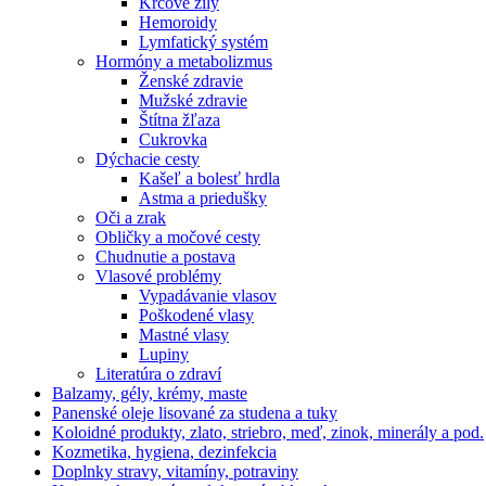
Kŕčové žily
Hemoroidy
Lymfatický systém
Hormóny a metabolizmus
Ženské zdravie
Mužské zdravie
Štítna žľaza
Cukrovka
Dýchacie cesty
Kašeľ a bolesť hrdla
Astma a priedušky
Oči a zrak
Obličky a močové cesty
Chudnutie a postava
Vlasové problémy
Vypadávanie vlasov
Poškodené vlasy
Mastné vlasy
Lupiny
Literatúra o zdraví
Balzamy, gély, krémy, maste
Panenské oleje lisované za studena a tuky
Koloidné produkty, zlato, striebro, meď, zinok, minerály a pod.
Kozmetika, hygiena, dezinfekcia
Doplnky stravy, vitamíny, potraviny