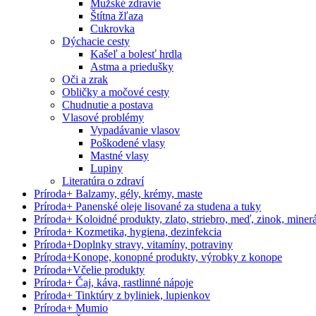
Mužské zdravie
Štítna žľaza
Cukrovka
Dýchacie cesty
Kašeľ a bolesť hrdla
Astma a priedušky
Oči a zrak
Obličky a močové cesty
Chudnutie a postava
Vlasové problémy
Vypadávanie vlasov
Poškodené vlasy
Mastné vlasy
Lupiny
Literatúra o zdraví
Príroda
+
Balzamy, gély, krémy, maste
Príroda
+
Panenské oleje lisované za studena a tuky
Príroda
+
Koloidné produkty, zlato, striebro, meď, zinok, minerá
Príroda
+
Kozmetika, hygiena, dezinfekcia
Príroda
+
Doplnky stravy, vitamíny, potraviny
Príroda
+
Konope, konopné produkty, výrobky z konope
Príroda
+
Včelie produkty
Príroda
+
Čaj, káva, rastlinné nápoje
Príroda
+
Tinktúry z byliniek, lupienkov
Príroda
+
Mumio