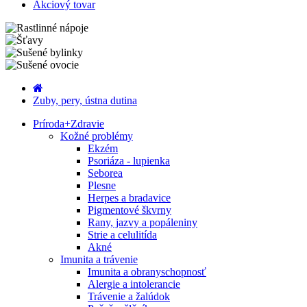
Akciový tovar
Zuby, pery, ústna dutina
Príroda
+
Zdravie
Kožné problémy
Ekzém
Psoriáza - lupienka
Seborea
Plesne
Herpes a bradavice
Pigmentové škvrny
Rany, jazvy a popáleniny
Strie a celulitída
Akné
Imunita a trávenie
Imunita a obranyschopnosť
Alergie a intolerancie
Trávenie a žalúdok