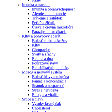
Akné
Imunita a trávenie
Imunita a obranyschopnosť
Alergie a intolerancie
Trávenie a žalúdok
Pečeň a žlčník
Črevá a črevná mikroflóra
Parazity a detoxikácia
Kĺby a pohybový aparát
Bolesť chrbta a krížov
Kĺby
Chrupavky
Svaly a šľachy
Reuma a dna
Poúrazové stavy
Rehabilitačné pomôcky
Mozog a nervový systém
Bolesť hlavy a migréna
Pamäť a koncentrácia
Spánok a nespavosť
Stres a nervozita
Energia a vitalita
Srdce a cievy
Vysoký krvný tlak
Cholesterol