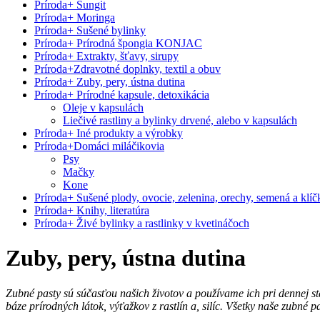
Príroda
+
Šungit
Príroda
+
Moringa
Príroda
+
Sušené bylinky
Príroda
+
Prírodná špongia KONJAC
Príroda
+
Extrakty, šťavy, sirupy
Príroda
+
Zdravotné doplnky, textil a obuv
Príroda
+
Zuby, pery, ústna dutina
Príroda
+
Prírodné kapsule, detoxikácia
Oleje v kapsulách
Liečivé rastliny a bylinky drvené, alebo v kapsulách
Príroda
+
Iné produkty a výrobky
Príroda
+
Domáci miláčikovia
Psy
Mačky
Kone
Príroda
+
Sušené plody, ovocie, zelenina, orechy, semená a klíč
Príroda
+
Knihy, literatúra
Príroda
+
Živé bylinky a rastlinky v kvetináčoch
Zuby, pery, ústna dutina
Zubné pasty sú súčasťou našich životov a používame ich pri dennej st
báze prírodných látok, výťažkov z rastlín a, silíc. Všetky naše zubné