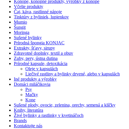
Konope, konopné produkty, výrobky z konope
Včelie produkty
Čaj, káva, rastlinné nápoje
Tinktúry z byliniek, lupienkov
Mumio
Šungit
Moringa
Sušené bylinky
Prírodná špongia KONJAC
Extrakty, šťavy, sirupy
Zdravotné doplnky, textil a obuv
Zuby, pery, ústna dutina
Prírodné kapsule, detoxikácia
Oleje v kapsulách
Liečivé rastliny a bylinky drvené, alebo v kapsulách
Iné produkty a výrobky
Domáci miláčikovia
Psy
Mačky
Kone
Sušené plody, ovocie, zelenina, orechy, semená a klíčky
Knihy, literatúra
Živé bylinky a rastlinky v kvetináčoch
Brands
Kontaktujte nás