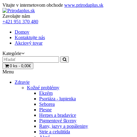
Vitajte v internetovom obchode
www.prirodaplus.sk
Zavolajte nám
+421 951 370 480
Domov
Kontaktujte nás
Akciový tovar
Kategórie
0 ks - 0,00€
Menu
Zdravie
Kožné problémy
Ekzém
Psoriáza - lupienka
Seborea
Plesne
Herpes a bradavice
Pigmentové škvrny
Rany, jazvy a popáleniny
Strie a celulitída