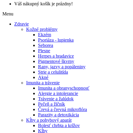
Váš nákupný košík je prázdny!
Menu
Zdravie
Kožné problémy
Ekzém
Psoriáza - lupienka
Seborea
Plesne
Herpes a bradavice
Pigmentové škvrny
Rany, jazvy a popáleniny
Strie a celulitída
Akné
Imunita a trávenie
Imunita a obranyschopnosť
Alergie a intolerancie
Trávenie a žalúdok
Pečeň a žlčník
Črevá a črevná mikroflóra
Parazity a detoxikácia
Kĺby a pohybový aparát
Bolesť chrbta a krížov
Kĺby