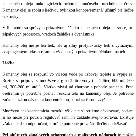
kamenného oleja onkologických ochorení močového mechúra a čriev.
Kamenný olej je spolu s liečivou bylinkou konope/semená/ účinný pri liečbe
cukrovky.
V literatúre sú správy o priaznivom účinku kamenného oleja na srdce, pri
zápalových procesoch, vredoch žalúdka a dvanástnika.
Kamenný olej nie je len liek, ale aj silný profylaktický liek s výraznými
adaptogénnymi vlastnosťami a všeobecným priaznivým účinkom na telo.
Liečba
Kamenný olej sa rozpustí vo vriacej vode pri izbovej teplote a vypije sa.
Roztok sa pripraví v množstve 3 g na 3 litre vody (na 1 liter, 600 ml, 500
ml, 300-200 ml atď.). Všetko závisí od choroby a pohody pacienta. Pred
ošetrením je potrebné poznať reakciu tela na kamenný olej. Je potrebné
začať s nízkou dávkou a koncentráciou, ktorá sa časom zvyšuje.
Množstvo ani koncentrácia roztoku však nie sú striktne dávkované, pacient
si ho môže pri použití regulovať sám, na základe svojho zdravia. Existuje
však niekoľko odporúčaní, ktoré je potrebné pri začatí liečby dodržiavať.
Pri akútnych zápalových ochoreniach a malígnych nádoroch
je možné