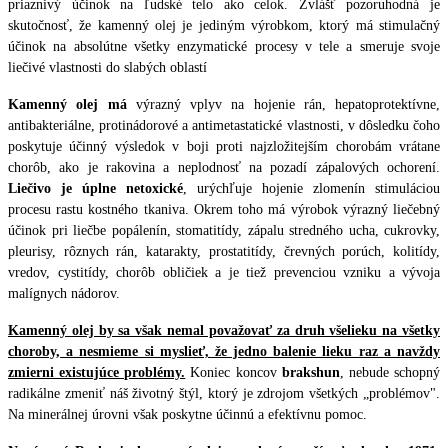
priaznivý účinok na ľudské telo ako celok. Zvlášť pozoruhodná je
skutočnosť, že kamenný olej je jediným výrobkom, ktorý má stimulačný
účinok na absolútne všetky enzymatické procesy v tele a smeruje svoje
liečivé vlastnosti do slabých oblastí
Kamenný olej má
výrazný vplyv na hojenie rán, hepatoprotektívne,
antibakteriálne, protinádorové a antimetastatické vlastnosti, v dôsledku čoho
poskytuje účinný výsledok v boji proti najzložitejším chorobám vrátane
chorôb, ako je rakovina a neplodnosť na pozadí zápalových ochorení.
Liečivo je úplne netoxické
, urýchľuje hojenie zlomenín stimuláciou
procesu rastu kostného tkaniva. Okrem toho má výrobok výrazný liečebný
účinok pri liečbe popálenín, stomatitídy, zápalu stredného ucha, cukrovky,
pleurisy, rôznych rán, katarakty, prostatitídy, črevných porúch, kolitídy,
vredov, cystitídy, chorôb obličiek a je tiež prevenciou vzniku a vývoja
malígnych nádorov.
Kamenný olej by sa však nemal považovať za druh všelieku na všetky
choroby, a nesmieme si myslieť, že jedno balenie lieku raz a navždy
zmierni existujúce problémy.
Koniec koncov
brakshun
, nebude schopný
radikálne zmeniť náš životný štýl, ktorý je zdrojom všetkých „problémov".
Na minerálnej úrovni však poskytne účinnú a efektívnu pomoc.