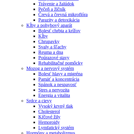
Trávenie a žalúdok
Pečeň a žlčník
Črevá a črevná mikroflóra
Parazity a detoxikácia
Kĺby a pohybový aparát
Bolesť chrbta a krížov
Kĺby
Chrupavky
Svaly a šľachy
Reuma a dna
Poúrazové stavy
Rehabilitačné pomôcky
Mozog a nervový systém
Bolesť hlavy a migréna
Pamäť a koncentrácia
Spánok a nespavosť
Stres a nervozita
Energia a vitalita
Srdce a cievy
Vysoký krvný tlak
Cholesterol
Kŕčové žily
Hemoroidy
Lymfatický systém
Hormóny a metabolizmus