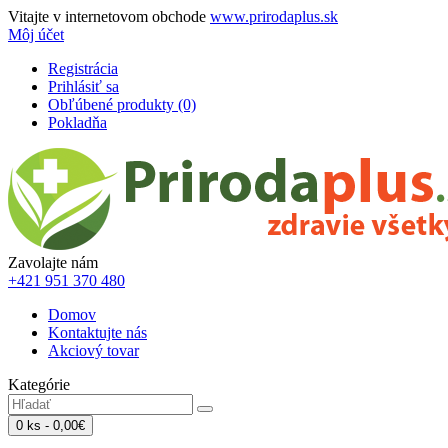
Vitajte v internetovom obchode
www.prirodaplus.sk
Môj účet
Registrácia
Prihlásiť sa
Obľúbené produkty (0)
Pokladňa
Zavolajte nám
+421 951 370 480
Domov
Kontaktujte nás
Akciový tovar
Kategórie
0 ks - 0,00€