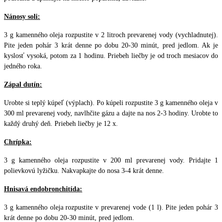
Nánosy soli:
3 g kamenného oleja rozpustite v 2 litroch prevarenej vody (vychladnutej).
Pite jeden pohár 3 krát denne po dobu 20-30 minút, pred jedlom. Ak je
kyslosť vysoká, potom za 1 hodinu. Priebeh liečby je od troch mesiacov do
jedného roka.
Zápal dutín:
Urobte si teplý kúpeľ (výplach). Po kúpeli rozpustite 3 g kamenného oleja v
300 ml prevarenej vody, navlhčite gázu a dajte na nos 2-3 hodiny. Urobte to
každý druhý deň. Priebeh liečby je 12 x.
Chrípka:
3 g kamenného oleja rozpustite v 200 ml prevarenej vody. Pridajte 1
polievkovú lyžičku. Nakvapkajte do nosa 3-4 krát denne.
Hnisavá endobronchitída:
3 g kamenného oleja rozpustite v prevarenej vode (1 l). Pite jeden pohár 3
krát denne po dobu 20-30 minút, pred jedlom.