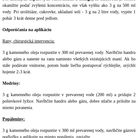
okamžite podať zvýšenú koncentráciu, nie však vyššiu ako 3 g na 500 ml
vody. Pri urolitiáze, cukrovke, ukladaní solí - 3 g na 2 litre vody, vypite 1
pohár 3 krát denne pred jedlom.
Odporúčania na aplikáciu
Rany, chirurgická intervencia:
3 g kamenného oleja rozpustite v 300 ml prevarenej vody. Navlhčite handru
alebo gázu a naneste na ranu namiesto všetkých existujúcich mastí. Ak ho
stále podávate vnútorne, potom bude liečba postupovať rýchlejšie, urýchli
hojenie 2-3 krát.
Modriny:
3 g kamenného oleja rozpustite v prevarenej vode (200 ml) a pridajte 2
polievkové lyžice. Navlhčite handru alebo gázu, dobre stlačte a priložte na
miesto poranenia.
Popáleniny:
3 g kamenného oleja rozpustite v 300 ml prevarenej vody, navlhčite gázovú
podložku a aplikujte na miesto popálenia, zaviažte.