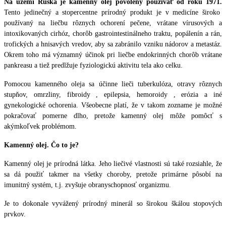
Na území Ruska je kamenný olej povolený používať od roku 1971.
Tento jedinečný a stopercentne prírodný produkt je v medicíne široko
používaný na liečbu rôznych ochorení pečene, vrátane vírusových a
intoxikovaných cirhóz, chorôb gastrointestinálneho traktu, popálenín a rán,
trofických a hnisavých vredov, aby sa zabránilo vzniku nádorov a metastáz.
Okrem toho má významný účinok pri liečbe endokrinných chorôb vrátane
pankreasu a tiež predlžuje fyziologickú aktivitu tela ako celku.
Pomocou kamenného oleja sa účinne lieči tuberkulóza, otravy rôznych
stupňov, omrzliny, fibroidy , epilepsia, hemoroidy , erózia a iné
gynekologické ochorenia. Všeobecne platí, že v takom zozname je možné
pokračovať pomerne dlho, pretože kamenný olej môže pomôcť s
akýmkoľvek problémom.
Kamenný olej. Čo to je?
Kamenný olej je prírodná látka. Jeho liečivé vlastnosti sú také rozsiahle, že
sa dá použiť takmer na všetky choroby, pretože primárne pôsobí na
imunitný systém, t.j. zvyšuje obranyschopnosť organizmu.
Je to dokonale vyvážený prírodný minerál so širokou škálou stopových
prvkov.