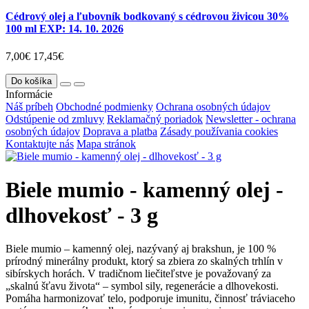
Cédrový olej a ľubovník bodkovaný s cédrovou živicou 30%
100 ml EXP: 14. 10. 2026
7,00€
17,45€
Do košíka
Informácie
Náš príbeh
Obchodné podmienky
Ochrana osobných údajov
Odstúpenie od zmluvy
Reklamačný poriadok
Newsletter - ochrana
osobných údajov
Doprava a platba
Zásady používania cookies
Kontaktujte nás
Mapa stránok
Biele mumio - kamenný olej -
dlhovekosť - 3 g
Biele mumio – kamenný olej, nazývaný aj brakshun, je 100 %
prírodný minerálny produkt, ktorý sa zbiera zo skalných trhlín v
sibírskych horách. V tradičnom liečiteľstve je považovaný za
„skalnú šťavu života“ – symbol sily, regenerácie a dlhovekosti.
Pomáha harmonizovať telo, podporuje imunitu, činnosť tráviaceho