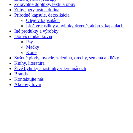
Zdravotné doplnky, textil a obuv
Zuby, pery, ústna dutina
Prírodné kapsule, detoxikácia
Oleje v kapsulách
Liečivé rastliny a bylinky drvené, alebo v kapsulách
Iné produkty a výrobky
Domáci miláčikovia
Psy
Mačky
Kone
Sušené plody, ovocie, zelenina, orechy, semená a klíčky
Knihy, literatúra
Živé bylinky a rastlinky v kvetináčoch
Brands
Kontaktujte nás
Akciový tovar