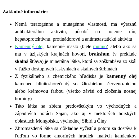
Základné informácie:
Nemá teratogénne a mutagénne vlastnosti, má výraznú
antibakteriálnu aktivitu, pôsobí na hojenie rán,
hepatoprotektívnu, protinádorovú a antimetastatickú aktivitu
Kamenný olej
, kamenné maslo (biele
mumio
) alebo ako sa
mu v ázijských krajinách hovorí,
brakshun
(v preklade
skalná šťava
) je minerálna látka, ktorá sa zoškrabáva zo skál
v ťažko dostupných jaskyniach a skalných štrbinách
Z fyzikálneho a chemického hľadiska je
kamenný olej
kamenec hlinito-horečnatý so žlto-bielou, červeno-bielou
alebo krémovou farbou (všetko závisí od zloženia nosnej
horniny)
Táto látka sa zbiera predovšetkým vo východných a
západných horách Sajan, ako aj v niektorých horských
oblastiach Mongolska, východnej Sibíri a Číny
Zhromaždená látka sa dôkladne vyčistí a potom sa dostáva k
ľuďom vo forme amorfných hrudiek, malých kamienkov