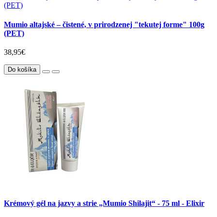
Mumio altajské – čistené, v prirodzenej "tekutej forme" 100g
(PET)
38,95€
Do košíka
Krémový gél na jazvy a strie „Mumio Shilajit“ - 75 ml - Elixir