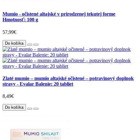
Mumio - očistené altajské v prirodzenej tekutej forme
Hmotnosť: 100 g
57,99€
Do košíka
Zlaté mumio – mumio altajské očistené – potravinový doplnok
stravy - Evalar Balenie: 20 tabliet
8,49€
Do košíka