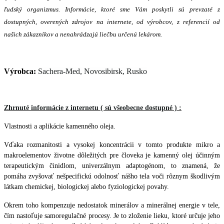
ľudský organizmus. Informácie, ktoré sme Vám poskytli sú prevzaté z
dostupných, overených zdrojov na internete, od výrobcov, z referencií od
našich zákazníkov a nenahrádzajú liečbu určenú lekárom.
Výrobca:
Sachera-Med, Novosibirsk, Rusko
Zhrnuté informácie z internetu ( sú všeobecne dostupné ) :
Vlastnosti a aplikácie kamenného oleja.
Vďaka rozmanitosti a vysokej koncentrácii v tomto produkte mikro a
makroelementov životne dôležitých pre človeka je kamenný olej účinným
terapeutickým činidlom, univerzálnym adaptogénom, to znamená, že
pomáha zvyšovať nešpecifickú odolnosť nášho tela voči rôznym škodlivým
látkam chemickej, biologickej alebo fyziologickej povahy.
Okrem toho kompenzuje nedostatok minerálov a minerálnej energie v tele,
čím nastoľuje samoregulačné procesy. Je to zloženie lieku, ktoré určuje jeho