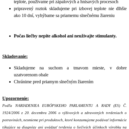
teplote, používame pri zápalových a hnisavých procesoch
pripravený roztok skladujeme pri izbovej teplote nie dlhšie
ako 10 dní, vyhýbame sa priamemu slnečnému žiareniu
Počas liečby nepite alkohol ani neužívajte stimulanty.
Skladovanie:
Skladujeme na suchom a tmavom mieste, v dobre
uzatvorenom obale
Chránime pred priamym slnečným žiarením
Upozornenie:
Podľa NARIADENIEA EURÓPSKEHO PARLAMENTU A RADY (ES) Č.
1924/2006 z 20. decembra 2006 o výživových a zdravotných tvrdeniach o
potravinách, nesmieme pri produktoch, ktoré konzumujeme podávať informácie
týkajúce sa diagnózy ani uvádzať tvrdenia o liečivých účinkoch výrobku na