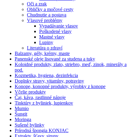
Oči a zrak
Obličky a močové cesty
Chudnutie a postava
Vlasové problémy
Vypadávanie vlasov
Poškodené vlasy
Mastné vlasy
Lupiny
Literatúra o zdraví
Balzamy, gély, krémy, maste
Panenské oleje lisované za studena a tuky
Koloidné produkty, zlato, striebro, meď, zinok, minerály a
pod.
Kozmetika, hygiena, dezinfekcia
Doplnky stravy, vitamíny, potraviny
Konope, konopné produkty, výrobky z konope
Včelie produkty
Čaj, káva, rastlinné nápoje
Tinktúry z byliniek, lupienkov
Mumio
Šungit
Moringa
Sušené bylinky
Prírodná špongia KONJAC
Extrakty, šťavy, sirupy