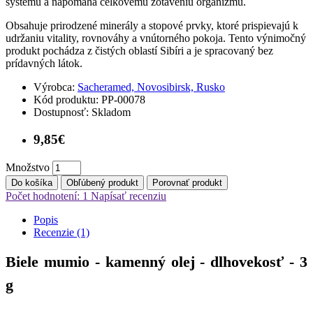
systému a napomáha celkovému zotaveniu organizmu.
Obsahuje prirodzené minerály a stopové prvky, ktoré prispievajú k
udržaniu vitality, rovnováhy a vnútorného pokoja. Tento výnimočný
produkt pochádza z čistých oblastí Sibíri a je spracovaný bez
prídavných látok.
Výrobca:
Sacheramed, Novosibirsk, Rusko
Kód produktu:
PP-00078
Dostupnosť:
Skladom
9,85€
Množstvo
Do košíka
Obľúbený produkt
Porovnať produkt
Počet hodnotení: 1
Napísať recenziu
Popis
Recenzie (1)
Biele mumio - kamenný olej - dlhovekosť - 3
g