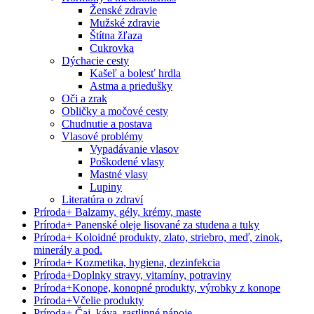
Ženské zdravie
Mužské zdravie
Štítna žľaza
Cukrovka
Dýchacie cesty
Kašeľ a bolesť hrdla
Astma a priedušky
Oči a zrak
Obličky a močové cesty
Chudnutie a postava
Vlasové problémy
Vypadávanie vlasov
Poškodené vlasy
Mastné vlasy
Lupiny
Literatúra o zdraví
Príroda
+
Balzamy, gély, krémy, maste
Príroda
+
Panenské oleje lisované za studena a tuky
Príroda
+
Koloidné produkty, zlato, striebro, meď, zinok,
minerály a pod.
Príroda
+
Kozmetika, hygiena, dezinfekcia
Príroda
+
Doplnky stravy, vitamíny, potraviny
Príroda
+
Konope, konopné produkty, výrobky z konope
Príroda
+
Včelie produkty
Príroda
+
Čaj, káva, rastlinné nápoje