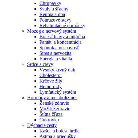
Chrupavky
Svaly a šľachy
Reuma a dna
Poúrazové stavy
Rehabilitačné pomôcky
Mozog a nervový systém
Bolesť hlavy a migréna
Pamäť a koncentrácia
Spánok a nespavosť
Stres a nervozita
Energia a vitalita
Srdce a cievy
Vysoký krvný tlak
Cholesterol
Kŕčové žily
Hemoroidy
Lymfatický systém
Hormóny a metabolizmus
Ženské zdravie
Mužské zdravie
Štítna žľaza
Cukrovka
Dýchacie cesty
Kašeľ a bolesť hrdla
Astma a priedušky