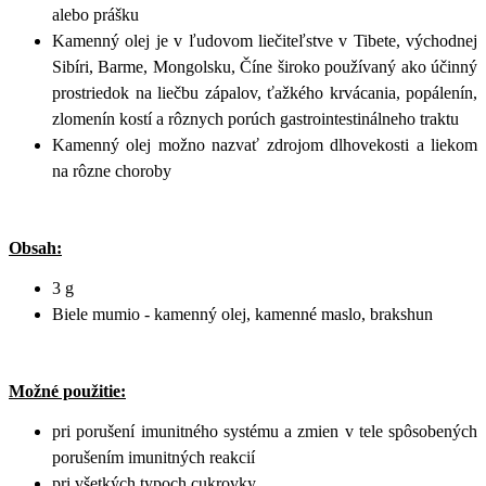
alebo prášku
Kamenný olej je v ľudovom liečiteľstve v Tibete, východnej
Sibíri, Barme, Mongolsku, Číne široko používaný ako účinný
prostriedok na liečbu zápalov, ťažkého krvácania, popálenín,
zlomenín kostí a rôznych porúch gastrointestinálneho traktu
Kamenný olej možno nazvať zdrojom dlhovekosti a liekom
na rôzne choroby
Obsah:
3 g
Biele mumio - kamenný olej, kamenné maslo, brakshun
Možné použitie:
pri porušení imunitného systému a zmien v tele spôsobených
porušením imunitných reakcií
pri všetkých typoch cukrovky