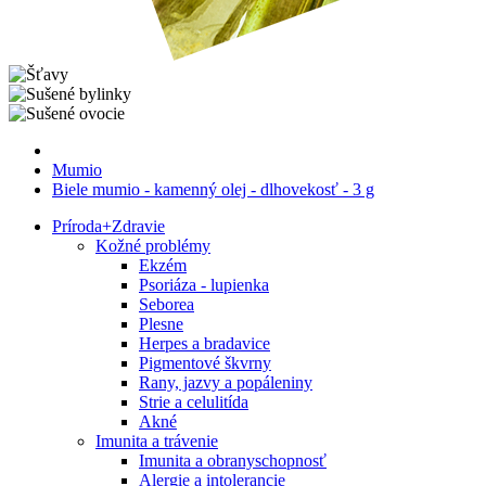
Mumio
Biele mumio - kamenný olej - dlhovekosť - 3 g
Príroda
+
Zdravie
Kožné problémy
Ekzém
Psoriáza - lupienka
Seborea
Plesne
Herpes a bradavice
Pigmentové škvrny
Rany, jazvy a popáleniny
Strie a celulitída
Akné
Imunita a trávenie
Imunita a obranyschopnosť
Alergie a intolerancie