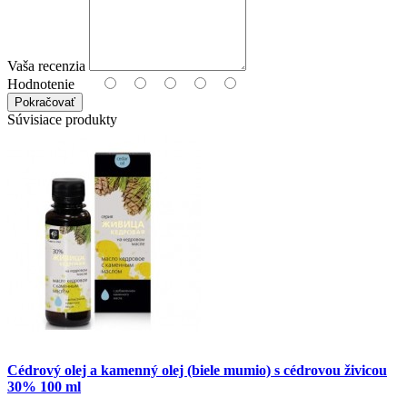
Vaša recenzia
Hodnotenie
Pokračovať
Súvisiace produkty
Cédrový olej a kamenný olej (biele mumio) s cédrovou živicou
30% 100 ml