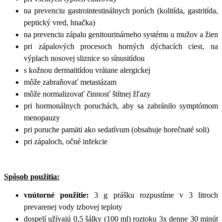
na prevenciu gastrointestinálnych porúch (kolitída, gastritída,
peptický vred, hnačka)
na prevenciu zápalu genitourinárneho systému u mužov a žien
pri zápalových procesoch horných dýchacích ciest, na
výplach nosovej sliznice so sínusitídou
s kožnou dermatitídou vrátane alergickej
môže zabraňovať metastázam
môže normalizovať činnosť štítnej žľazy
pri hormonálnych poruchách, aby sa zabránilo symptómom
menopauzy
pri poruche pamäti ako sedatívum (obsahuje horečnaté soli)
pri zápaloch, očné infekcie
Spôsob použitia:
vnútorné použitie
:
3 g prášku rozpustíme v 3 litroch
prevarenej vody izbovej teploty
dospelí užívajú 0,5 šálky (100 ml) roztoku 3x denne 30 minút