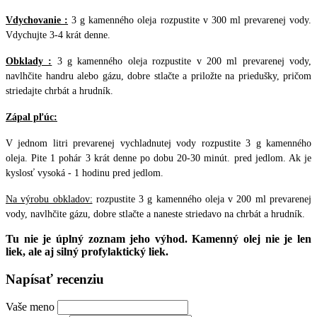
Vdychovanie :
3 g kamenného oleja rozpustite v 300 ml prevarenej vody.
Vdychujte 3-4 krát denne.
Obklady :
3 g kamenného oleja rozpustite v 200 ml prevarenej vody,
navlhčite handru alebo gázu, dobre stlačte a priložte na priedušky, pričom
striedajte chrbát a hrudník.
Zápal pľúc:
V jednom litri prevarenej vychladnutej vody rozpustite 3 g kamenného
oleja. Pite 1 pohár 3 krát denne po dobu 20-30 minút. pred jedlom. Ak je
kyslosť vysoká - 1 hodinu pred jedlom.
Na výrobu obkladov:
rozpustite 3 g kamenného oleja v 200 ml prevarenej
vody, navlhčite gázu, dobre stlačte a naneste striedavo na chrbát a hrudník.
Tu nie je úplný zoznam jeho výhod. Kamenný olej nie je len
liek, ale aj silný profylaktický liek.
Napísať recenziu
Vaše meno