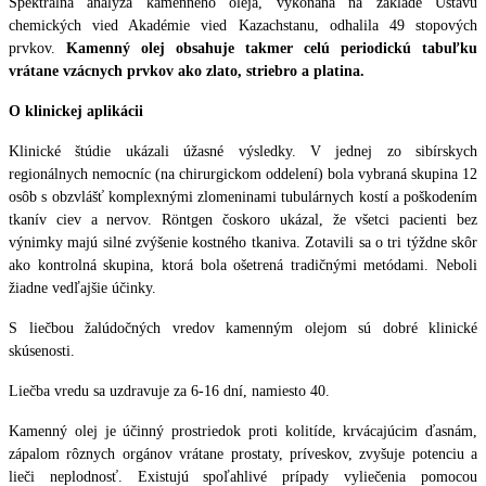
Spektrálna analýza kamenného oleja, vykonaná na základe Ústavu
chemických vied Akadémie vied Kazachstanu, odhalila 49 stopových
prvkov.
Kamenný olej obsahuje takmer celú periodickú tabuľku
vrátane vzácnych prvkov ako zlato, striebro a platina.
O klinickej aplikácii
Klinické štúdie ukázali úžasné výsledky. V jednej zo sibírskych
regionálnych nemocníc (na chirurgickom oddelení) bola vybraná skupina 12
osôb s obzvlášť komplexnými zlomeninami tubulárnych kostí a poškodením
tkanív ciev a nervov. Röntgen čoskoro ukázal, že všetci pacienti bez
výnimky majú silné zvýšenie kostného tkaniva. Zotavili sa o tri týždne skôr
ako kontrolná skupina, ktorá bola ošetrená tradičnými metódami. Neboli
žiadne vedľajšie účinky.
S liečbou žalúdočných vredov kamenným olejom sú dobré klinické
skúsenosti.
Liečba vredu sa uzdravuje za 6-16 dní, namiesto 40.
Kamenný olej je účinný prostriedok proti kolitíde, krvácajúcim ďasnám,
zápalom rôznych orgánov vrátane prostaty, príveskov, zvyšuje potenciu a
lieči neplodnosť. Existujú spoľahlivé prípady vyliečenia pomocou