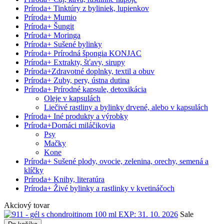
Príroda
+
Tinktúry z byliniek, lupienkov
Príroda
+
Mumio
Príroda
+
Šungit
Príroda
+
Moringa
Príroda
+
Sušené bylinky
Príroda
+
Prírodná špongia KONJAC
Príroda
+
Extrakty, šťavy, sirupy
Príroda
+
Zdravotné doplnky, textil a obuv
Príroda
+
Zuby, pery, ústna dutina
Príroda
+
Prírodné kapsule, detoxikácia
Oleje v kapsulách
Liečivé rastliny a bylinky drvené, alebo v kapsulách
Príroda
+
Iné produkty a výrobky
Príroda
+
Domáci miláčikovia
Psy
Mačky
Kone
Príroda
+
Sušené plody, ovocie, zelenina, orechy, semená a
klíčky
Príroda
+
Knihy, literatúra
Príroda
+
Živé bylinky a rastlinky v kvetináčoch
Akciový tovar
Sale