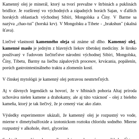
Kamenný olej je minerál, ktorý sa tvorí prevažne v štrbinách a puklinách
bridlice. Je rozšírený vo východných a západných horách Sajan, v ďalších
horských oblastiach východnej Sibíri, Mongolska a Číny. V Barme sa
nazýva „chao-tui" (horská krv). V Mongolsku a Tibete - „brakshun" (skalná
šťava).
Liečivé vlastnosti
kamenného oleja
sú známe už dlho.
Kamenný olej
,
kamenné maslo
je jedným z hlavných liekov tibetskej medicíny. Je široko
používaný v ľudovom liečiteľstve národmi východnej Sibíri, Mongolska,
Číny, Tibetu, Barmy na liečbu zápalových procesov, krvácania, popálenín,
porúch gastrointestinálneho traktu a zlomenín kostí.
V čínskej mytológii je kamenný olej potravou nesmrteľných.
Aj v dávnych legendách sa hovorí, že v hlbinách pohoria Altaj príroda
uchováva nielen kamene a drahokamy, ale aj túto vzácnosť - olej z bieleho
kameňa, ktorý je tak liečivý, že je cenený viac ako zlato.
Výsledky experimentov ukázali, že kamenný olej je rozpustný vo vode,
mierne v dimetylsulfoxide a izotonickom roztoku chloridu sodného. Mierne
rozpustný v alkohole, éteri, glyceríne.