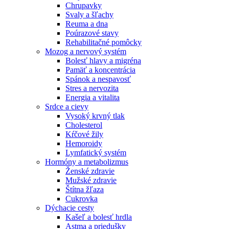
Chrupavky
Svaly a šľachy
Reuma a dna
Poúrazové stavy
Rehabilitačné pomôcky
Mozog a nervový systém
Bolesť hlavy a migréna
Pamäť a koncentrácia
Spánok a nespavosť
Stres a nervozita
Energia a vitalita
Srdce a cievy
Vysoký krvný tlak
Cholesterol
Kŕčové žily
Hemoroidy
Lymfatický systém
Hormóny a metabolizmus
Ženské zdravie
Mužské zdravie
Štítna žľaza
Cukrovka
Dýchacie cesty
Kašeľ a bolesť hrdla
Astma a priedušky