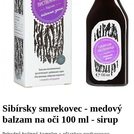
Sibírsky smrekovec - medový
balzam na oči 100 ml - sirup
Prírodný bylinný komplex s očiankou rostkovovou,