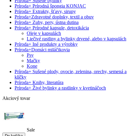
Príroda
+
Sušené bylinky
Príroda
+
Prírodná špongia KONJAC
Príroda
+
Extrakty, šťavy, sirupy
Príroda
+
Zdravotné doplnky, textil a obuv
Príroda
+
Zuby, pery, ústna dutina
Príroda
+
Prírodné kapsule, detoxikácia
Oleje v kapsulách
Liečivé rastliny a bylinky drvené, alebo v kapsulách
Príroda
+
Iné produkty a výrobky
Príroda
+
Domáci miláčikovia
Psy
Mačky
Kone
Príroda
+
Sušené plody, ovocie, zelenina, orechy, semená a
klíčky
Príroda
+
Knihy, literatúra
Príroda
+
Živé bylinky a rastlinky v kvetináčoch
Akciový tovar
Sale
Do košíka