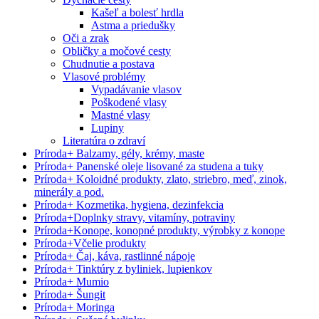
Kašeľ a bolesť hrdla
Astma a priedušky
Oči a zrak
Obličky a močové cesty
Chudnutie a postava
Vlasové problémy
Vypadávanie vlasov
Poškodené vlasy
Mastné vlasy
Lupiny
Literatúra o zdraví
Príroda
+
Balzamy, gély, krémy, maste
Príroda
+
Panenské oleje lisované za studena a tuky
Príroda
+
Koloidné produkty, zlato, striebro, meď, zinok,
minerály a pod.
Príroda
+
Kozmetika, hygiena, dezinfekcia
Príroda
+
Doplnky stravy, vitamíny, potraviny
Príroda
+
Konope, konopné produkty, výrobky z konope
Príroda
+
Včelie produkty
Príroda
+
Čaj, káva, rastlinné nápoje
Príroda
+
Tinktúry z byliniek, lupienkov
Príroda
+
Mumio
Príroda
+
Šungit
Príroda
+
Moringa