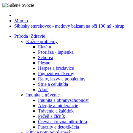
Mumio
Sibírsky smrekovec - medový balzam na oči 100 ml - sirup
Príroda
+
Zdravie
Kožné problémy
Ekzém
Psoriáza - lupienka
Seborea
Plesne
Herpes a bradavice
Pigmentové škvrny
Rany, jazvy a popáleniny
Strie a celulitída
Akné
Imunita a trávenie
Imunita a obranyschopnosť
Alergie a intolerancie
Trávenie a žalúdok
Pečeň a žlčník
Črevá a črevná mikroflóra
Parazity a detoxikácia
Kĺby a pohybový aparát