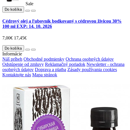
Sale
Do košíka
Cédrový olej a ľubovník bodkovaný s cédrovou živicou 30%
100 ml EXP: 14. 10. 2026
7,00€
17,45€
Do košíka
Informácie
Náš príbeh
Obchodné podmienky
Ochrana osobných údajov
Odstúpenie od zmluvy
Reklamačný poriadok
Newsletter - ochrana
osobných údajov
Doprava a platba
Zásady používania cookies
Kontaktujte nás
Mapa stránok