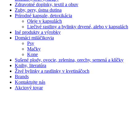
Zdravotné doplnky, textil a obuv
Zuby, pery, ústna dutina
Prírodné kapsule, detoxikácia
Oleje v kapsulách
Liečivé rastliny a bylinky drvené, alebo v kapsulách
Iné produkty a výrobky
Domáci miláčikovia
Psy
Mačky
Kone
Sušené plody, ovocie, zelenina, orechy, semená a klíčky
Knihy, literatúra
Živé bylinky a rastlinky v kvetináčoch
Brands
Kontaktujte nás
Akciový tovar