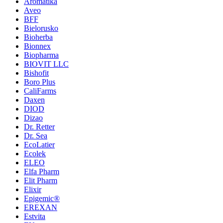
Aromatika
Aveo
BFF
Bielorusko
Bioherba
Bionnex
Biopharma
BIOVIT LLC
Bishofit
Boro Plus
CaliFarms
Daxen
DIOD
Dizao
Dr. Retter
Dr. Sea
EcoLatier
Ecolek
ELEO
Elfa Pharm
Elit Pharm
Elixir
Epigemic®
EREXAN
Estvita