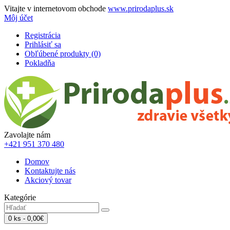
Vitajte v internetovom obchode
www.prirodaplus.sk
Môj účet
Registrácia
Prihlásiť sa
Obľúbené produkty (0)
Pokladňa
Zavolajte nám
+421 951 370 480
Domov
Kontaktujte nás
Akciový tovar
Kategórie
0 ks - 0,00€