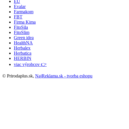
EU
Evalar
Farmakom
FBT
Firma Kima
FitoSila
FitoSlim
Green idea
HealthNA
Herbalex
Herbatica
HERBIN
viac výrobcov 👉
© Prirodaplus.sk,
NajReklama.sk - tvorba eshopu