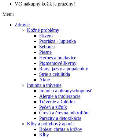
Váš nákupný košík je prázdny!
Menu
Zdravie
Kožné problémy
Ekzém
Psoriáza - lupienka
Seborea
Plesne
Herpes a bradavice
Pigmentové škvrny
Rany, jazvy a popáleniny
Strie a celulitída
Akné
Imunita a trávenie
Imunita a obranyschopnosť
Alergie a intolerancie
Trávenie a žalúdok
Pečeň a žlčník
Črevá a črevná mikroflóra
Parazity a detoxikácia
Kĺby a pohybový aparát
Bolesť chrbta a krížov
Kĺby