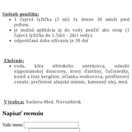
Spôsob použitia:
1 čajová lyžička (3 ml) 3x denne 30 minút pred
jedlom.
je možná aplikácia aj do vody použiť ako sirup (1
čajová lyžička do 1,5dcl - 2dcl vody).
odporúčaná doba užívania je 30 dní
Zloženie:
voda, kôra sibírskeho smrekovca, odnože
nipponianskej dioscorey, kvety ďateliny, čučoriedky,
koreň a listy bergénie, očianka rostkovova, petržlenový
extrakt, prečistené altajské múmio, kamenný olej, med.
Výrobca:
Sachera-Med, Novosibirsk
Napísať recenziu
Vaše meno