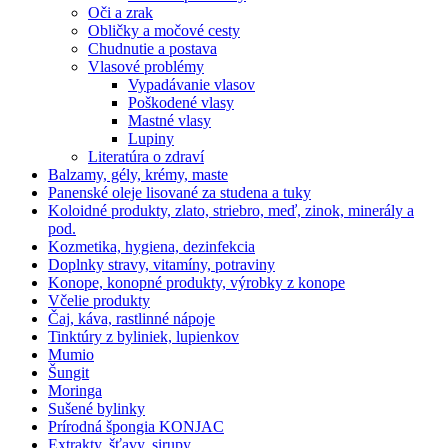
Oči a zrak
Obličky a močové cesty
Chudnutie a postava
Vlasové problémy
Vypadávanie vlasov
Poškodené vlasy
Mastné vlasy
Lupiny
Literatúra o zdraví
Balzamy, gély, krémy, maste
Panenské oleje lisované za studena a tuky
Koloidné produkty, zlato, striebro, meď, zinok, minerály a
pod.
Kozmetika, hygiena, dezinfekcia
Doplnky stravy, vitamíny, potraviny
Konope, konopné produkty, výrobky z konope
Včelie produkty
Čaj, káva, rastlinné nápoje
Tinktúry z byliniek, lupienkov
Mumio
Šungit
Moringa
Sušené bylinky
Prírodná špongia KONJAC
Extrakty, šťavy, sirupy