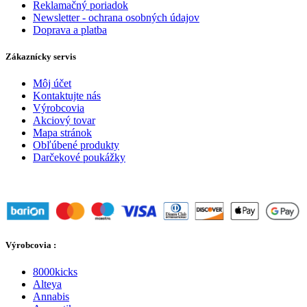
Reklamačný poriadok
Newsletter - ochrana osobných údajov
Doprava a platba
Zákaznícky servis
Môj účet
Kontaktujte nás
Výrobcovia
Akciový tovar
Mapa stránok
Obľúbené produkty
Darčekové poukážky
Výrobcovia :
8000kicks
Alteya
Annabis