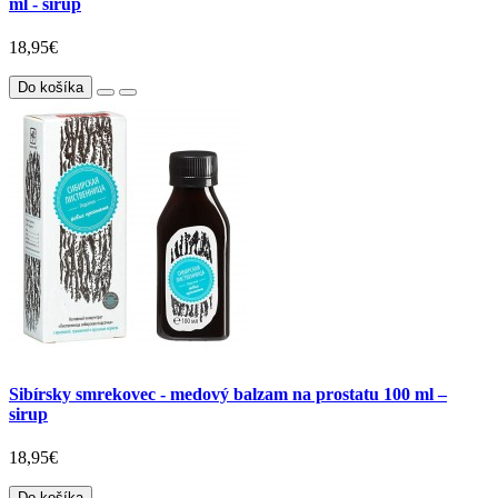
ml - sirup
18,95€
Do košíka
Sibírsky smrekovec - medový balzam na prostatu 100 ml –
sirup
18,95€
Do košíka