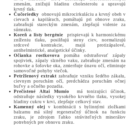
zmenám, znižujú hladinu cholesterolu a upravujú
krvný tlak.
Čučoriedky
obnovujú mikrocirkuláciu a krvný obeh v
cievach a kapilárach, pomáhajú pri obnove zraku,
zabraňujú stareckým zmenám, zlepšujú videnie za
súmraku.
Koreň a listy bergénie
prispievajú k harmonickému
zníženiu tlaku, posilňujú steny ciev, normalizujú
srdcové kontrakcie, majú protizápalové,
antihelmintické, analgetické účinky.
Očianka rostkovova
pomáha odstraňovať zápaly
spojiviek, zápaly slzného vaku, zabraňuje zmenám na
rohovke a šošovke oka, zmierňuje únavu očí, eliminuje
samovoľné pohyby viečok.
Petržlenový extrakt
zabraňuje vzniku šedého zákalu,
cievnym poruchám očí, predchádza poruchám očnej
buľvy a očného pozadia.
Prečistené Altai Mumio
má tonizujúci účinok,
odstraňuje následky vysokého krvného tlaku, vysokej
hladiny cukru v krvi, zlepšuje celkový stav.
Kamenný olej
v kombinácii s bylinnými zložkami
balzamu má silný regeneračný účinok na funkciu
zraku, je zdrojom ľahko stráviteľných minerálov
potrebných pre obnovu zraku.