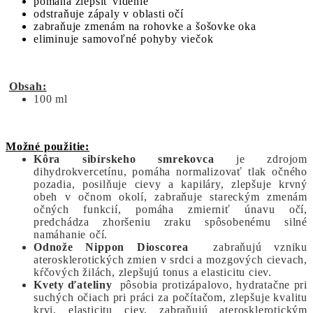
pomáha zlepšiť videnie
odstraňuje zápaly v oblasti očí
zabraňuje zmenám na rohovke a šošovke oka
eliminuje samovoľné pohyby viečok
Obsah:
100 ml
Možné použitie:
Kôra sibírskeho smrekovca
je zdrojom
dihydrokvercetínu, pomáha normalizovať tlak očného
pozadia, posilňuje cievy a kapiláry, zlepšuje krvný
obeh v očnom okolí, zabraňuje stareckým zmenám
očných funkcií, pomáha zmierniť únavu očí,
predchádza zhoršeniu zraku spôsobenému silné
namáhanie očí.
Odnože Nippon Dioscorea
zabraňujú vzniku
aterosklerotických zmien v srdci a mozgových cievach,
kŕčových žilách, zlepšujú tonus a elasticitu ciev.
Kvety ďateliny
pôsobia protizápalovo, hydratačne pri
suchých očiach pri práci za počítačom, zlepšuje kvalitu
krvi, elasticitu ciev, zabraňujú aterosklerotickým