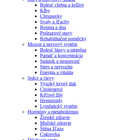
Bolesť chrbta a krížov
Kĺby
Chrupavky
Svaly a šľachy
Reuma a dna
Poúrazové stavy
Rehabilitačné pomôcky
Mozog a nervový systém
Bolesť hlavy a migréna
Pamäť a koncentrácia
Spánok a nespavosť
Stres a nervozita
Energia a vitalita
Srdce a cievy
Vysoký krvný tlak
Cholesterol
Kŕčové žily
Hemoroidy
Lymfatický systém
Hormóny a metabolizmus
Ženské zdravie
Mužské zdravie
Štítna žľaza
Cukrovka
Dýchacie cesty