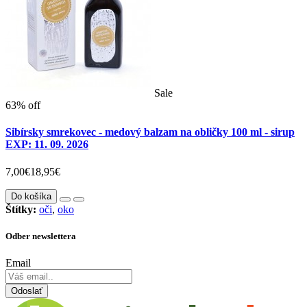
Sale
63% off
Sibírsky smrekovec - medový balzam na obličky 100 ml - sirup
EXP: 11. 09. 2026
7,00€
18,95€
Do košíka
Štítky:
oči
,
oko
Odber newslettera
Email
Odoslať