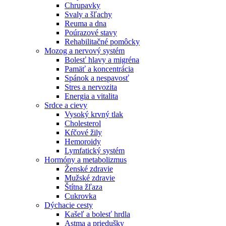
Chrupavky
Svaly a šľachy
Reuma a dna
Poúrazové stavy
Rehabilitačné pomôcky
Mozog a nervový systém
Bolesť hlavy a migréna
Pamäť a koncentrácia
Spánok a nespavosť
Stres a nervozita
Energia a vitalita
Srdce a cievy
Vysoký krvný tlak
Cholesterol
Kŕčové žily
Hemoroidy
Lymfatický systém
Hormóny a metabolizmus
Ženské zdravie
Mužské zdravie
Štítna žľaza
Cukrovka
Dýchacie cesty
Kašeľ a bolesť hrdla
Astma a priedušky