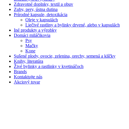
Zdravotné doplnky, textil a obuv
Zuby, pery, ústna dutina
Prírodné kapsule, detoxikácia
Oleje v kapsulách
Liečivé rastliny a bylinky drvené, alebo v kapsulách
Iné produkty a výrobky
Domáci miláčikovia
Psy
Mačky
Kone
Sušené plody, ovocie, zelenina, orechy, semená a klíčky
Knihy, literatúra
Živé bylinky a rastlinky v kvetináčoch
Brands
Kontaktujte nás
Akciový tovar