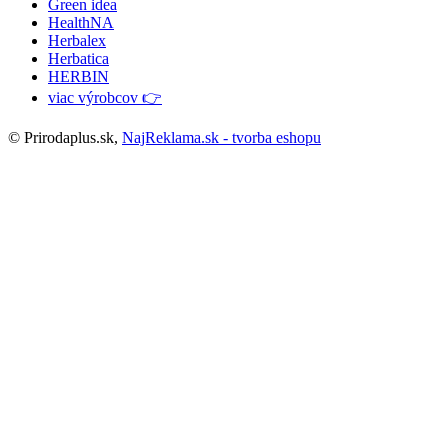
Green idea
HealthNA
Herbalex
Herbatica
HERBIN
viac výrobcov 👉
© Prirodaplus.sk,
NajReklama.sk - tvorba eshopu