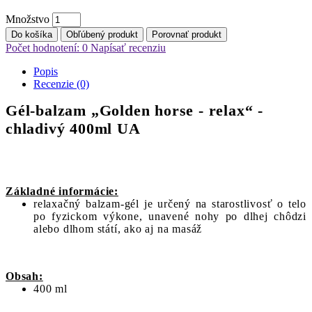
Množstvo
Do košíka
Obľúbený produkt
Porovnať produkt
Počet hodnotení: 0
Napísať recenziu
Popis
Recenzie (0)
Gél-balzam „Golden horse - relax“ -
chladivý 400ml UA
Základné informácie:
relaxačný balzam-gél je určený na starostlivosť o telo
po fyzickom výkone, unavené nohy po dlhej chôdzi
alebo dlhom státí, ako aj na masáž
Obsah:
400 ml