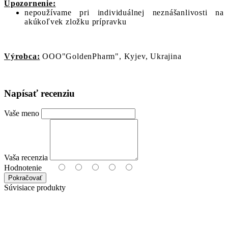
Upozornenie:
nepoužívame pri individuálnej neznášanlivosti na
akúkoľvek zložku prípravku
Výrobca:
OOO"GoldenPharm", Kyjev, Ukrajina
Napísať recenziu
Vaše meno
Vaša recenzia
Hodnotenie
Pokračovať
Súvisiace produkty