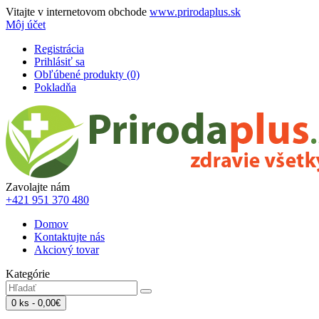
Vitajte v internetovom obchode
www.prirodaplus.sk
Môj účet
Registrácia
Prihlásiť sa
Obľúbené produkty (0)
Pokladňa
Zavolajte nám
+421 951 370 480
Domov
Kontaktujte nás
Akciový tovar
Kategórie
0 ks - 0,00€