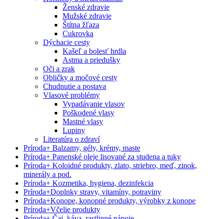
Ženské zdravie
Mužské zdravie
Štítna žľaza
Cukrovka
Dýchacie cesty
Kašeľ a bolesť hrdla
Astma a priedušky
Oči a zrak
Obličky a močové cesty
Chudnutie a postava
Vlasové problémy
Vypadávanie vlasov
Poškodené vlasy
Mastné vlasy
Lupiny
Literatúra o zdraví
Príroda
+
Balzamy, gély, krémy, maste
Príroda
+
Panenské oleje lisované za studena a tuky
Príroda
+
Koloidné produkty, zlato, striebro, meď, zinok,
minerály a pod.
Príroda
+
Kozmetika, hygiena, dezinfekcia
Príroda
+
Doplnky stravy, vitamíny, potraviny
Príroda
+
Konope, konopné produkty, výrobky z konope
Príroda
+
Včelie produkty
Príroda
+
Čaj, káva, rastlinné nápoje