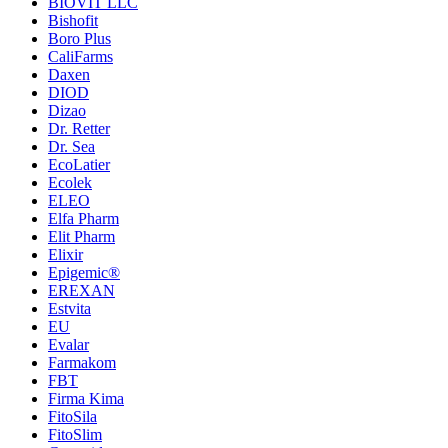
BIOVIT LLC
Bishofit
Boro Plus
CaliFarms
Daxen
DIOD
Dizao
Dr. Retter
Dr. Sea
EcoLatier
Ecolek
ELEO
Elfa Pharm
Elit Pharm
Elixir
Epigemic®
EREXAN
Estvita
EU
Evalar
Farmakom
FBT
Firma Kima
FitoSila
FitoSlim