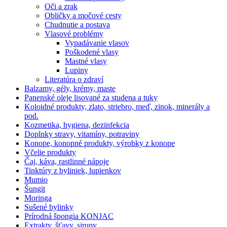
Oči a zrak
Obličky a močové cesty
Chudnutie a postava
Vlasové problémy
Vypadávanie vlasov
Poškodené vlasy
Mastné vlasy
Lupiny
Literatúra o zdraví
Balzamy, gély, krémy, maste
Panenské oleje lisované za studena a tuky
Koloidné produkty, zlato, striebro, meď, zinok, minerály a
pod.
Kozmetika, hygiena, dezinfekcia
Doplnky stravy, vitamíny, potraviny
Konope, konopné produkty, výrobky z konope
Včelie produkty
Čaj, káva, rastlinné nápoje
Tinktúry z byliniek, lupienkov
Mumio
Šungit
Moringa
Sušené bylinky
Prírodná špongia KONJAC
Extrakty, šťavy, sirupy