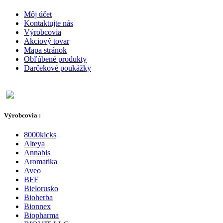
Môj účet
Kontaktujte nás
Výrobcovia
Akciový tovar
Mapa stránok
Obľúbené produkty
Darčekové poukážky
Výrobcovia :
8000kicks
Alteya
Annabis
Aromatika
Aveo
BFF
Bielorusko
Bioherba
Bionnex
Biopharma