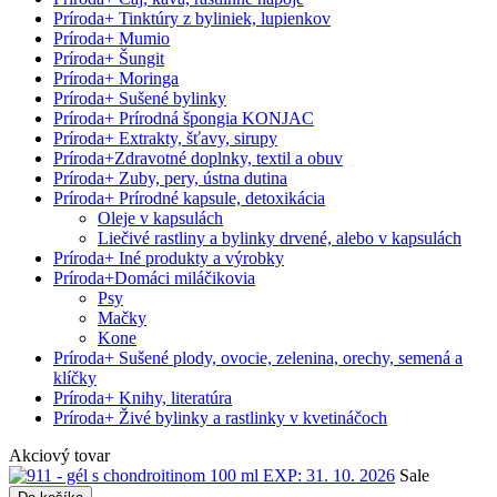
Príroda
+
Tinktúry z byliniek, lupienkov
Príroda
+
Mumio
Príroda
+
Šungit
Príroda
+
Moringa
Príroda
+
Sušené bylinky
Príroda
+
Prírodná špongia KONJAC
Príroda
+
Extrakty, šťavy, sirupy
Príroda
+
Zdravotné doplnky, textil a obuv
Príroda
+
Zuby, pery, ústna dutina
Príroda
+
Prírodné kapsule, detoxikácia
Oleje v kapsulách
Liečivé rastliny a bylinky drvené, alebo v kapsulách
Príroda
+
Iné produkty a výrobky
Príroda
+
Domáci miláčikovia
Psy
Mačky
Kone
Príroda
+
Sušené plody, ovocie, zelenina, orechy, semená a
klíčky
Príroda
+
Knihy, literatúra
Príroda
+
Živé bylinky a rastlinky v kvetináčoch
Akciový tovar
Sale