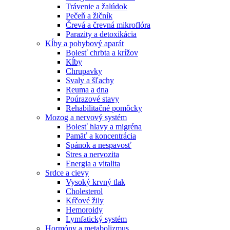
Trávenie a žalúdok
Pečeň a žlčník
Črevá a črevná mikroflóra
Parazity a detoxikácia
Kĺby a pohybový aparát
Bolesť chrbta a krížov
Kĺby
Chrupavky
Svaly a šľachy
Reuma a dna
Poúrazové stavy
Rehabilitačné pomôcky
Mozog a nervový systém
Bolesť hlavy a migréna
Pamäť a koncentrácia
Spánok a nespavosť
Stres a nervozita
Energia a vitalita
Srdce a cievy
Vysoký krvný tlak
Cholesterol
Kŕčové žily
Hemoroidy
Lymfatický systém
Hormóny a metabolizmus