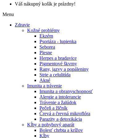
Váš nákupný košík je prázdny!
Menu
Zdravie
Kožné problémy
Ekzém
Psoriáza - lupienka
Seborea
Plesne
Herpes a bradavice
Pigmentové škvrny
Rany, jazvy a popáleniny
Strie a celulitída
Akné
Imunita a trávenie
Imunita a obranyschopnosť
Alergie a intolerancie
Trávenie a žalúdok
Pečeň a žlčník
Črevá a črevná mikroflóra
Parazity a detoxikácia
Kĺby a pohybový aparát
Bolesť chrbta a krížov
Kĺby