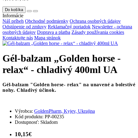
Do košíka
Informácie
Náš príbeh
Obchodné podmienky
Ochrana osobných údajov
Odstúpenie od zmluvy
Reklamačný poriadok
Newsletter - ochrana
osobných údajov
Doprava a platba
Zásady používania cookies
Kontaktujte nás
Mapa stránok
Gél-balzam „Golden horse -
relax“ - chladivý 400ml UA
Gél-balzam "Golden horse- relax" na unavené a bolestivé
nohy. Chladivý účinok.
Výrobca:
GoldenPharm, Kyjev, Ukrajina
Kód produktu:
PP-00235
Dostupnosť:
Skladom
10,15€