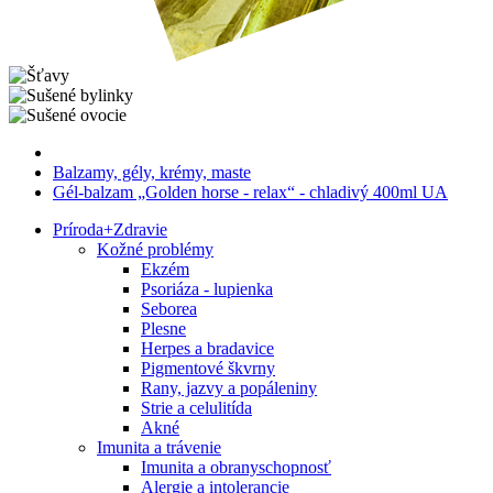
Balzamy, gély, krémy, maste
Gél-balzam „Golden horse - relax“ - chladivý 400ml UA
Príroda
+
Zdravie
Kožné problémy
Ekzém
Psoriáza - lupienka
Seborea
Plesne
Herpes a bradavice
Pigmentové škvrny
Rany, jazvy a popáleniny
Strie a celulitída
Akné
Imunita a trávenie
Imunita a obranyschopnosť
Alergie a intolerancie