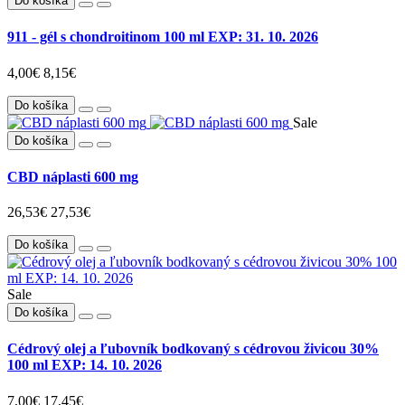
Do košíka
911 - gél s chondroitinom 100 ml EXP: 31. 10. 2026
4,00€
8,15€
Do košíka
Sale
Do košíka
CBD náplasti 600 mg
26,53€
27,53€
Do košíka
Sale
Do košíka
Cédrový olej a ľubovník bodkovaný s cédrovou živicou 30%
100 ml EXP: 14. 10. 2026
7,00€
17,45€