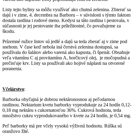
Listy tejto byliny sa môžu využívať ako chutná zelenina. Zbierať sa
dajú i v zime, 4. decembra na Barboru – v súvislosti s týmto faktom
dostala rastlina i rodové meno. Kedysi sa táto rastlina i pestovala, v
súčasnosti je jej pestovanie iba príležitostné, čo považujeme za
škodu.
Prízemné ružice listov sú jedlé a dajú sa teda zberať aj v zime pod
snehom. V čase keď nebola iná čerstvá zelenina dostupná, sa
používala do šalátov alebo varená ako kapusta, či špenát. Obsahuje
veľa vitamínu C aj provitamínu A, horčicový olej, je močopudná a
prečisťuje krv. Listy sa používali ako hojivé náplasti na otvorené
poranenia.
Včelárstvo
:
Barborka obyčajná je dobrou nektáronosnou aj peľodarnou
rastlinou. Nektarium kvetu barborky vyprodukuje za 24 hodín 0,12-
0,18 mg nektáru s cukornatosťou 36%. Cukrová hodnota, teda
množstvo cukru vyprodukovaného v kvete za 24 hodín, je 0,54 mg.
Peľ barborky má pre včely vysokú výživnú hodnotu. Rúška sú
oranžovo žlté.