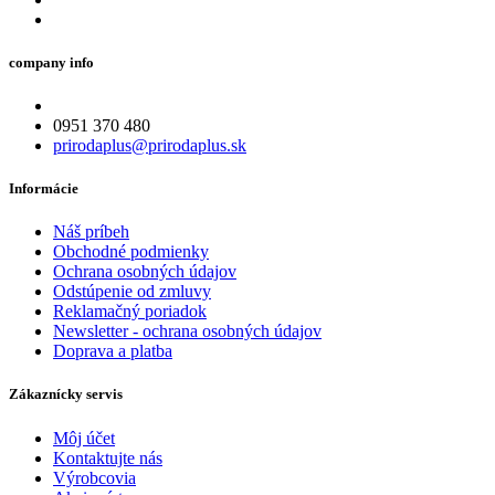
company info
0951 370 480
prirodaplus@prirodaplus.sk
Informácie
Náš príbeh
Obchodné podmienky
Ochrana osobných údajov
Odstúpenie od zmluvy
Reklamačný poriadok
Newsletter - ochrana osobných údajov
Doprava a platba
Zákaznícky servis
Môj účet
Kontaktujte nás
Výrobcovia