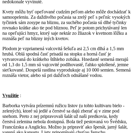
nedokonale vyvinuté.
Kvety môžu byť opeľované cudzím peľom alebo môže dochádzať k
samoopeleniu. Za daždivého počasia sa zrelý peľ s peľníc vysokých
tyčiniek sám zosype na bliznu, za suchého počasia sú dlhé tyčinky
rovnako krátke ako tie pod bliznou. Peľ je potom prichytávaný len
na opeľujúci hmyz, ktorý saje nektár zo žliazok v kvetnom lôžku a
roznáša peľ na blizny iných kvetov.
Plodom je vzpriamená valcovitá šešuľa asi 2,5 cm dlhá a 1,5 mm
hrubá. Oblá spodná časť prisadá na stopku a horná časť je
vytvarovaná do krátkeho štíhleho zobáka. Hnedasté semená merajú
od 1,3 do 1,5 mm sú vajcovité podlhovasté, ľahko sploštené, jemne
sieťkované. Dospelá rastlina vyprodukuje aj 10 000 semien. Semená
roznáša vietor, alebo sú pri dažďoch odnášané vodou.
Využitie
:
Barborka vytvára prízemnú ružicu listov (u tohto kultivaru bielo -
zelených), ktoré sú jedlé a čerstvé sa dajú zberať aj v zime pod
snehom. Preto z nej pripravovali šalát už naši predkovia, kedy
čerstvá zelenina nebola dostupná. Bola tiež pestovaná vo Švédsku,
Francúzsku a Anglicku. Možno ju pripraviť ako špenát, jarný šalát,
varenú ako kapustu. Listy pripomínajú chuťou žeruchu.