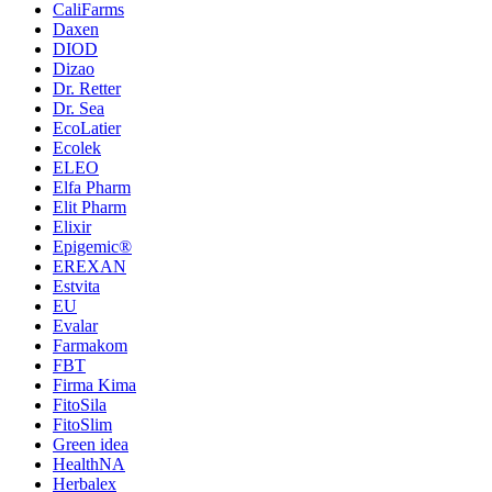
CaliFarms
Daxen
DIOD
Dizao
Dr. Retter
Dr. Sea
EcoLatier
Ecolek
ELEO
Elfa Pharm
Elit Pharm
Elixir
Epigemic®
EREXAN
Estvita
EU
Evalar
Farmakom
FBT
Firma Kima
FitoSila
FitoSlim
Green idea
HealthNA
Herbalex