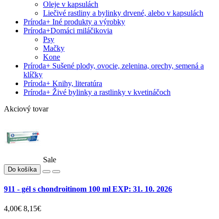
Oleje v kapsulách
Liečivé rastliny a bylinky drvené, alebo v kapsulách
Príroda
+
Iné produkty a výrobky
Príroda
+
Domáci miláčikovia
Psy
Mačky
Kone
Príroda
+
Sušené plody, ovocie, zelenina, orechy, semená a
klíčky
Príroda
+
Knihy, literatúra
Príroda
+
Živé bylinky a rastlinky v kvetináčoch
Akciový tovar
Sale
Do košíka
911 - gél s chondroitinom 100 ml EXP: 31. 10. 2026
4,00€
8,15€