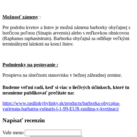
Možnosť zámeny
:
Pre podobu kvetov a listov je možná zámena barborky obyčajnej s
horčicou poľnou (Sinapis arvensis) alebo s reďkovkou ohnicovou
(Raphanus raphanistrum). Barborka obyčajná sa odlišuje veľkými
terminálnymi lalokmi na konci listov.
Podmienky na pestovanie :
Prospieva na slnečnom stanovisku v bežnej záhradnej zemine.
Budeme veľmi radi, keď si viac o liečivých účinkoch, ktoré tu
nesmieme publikovať prečítate na:
https://www.rastlinkybylinky.sk/products/barborka-obycajna-
variegata-barbarea-vulgaris-l-1-99-EUR-rastlina-v-kvetinaci/
Napísať recenziu
Vaše meno