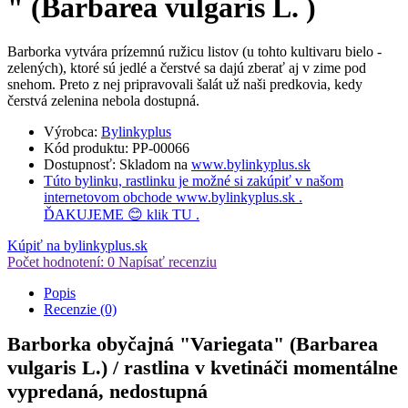
" (Barbarea vulgaris L. )
Barborka vytvára prízemnú ružicu listov (u tohto kultivaru bielo -
zelených), ktoré sú jedlé a čerstvé sa dajú zberať aj v zime pod
snehom. Preto z nej pripravovali šalát už naši predkovia, kedy
čerstvá zelenina nebola dostupná.
Výrobca:
Bylinkyplus
Kód produktu:
PP-00066
Dostupnosť:
Skladom
na
www.bylinkyplus.sk
Túto bylinku, rastlinku je možné si zakúpiť v našom
internetovom obchode
www.bylinkyplus.sk
.
ĎAKUJEME 😊 klik
TU
.
Kúpiť na bylinkyplus.sk
Počet hodnotení: 0
Napísať recenziu
Popis
Recenzie (0)
Barborka obyčajná "Variegata" (Barbarea
vulgaris L.) / rastlina v kvetináči momentálne
vypredaná, nedostupná