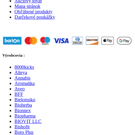
Akciový tovar
Mapa stránok
Obľúbené produkty
Darčekové poukážky
Výrobcovia :
8000kicks
Alteya
Annabis
Aromatika
Aveo
BFF
Bielorusko
Bioherba
Bionnex
Biopharma
BIOVIT LLC
Bishofit
Boro Plus