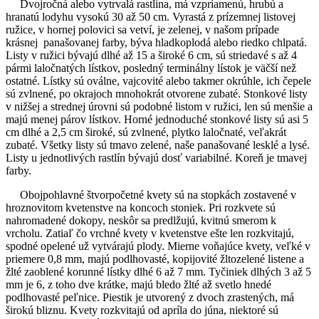
Dvojročná alebo vytrvalá rastlina, má vzpriamenú, hrubú a
hranatú lodyhu vysokú 30 až 50 cm. Vyrastá z prízemnej listovej
ružice, v hornej polovici sa vetví, je zelenej, v našom prípade
krásnej panašovanej farby, býva hladkoplodá alebo riedko chlpatá.
Listy v ružici bývajú dlhé až 15 a široké 6 cm, sú striedavé s až 4
pármi laločnatých lístkov, posledný terminálny lístok je väčší než
ostatné. Lístky sú oválne, vajcovité alebo takmer okrúhle, ich čepele
sú zvlnené, po okrajoch mnohokrát otvorene zubaté. Stonkové listy
v nižšej a strednej úrovni sú podobné listom v ružici, len sú menšie a
majú menej párov lístkov. Horné jednoduché stonkové listy sú asi 5
cm dlhé a 2,5 cm široké, sú zvlnené, plytko laločnaté, veľakrát
zubaté. Všetky listy sú tmavo zelené, naše panašované lesklé a lysé.
Listy u jednotlivých rastlín bývajú dosť variabilné. Koreň je tmavej
farby.
Obojpohlavné štvorpočetné kvety sú na stopkách zostavené v
hroznovitom kvetenstve na koncoch stoniek. Pri rozkvete sú
nahromadené dokopy, neskôr sa predlžujú, kvitnú smerom k
vrcholu. Zatiaľ čo vrchné kvety v kvetenstve ešte len rozkvitajú,
spodné opelené už vytvárajú plody. Mierne voňajúce kvety, veľké v
priemere 0,8 mm, majú podlhovasté, kopijovité žltozelené listene a
žlté zaoblené korunné lístky dlhé 6 až 7 mm. Tyčiniek dlhých 3 až 5
mm je 6, z toho dve krátke, majú bledo žlté až svetlo hnedé
podlhovasté peľnice. Piestik je utvorený z dvoch zrastených, má
širokú bliznu. Kvety rozkvitajú od apríla do júna, niektoré sú