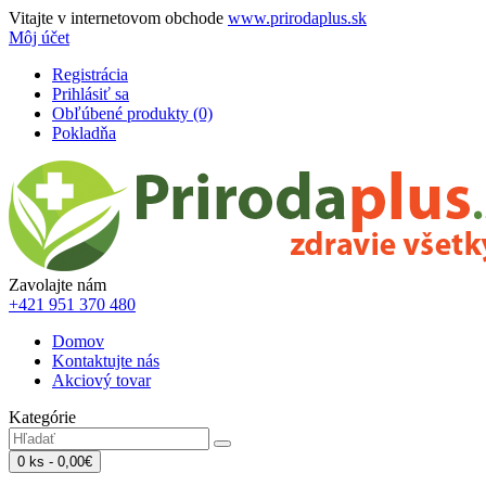
Vitajte v internetovom obchode
www.prirodaplus.sk
Môj účet
Registrácia
Prihlásiť sa
Obľúbené produkty (0)
Pokladňa
Zavolajte nám
+421 951 370 480
Domov
Kontaktujte nás
Akciový tovar
Kategórie
0 ks - 0,00€