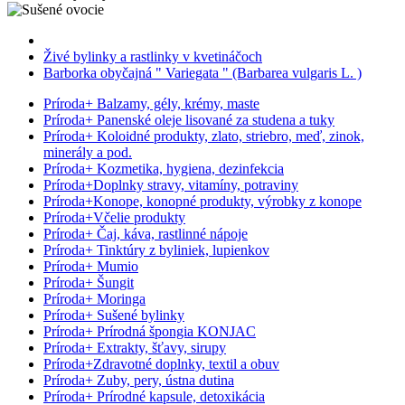
Živé bylinky a rastlinky v kvetináčoch
Barborka obyčajná " Variegata " (Barbarea vulgaris L. )
Príroda
+
Balzamy, gély, krémy, maste
Príroda
+
Panenské oleje lisované za studena a tuky
Príroda
+
Koloidné produkty, zlato, striebro, meď, zinok,
minerály a pod.
Príroda
+
Kozmetika, hygiena, dezinfekcia
Príroda
+
Doplnky stravy, vitamíny, potraviny
Príroda
+
Konope, konopné produkty, výrobky z konope
Príroda
+
Včelie produkty
Príroda
+
Čaj, káva, rastlinné nápoje
Príroda
+
Tinktúry z byliniek, lupienkov
Príroda
+
Mumio
Príroda
+
Šungit
Príroda
+
Moringa
Príroda
+
Sušené bylinky
Príroda
+
Prírodná špongia KONJAC
Príroda
+
Extrakty, šťavy, sirupy
Príroda
+
Zdravotné doplnky, textil a obuv
Príroda
+
Zuby, pery, ústna dutina
Príroda
+
Prírodné kapsule, detoxikácia