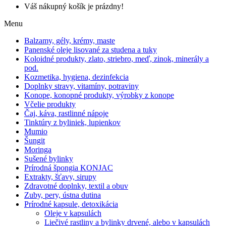
Váš nákupný košík je prázdny!
Menu
Balzamy, gély, krémy, maste
Panenské oleje lisované za studena a tuky
Koloidné produkty, zlato, striebro, meď, zinok, minerály a
pod.
Kozmetika, hygiena, dezinfekcia
Doplnky stravy, vitamíny, potraviny
Konope, konopné produkty, výrobky z konope
Včelie produkty
Čaj, káva, rastlinné nápoje
Tinktúry z byliniek, lupienkov
Mumio
Šungit
Moringa
Sušené bylinky
Prírodná špongia KONJAC
Extrakty, šťavy, sirupy
Zdravotné doplnky, textil a obuv
Zuby, pery, ústna dutina
Prírodné kapsule, detoxikácia
Oleje v kapsulách
Liečivé rastliny a bylinky drvené, alebo v kapsulách