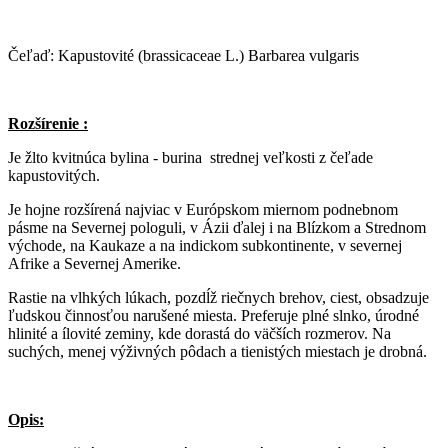
Čeľaď: Kapustovité (brassicaceae L.) Barbarea vulgaris
Rozšírenie :
Je žlto kvitnúca bylina - burina strednej veľkosti z čeľade
kapustovitých.
Je hojne rozšírená najviac v Európskom miernom podnebnom
pásme na Severnej pologuli, v Ázii ďalej i na Blízkom a Strednom
východe, na Kaukaze a na indickom subkontinente, v severnej
Afrike a Severnej Amerike.
Rastie na vlhkých lúkach, pozdĺž riečnych brehov, ciest, obsadzuje
ľudskou činnosťou narušené miesta. Preferuje plné slnko, úrodné
hlinité a ílovité zeminy, kde dorastá do väčších rozmerov. Na
suchých, menej výživných pôdach a tienistých miestach je drobná.
Opis: