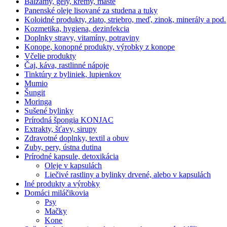
Balzamy, gély, krémy, maste
Panenské oleje lisované za studena a tuky
Koloidné produkty, zlato, striebro, meď, zinok, minerály a pod.
Kozmetika, hygiena, dezinfekcia
Doplnky stravy, vitamíny, potraviny
Konope, konopné produkty, výrobky z konope
Včelie produkty
Čaj, káva, rastlinné nápoje
Tinktúry z byliniek, lupienkov
Mumio
Šungit
Moringa
Sušené bylinky
Prírodná špongia KONJAC
Extrakty, šťavy, sirupy
Zdravotné doplnky, textil a obuv
Zuby, pery, ústna dutina
Prírodné kapsule, detoxikácia
Oleje v kapsulách
Liečivé rastliny a bylinky drvené, alebo v kapsulách
Iné produkty a výrobky
Domáci miláčikovia
Psy
Mačky
Kone