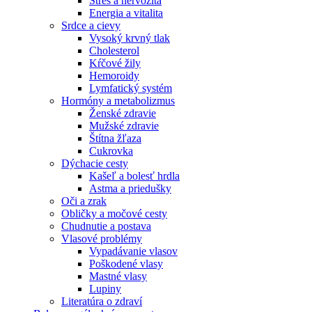
Stres a nervozita
Energia a vitalita
Srdce a cievy
Vysoký krvný tlak
Cholesterol
Kŕčové žily
Hemoroidy
Lymfatický systém
Hormóny a metabolizmus
Ženské zdravie
Mužské zdravie
Štítna žľaza
Cukrovka
Dýchacie cesty
Kašeľ a bolesť hrdla
Astma a priedušky
Oči a zrak
Obličky a močové cesty
Chudnutie a postava
Vlasové problémy
Vypadávanie vlasov
Poškodené vlasy
Mastné vlasy
Lupiny
Literatúra o zdraví