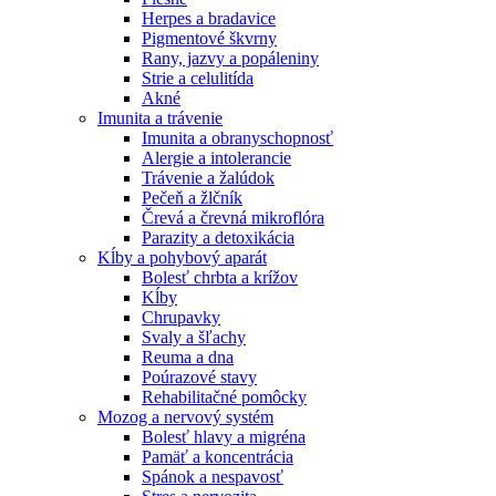
Herpes a bradavice
Pigmentové škvrny
Rany, jazvy a popáleniny
Strie a celulitída
Akné
Imunita a trávenie
Imunita a obranyschopnosť
Alergie a intolerancie
Trávenie a žalúdok
Pečeň a žlčník
Črevá a črevná mikroflóra
Parazity a detoxikácia
Kĺby a pohybový aparát
Bolesť chrbta a krížov
Kĺby
Chrupavky
Svaly a šľachy
Reuma a dna
Poúrazové stavy
Rehabilitačné pomôcky
Mozog a nervový systém
Bolesť hlavy a migréna
Pamäť a koncentrácia
Spánok a nespavosť