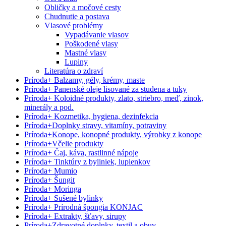
Obličky a močové cesty
Chudnutie a postava
Vlasové problémy
Vypadávanie vlasov
Poškodené vlasy
Mastné vlasy
Lupiny
Literatúra o zdraví
Príroda
+
Balzamy, gély, krémy, maste
Príroda
+
Panenské oleje lisované za studena a tuky
Príroda
+
Koloidné produkty, zlato, striebro, meď, zinok,
minerály a pod.
Príroda
+
Kozmetika, hygiena, dezinfekcia
Príroda
+
Doplnky stravy, vitamíny, potraviny
Príroda
+
Konope, konopné produkty, výrobky z konope
Príroda
+
Včelie produkty
Príroda
+
Čaj, káva, rastlinné nápoje
Príroda
+
Tinktúry z byliniek, lupienkov
Príroda
+
Mumio
Príroda
+
Šungit
Príroda
+
Moringa
Príroda
+
Sušené bylinky
Príroda
+
Prírodná špongia KONJAC
Príroda
+
Extrakty, šťavy, sirupy
Príroda
+
Zdravotné doplnky, textil a obuv