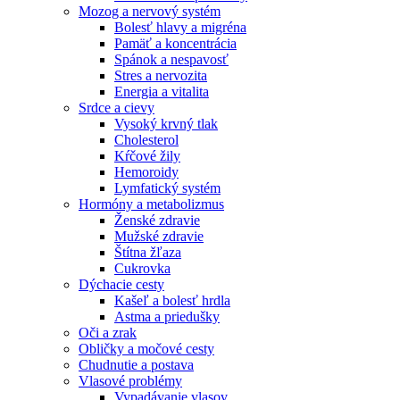
Mozog a nervový systém
Bolesť hlavy a migréna
Pamäť a koncentrácia
Spánok a nespavosť
Stres a nervozita
Energia a vitalita
Srdce a cievy
Vysoký krvný tlak
Cholesterol
Kŕčové žily
Hemoroidy
Lymfatický systém
Hormóny a metabolizmus
Ženské zdravie
Mužské zdravie
Štítna žľaza
Cukrovka
Dýchacie cesty
Kašeľ a bolesť hrdla
Astma a priedušky
Oči a zrak
Obličky a močové cesty
Chudnutie a postava
Vlasové problémy
Vypadávanie vlasov