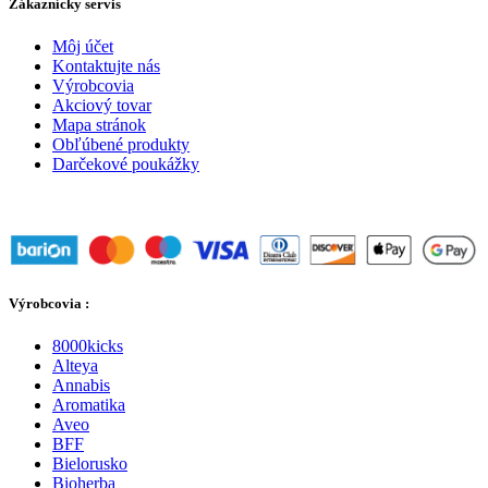
Zákaznícky servis
Môj účet
Kontaktujte nás
Výrobcovia
Akciový tovar
Mapa stránok
Obľúbené produkty
Darčekové poukážky
Výrobcovia :
8000kicks
Alteya
Annabis
Aromatika
Aveo
BFF
Bielorusko
Bioherba