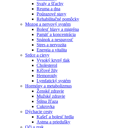
Svaly a šľachy
Reuma a dna
Poúrazové stavy
Rehabilitačné pomôcky
Mozog a nervový systém
Bolesť hlavy a migréna
Pamäť a koncentrácia
Spánok a nespavosť
Stres a nervozita
Energia a vitalita
Srdce a cievy
Vysoký krvný tlak
Cholesterol
Kŕčové žily
Hemoroidy
Lymfatický systém
Hormóny a metabolizmus
Ženské zdravie
Mužské zdravie
Štítna žľaza
Cukrovka
Dýchacie cesty
Kašeľ a bolesť hrdla
Astma a priedušky
Oči a zrak