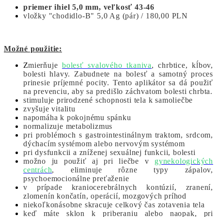
priemer ihiel 5,0 mm,
veľkosť 43-46
vložky "chodidlo-B" 5,0 Ag (pár) / 180,00 PLN
Možné použitie:
Z
mierňuje
bolesť svalového tkaniva
, chrbtice, kĺbov,
bolesti hlavy. Zabudnete na bolesť a samotný proces
prinesie príjemné pocity. Tento aplikátor sa dá použiť
na prevenciu, aby sa predišlo záchvatom bolesti chrbta.
stimuluje prirodzené schopnosti tela k samoliečbe
zvyšuje vitalitu
napomáha k pokojnému spánku
normalizuje metabolizmus
pri problémoch s gastrointestinálnym traktom, srdcom,
dýchacím systémom alebo nervovým systémom
pri dysfunkcii a zníženej sexuálnej funkcii, bolesti
možno ju použiť aj pri liečbe v
gynekologických
centrách
, eliminuje rôzne typy zápalov,
psychoemocionálne preťaženie
v prípade kraniocerebrálnych kontúzií, zranení,
zlomenín končatín, operácií, mozgových príhod
niekoľkonásobne skracuje celkový čas zotavenia tela
keď máte sklon k priberaniu alebo naopak, pri