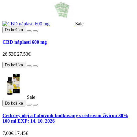
Sale
Do košíka
CBD náplasti 600 mg
26,53€
27,53€
Do košíka
Sale
Do košíka
Cédrový olej a ľubovník bodkovaný s cédrovou živicou 30%
100 ml EXP: 14. 10. 2026
7,00€
17,45€