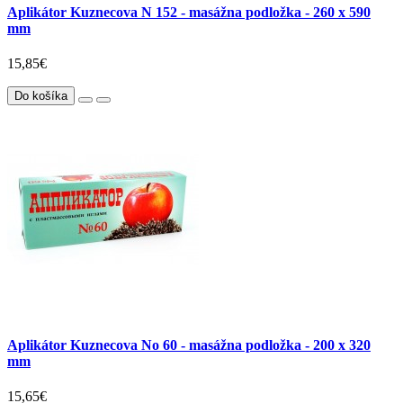
Aplikátor Kuznecova N 152 - masážna podložka - 260 x 590
mm
15,85€
Do košíka
Aplikátor Kuznecova No 60 - masážna podložka - 200 x 320
mm
15,65€