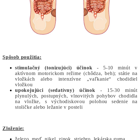
Spôsob použitia:
stimulačný (tonizujúci) účinok
- 5-10 minút v
aktívnom motorickom režime (chôdza, beh); státie na
vložkách alebo intenzívne „vaľkanie“ chodidiel
vložkou
upokojujúci (sedatívny) účinok
- 15-30 minút
plynulých, postupných, vlnovitých pohybov chodidla
na vložke, s východiskovou polohou sedenie na
stoličke alebo ležanie v posteli
Zloženie:
železo, meď, nikel, zinok, striebro, lekárska guma