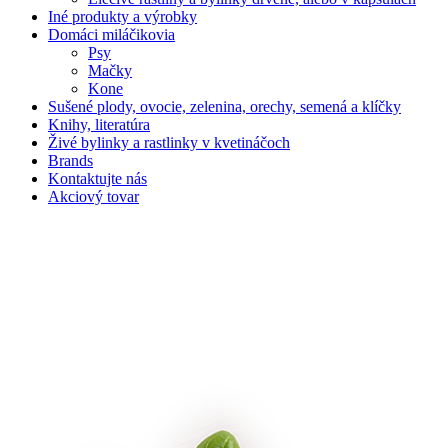
Iné produkty a výrobky
Domáci miláčikovia
Psy
Mačky
Kone
Sušené plody, ovocie, zelenina, orechy, semená a klíčky
Knihy, literatúra
Živé bylinky a rastlinky v kvetináčoch
Brands
Kontaktujte nás
Akciový tovar