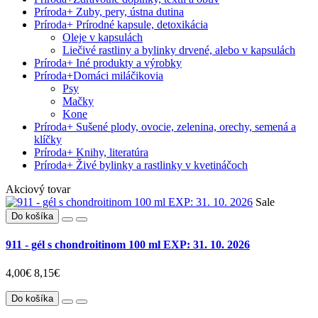
Príroda
+
Zuby, pery, ústna dutina
Príroda
+
Prírodné kapsule, detoxikácia
Oleje v kapsulách
Liečivé rastliny a bylinky drvené, alebo v kapsulách
Príroda
+
Iné produkty a výrobky
Príroda
+
Domáci miláčikovia
Psy
Mačky
Kone
Príroda
+
Sušené plody, ovocie, zelenina, orechy, semená a
klíčky
Príroda
+
Knihy, literatúra
Príroda
+
Živé bylinky a rastlinky v kvetináčoch
Akciový tovar
Sale
Do košíka
911 - gél s chondroitinom 100 ml EXP: 31. 10. 2026
4,00€
8,15€
Do košíka