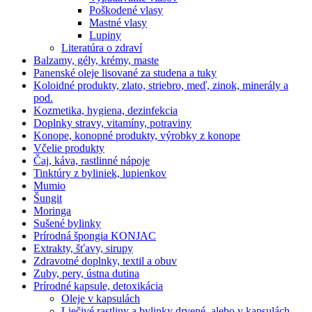
Poškodené vlasy
Mastné vlasy
Lupiny
Literatúra o zdraví
Balzamy, gély, krémy, maste
Panenské oleje lisované za studena a tuky
Koloidné produkty, zlato, striebro, meď, zinok, minerály a
pod.
Kozmetika, hygiena, dezinfekcia
Doplnky stravy, vitamíny, potraviny
Konope, konopné produkty, výrobky z konope
Včelie produkty
Čaj, káva, rastlinné nápoje
Tinktúry z byliniek, lupienkov
Mumio
Šungit
Moringa
Sušené bylinky
Prírodná špongia KONJAC
Extrakty, šťavy, sirupy
Zdravotné doplnky, textil a obuv
Zuby, pery, ústna dutina
Prírodné kapsule, detoxikácia
Oleje v kapsulách
Liečivé rastliny a bylinky drvené, alebo v kapsulách