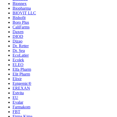
Bionnex
Biopharma
BIOVIT LLC
Bishofit
Boro Plus
CaliFarms
Daxen
DIOD
Dizao
Dr. Retter
Dr. Sea
EcoLatier
Ecolek
ELEO
Elfa Pharm
Elit Pharm
Elixir
Epigemic®
EREXAN
Estvita
EU
Evalar
Farmakom
FBT
Firma Kima