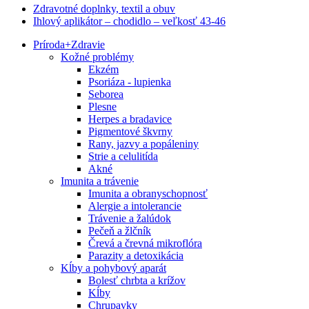
Zdravotné doplnky, textil a obuv
Ihlový aplikátor – chodidlo – veľkosť 43-46
Príroda
+
Zdravie
Kožné problémy
Ekzém
Psoriáza - lupienka
Seborea
Plesne
Herpes a bradavice
Pigmentové škvrny
Rany, jazvy a popáleniny
Strie a celulitída
Akné
Imunita a trávenie
Imunita a obranyschopnosť
Alergie a intolerancie
Trávenie a žalúdok
Pečeň a žlčník
Črevá a črevná mikroflóra
Parazity a detoxikácia
Kĺby a pohybový aparát
Bolesť chrbta a krížov
Kĺby
Chrupavky