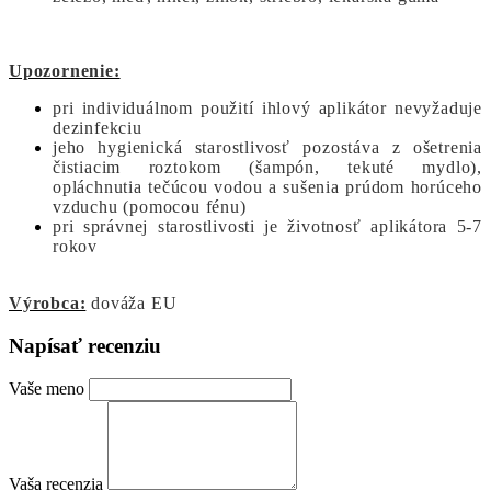
Upozornenie:
pri individuálnom použití ihlový aplikátor nevyžaduje
dezinfekciu
jeho hygienická starostlivosť pozostáva z ošetrenia
čistiacim roztokom (šampón, tekuté mydlo),
opláchnutia tečúcou vodou a sušenia prúdom horúceho
vzduchu (pomocou fénu)
pri správnej starostlivosti je životnosť aplikátora 5-7
rokov
Výrobca:
dováža EU
Napísať recenziu
Vaše meno
Vaša recenzia