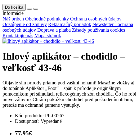
Do košíka
Informácie
Náš príbeh
Obchodné podmienky
Ochrana osobných údajov
Odstúpenie od zmluvy
Reklamačný poriadok
Newsletter - ochrana
osobných údajov
Doprava a platba
Zásady používania cookies
Kontaktujte nás
Mapa stránok
Ihlový aplikátor – chodidlo –
veľkosť 43-46
Objavte silu prírody priamo pod vašimi nohami! Masážne vložky aj
do topánok Aplikátor „Foot“ – späť k prírode je originálnym
pomocníkom pri stimulácii reflexogénnych zón chodidla. Čo ho robí
univerzálnym? Chráni pokožku chodidiel pred poškodením ihlami,
pretože má ochranné gumené výstupky.
Kód produktu:
PP-00267
Dostupnosť:
Vypredané
77,95€