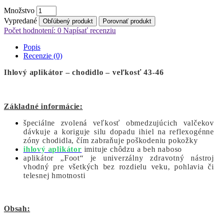
Množstvo
Vypredané
Obľúbený produkt
Porovnať produkt
Počet hodnotení: 0
Napísať recenziu
Popis
Recenzie (0)
Ihlový aplikátor – chodidlo – veľkosť 43-46
Základné informácie:
špeciálne zvolená veľkosť obmedzujúcich valčekov
dávkuje a koriguje silu dopadu ihiel na reflexogénne
zóny chodidla, čím zabraňuje poškodeniu pokožky
ihlový aplikátor
imituje chôdzu a beh naboso
aplikátor „Foot“ je univerzálny zdravotný nástroj
vhodný pre všetkých bez rozdielu veku, pohlavia či
telesnej hmotnosti
Obsah: