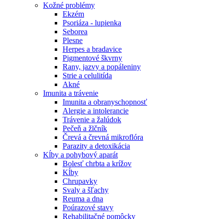
Kožné problémy
Ekzém
Psoriáza - lupienka
Seborea
Plesne
Herpes a bradavice
Pigmentové škvrny
Rany, jazvy a popáleniny
Strie a celulitída
Akné
Imunita a trávenie
Imunita a obranyschopnosť
Alergie a intolerancie
Trávenie a žalúdok
Pečeň a žlčník
Črevá a črevná mikroflóra
Parazity a detoxikácia
Kĺby a pohybový aparát
Bolesť chrbta a krížov
Kĺby
Chrupavky
Svaly a šľachy
Reuma a dna
Poúrazové stavy
Rehabilitačné pomôcky