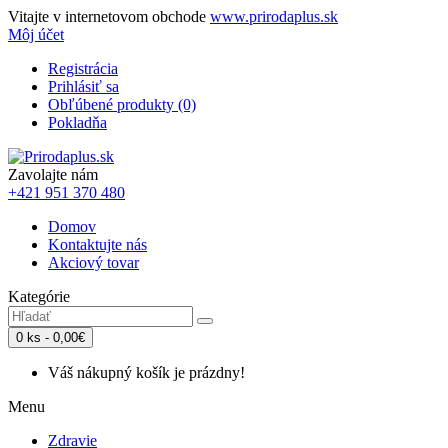
Vitajte v internetovom obchode
www.prirodaplus.sk
Môj účet
Registrácia
Prihlásiť sa
Obľúbené produkty (0)
Pokladňa
Zavolajte nám
+421 951 370 480
Domov
Kontaktujte nás
Akciový tovar
Kategórie
0 ks - 0,00€
Váš nákupný košík je prázdny!
Menu
Zdravie