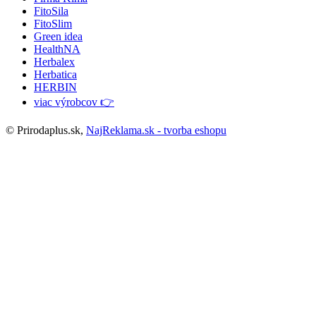
FitoSila
FitoSlim
Green idea
HealthNA
Herbalex
Herbatica
HERBIN
viac výrobcov 👉
© Prirodaplus.sk,
NajReklama.sk - tvorba eshopu