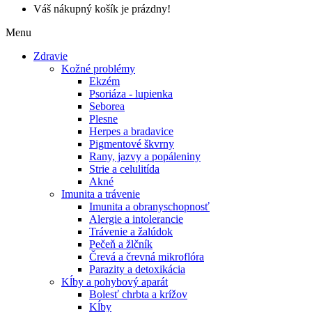
Váš nákupný košík je prázdny!
Menu
Zdravie
Kožné problémy
Ekzém
Psoriáza - lupienka
Seborea
Plesne
Herpes a bradavice
Pigmentové škvrny
Rany, jazvy a popáleniny
Strie a celulitída
Akné
Imunita a trávenie
Imunita a obranyschopnosť
Alergie a intolerancie
Trávenie a žalúdok
Pečeň a žlčník
Črevá a črevná mikroflóra
Parazity a detoxikácia
Kĺby a pohybový aparát
Bolesť chrbta a krížov
Kĺby