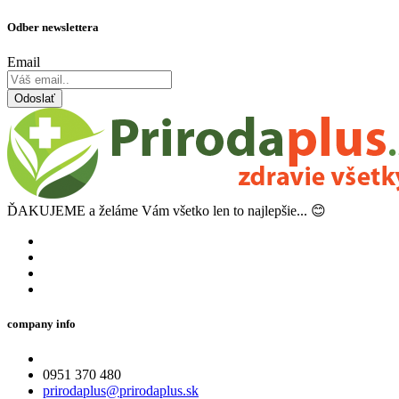
Odber newslettera
Email
Odoslať
ĎAKUJEME a želáme Vám všetko len to najlepšie... 😊
company info
0951 370 480
prirodaplus@prirodaplus.sk