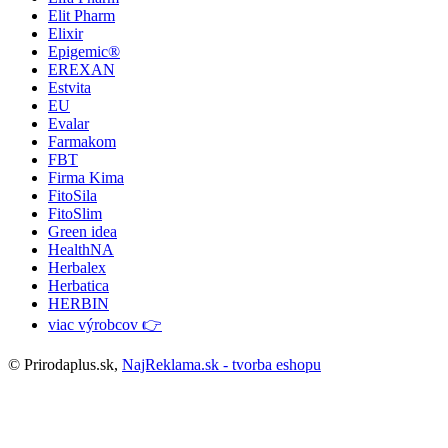
Elit Pharm
Elixir
Epigemic®
EREXAN
Estvita
EU
Evalar
Farmakom
FBT
Firma Kima
FitoSila
FitoSlim
Green idea
HealthNA
Herbalex
Herbatica
HERBIN
viac výrobcov 👉
© Prirodaplus.sk,
NajReklama.sk - tvorba eshopu