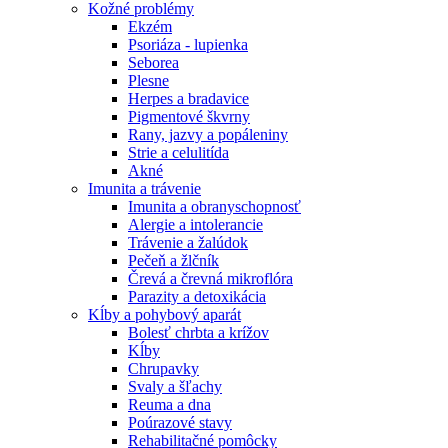
Kožné problémy
Ekzém
Psoriáza - lupienka
Seborea
Plesne
Herpes a bradavice
Pigmentové škvrny
Rany, jazvy a popáleniny
Strie a celulitída
Akné
Imunita a trávenie
Imunita a obranyschopnosť
Alergie a intolerancie
Trávenie a žalúdok
Pečeň a žlčník
Črevá a črevná mikroflóra
Parazity a detoxikácia
Kĺby a pohybový aparát
Bolesť chrbta a krížov
Kĺby
Chrupavky
Svaly a šľachy
Reuma a dna
Poúrazové stavy
Rehabilitačné pomôcky