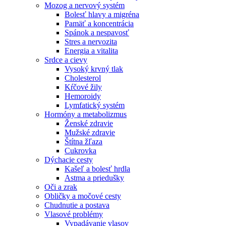
Mozog a nervový systém
Bolesť hlavy a migréna
Pamäť a koncentrácia
Spánok a nespavosť
Stres a nervozita
Energia a vitalita
Srdce a cievy
Vysoký krvný tlak
Cholesterol
Kŕčové žily
Hemoroidy
Lymfatický systém
Hormóny a metabolizmus
Ženské zdravie
Mužské zdravie
Štítna žľaza
Cukrovka
Dýchacie cesty
Kašeľ a bolesť hrdla
Astma a priedušky
Oči a zrak
Obličky a močové cesty
Chudnutie a postava
Vlasové problémy
Vypadávanie vlasov