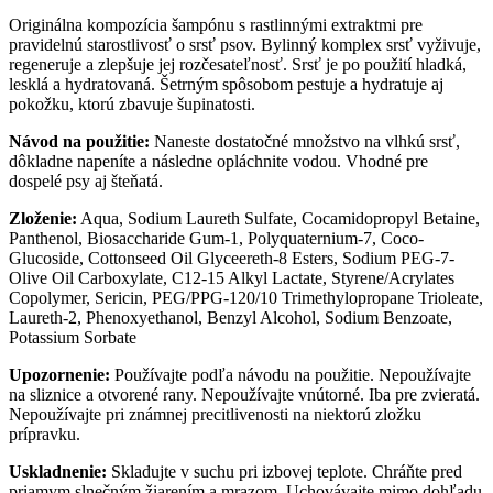
Originálna kompozícia šampónu s rastlinnými extraktmi pre
pravidelnú starostlivosť o srsť psov. Bylinný komplex srsť vyživuje,
regeneruje a zlepšuje jej rozčesateľnosť. Srsť je po použití hladká,
lesklá a hydratovaná. Šetrným spôsobom pestuje a hydratuje aj
pokožku, ktorú zbavuje šupinatosti.
Návod na použitie:
Naneste dostatočné množstvo na vlhkú srsť,
dôkladne napeníte a následne opláchnite vodou. Vhodné pre
dospelé psy aj šteňatá.
Zloženie:
Aqua, Sodium Laureth Sulfate, Cocamidopropyl Betaine,
Panthenol, Biosaccharide Gum-1, Polyquaternium-7, Coco-
Glucoside, Cottonseed Oil Glyceereth-8 Esters, Sodium PEG-7-
Olive Oil Carboxylate, C12-15 Alkyl Lactate, Styrene/Acrylates
Copolymer, Sericin, PEG/PPG-120/10 Trimethylopropane Trioleate,
Laureth-2, Phenoxyethanol, Benzyl Alcohol, Sodium Benzoate,
Potassium Sorbate
Upozornenie:
Používajte podľa návodu na použitie. Nepoužívajte
na sliznice a otvorené rany. Nepoužívajte vnútorné. Iba pre zvieratá.
Nepoužívajte pri známnej precitlivenosti na niektorú zložku
prípravku.
Uskladnenie:
Skladujte v suchu pri izbovej teplote. Chráňte pred
priamym slnečným žiarením a mrazom. Uchovávajte mimo dohľadu