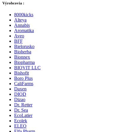
Výrobcovia :
8000kicks
Alteya
Annabis
Aromatika
Aveo
BFF
Bielorusko
Bioherba
Bionnex
Biopharma
BIOVIT LLC
Bishofit
Boro Plus
CaliFarms
Daxen
DIOD
Dizao
Dr. Retter
Dr. Sea
EcoLatier
Ecolek
ELEO
Elfa Pharm