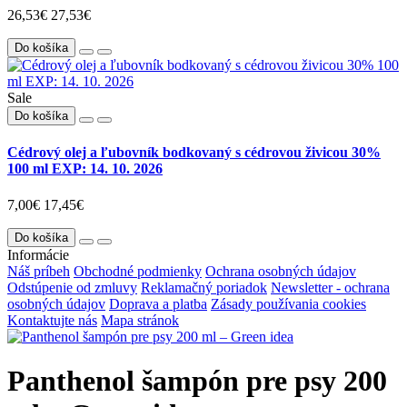
26,53€
27,53€
Do košíka
Sale
Do košíka
Cédrový olej a ľubovník bodkovaný s cédrovou živicou 30%
100 ml EXP: 14. 10. 2026
7,00€
17,45€
Do košíka
Informácie
Náš príbeh
Obchodné podmienky
Ochrana osobných údajov
Odstúpenie od zmluvy
Reklamačný poriadok
Newsletter - ochrana
osobných údajov
Doprava a platba
Zásady používania cookies
Kontaktujte nás
Mapa stránok
Panthenol šampón pre psy 200