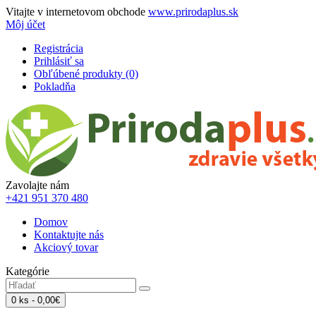
Vitajte v internetovom obchode
www.prirodaplus.sk
Môj účet
Registrácia
Prihlásiť sa
Obľúbené produkty (0)
Pokladňa
Zavolajte nám
+421 951 370 480
Domov
Kontaktujte nás
Akciový tovar
Kategórie
0 ks - 0,00€