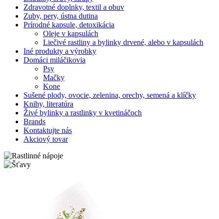
Zdravotné doplnky, textil a obuv
Zuby, pery, ústna dutina
Prírodné kapsule, detoxikácia
Oleje v kapsulách
Liečivé rastliny a bylinky drvené, alebo v kapsulách
Iné produkty a výrobky
Domáci miláčikovia
Psy
Mačky
Kone
Sušené plody, ovocie, zelenina, orechy, semená a klíčky
Knihy, literatúra
Živé bylinky a rastlinky v kvetináčoch
Brands
Kontaktujte nás
Akciový tovar