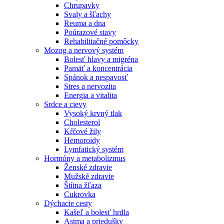
Chrupavky
Svaly a šľachy
Reuma a dna
Poúrazové stavy
Rehabilitačné pomôcky
Mozog a nervový systém
Bolesť hlavy a migréna
Pamäť a koncentrácia
Spánok a nespavosť
Stres a nervozita
Energia a vitalita
Srdce a cievy
Vysoký krvný tlak
Cholesterol
Kŕčové žily
Hemoroidy
Lymfatický systém
Hormóny a metabolizmus
Ženské zdravie
Mužské zdravie
Štítna žľaza
Cukrovka
Dýchacie cesty
Kašeľ a bolesť hrdla
Astma a priedušky