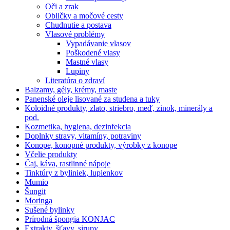
Oči a zrak
Obličky a močové cesty
Chudnutie a postava
Vlasové problémy
Vypadávanie vlasov
Poškodené vlasy
Mastné vlasy
Lupiny
Literatúra o zdraví
Balzamy, gély, krémy, maste
Panenské oleje lisované za studena a tuky
Koloidné produkty, zlato, striebro, meď, zinok, minerály a
pod.
Kozmetika, hygiena, dezinfekcia
Doplnky stravy, vitamíny, potraviny
Konope, konopné produkty, výrobky z konope
Včelie produkty
Čaj, káva, rastlinné nápoje
Tinktúry z byliniek, lupienkov
Mumio
Šungit
Moringa
Sušené bylinky
Prírodná špongia KONJAC
Extrakty, šťavy, sirupy