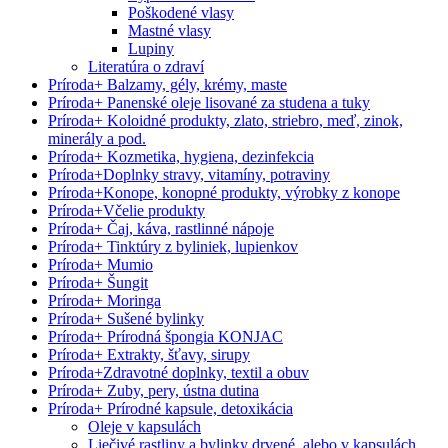
Poškodené vlasy
Mastné vlasy
Lupiny
Literatúra o zdraví
Príroda
+
Balzamy, gély, krémy, maste
Príroda
+
Panenské oleje lisované za studena a tuky
Príroda
+
Koloidné produkty, zlato, striebro, meď, zinok,
minerály a pod.
Príroda
+
Kozmetika, hygiena, dezinfekcia
Príroda
+
Doplnky stravy, vitamíny, potraviny
Príroda
+
Konope, konopné produkty, výrobky z konope
Príroda
+
Včelie produkty
Príroda
+
Čaj, káva, rastlinné nápoje
Príroda
+
Tinktúry z byliniek, lupienkov
Príroda
+
Mumio
Príroda
+
Šungit
Príroda
+
Moringa
Príroda
+
Sušené bylinky
Príroda
+
Prírodná špongia KONJAC
Príroda
+
Extrakty, šťavy, sirupy
Príroda
+
Zdravotné doplnky, textil a obuv
Príroda
+
Zuby, pery, ústna dutina
Príroda
+
Prírodné kapsule, detoxikácia
Oleje v kapsulách
Liečivé rastliny a bylinky drvené, alebo v kapsulách