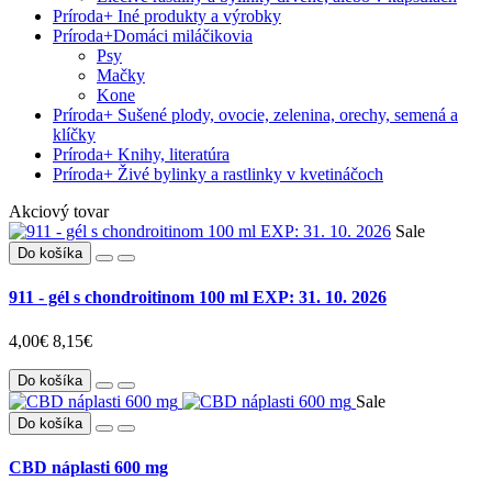
Príroda
+
Iné produkty a výrobky
Príroda
+
Domáci miláčikovia
Psy
Mačky
Kone
Príroda
+
Sušené plody, ovocie, zelenina, orechy, semená a
klíčky
Príroda
+
Knihy, literatúra
Príroda
+
Živé bylinky a rastlinky v kvetináčoch
Akciový tovar
Sale
Do košíka
911 - gél s chondroitinom 100 ml EXP: 31. 10. 2026
4,00€
8,15€
Do košíka
Sale
Do košíka
CBD náplasti 600 mg