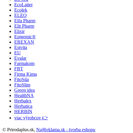
EcoLatier
Ecolek
ELEO
Elfa Pharm
Elit Pharm
Elixir
Epigemic®
EREXAN
Estvita
EU
Evalar
Farmakom
FBT
Firma Kima
FitoSila
FitoSlim
Green idea
HealthNA
Herbalex
Herbatica
HERBIN
viac výrobcov 👉
© Prirodaplus.sk,
NajReklama.sk - tvorba eshopu