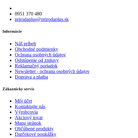
0951 370 480
prirodaplus@prirodaplus.sk
Informácie
Náš príbeh
Obchodné podmienky
Ochrana osobných údajov
Odstúpenie od zmluvy
Reklamačný poriadok
Newsletter - ochrana osobných údajov
Doprava a platba
Zákaznícky servis
Môj účet
Kontaktujte nás
Výrobcovia
Akciový tovar
Mapa stránok
Obľúbené produkty
Darčekové poukážky