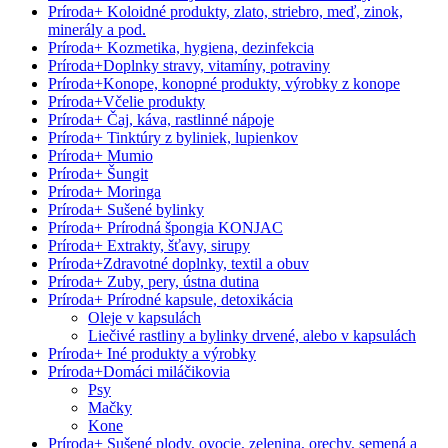
Príroda
+
Koloidné produkty, zlato, striebro, meď, zinok,
minerály a pod.
Príroda
+
Kozmetika, hygiena, dezinfekcia
Príroda
+
Doplnky stravy, vitamíny, potraviny
Príroda
+
Konope, konopné produkty, výrobky z konope
Príroda
+
Včelie produkty
Príroda
+
Čaj, káva, rastlinné nápoje
Príroda
+
Tinktúry z byliniek, lupienkov
Príroda
+
Mumio
Príroda
+
Šungit
Príroda
+
Moringa
Príroda
+
Sušené bylinky
Príroda
+
Prírodná špongia KONJAC
Príroda
+
Extrakty, šťavy, sirupy
Príroda
+
Zdravotné doplnky, textil a obuv
Príroda
+
Zuby, pery, ústna dutina
Príroda
+
Prírodné kapsule, detoxikácia
Oleje v kapsulách
Liečivé rastliny a bylinky drvené, alebo v kapsulách
Príroda
+
Iné produkty a výrobky
Príroda
+
Domáci miláčikovia
Psy
Mačky
Kone
Príroda
+
Sušené plody, ovocie, zelenina, orechy, semená a