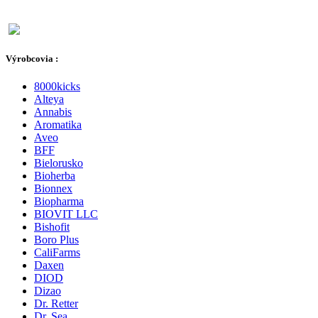
Výrobcovia :
8000kicks
Alteya
Annabis
Aromatika
Aveo
BFF
Bielorusko
Bioherba
Bionnex
Biopharma
BIOVIT LLC
Bishofit
Boro Plus
CaliFarms
Daxen
DIOD
Dizao
Dr. Retter
Dr. Sea