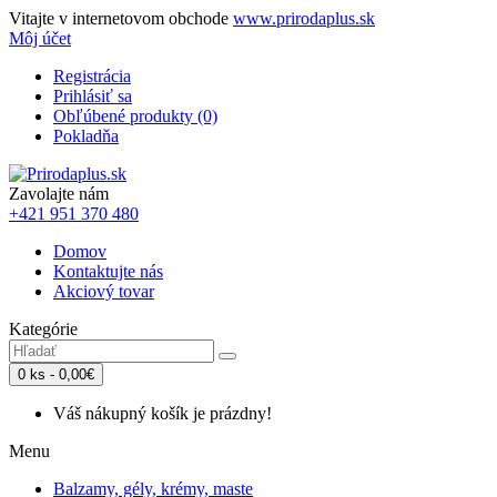
Vitajte v internetovom obchode
www.prirodaplus.sk
Môj účet
Registrácia
Prihlásiť sa
Obľúbené produkty (0)
Pokladňa
Zavolajte nám
+421 951 370 480
Domov
Kontaktujte nás
Akciový tovar
Kategórie
0 ks - 0,00€
Váš nákupný košík je prázdny!
Menu
Balzamy, gély, krémy, maste