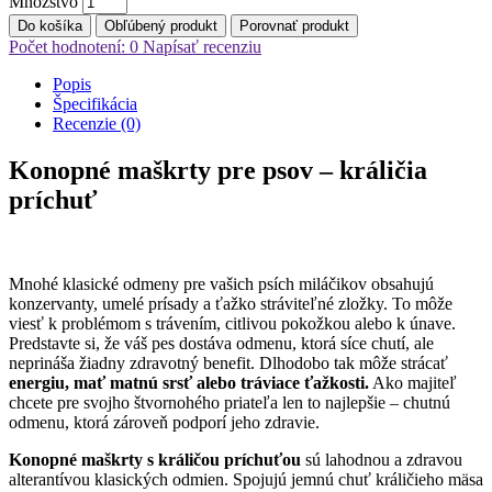
Množstvo
Do košíka
Obľúbený produkt
Porovnať produkt
Počet hodnotení: 0
Napísať recenziu
Popis
Špecifikácia
Recenzie (0)
Konopné maškrty pre psov – králičia
príchuť
Mnohé klasické odmeny pre vašich psích miláčikov obsahujú
konzervanty, umelé prísady a ťažko stráviteľné zložky. To môže
viesť k problémom s trávením, citlivou pokožkou alebo k únave.
Predstavte si, že váš pes dostáva odmenu, ktorá síce chutí, ale
neprináša žiadny zdravotný benefit. Dlhodobo tak môže strácať
energiu, mať matnú srsť alebo tráviace ťažkosti.
Ako majiteľ
chcete pre svojho štvornohého priateľa len to najlepšie – chutnú
odmenu, ktorá zároveň podporí jeho zdravie.
Konopné maškrty s králičou príchuťou
sú lahodnou a zdravou
alterantívou klasických odmien. Spojujú jemnú chuť králičieho mäsa