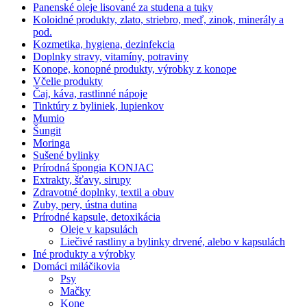
Panenské oleje lisované za studena a tuky
Koloidné produkty, zlato, striebro, meď, zinok, minerály a
pod.
Kozmetika, hygiena, dezinfekcia
Doplnky stravy, vitamíny, potraviny
Konope, konopné produkty, výrobky z konope
Včelie produkty
Čaj, káva, rastlinné nápoje
Tinktúry z byliniek, lupienkov
Mumio
Šungit
Moringa
Sušené bylinky
Prírodná špongia KONJAC
Extrakty, šťavy, sirupy
Zdravotné doplnky, textil a obuv
Zuby, pery, ústna dutina
Prírodné kapsule, detoxikácia
Oleje v kapsulách
Liečivé rastliny a bylinky drvené, alebo v kapsulách
Iné produkty a výrobky
Domáci miláčikovia
Psy
Mačky
Kone