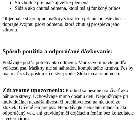
Sú vhodné pre malé aj veľké plemená.
Slúžia ako chutná odmena, ktorá má aj funkčný prínos.
Objednajte si konopné maškrty s králičou príchuťou ešte dnes a
doprajte svojmu psovi odmenu, ktorá chutí aj prospieva jeho
zdraviu.
Spôsob použitia a odporúčané dávkovanie:
Podávajte podľa potreby ako odmenu. Množstvo upravte podľa
veľkosti psa. Maškrty nie sú náhradou kompletného krmiva. Pes by
mal mať vždy prístup k čerstvej vode. Slúži iba ako odmena.
Zdravotné upozornenia:
Produkt sa nesmie používať ako
náhrada stravy. Uchovávajte mimo dosahu detí. Nepoužívajte pri
individuálnej neznášanlivosti či precitlivenosti na niektorú zo
zložiek. Určené len pre psy. Nepodávajte šteniatam mladším ako
odporúčaný vek, ani gravidným či dojčiacim fenám bez konzultácie
s veterinárom.