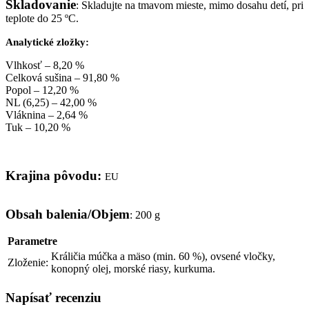
Skladovanie
: Skladujte na tmavom mieste, mimo dosahu detí, pri
teplote do 25 ºC.
Analytické zložky:
Vlhkosť – 8,20 %
Celková sušina – 91,80 %
Popol – 12,20 %
NL (6,25) – 42,00 %
Vláknina – 2,64 %
Tuk – 10,20 %
Krajina pôvodu:
EU
Obsah balenia/Objem
: 200 g
Parametre
Králičia múčka a mäso (min. 60 %), ovsené vločky,
Zloženie:
konopný olej, morské riasy, kurkuma.
Napísať recenziu