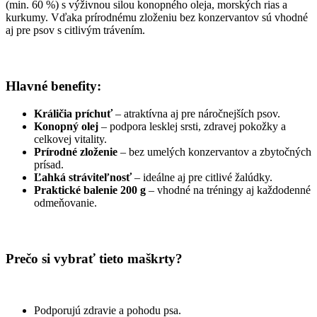
(min. 60 %) s výživnou silou konopného oleja, morských rias a
kurkumy. Vďaka prírodnému zloženiu bez konzervantov sú vhodné
aj pre psov s citlivým trávením.
Hlavné benefity:
Králičia príchuť
– atraktívna aj pre náročnejších psov.
Konopný olej
– podpora lesklej srsti, zdravej pokožky a
celkovej vitality.
Prírodné zloženie
– bez umelých konzervantov a zbytočných
prísad.
Ľahká stráviteľnosť
– ideálne aj pre citlivé žalúdky.
Praktické balenie 200 g
– vhodné na tréningy aj každodenné
odmeňovanie.
Prečo si vybrať tieto maškrty?
Podporujú zdravie a pohodu psa.