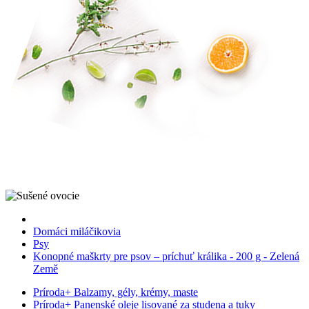
Domáci miláčikovia
Psy
Konopné maškrty pre psov – príchuť králika - 200 g - Zelená
Země
Príroda
+
Balzamy, gély, krémy, maste
Príroda
+
Panenské oleje lisované za studena a tuky