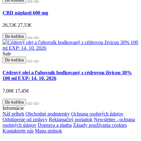
Do košíka
CBD náplasti 600 mg
26,53€
27,53€
Do košíka
Sale
Do košíka
Cédrový olej a ľubovník bodkovaný s cédrovou živicou 30%
100 ml EXP: 14. 10. 2026
7,00€
17,45€
Do košíka
Informácie
Náš príbeh
Obchodné podmienky
Ochrana osobných údajov
Odstúpenie od zmluvy
Reklamačný poriadok
Newsletter - ochrana
osobných údajov
Doprava a platba
Zásady používania cookies
Kontaktujte nás
Mapa stránok