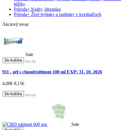
klíčky
Príroda
+
Knihy, literatúra
Príroda
+
Živé bylinky a rastlinky v kvetináčoch
Akciový tovar
Sale
Do košíka
911 - gél s chondroitinom 100 ml EXP: 31. 10. 2026
4,00€
8,15€
Do košíka
Sale