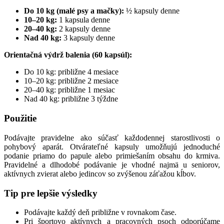
Do 10 kg (malé psy a mačky):
½ kapsuly denne
10–20 kg:
1 kapsula denne
20–40 kg:
2 kapsuly denne
Nad 40 kg:
3 kapsuly denne
Orientačná výdrž balenia (60 kapsúl):
Do 10 kg: približne 4 mesiace
10–20 kg: približne 2 mesiace
20–40 kg: približne 1 mesiac
Nad 40 kg: približne 3 týždne
Použitie
Podávajte pravidelne ako súčasť každodennej starostlivosti o
pohybový aparát. Otvárateľné kapsuly umožňujú jednoduché
podanie priamo do papule alebo primiešaním obsahu do krmiva.
Pravidelné a dlhodobé podávanie je vhodné najmä u seniorov,
aktívnych zvierat alebo jedincov so zvýšenou záťažou kĺbov.
Tip pre lepšie výsledky
Podávajte každý deň približne v rovnakom čase.
Pri športovo aktívnych a pracovných psoch odporúčame