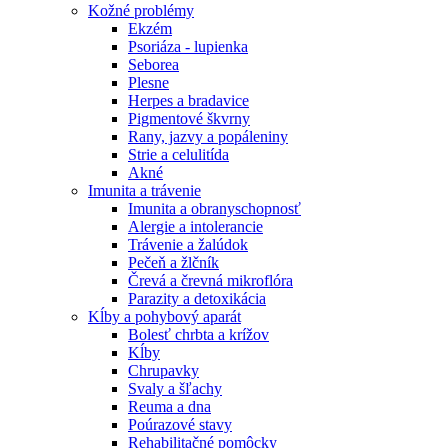
Kožné problémy
Ekzém
Psoriáza - lupienka
Seborea
Plesne
Herpes a bradavice
Pigmentové škvrny
Rany, jazvy a popáleniny
Strie a celulitída
Akné
Imunita a trávenie
Imunita a obranyschopnosť
Alergie a intolerancie
Trávenie a žalúdok
Pečeň a žlčník
Črevá a črevná mikroflóra
Parazity a detoxikácia
Kĺby a pohybový aparát
Bolesť chrbta a krížov
Kĺby
Chrupavky
Svaly a šľachy
Reuma a dna
Poúrazové stavy
Rehabilitačné pomôcky