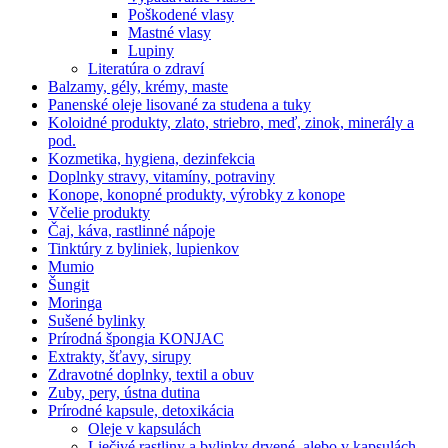
Poškodené vlasy
Mastné vlasy
Lupiny
Literatúra o zdraví
Balzamy, gély, krémy, maste
Panenské oleje lisované za studena a tuky
Koloidné produkty, zlato, striebro, meď, zinok, minerály a
pod.
Kozmetika, hygiena, dezinfekcia
Doplnky stravy, vitamíny, potraviny
Konope, konopné produkty, výrobky z konope
Včelie produkty
Čaj, káva, rastlinné nápoje
Tinktúry z byliniek, lupienkov
Mumio
Šungit
Moringa
Sušené bylinky
Prírodná špongia KONJAC
Extrakty, šťavy, sirupy
Zdravotné doplnky, textil a obuv
Zuby, pery, ústna dutina
Prírodné kapsule, detoxikácia
Oleje v kapsulách
Liečivé rastliny a bylinky drvené, alebo v kapsulách