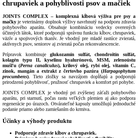
chrupaviek a pohyblivosti psov a mačiek
JOINTS COMPLEX – komplexná kĺbová výživa pre psy a
mačky
je veterinárny doplnok výživy navrhnutý na podporu zdravia
pohybového aparátu. Obsahuje kombináciu vedecky overených
účinných látok, ktoré podporujú správnu funkciu kĺbov, chrupaviek,
väzív a spojivových tkanív. Je vhodný pre mladé rastúce zvieratá,
aktívnych psov, seniorov aj zvieratá počas rekonvalescencie.
Prípravok kombinuje
glukozamín sulfát, chondroitín sulfát,
kolagén typu II, kyselinu hyalurónovú, MSM, zelenoústu
mušľu (
Perna canaliculus
), krilový olej, rybí olej, vitamín C,
zinok, mangán a extrakt z čertovho pazúra (
Harpagophytum
procumbens
)
. Tieto zložky sa navzájom dopĺňajú a podporujú
prirodzenú pohyblivosť, pružnosť chrupaviek a komfort pri pohybe.
JOINTS COMPLEX je vhodný pri zvýšenej záťaži pohybového
aparátu, pri starnutí, počas rastu veľkých plemien aj ako podpora
regenerácie po úrazoch. Otvárateľné kapsuly umožňujú jednoduché
podanie priamo alebo zamiešaním do krmiva.
Účinky a výhody produktu
Podporuje zdravie kĺbov a chrupaviek.