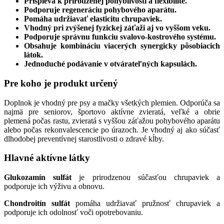
Prispieva k prirodzenej pohyblivosti a flexibilite.
Podporuje regeneráciu pohybového aparátu.
Pomáha udržiavať elasticitu chrupaviek.
Vhodný pri zvýšenej fyzickej záťaži aj vo vyššom veku.
Podporuje správnu funkciu svalovo-kostrového systému.
Obsahuje kombináciu viacerých synergicky pôsobiacich
látok.
Jednoduché podávanie v otvárateľných kapsulách.
Pre koho je produkt určený
Doplnok je vhodný pre psy a mačky všetkých plemien. Odporúča sa
najmä pre seniorov, športovo aktívne zvieratá, veľké a obrie
plemená počas rastu, zvieratá s vyššou záťažou pohybového aparátu
alebo počas rekonvalescencie po úrazoch. Je vhodný aj ako súčasť
dlhodobej preventívnej starostlivosti o zdravé kĺby.
Hlavné aktívne látky
Glukozamín sulfát
je prirodzenou súčasťou chrupaviek a
podporuje ich výživu a obnovu.
Chondroitín sulfát
pomáha udržiavať pružnosť chrupaviek a
podporuje ich odolnosť voči opotrebovaniu.