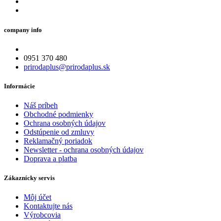
company info
0951 370 480
prirodaplus@prirodaplus.sk
Informácie
Náš príbeh
Obchodné podmienky
Ochrana osobných údajov
Odstúpenie od zmluvy
Reklamačný poriadok
Newsletter - ochrana osobných údajov
Doprava a platba
Zákaznícky servis
Môj účet
Kontaktujte nás
Výrobcovia