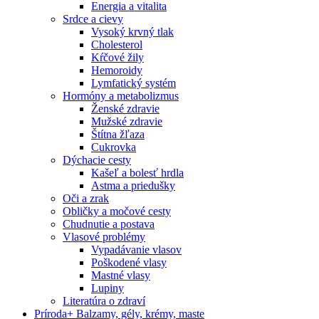
Energia a vitalita
Srdce a cievy
Vysoký krvný tlak
Cholesterol
Kŕčové žily
Hemoroidy
Lymfatický systém
Hormóny a metabolizmus
Ženské zdravie
Mužské zdravie
Štítna žľaza
Cukrovka
Dýchacie cesty
Kašeľ a bolesť hrdla
Astma a priedušky
Oči a zrak
Obličky a močové cesty
Chudnutie a postava
Vlasové problémy
Vypadávanie vlasov
Poškodené vlasy
Mastné vlasy
Lupiny
Literatúra o zdraví
Príroda
+
Balzamy, gély, krémy, maste