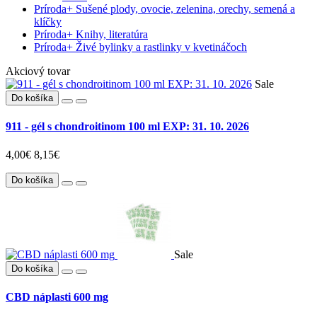
Príroda
+
Sušené plody, ovocie, zelenina, orechy, semená a
klíčky
Príroda
+
Knihy, literatúra
Príroda
+
Živé bylinky a rastlinky v kvetináčoch
Akciový tovar
Sale
Do košíka
911 - gél s chondroitinom 100 ml EXP: 31. 10. 2026
4,00€
8,15€
Do košíka
Sale
Do košíka
CBD náplasti 600 mg