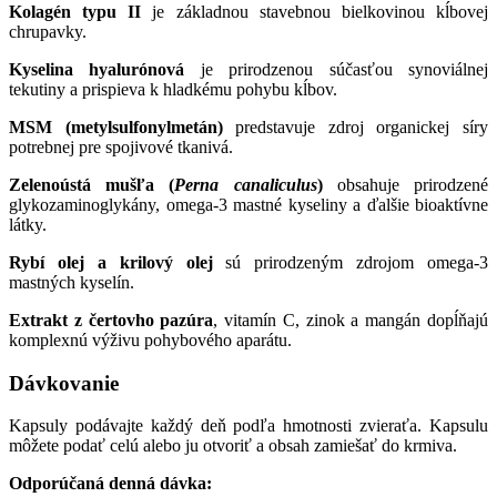
Kolagén typu II
je základnou stavebnou bielkovinou kĺbovej
chrupavky.
Kyselina hyalurónová
je prirodzenou súčasťou synoviálnej
tekutiny a prispieva k hladkému pohybu kĺbov.
MSM (metylsulfonylmetán)
predstavuje zdroj organickej síry
potrebnej pre spojivové tkanivá.
Zelenoústá mušľa (
Perna canaliculus
)
obsahuje prirodzené
glykozaminoglykány, omega-3 mastné kyseliny a ďalšie bioaktívne
látky.
Rybí olej a krilový olej
sú prirodzeným zdrojom omega-3
mastných kyselín.
Extrakt z čertovho pazúra
, vitamín C, zinok a mangán dopĺňajú
komplexnú výživu pohybového aparátu.
Dávkovanie
Kapsuly podávajte každý deň podľa hmotnosti zvieraťa. Kapsulu
môžete podať celú alebo ju otvoriť a obsah zamiešať do krmiva.
Odporúčaná denná dávka: