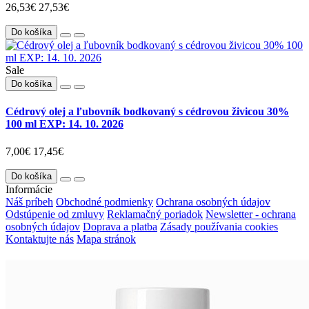
26,53€
27,53€
Do košíka
Sale
Do košíka
Cédrový olej a ľubovník bodkovaný s cédrovou živicou 30%
100 ml EXP: 14. 10. 2026
7,00€
17,45€
Do košíka
Informácie
Náš príbeh
Obchodné podmienky
Ochrana osobných údajov
Odstúpenie od zmluvy
Reklamačný poriadok
Newsletter - ochrana
osobných údajov
Doprava a platba
Zásady používania cookies
Kontaktujte nás
Mapa stránok