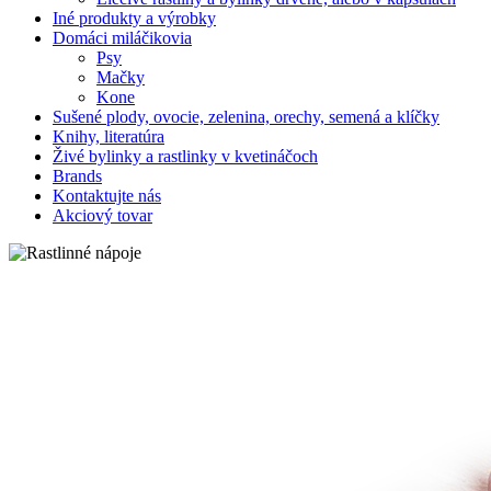
Iné produkty a výrobky
Domáci miláčikovia
Psy
Mačky
Kone
Sušené plody, ovocie, zelenina, orechy, semená a klíčky
Knihy, literatúra
Živé bylinky a rastlinky v kvetináčoch
Brands
Kontaktujte nás
Akciový tovar