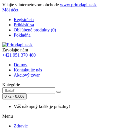
Vitajte v internetovom obchode
www.prirodaplus.sk
Môj účet
Registrácia
Prihlásiť sa
Obľúbené produkty (0)
Pokladňa
Zavolajte nám
+421 951 370 480
Domov
Kontaktujte nás
Akciový tovar
Kategórie
0 ks - 0,00€
Váš nákupný košík je prázdny!
Menu
Zdravie