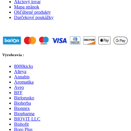
Akciový tovar
Mapa stránok
Obľúbené produkty
Darčekové poukážky
Výrobcovia :
8000kicks
Alteya
Annabis
Aromatika
Aveo
BFF
Bielorusko
Bioherba
Bionnex
Biopharma
BIOVIT LLC
Bishofit
Boro Plus