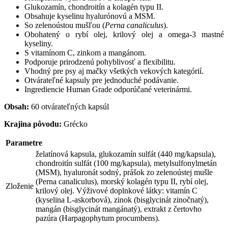
Glukozamín, chondroitín a kolagén typu II.
Obsahuje kyselinu hyalurónovú a MSM.
So zelenoústou mušľou (
Perna canaliculus
).
Obohatený o rybí olej, krilový olej a omega-3 mastné
kyseliny.
S vitamínom C, zinkom a mangánom.
Podporuje prirodzenú pohyblivosť a flexibilitu.
Vhodný pre psy aj mačky všetkých vekových kategórií.
Otvárateľné kapsuly pre jednoduché podávanie.
Ingrediencie Human Grade odporúčané veterinármi.
Obsah:
60 otvárateľných kapsúl
Krajina pôvodu:
Grécko
Parametre
želatínová kapsula, glukozamín sulfát (440 mg/kapsula),
chondroitín sulfát (100 mg/kapsula), metylsulfonylmetán
(MSM), hyaluronát sodný, prášok zo zelenoústej mušle
(Perna canaliculus), morský kolagén typu II, rybí olej,
Zloženie
krilový olej. Výživové doplnkové látky: vitamín C
(kyselina L-askorbová), zinok (bisglycinát zinočnatý),
mangán (bisglycinát mangánatý), extrakt z čertovho
pazúra (Harpagophytum procumbens).