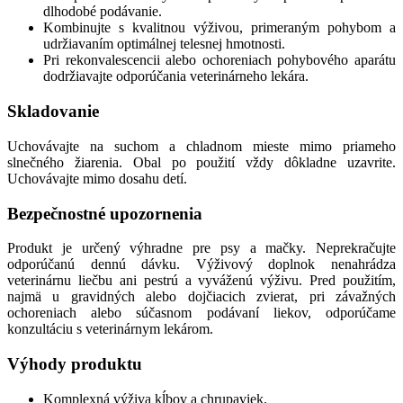
dlhodobé podávanie.
Kombinujte s kvalitnou výživou, primeraným pohybom a
udržiavaním optimálnej telesnej hmotnosti.
Pri rekonvalescencii alebo ochoreniach pohybového aparátu
dodržiavajte odporúčania veterinárneho lekára.
Skladovanie
Uchovávajte na suchom a chladnom mieste mimo priameho
slnečného žiarenia. Obal po použití vždy dôkladne uzavrite.
Uchovávajte mimo dosahu detí.
Bezpečnostné upozornenia
Produkt je určený výhradne pre psy a mačky. Neprekračujte
odporúčanú dennú dávku. Výživový doplnok nenahrádza
veterinárnu liečbu ani pestrú a vyváženú výživu. Pred použitím,
najmä u gravidných alebo dojčiacich zvierat, pri závažných
ochoreniach alebo súčasnom podávaní liekov, odporúčame
konzultáciu s veterinárnym lekárom.
Výhody produktu
Komplexná výživa kĺbov a chrupaviek.