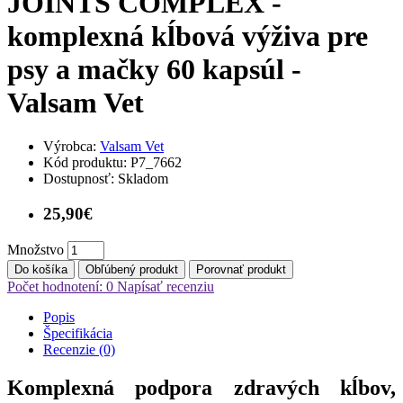
JOINTS COMPLEX -
komplexná kĺbová výživa pre
psy a mačky 60 kapsúl -
Valsam Vet
Výrobca:
Valsam Vet
Kód produktu:
P7_7662
Dostupnosť:
Skladom
25,90€
Množstvo
Do košíka
Obľúbený produkt
Porovnať produkt
Počet hodnotení: 0
Napísať recenziu
Popis
Špecifikácia
Recenzie (0)
Komplexná podpora zdravých kĺbov,