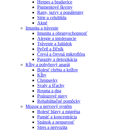
Herpes a bradavice
Pigmentové škvrny
Rany, jazvy a popáleniny
Strie a celulitída
Akné
Imunita a trávenie
Imunita a obranyschopnosť
Alergie a intolerancie
Trávenie a žalúdok
Pečeň a žlčník
Črevá a črevná mikroflóra
Parazity a detoxikácia
Kĺby a pohybový aparát
Bolesť chrbta a krížov
Kĺby
Chrupavky
Svaly a šľachy
Reuma a dna
Poúrazové stavy
Rehabilitačné pomôcky
Mozog a nervový systém
Bolesť hlavy a migréna
Pamäť a koncentrácia
Spánok a nespavosť
Stres a nervozita