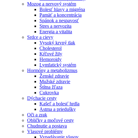
Mozog a nervový systém
Bolesť hlavy a migréna
Pamäť a koncentrácia
Spánok a nespavosť
Stres a nervozita
Energia a vitalita
Srdce a cievy
Vysoký krvný tlak
Cholesterol
Kŕčové žily
Hemoroidy
Lymfatický systém
Hormóny a metabolizmus
Ženské zdravie
Mužské zdravie
Štítna žľaza
Cukrovka
Dýchacie cesty
Kašeľ a bolesť hrdla
Astma a priedušky
Oči a zrak
Obličky a močové cesty
Chudnutie a postava
Vlasové problémy
Vypadávanie vlasov