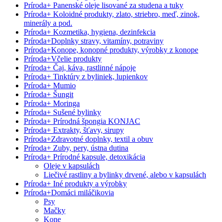
Príroda
+
Panenské oleje lisované za studena a tuky
Príroda
+
Koloidné produkty, zlato, striebro, meď, zinok,
minerály a pod.
Príroda
+
Kozmetika, hygiena, dezinfekcia
Príroda
+
Doplnky stravy, vitamíny, potraviny
Príroda
+
Konope, konopné produkty, výrobky z konope
Príroda
+
Včelie produkty
Príroda
+
Čaj, káva, rastlinné nápoje
Príroda
+
Tinktúry z byliniek, lupienkov
Príroda
+
Mumio
Príroda
+
Šungit
Príroda
+
Moringa
Príroda
+
Sušené bylinky
Príroda
+
Prírodná špongia KONJAC
Príroda
+
Extrakty, šťavy, sirupy
Príroda
+
Zdravotné doplnky, textil a obuv
Príroda
+
Zuby, pery, ústna dutina
Príroda
+
Prírodné kapsule, detoxikácia
Oleje v kapsulách
Liečivé rastliny a bylinky drvené, alebo v kapsulách
Príroda
+
Iné produkty a výrobky
Príroda
+
Domáci miláčikovia
Psy
Mačky
Kone