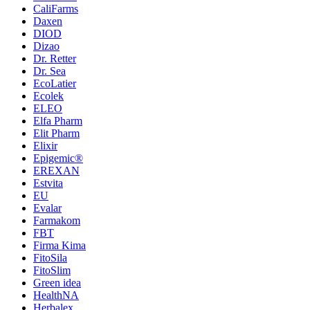
CaliFarms
Daxen
DIOD
Dizao
Dr. Retter
Dr. Sea
EcoLatier
Ecolek
ELEO
Elfa Pharm
Elit Pharm
Elixir
Epigemic®
EREXAN
Estvita
EU
Evalar
Farmakom
FBT
Firma Kima
FitoSila
FitoSlim
Green idea
HealthNA
Herbalex