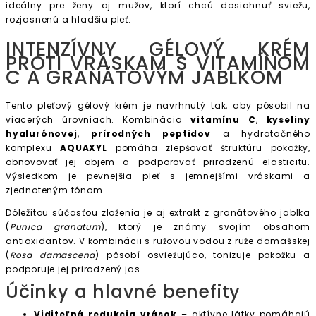
ideálny pre ženy aj mužov, ktorí chcú dosiahnuť sviežu,
rozjasnenú a hladšiu pleť.
INTENZÍVNY GÉLOVÝ KRÉM
PROTI VRÁSKAM S VITAMÍNOM
C A GRANÁTOVÝM JABLKOM
Tento pleťový gélový krém je navrhnutý tak, aby pôsobil na
viacerých úrovniach. Kombinácia
vitamínu C
,
kyseliny
hyalurónovej
,
prírodných peptidov
a hydratačného
komplexu
AQUAXYL
pomáha zlepšovať štruktúru pokožky,
obnovovať jej objem a podporovať prirodzenú elasticitu.
Výsledkom je pevnejšia pleť s jemnejšími vráskami a
zjednoteným tónom.
Dôležitou súčasťou zloženia je aj extrakt z granátového jablka
(
Punica granatum
), ktorý je známy svojím obsahom
antioxidantov. V kombinácii s ružovou vodou z ruže damašskej
(
Rosa damascena
) pôsobí osviežujúco, tonizuje pokožku a
podporuje jej prirodzený jas.
Účinky a hlavné benefity
Viditeľná redukcia vrások
– aktívne látky pomáhajú