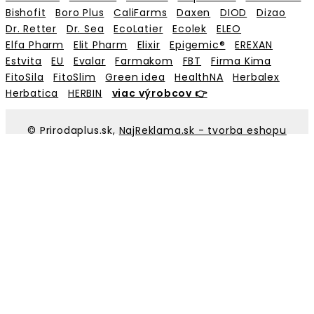
Bishofit
Boro Plus
CaliFarms
Daxen
DIOD
Dizao
Dr. Retter
Dr. Sea
EcoLatier
Ecolek
ELEO
Elfa Pharm
Elit Pharm
Elixir
Epigemic®
EREXAN
Estvita
EU
Evalar
Farmakom
FBT
Firma Kima
FitoSila
FitoSlim
Green idea
HealthNA
Herbalex
Herbatica
HERBIN
viac výrobcov 👉
© Prirodaplus.sk,
NajReklama.sk - tvorba eshopu