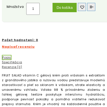
Množstvo
Do košíka
Počet hodnotení: 0
Napísať recenziu
Popis
Špecifikácia
Recenzie (0)
FRUIT SALAD vitamín C gélový krém proti vráskam s extraktom
z granátového jablka a ružovou vodou predstavuje modernú
starostlivosť o pleť so sklonom k vráskam, strate elasticity a
unavenému vzhľadu. Vďaka 98 % prírodnému zloženiu a
ľahkej gélovej textúre poskytuje intenzívnu hydratáciu,
podporuje pevnosť pokožky a pomáha viditeľne redukovať
prejavy starnutia. Krém je vhodný na každodenné použitie a