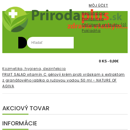
MÔJ ÚČET
Registrácia
Prihlásiť sa
Obľúbené produkty (0)
Pokladňa
0 KS - 0,00€
Kozmetika, hygiena, dezinfekcia
FRUIT SALAD vitamín C gélový krém proti vráskam s extraktom
z granátového jablka a ružovou vodou 50 ml - NATURE OF
AGIVA
AKCIOVÝ TOVAR
INFORMÁCIE