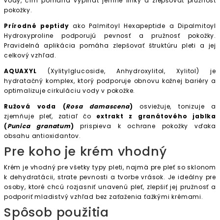
vody, čím pomáha vypĺňať jemné linky a zlepšovať pružnosť
pokožky.
Prírodné peptidy
ako Palmitoyl Hexapeptide a Dipalmitoyl
Hydroxyproline podporujú pevnosť a pružnosť pokožky.
Pravidelná aplikácia pomáha zlepšovať štruktúru pleti a jej
celkový vzhľad.
AQUAXYL
(Xylitylglucoside, Anhydroxylitol, Xylitol) je
hydratačný komplex, ktorý podporuje obnovu kožnej bariéry a
optimalizuje cirkuláciu vody v pokožke.
Ružová voda (
Rosa damascena
)
osviežuje, tonizuje a
zjemňuje pleť, zatiaľ čo
extrakt z granátového jablka
(
Punica granatum
)
prispieva k ochrane pokožky vďaka
obsahu antioxidantov.
Pre koho je krém vhodný
Krém je vhodný pre všetky typy pleti, najmä pre pleť so sklonom
k dehydratácii, strate pevnosti a tvorbe vrások. Je ideálny pre
osoby, ktoré chcú rozjasniť unavenú pleť, zlepšiť jej pružnosť a
podporiť mladistvý vzhľad bez zaťaženia ťažkými krémami.
Spôsob použitia