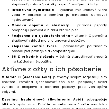
zlepšovať pružnosť pokožky a zjemňovať jemné linky.
Intenzívna hydratácia
– kyselina hyalurónová viaže
vodu v pokožke a pomáha ju dlhodobo udržiavať
hydratovanú.
Obnova objemu a elasticity
– prírodné peptidy
podporujú pevnosť a hladší vzhľad pleti.
Rozjasnenie a zjednotenie tónu
– vitamín C pomáha
zlepšovať vzhľad mdlej a unavenej pokožky.
Zlepšenie kontúr tváre
– pravidelným používaním
pôsobí pleť pevnejšie a kompaktnejšie.
98 % prírodné zloženie
– šetrná starostlivosť vhodná
na každodenné použitie.
Aktívne zložky a ich pôsobenie
Vitamín C (Ascorbic Acid)
je známy svojím rozjasňujúcim
efektom. Pomáha zjednocovať tón pleti, podporuje svieži
vzhľad a prispieva k ochrane pokožky pred vonkajšími
vplyvmi.
Kyselina hyalurónová (Hyaluronic Acid)
zabezpečuje
hĺbkovú hydratáciu. Dokáže na seba viazať veľké množstvo