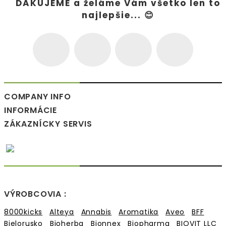
ĎAKUJEME a želáme Vám všetko len to
najlepšie... 😊
COMPANY INFO
INFORMÁCIE
ZÁKAZNÍCKY SERVIS
VÝROBCOVIA :
8000kicks
Alteya
Annabis
Aromatika
Aveo
BFF
Bielorusko
Bioherba
Bionnex
Biopharma
BIOVIT LLC