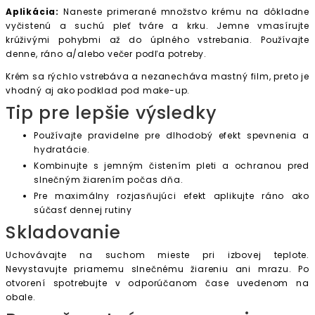
Aplikácia:
Naneste primerané množstvo krému na dôkladne
vyčistenú a suchú pleť tváre a krku. Jemne vmasírujte
krúživými pohybmi až do úplného vstrebania. Používajte
denne, ráno a/alebo večer podľa potreby.
Krém sa rýchlo vstrebáva a nezanecháva mastný film, preto je
vhodný aj ako podklad pod make-up.
Tip pre lepšie výsledky
Používajte pravidelne pre dlhodobý efekt spevnenia a
hydratácie.
Kombinujte s jemným čistením pleti a ochranou pred
slnečným žiarením počas dňa.
Pre maximálny rozjasňujúci efekt aplikujte ráno ako
súčasť dennej rutiny
Skladovanie
Uchovávajte na suchom mieste pri izbovej teplote.
Nevystavujte priamemu slnečnému žiareniu ani mrazu. Po
otvorení spotrebujte v odporúčanom čase uvedenom na
obale.