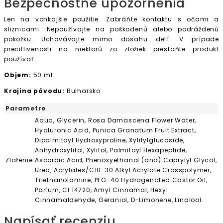
Bezpečnostné upozornenia
Len na vonkajšie použitie. Zabráňte kontaktu s očami a
sliznicami. Nepoužívajte na poškodenú alebo podráždenú
pokožku. Uchovávajte mimo dosahu detí. V prípade
precitlivenosti na niektorú zo zložiek prestaňte produkt
používať.
Objem:
50 ml
Krajina pôvodu:
Bulharsko
Parametre
Aqua, Glycerin, Rosa Damascena Flower Water,
Hyaluronic Acid, Punica Granatum Fruit Extract,
Dipalmitoyl Hydroxyproline, Xylitylglucoside,
Anhydroxylitol, Xylitol, Palmitoyl Hexapeptide,
Zloženie
Ascorbic Acid, Phenoxyethanol (and) Caprylyl Glycol,
Urea, Acrylates/C10-30 Alkyl Acrylate Crosspolymer,
Triethanolamine, PEG-40 Hydrogenated Castor Oil,
Parfum, CI 14720, Amyl Cinnamal, Hexyl
Cinnamaldehyde, Geraniol, D-Limonene, Linalool.
Napísať recenziu