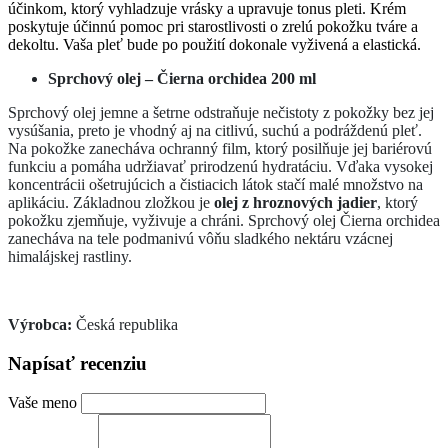
účinkom, ktorý vyhladzuje vrásky a upravuje tonus pleti. Krém
poskytuje účinnú pomoc pri starostlivosti o zrelú pokožku tváre a
dekoltu. Vaša pleť bude po použití dokonale vyživená a elastická.
Sprchový olej –
Čierna orchidea 200 ml
Sprchový olej jemne a šetrne odstraňuje nečistoty z pokožky bez jej
vysúšania, preto je vhodný aj na citlivú, suchú a podráždenú pleť.
Na pokožke zanecháva ochranný film, ktorý posilňuje jej bariérovú
funkciu a pomáha udržiavať prirodzenú hydratáciu. Vďaka vysokej
koncentrácii ošetrujúcich a čistiacich látok stačí malé množstvo na
aplikáciu. Základnou zložkou je
olej z hroznových jadier
, ktorý
pokožku zjemňuje, vyživuje a chráni. Sprchový olej Čierna orchidea
zanecháva na tele podmanivú vôňu sladkého nektáru vzácnej
himalájskej rastliny.
Výrobca:
Česká republika
Napísať recenziu
Vaše meno