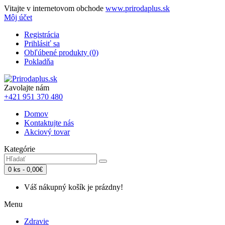
Vitajte v internetovom obchode
www.prirodaplus.sk
Môj účet
Registrácia
Prihlásiť sa
Obľúbené produkty (0)
Pokladňa
Zavolajte nám
+421 951 370 480
Domov
Kontaktujte nás
Akciový tovar
Kategórie
0 ks - 0,00€
Váš nákupný košík je prázdny!
Menu
Zdravie