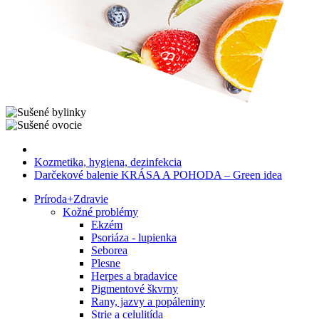
Kozmetika, hygiena, dezinfekcia
Darčekové balenie KRÁSA A POHODA – Green idea
Príroda
+
Zdravie
Kožné problémy
Ekzém
Psoriáza - lupienka
Seborea
Plesne
Herpes a bradavice
Pigmentové škvrny
Rany, jazvy a popáleniny
Strie a celulitída