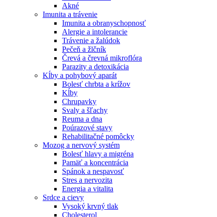
Akné
Imunita a trávenie
Imunita a obranyschopnosť
Alergie a intolerancie
Trávenie a žalúdok
Pečeň a žlčník
Črevá a črevná mikroflóra
Parazity a detoxikácia
Kĺby a pohybový aparát
Bolesť chrbta a krížov
Kĺby
Chrupavky
Svaly a šľachy
Reuma a dna
Poúrazové stavy
Rehabilitačné pomôcky
Mozog a nervový systém
Bolesť hlavy a migréna
Pamäť a koncentrácia
Spánok a nespavosť
Stres a nervozita
Energia a vitalita
Srdce a cievy
Vysoký krvný tlak
Cholesterol