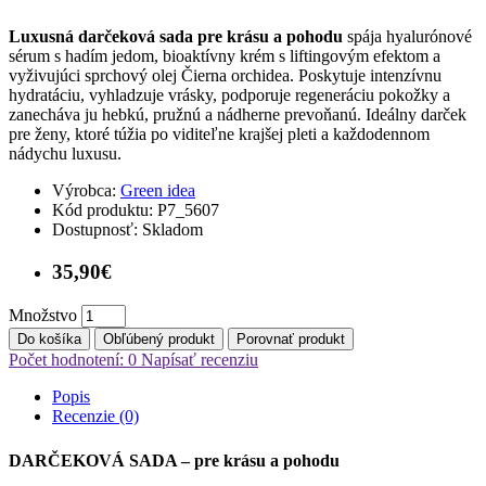
Luxusná darčeková sada pre krásu a pohodu
spája hyalurónové
sérum s hadím jedom, bioaktívny krém s liftingovým efektom a
vyživujúci sprchový olej Čierna orchidea. Poskytuje intenzívnu
hydratáciu, vyhladzuje vrásky, podporuje regeneráciu pokožky a
zanecháva ju hebkú, pružnú a nádherne prevoňanú. Ideálny darček
pre ženy, ktoré túžia po viditeľne krajšej pleti a každodennom
nádychu luxusu.
Výrobca:
Green idea
Kód produktu:
P7_5607
Dostupnosť:
Skladom
35,90€
Množstvo
Do košíka
Obľúbený produkt
Porovnať produkt
Počet hodnotení: 0
Napísať recenziu
Popis
Recenzie (0)
DARČEKOVÁ SADA – pre krásu a pohodu