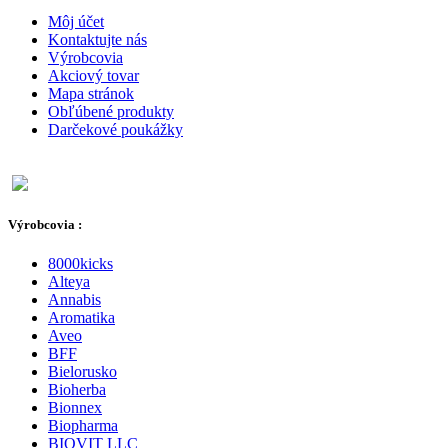
Môj účet
Kontaktujte nás
Výrobcovia
Akciový tovar
Mapa stránok
Obľúbené produkty
Darčekové poukážky
Výrobcovia :
8000kicks
Alteya
Annabis
Aromatika
Aveo
BFF
Bielorusko
Bioherba
Bionnex
Biopharma
BIOVIT LLC