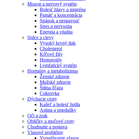
Mozog a nervový systém
Bolesť hlavy a migréna
Pamäť a koncentrácia
Spánok a nespavosť
Stres a nervozita
Energia a vitalita
Srdce a cievy
Vysoký krvný tlak
Cholesterol
Kŕčové žily
Hemoroidy
Lymfatický systém
Hormóny a metabolizmus
Ženské zdravie
Mužské zdravie
Štítna žľaza
Cukrovka
Dýchacie cesty
Kašeľ a bolesť hrdla
Astma a priedušky
Oči a zrak
Obličky a močové cesty
Chudnutie a postava
Vlasové problémy
Vypadávanie vlasov