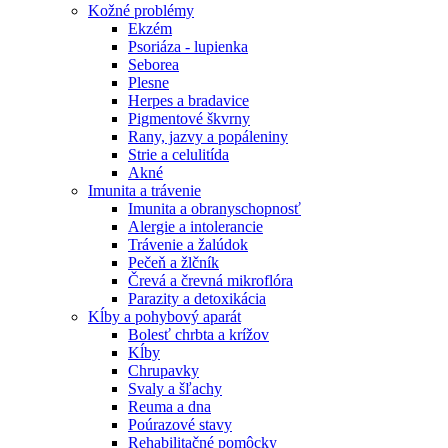
Kožné problémy
Ekzém
Psoriáza - lupienka
Seborea
Plesne
Herpes a bradavice
Pigmentové škvrny
Rany, jazvy a popáleniny
Strie a celulitída
Akné
Imunita a trávenie
Imunita a obranyschopnosť
Alergie a intolerancie
Trávenie a žalúdok
Pečeň a žlčník
Črevá a črevná mikroflóra
Parazity a detoxikácia
Kĺby a pohybový aparát
Bolesť chrbta a krížov
Kĺby
Chrupavky
Svaly a šľachy
Reuma a dna
Poúrazové stavy
Rehabilitačné pomôcky