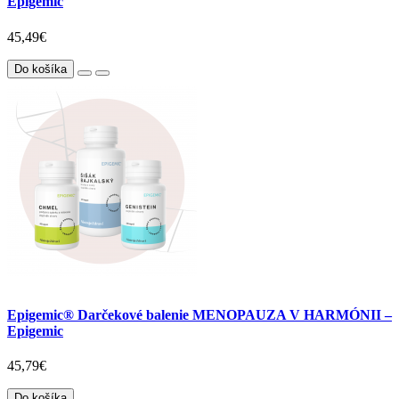
Epigemic
45,49€
Do košíka
Epigemic® Darčekové balenie MENOPAUZA V HARMÓNII –
Epigemic
45,79€
Do košíka