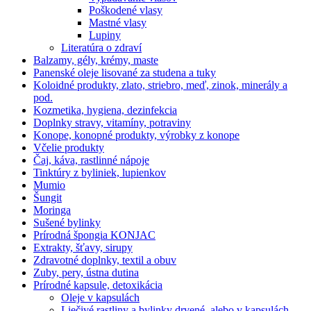
Poškodené vlasy
Mastné vlasy
Lupiny
Literatúra o zdraví
Balzamy, gély, krémy, maste
Panenské oleje lisované za studena a tuky
Koloidné produkty, zlato, striebro, meď, zinok, minerály a
pod.
Kozmetika, hygiena, dezinfekcia
Doplnky stravy, vitamíny, potraviny
Konope, konopné produkty, výrobky z konope
Včelie produkty
Čaj, káva, rastlinné nápoje
Tinktúry z byliniek, lupienkov
Mumio
Šungit
Moringa
Sušené bylinky
Prírodná špongia KONJAC
Extrakty, šťavy, sirupy
Zdravotné doplnky, textil a obuv
Zuby, pery, ústna dutina
Prírodné kapsule, detoxikácia
Oleje v kapsulách
Liečivé rastliny a bylinky drvené, alebo v kapsulách