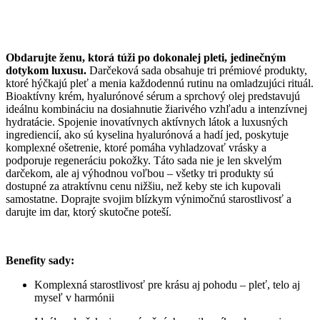
Obdarujte ženu, ktorá túži po dokonalej pleti, jedinečným
dotykom luxusu.
Darčeková sada obsahuje tri prémiové produkty,
ktoré hýčkajú pleť a menia každodennú rutinu na omladzujúci rituál.
Bioaktívny krém, hyalurónové sérum a sprchový olej predstavujú
ideálnu kombináciu na dosiahnutie žiarivého vzhľadu a intenzívnej
hydratácie. Spojenie inovatívnych aktívnych látok a luxusných
ingrediencií, ako sú kyselina hyalurónová a hadí jed, poskytuje
komplexné ošetrenie, ktoré pomáha vyhladzovať vrásky a
podporuje regeneráciu pokožky. Táto sada nie je len skvelým
darčekom, ale aj výhodnou voľbou – všetky tri produkty sú
dostupné za atraktívnu cenu nižšiu, než keby ste ich kupovali
samostatne. Doprajte svojim blízkym výnimočnú starostlivosť a
darujte im dar, ktorý skutočne poteší.
Benefity sady:
Komplexná starostlivosť pre krásu aj pohodu – pleť, telo aj
myseľ v harmónii