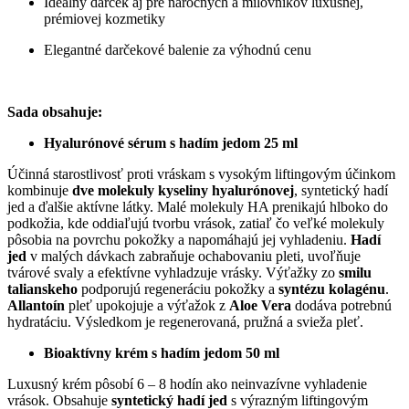
Ideálny darček aj pre náročných a milovníkov luxusnej,
prémiovej kozmetiky
Elegantné darčekové balenie za výhodnú cenu
Sada obsahuje:
Hyalurónové sérum s hadím jedom 25 ml
Účinná starostlivosť proti vráskam s vysokým liftingovým účinkom
kombinuje
dve molekuly kyseliny hyalurónovej
, syntetický hadí
jed a ďalšie aktívne látky. Malé molekuly HA prenikajú hlboko do
podkožia, kde oddiaľujú tvorbu vrások, zatiaľ čo veľké molekuly
pôsobia na povrchu pokožky a napomáhajú jej vyhladeniu.
Hadí
jed
v malých dávkach zabraňuje ochabovaniu pleti, uvoľňuje
tvárové svaly a efektívne vyhladzuje vrásky. Výťažky zo
smilu
talianskeho
podporujú regeneráciu pokožky a
syntézu kolagénu
.
Allantoín
pleť upokojuje a výťažok z
Aloe Vera
dodáva potrebnú
hydratáciu. Výsledkom je regenerovaná, pružná a svieža pleť.
Bioaktívny krém s hadím jedom 50 ml
Luxusný krém pôsobí 6 – 8 hodín ako neinvazívne vyhladenie
vrások. Obsahuje
syntetický hadí jed
s výrazným liftingovým