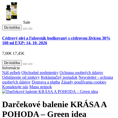
Sale
Do košíka
Cédrový olej a ľubovník bodkovaný s cédrovou živicou 30%
100 ml EXP: 14. 10. 2026
7,00€
17,45€
Do košíka
Informácie
Náš príbeh
Obchodné podmienky
Ochrana osobných údajov
Odstúpenie od zmluvy
Reklamačný poriadok
Newsletter - ochrana
osobných údajov
Doprava a platba
Zásady používania cookies
Kontaktujte nás
Mapa stránok
Darčekové balenie KRÁSA A
POHODA – Green idea