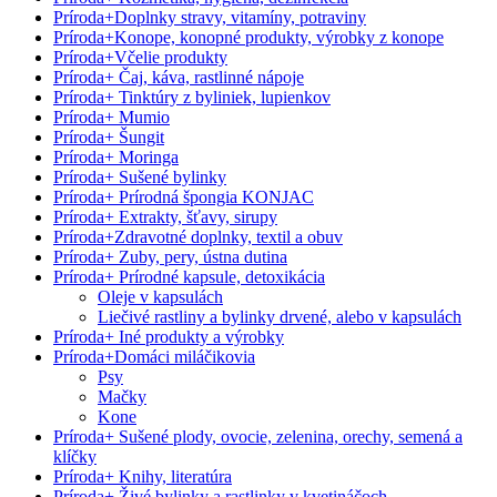
Príroda
+
Doplnky stravy, vitamíny, potraviny
Príroda
+
Konope, konopné produkty, výrobky z konope
Príroda
+
Včelie produkty
Príroda
+
Čaj, káva, rastlinné nápoje
Príroda
+
Tinktúry z byliniek, lupienkov
Príroda
+
Mumio
Príroda
+
Šungit
Príroda
+
Moringa
Príroda
+
Sušené bylinky
Príroda
+
Prírodná špongia KONJAC
Príroda
+
Extrakty, šťavy, sirupy
Príroda
+
Zdravotné doplnky, textil a obuv
Príroda
+
Zuby, pery, ústna dutina
Príroda
+
Prírodné kapsule, detoxikácia
Oleje v kapsulách
Liečivé rastliny a bylinky drvené, alebo v kapsulách
Príroda
+
Iné produkty a výrobky
Príroda
+
Domáci miláčikovia
Psy
Mačky
Kone
Príroda
+
Sušené plody, ovocie, zelenina, orechy, semená a
klíčky
Príroda
+
Knihy, literatúra
Príroda
+
Živé bylinky a rastlinky v kvetináčoch