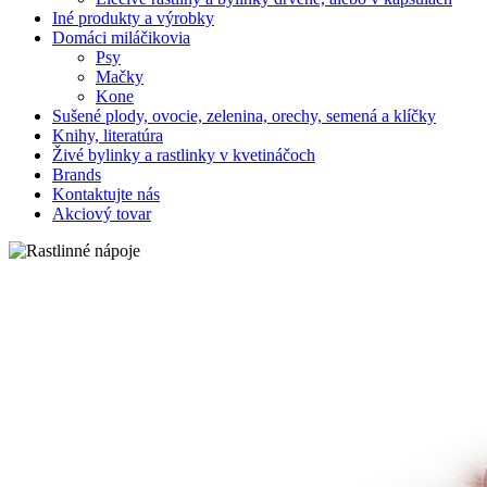
Iné produkty a výrobky
Domáci miláčikovia
Psy
Mačky
Kone
Sušené plody, ovocie, zelenina, orechy, semená a klíčky
Knihy, literatúra
Živé bylinky a rastlinky v kvetináčoch
Brands
Kontaktujte nás
Akciový tovar