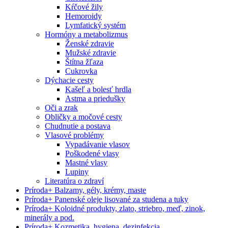
Kŕčové žily
Hemoroidy
Lymfatický systém
Hormóny a metabolizmus
Ženské zdravie
Mužské zdravie
Štítna žľaza
Cukrovka
Dýchacie cesty
Kašeľ a bolesť hrdla
Astma a priedušky
Oči a zrak
Obličky a močové cesty
Chudnutie a postava
Vlasové problémy
Vypadávanie vlasov
Poškodené vlasy
Mastné vlasy
Lupiny
Literatúra o zdraví
Príroda
+
Balzamy, gély, krémy, maste
Príroda
+
Panenské oleje lisované za studena a tuky
Príroda
+
Koloidné produkty, zlato, striebro, meď, zinok,
minerály a pod.
Príroda
+
Kozmetika, hygiena, dezinfekcia