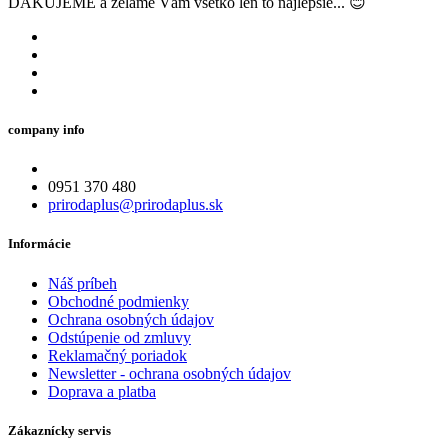
ĎAKUJEME a želáme Vám všetko len to najlepšie... 😊
company info
0951 370 480
prirodaplus@prirodaplus.sk
Informácie
Náš príbeh
Obchodné podmienky
Ochrana osobných údajov
Odstúpenie od zmluvy
Reklamačný poriadok
Newsletter - ochrana osobných údajov
Doprava a platba
Zákaznícky servis