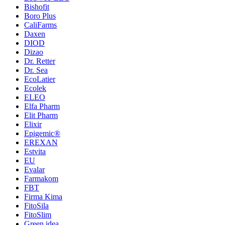
Bishofit
Boro Plus
CaliFarms
Daxen
DIOD
Dizao
Dr. Retter
Dr. Sea
EcoLatier
Ecolek
ELEO
Elfa Pharm
Elit Pharm
Elixir
Epigemic®
EREXAN
Estvita
EU
Evalar
Farmakom
FBT
Firma Kima
FitoSila
FitoSlim
Green idea