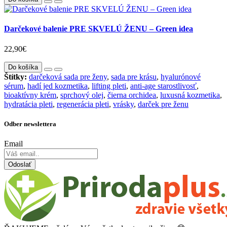
Darčekové balenie PRE SKVELÚ ŽENU – Green idea
22,90€
Do košíka
Štítky:
darčeková sada pre ženy
,
sada pre krásu
,
hyalurónové
sérum
,
hadí jed kozmetika
,
lifting pleti
,
anti-age starostlivosť
,
bioaktívny krém
,
sprchový olej
,
čierna orchidea
,
luxusná kozmetika
,
hydratácia pleti
,
regenerácia pleti
,
vrásky
,
darček pre ženu
Odber newslettera
Email
Odoslať