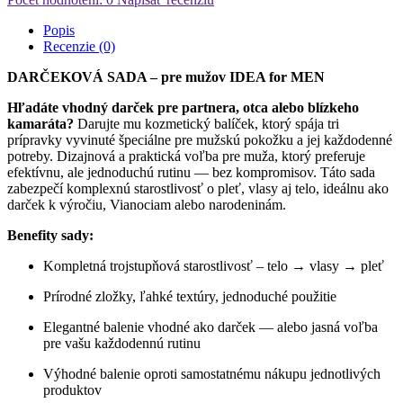
Popis
Recenzie (0)
DARČEKOVÁ SADA – pre mužov IDEA for MEN
Hľadáte vhodný darček pre partnera, otca alebo blízkeho
kamaráta?
Darujte mu kozmetický balíček, ktorý spája tri
prípravky vyvinuté špeciálne pre mužskú pokožku a jej každodenné
potreby. Dizajnová a praktická voľba pre muža, ktorý preferuje
efektívnu, ale jednoduchú rutinu — bez kompromisov. Táto sada
zabezpečí komplexnú starostlivosť o pleť, vlasy aj telo, ideálnu ako
darček k výročiu, Vianociam alebo narodeninám.
Benefity sady:
Kompletná trojstupňová starostlivosť – telo → vlasy → pleť
Prírodné zložky, ľahké textúry, jednoduché použitie
Elegantné balenie vhodné ako darček — alebo jasná voľba
pre vašu každodennú rutinu
Výhodné balenie oproti samostatnému nákupu jednotlivých
produktov