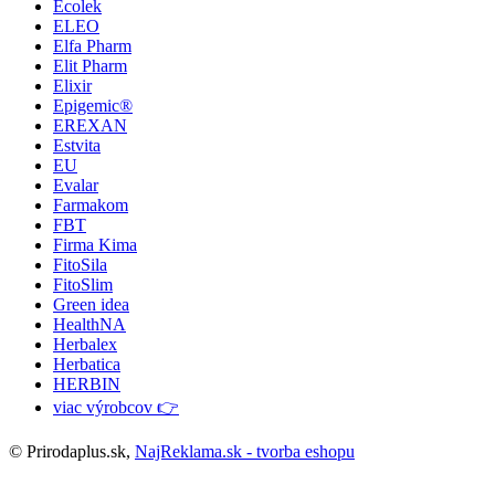
Ecolek
ELEO
Elfa Pharm
Elit Pharm
Elixir
Epigemic®
EREXAN
Estvita
EU
Evalar
Farmakom
FBT
Firma Kima
FitoSila
FitoSlim
Green idea
HealthNA
Herbalex
Herbatica
HERBIN
viac výrobcov 👉
© Prirodaplus.sk,
NajReklama.sk - tvorba eshopu