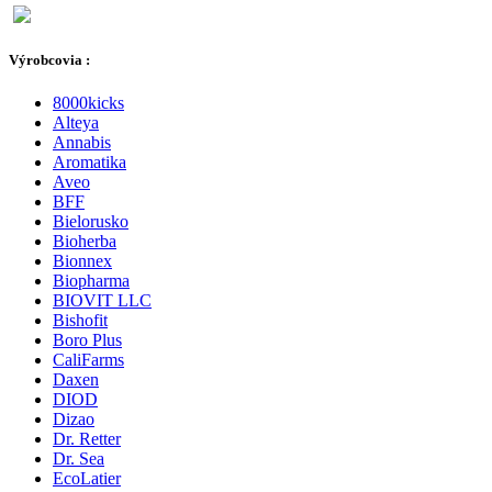
Výrobcovia :
8000kicks
Alteya
Annabis
Aromatika
Aveo
BFF
Bielorusko
Bioherba
Bionnex
Biopharma
BIOVIT LLC
Bishofit
Boro Plus
CaliFarms
Daxen
DIOD
Dizao
Dr. Retter
Dr. Sea
EcoLatier