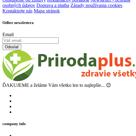
osobných údajov
Doprava a platba
Zásady používania cookies
Kontaktujte nás
Mapa stránok
Odber newslettera
Email
Odoslať
ĎAKUJEME a želáme Vám všetko len to najlepšie... 😊
company info