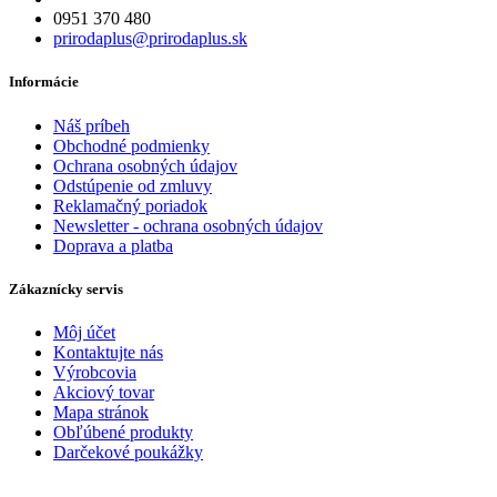
0951 370 480
prirodaplus@prirodaplus.sk
Informácie
Náš príbeh
Obchodné podmienky
Ochrana osobných údajov
Odstúpenie od zmluvy
Reklamačný poriadok
Newsletter - ochrana osobných údajov
Doprava a platba
Zákaznícky servis
Môj účet
Kontaktujte nás
Výrobcovia
Akciový tovar
Mapa stránok
Obľúbené produkty
Darčekové poukážky