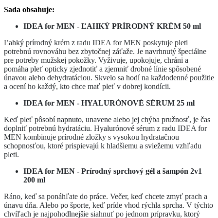
Sada obsahuje:
IDEA for MEN -
ĽAHKÝ PRÍRODNÝ KRÉM 50 ml
Ľahký prírodný krém z radu IDEA for MEN poskytuje pleti
potrebnú rovnováhu bez zbytočnej záťaže. Je navrhnutý špeciálne
pre potreby mužskej pokožky. Vyživuje, upokojuje, chráni a
pomáha pleť opticky zjednotiť a zjemniť drobné línie spôsobené
únavou alebo dehydratáciou. Skvelo sa hodí na každodenné použitie
a ocení ho každý, kto chce mať pleť v dobrej kondícii.
IDEA for MEN - HYALURÓNOVÉ SÉRUM 25 ml
Keď pleť pôsobí napnuto, unavene alebo jej chýba pružnosť, je čas
doplniť potrebnú hydratáciu. Hyalurónové sérum z radu IDEA for
MEN kombinuje prírodné zložky s vysokou hydratačnou
schopnosťou, ktoré prispievajú k hladšiemu a sviežemu vzhľadu
pleti.
IDEA for MEN - Prírodný sprchový gél a šampón 2v1
200 ml
Ráno, keď sa ponáhľate do práce. Večer, keď chcete zmyť prach a
únavu dňa. Alebo po športe, keď príde vhod rýchla sprcha. V týchto
chvíľach je najpohodlnejšie siahnuť po jednom prípravku, ktorý