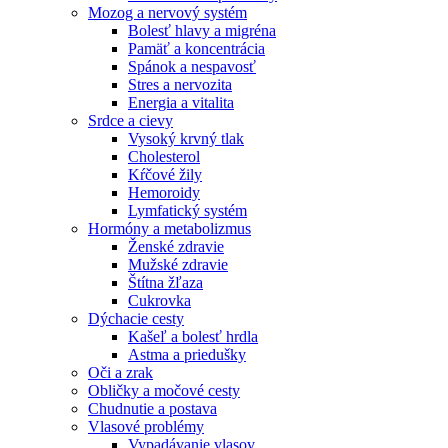
Mozog a nervový systém
Bolesť hlavy a migréna
Pamäť a koncentrácia
Spánok a nespavosť
Stres a nervozita
Energia a vitalita
Srdce a cievy
Vysoký krvný tlak
Cholesterol
Kŕčové žily
Hemoroidy
Lymfatický systém
Hormóny a metabolizmus
Ženské zdravie
Mužské zdravie
Štítna žľaza
Cukrovka
Dýchacie cesty
Kašeľ a bolesť hrdla
Astma a priedušky
Oči a zrak
Obličky a močové cesty
Chudnutie a postava
Vlasové problémy
Vypadávanie vlasov