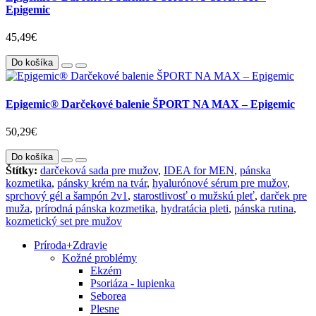
Epigemic
45,49€
Do košíka
Epigemic® Darčekové balenie ŠPORT NA MAX – Epigemic
50,29€
Do košíka
Štítky:
darčeková sada pre mužov
,
IDEA for MEN
,
pánska
kozmetika
,
pánsky krém na tvár
,
hyalurónové sérum pre mužov
,
sprchový gél a šampón 2v1
,
starostlivosť o mužskú pleť
,
darček pre
muža
,
prírodná pánska kozmetika
,
hydratácia pleti
,
pánska rutina
,
kozmetický set pre mužov
Príroda
+
Zdravie
Kožné problémy
Ekzém
Psoriáza - lupienka
Seborea
Plesne