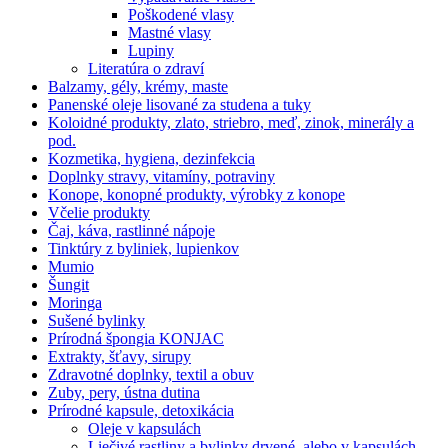
Poškodené vlasy
Mastné vlasy
Lupiny
Literatúra o zdraví
Balzamy, gély, krémy, maste
Panenské oleje lisované za studena a tuky
Koloidné produkty, zlato, striebro, meď, zinok, minerály a
pod.
Kozmetika, hygiena, dezinfekcia
Doplnky stravy, vitamíny, potraviny
Konope, konopné produkty, výrobky z konope
Včelie produkty
Čaj, káva, rastlinné nápoje
Tinktúry z byliniek, lupienkov
Mumio
Šungit
Moringa
Sušené bylinky
Prírodná špongia KONJAC
Extrakty, šťavy, sirupy
Zdravotné doplnky, textil a obuv
Zuby, pery, ústna dutina
Prírodné kapsule, detoxikácia
Oleje v kapsulách
Liečivé rastliny a bylinky drvené, alebo v kapsulách