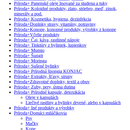
Príroda
+
Panenské oleje lisované za studena a tuky
Príroda
+
Koloidné produkty, zlato, striebro, meď, zinok,
minerály a pod.
Príroda
+
Kozmetika, hygiena, dezinfekcia
Príroda
+
Doplnky stravy, vitamíny, potraviny
Príroda
+
Konope, konopné produkty, výrobky z konope
Príroda
+
Včelie produkty
Príroda
+
Čaj, káva, rastlinné nápoje
Príroda
+
Tinktúry z byliniek, lupienkov
Príroda
+
Mumio
Príroda
+
Šungit
Príroda
+
Moringa
Príroda
+
Sušené bylinky
Príroda
+
Prírodná špongia KONJAC
Príroda
+
Extrakty, šťavy, sirupy
Príroda
+
Zdravotné doplnky, textil a obuv
Príroda
+
Zuby, pery, ústna dutina
Príroda
+
Prírodné kapsule, detoxikácia
Oleje v kapsulách
Liečivé rastliny a bylinky drvené, alebo v kapsulách
Príroda
+
Iné produkty a výrobky
Príroda
+
Domáci miláčikovia
Psy
Mačky
Kone