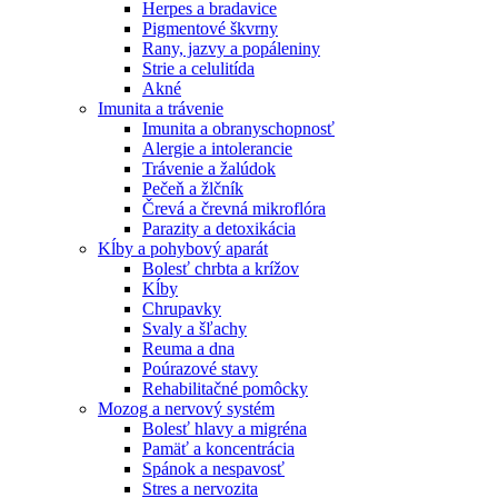
Herpes a bradavice
Pigmentové škvrny
Rany, jazvy a popáleniny
Strie a celulitída
Akné
Imunita a trávenie
Imunita a obranyschopnosť
Alergie a intolerancie
Trávenie a žalúdok
Pečeň a žlčník
Črevá a črevná mikroflóra
Parazity a detoxikácia
Kĺby a pohybový aparát
Bolesť chrbta a krížov
Kĺby
Chrupavky
Svaly a šľachy
Reuma a dna
Poúrazové stavy
Rehabilitačné pomôcky
Mozog a nervový systém
Bolesť hlavy a migréna
Pamäť a koncentrácia
Spánok a nespavosť
Stres a nervozita