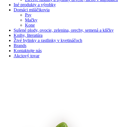
Iné produkty a výrobky
Domáci miláčikovia
Psy
Mačky
Kone
Sušené plody, ovocie, zelenina, orechy, semená a klíčky
Knihy, literatúra
Živé bylinky a rastlinky v kvetináčoch
Brands
Kontaktujte nás
Akciový tovar