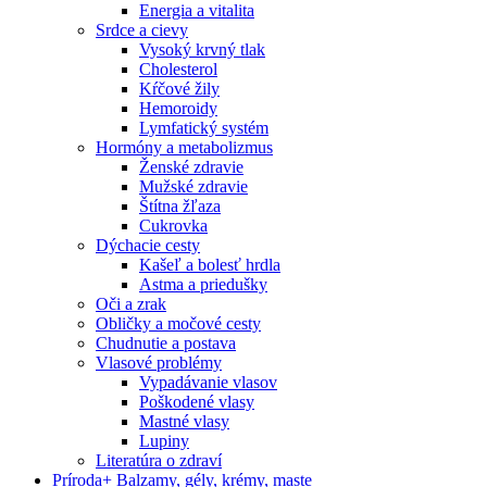
Energia a vitalita
Srdce a cievy
Vysoký krvný tlak
Cholesterol
Kŕčové žily
Hemoroidy
Lymfatický systém
Hormóny a metabolizmus
Ženské zdravie
Mužské zdravie
Štítna žľaza
Cukrovka
Dýchacie cesty
Kašeľ a bolesť hrdla
Astma a priedušky
Oči a zrak
Obličky a močové cesty
Chudnutie a postava
Vlasové problémy
Vypadávanie vlasov
Poškodené vlasy
Mastné vlasy
Lupiny
Literatúra o zdraví
Príroda
+
Balzamy, gély, krémy, maste