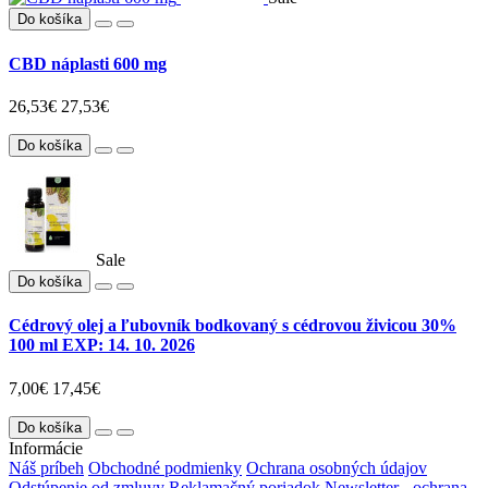
Do košíka
CBD náplasti 600 mg
26,53€
27,53€
Do košíka
Sale
Do košíka
Cédrový olej a ľubovník bodkovaný s cédrovou živicou 30%
100 ml EXP: 14. 10. 2026
7,00€
17,45€
Do košíka
Informácie
Náš príbeh
Obchodné podmienky
Ochrana osobných údajov
Odstúpenie od zmluvy
Reklamačný poriadok
Newsletter - ochrana