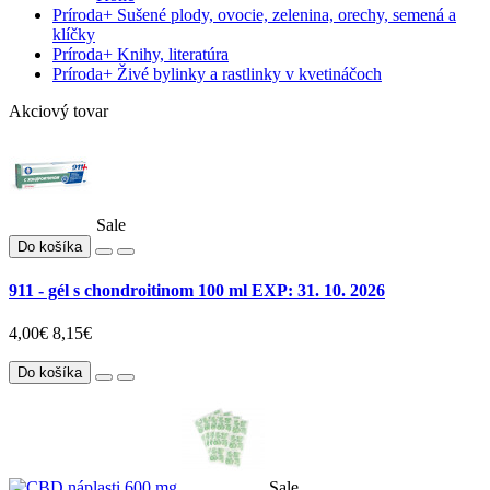
Príroda
+
Sušené plody, ovocie, zelenina, orechy, semená a
klíčky
Príroda
+
Knihy, literatúra
Príroda
+
Živé bylinky a rastlinky v kvetináčoch
Akciový tovar
Sale
Do košíka
911 - gél s chondroitinom 100 ml EXP: 31. 10. 2026
4,00€
8,15€
Do košíka
Sale