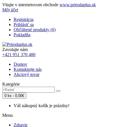
Vitajte v internetovom obchode
www.prirodaplus.sk
Môj účet
Registrácia
Prihlásiť sa
Obľúbené produkty (0)
Pokladňa
Zavolajte nám
+421 951 370 480
Domov
Kontaktujte nás
Akciový tovar
Kategórie
0 ks - 0,00€
Váš nákupný košík je prázdny!
Menu
Zdravie