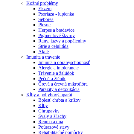
Kožné problémy
Ekzém
Psoriáza - lupienka
Seborea
Plesne
Herpes a bradavice
Pigmentové škvrny
Rany, jazvy a popáleniny
Strie a celulitída
Akné
Imunita a trávenie
Imunita a obranyschopnosť
Alergie a intolerancie
Trávenie a žalúdok
Pečeň a žlčník
Črevá a črevná mikroflóra
Parazity a detoxikácia
Kĺby a pohybový aparát
Bolesť chrbta a krížov
Kĺby
Chrupavky
Svaly a šľachy
Reuma a dna
Poúrazové stavy
Rehabilitačné pomôcky