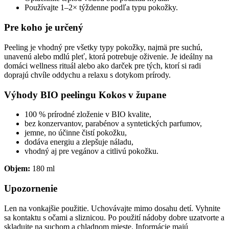
Používajte 1–2× týždenne podľa typu pokožky.
Pre koho je určený
Peeling je vhodný pre všetky typy pokožky, najmä pre suchú,
unavenú alebo mdlú pleť, ktorá potrebuje oživenie. Je ideálny na
domáci wellness rituál alebo ako darček pre tých, ktorí si radi
doprajú chvíle oddychu a relaxu s dotykom prírody.
Výhody BIO peelingu Kokos v župane
100 % prírodné zloženie v BIO kvalite,
bez konzervantov, parabénov a syntetických parfumov,
jemne, no účinne čistí pokožku,
dodáva energiu a zlepšuje náladu,
vhodný aj pre vegánov a citlivú pokožku.
Objem:
180 ml
Upozornenie
Len na vonkajšie použitie. Uchovávajte mimo dosahu detí. Vyhnite
sa kontaktu s očami a sliznicou. Po použití nádoby dobre uzatvorte a
skladujte na suchom a chladnom mieste. Informácie majú