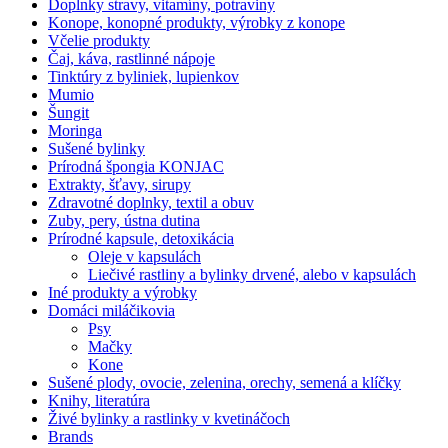
Doplnky stravy, vitamíny, potraviny
Konope, konopné produkty, výrobky z konope
Včelie produkty
Čaj, káva, rastlinné nápoje
Tinktúry z byliniek, lupienkov
Mumio
Šungit
Moringa
Sušené bylinky
Prírodná špongia KONJAC
Extrakty, šťavy, sirupy
Zdravotné doplnky, textil a obuv
Zuby, pery, ústna dutina
Prírodné kapsule, detoxikácia
Oleje v kapsulách
Liečivé rastliny a bylinky drvené, alebo v kapsulách
Iné produkty a výrobky
Domáci miláčikovia
Psy
Mačky
Kone
Sušené plody, ovocie, zelenina, orechy, semená a klíčky
Knihy, literatúra
Živé bylinky a rastlinky v kvetináčoch
Brands