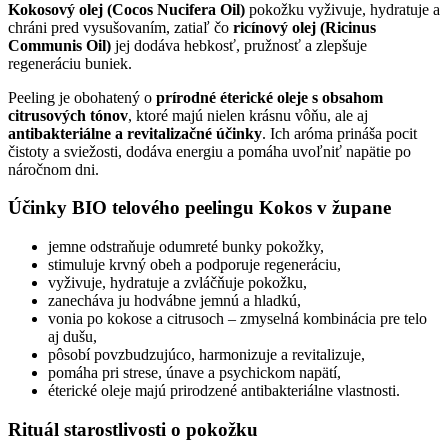
Kokosový olej (Cocos Nucifera Oil)
pokožku vyživuje, hydratuje a
chráni pred vysušovaním, zatiaľ čo
ricínový olej (Ricinus
Communis Oil)
jej dodáva hebkosť, pružnosť a zlepšuje
regeneráciu buniek.
Peeling je obohatený o
prírodné éterické oleje s obsahom
citrusových tónov
, ktoré majú nielen krásnu vôňu, ale aj
antibakteriálne a revitalizačné účinky
. Ich aróma prináša pocit
čistoty a sviežosti, dodáva energiu a pomáha uvoľniť napätie po
náročnom dni.
Účinky BIO telového peelingu Kokos v župane
jemne odstraňuje odumreté bunky pokožky,
stimuluje krvný obeh a podporuje regeneráciu,
vyživuje, hydratuje a zvláčňuje pokožku,
zanecháva ju hodvábne jemnú a hladkú,
vonia po kokose a citrusoch – zmyselná kombinácia pre telo
aj dušu,
pôsobí povzbudzujúco, harmonizuje a revitalizuje,
pomáha pri strese, únave a psychickom napätí,
éterické oleje majú prirodzené antibakteriálne vlastnosti.
Rituál starostlivosti o pokožku