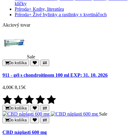
klíčky
Príroda
+
Knihy, literatúra
Príroda
+
Živé bylinky a rastlinky v kvetináčoch
Akciový tovar
Sale
Do košíka
911 - gél s chondroitinom 100 ml EXP: 31. 10. 2026
4,00€
8,15€
Do košíka
Sale
Do košíka
CBD náplasti 600 mg