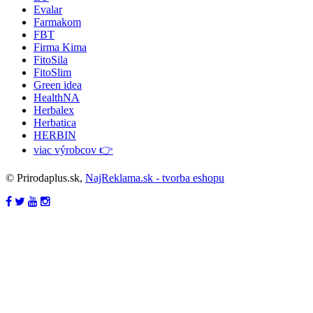
Evalar
Farmakom
FBT
Firma Kima
FitoSila
FitoSlim
Green idea
HealthNA
Herbalex
Herbatica
HERBIN
viac výrobcov 👉
© Prirodaplus.sk,
NajReklama.sk - tvorba eshopu