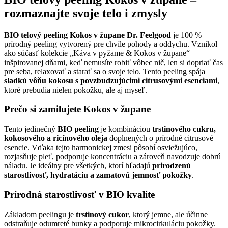
rozmaznajte svoje telo i zmysly
BIO telový peeling Kokos v župane Dr. Feelgood
je 100 %
prírodný peeling vytvorený pre chvíle pohody a oddychu. Vznikol
ako súčasť kolekcie „Káva v pyžame & Kokos v župane“ –
inšpirovanej dňami, keď nemusíte robiť vôbec nič, len si dopriať čas
pre seba, relaxovať a starať sa o svoje telo. Tento peeling spája
sladkú vôňu kokosu s povzbudzujúcimi citrusovými esenciami
,
ktoré prebudia nielen pokožku, ale aj myseľ.
Prečo si zamilujete Kokos v župane
Tento jedinečný
BIO peeling
je kombináciou
trstinového cukru,
kokosového a ricínového oleja
doplnených o prírodné citrusové
esencie. Vďaka tejto harmonickej zmesi pôsobí osviežujúco,
rozjasňuje pleť, podporuje koncentráciu a zároveň navodzuje dobrú
náladu. Je ideálny pre všetkých, ktorí hľadajú
prirodzenú
starostlivosť, hydratáciu a zamatovú jemnosť pokožky
.
Prírodná starostlivosť v BIO kvalite
Základom peelingu je
trstinový cukor
, ktorý jemne, ale účinne
odstraňuje odumreté bunky a podporuje mikrocirkuláciu pokožky.