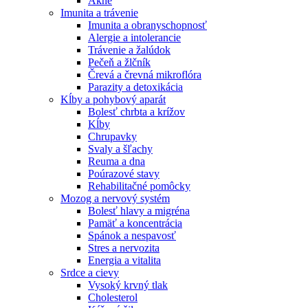
Akné
Imunita a trávenie
Imunita a obranyschopnosť
Alergie a intolerancie
Trávenie a žalúdok
Pečeň a žlčník
Črevá a črevná mikroflóra
Parazity a detoxikácia
Kĺby a pohybový aparát
Bolesť chrbta a krížov
Kĺby
Chrupavky
Svaly a šľachy
Reuma a dna
Poúrazové stavy
Rehabilitačné pomôcky
Mozog a nervový systém
Bolesť hlavy a migréna
Pamäť a koncentrácia
Spánok a nespavosť
Stres a nervozita
Energia a vitalita
Srdce a cievy
Vysoký krvný tlak
Cholesterol