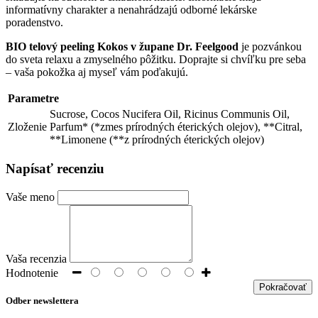
informatívny charakter a nenahrádzajú odborné lekárske
poradenstvo.
BIO telový peeling Kokos v župane Dr. Feelgood
je pozvánkou
do sveta relaxu a zmyselného pôžitku. Doprajte si chvíľku pre seba
– vaša pokožka aj myseľ vám poďakujú.
Parametre
Sucrose, Cocos Nucifera Oil, Ricinus Communis Oil,
Zloženie
Parfum* (*zmes prírodných éterických olejov), **Citral,
**Limonene (**z prírodných éterických olejov)
Napísať recenziu
Vaše meno
Vaša recenzia
Hodnotenie
Pokračovať
Odber newslettera