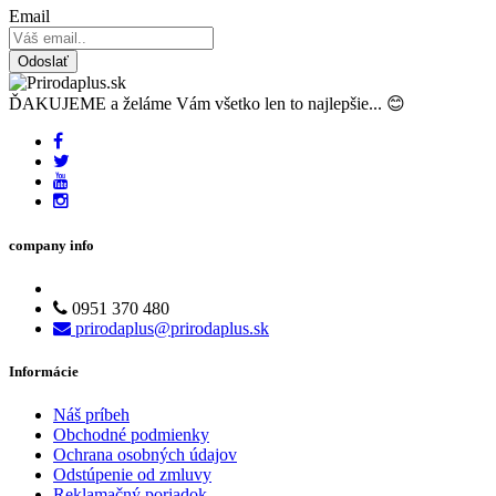
Email
Odoslať
ĎAKUJEME a želáme Vám všetko len to najlepšie... 😊
company info
0951 370 480
prirodaplus@prirodaplus.sk
Informácie
Náš príbeh
Obchodné podmienky
Ochrana osobných údajov
Odstúpenie od zmluvy
Reklamačný poriadok