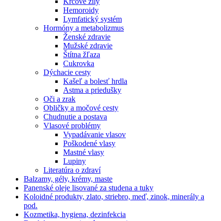
Kŕčové žily
Hemoroidy
Lymfatický systém
Hormóny a metabolizmus
Ženské zdravie
Mužské zdravie
Štítna žľaza
Cukrovka
Dýchacie cesty
Kašeľ a bolesť hrdla
Astma a priedušky
Oči a zrak
Obličky a močové cesty
Chudnutie a postava
Vlasové problémy
Vypadávanie vlasov
Poškodené vlasy
Mastné vlasy
Lupiny
Literatúra o zdraví
Balzamy, gély, krémy, maste
Panenské oleje lisované za studena a tuky
Koloidné produkty, zlato, striebro, meď, zinok, minerály a
pod.
Kozmetika, hygiena, dezinfekcia