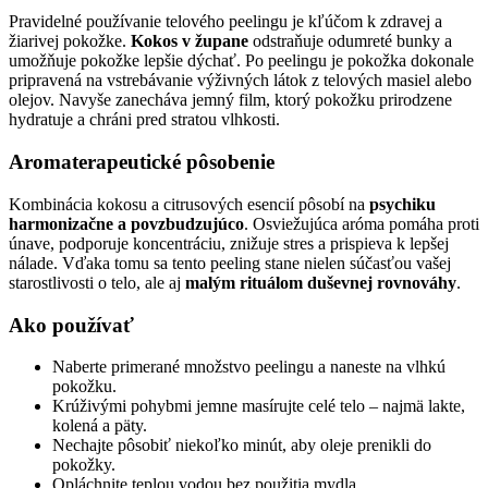
Pravidelné používanie telového peelingu je kľúčom k zdravej a
žiarivej pokožke.
Kokos v župane
odstraňuje odumreté bunky a
umožňuje pokožke lepšie dýchať. Po peelingu je pokožka dokonale
pripravená na vstrebávanie výživných látok z telových masiel alebo
olejov. Navyše zanecháva jemný film, ktorý pokožku prirodzene
hydratuje a chráni pred stratou vlhkosti.
Aromaterapeutické pôsobenie
Kombinácia kokosu a citrusových esencií pôsobí na
psychiku
harmonizačne a povzbudzujúco
. Osviežujúca aróma pomáha proti
únave, podporuje koncentráciu, znižuje stres a prispieva k lepšej
nálade. Vďaka tomu sa tento peeling stane nielen súčasťou vašej
starostlivosti o telo, ale aj
malým rituálom duševnej rovnováhy
.
Ako používať
Naberte primerané množstvo peelingu a naneste na vlhkú
pokožku.
Krúživými pohybmi jemne masírujte celé telo – najmä lakte,
kolená a päty.
Nechajte pôsobiť niekoľko minút, aby oleje prenikli do
pokožky.
Opláchnite teplou vodou bez použitia mydla.