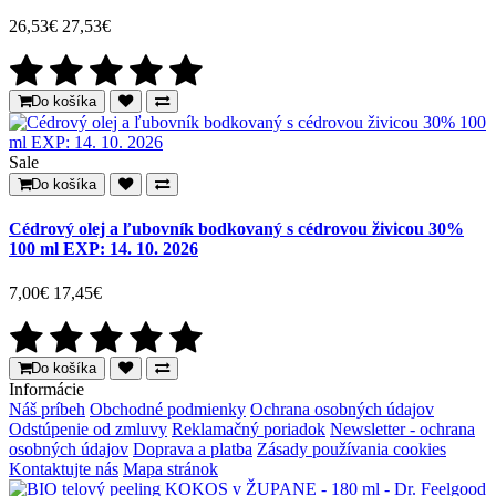
26,53€
27,53€
Do košíka
Sale
Do košíka
Cédrový olej a ľubovník bodkovaný s cédrovou živicou 30%
100 ml EXP: 14. 10. 2026
7,00€
17,45€
Do košíka
Informácie
Náš príbeh
Obchodné podmienky
Ochrana osobných údajov
Odstúpenie od zmluvy
Reklamačný poriadok
Newsletter - ochrana
osobných údajov
Doprava a platba
Zásady používania cookies
Kontaktujte nás
Mapa stránok