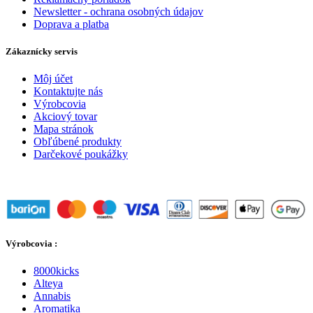
Newsletter - ochrana osobných údajov
Doprava a platba
Zákaznícky servis
Môj účet
Kontaktujte nás
Výrobcovia
Akciový tovar
Mapa stránok
Obľúbené produkty
Darčekové poukážky
Výrobcovia :
8000kicks
Alteya
Annabis
Aromatika