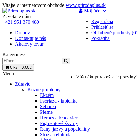
Vitajte v internetovom obchode
www.prirodaplus.sk
Môj účet
Zavolajte nám
Registrácia
+421 951 370 480
Prihlásiť sa
Domov
Obľúbené produkty (0)
Kontaktujte nás
Pokladňa
Akciový tovar
Kategórie
0 ks - 0,00€
Menu
Váš nákupný košík je prázdny!
Zdravie
Kožné problémy
Ekzém
Psoriáza - lupienka
Seborea
Plesne
Herpes a bradavice
Pigmentové škvrny
Rany, jazvy a popáleniny
Strie a celulitída