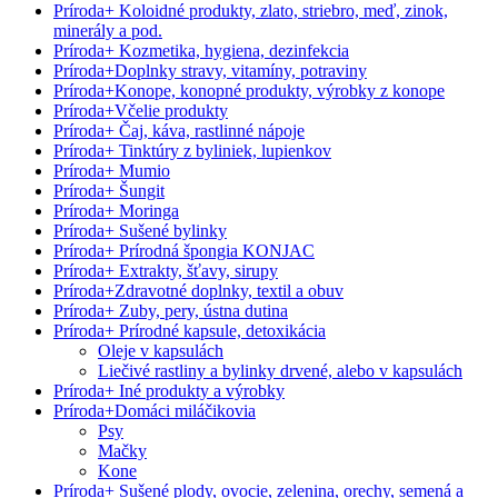
Príroda
+
Koloidné produkty, zlato, striebro, meď, zinok,
minerály a pod.
Príroda
+
Kozmetika, hygiena, dezinfekcia
Príroda
+
Doplnky stravy, vitamíny, potraviny
Príroda
+
Konope, konopné produkty, výrobky z konope
Príroda
+
Včelie produkty
Príroda
+
Čaj, káva, rastlinné nápoje
Príroda
+
Tinktúry z byliniek, lupienkov
Príroda
+
Mumio
Príroda
+
Šungit
Príroda
+
Moringa
Príroda
+
Sušené bylinky
Príroda
+
Prírodná špongia KONJAC
Príroda
+
Extrakty, šťavy, sirupy
Príroda
+
Zdravotné doplnky, textil a obuv
Príroda
+
Zuby, pery, ústna dutina
Príroda
+
Prírodné kapsule, detoxikácia
Oleje v kapsulách
Liečivé rastliny a bylinky drvené, alebo v kapsulách
Príroda
+
Iné produkty a výrobky
Príroda
+
Domáci miláčikovia
Psy
Mačky
Kone
Príroda
+
Sušené plody, ovocie, zelenina, orechy, semená a