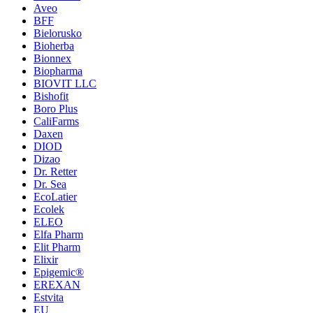
Aveo
BFF
Bielorusko
Bioherba
Bionnex
Biopharma
BIOVIT LLC
Bishofit
Boro Plus
CaliFarms
Daxen
DIOD
Dizao
Dr. Retter
Dr. Sea
EcoLatier
Ecolek
ELEO
Elfa Pharm
Elit Pharm
Elixir
Epigemic®
EREXAN
Estvita
EU