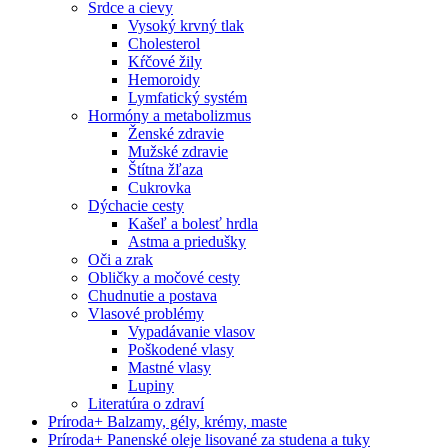
Srdce a cievy
Vysoký krvný tlak
Cholesterol
Kŕčové žily
Hemoroidy
Lymfatický systém
Hormóny a metabolizmus
Ženské zdravie
Mužské zdravie
Štítna žľaza
Cukrovka
Dýchacie cesty
Kašeľ a bolesť hrdla
Astma a priedušky
Oči a zrak
Obličky a močové cesty
Chudnutie a postava
Vlasové problémy
Vypadávanie vlasov
Poškodené vlasy
Mastné vlasy
Lupiny
Literatúra o zdraví
Príroda
+
Balzamy, gély, krémy, maste
Príroda
+
Panenské oleje lisované za studena a tuky