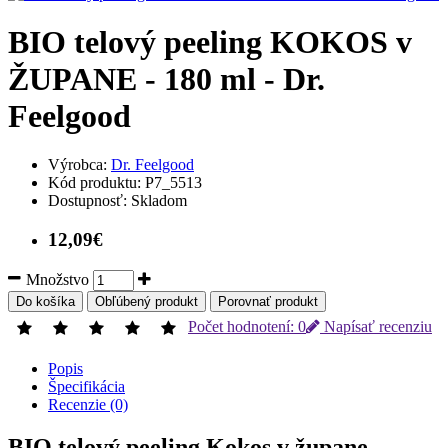
BIO telový peeling KOKOS v
ŽUPANE - 180 ml - Dr.
Feelgood
Výrobca:
Dr. Feelgood
Kód produktu:
P7_5513
Dostupnosť:
Skladom
12,09€
Množstvo
Do košíka
Obľúbený produkt
Porovnať produkt
Počet hodnotení: 0
Napísať recenziu
Popis
Špecifikácia
Recenzie (0)
BIO telový peeling Kokos v župane –