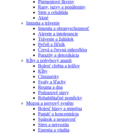
Pigmentové škvrny
Rany, jazvy a popáleniny
Strie a celulitída
Akné
Imunita a trávenie
Imunita a obranyschopnosť
Alergie a intolerancie
Trávenie a žalúdok
Pečeň a žlčník
Črevá a črevná mikroflóra
Parazity a detoxikácia
Kĺby a pohybový aparát
Bolesť chrbta a krížov
Kĺby
Chrupavky
Svaly a šľachy
Reuma a dna
Poúrazové stavy
Rehabilitačné pomôcky
Mozog a nervový systém
Bolesť hlavy a migréna
Pamäť a koncentrácia
Spánok a nespavosť
Stres a nervozita
Energia a vitalita