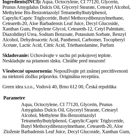
Ingredients(INCI):
Aqua, Octocrylene, CI 77120, Glycerin,
Prunus Amygdalus Dulcis Oil, Glyceryl Stearate, Cetearyl Alcohol,
Methylene Bis-Benzotriazolyl Tetramethylbutylphenol,
Caprylic/Capric Triglyceride, Butyl Methoxydibenzoylmethane,
Ceteareth-20, Aloe Barbadensis Leaf Juice, Decyl Glucoside,
Xanthan Gum, Propylene Glycol, Ceteareth-12, Cetyl Palmitate,
Diazolidinyl Urea, Sodium Benzoate, Potassium Sorbate, Benzyl
Alcohol, Dehydroacetic Acid, Panthenol, Carbomer, Tocopheryl
Acetate, Lactic Acid, Citric Acid, Triethanolamine, Parfum
Skladovanie:
Uchovávajte v suchu pri pokojovej teplote.
Neskladujte na priamom slnku. Chráňte pred mrazom!
Všeobecné upozornenia:
Nepoužívajte pri známej precitlivenosti
na niektorú zložku prípravku. Originálna receptúra.
Green idea s.r.o., Vodová 40, Brno 612 00, Česká republika
Parametre
Aqua, Octocrylene, CI 77120, Glycerin, Prunus
Amygdalus Dulcis Oil, Glyceryl Stearate, Cetearyl
Alcohol, Methylene Bis-Benzotriazolyl
Tetramethylbutylphenol, Caprylic/Capric Triglyceride,
Butyl Methoxydibenzoylmethane, Ceteareth-20, Aloe
Zloženie
Barbadensis Leaf Juice, Decyl Glucoside, Xanthan Gum,