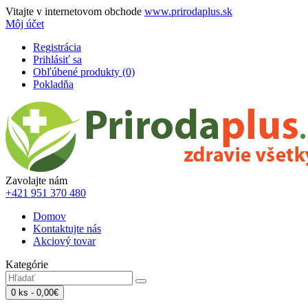
Vitajte v internetovom obchode
www.prirodaplus.sk
Môj účet
Registrácia
Prihlásiť sa
Obľúbené produkty (0)
Pokladňa
Zavolajte nám
+421 951 370 480
Domov
Kontaktujte nás
Akciový tovar
Kategórie
0 ks - 0,00€