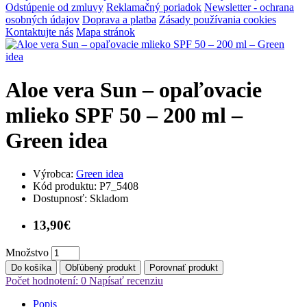
Odstúpenie od zmluvy
Reklamačný poriadok
Newsletter - ochrana
osobných údajov
Doprava a platba
Zásady používania cookies
Kontaktujte nás
Mapa stránok
Aloe vera Sun – opaľovacie
mlieko SPF 50 – 200 ml –
Green idea
Výrobca:
Green idea
Kód produktu:
P7_5408
Dostupnosť:
Skladom
13,90€
Množstvo
Do košíka
Obľúbený produkt
Porovnať produkt
Počet hodnotení: 0
Napísať recenziu
Popis