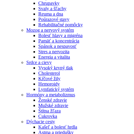
Chrupavky
Svaly a šľachy
Reuma a dna
Poúrazové stavy
Rehabilitačné pomôcky
Mozog a nervový systém
Bolesť hlavy a migréna
Pamäť a koncentrácia
Spánok a nespavosť
Stres a nervozita
Energia a vitalita
Srdce a cievy
Vysoký krvný tlak
Cholesterol
Kŕčové žily
Hemoroidy
Lymfatický systém
Hormóny a metabolizmus
Ženské zdravie
Mužské zdravie
Štítna žľaza
Cukrovka
Dýchacie cesty
Kašeľ a bolesť hrdla
Astma a priedušky