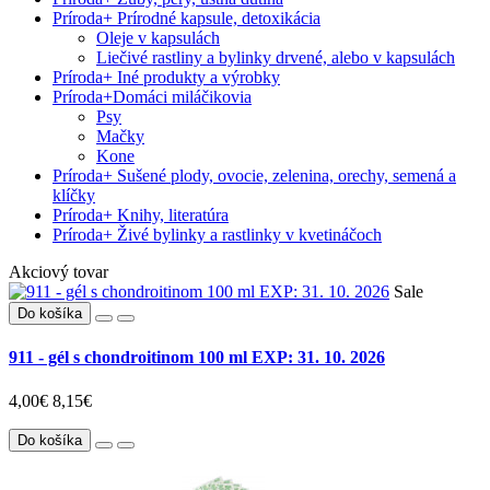
Príroda
+
Prírodné kapsule, detoxikácia
Oleje v kapsulách
Liečivé rastliny a bylinky drvené, alebo v kapsulách
Príroda
+
Iné produkty a výrobky
Príroda
+
Domáci miláčikovia
Psy
Mačky
Kone
Príroda
+
Sušené plody, ovocie, zelenina, orechy, semená a
klíčky
Príroda
+
Knihy, literatúra
Príroda
+
Živé bylinky a rastlinky v kvetináčoch
Akciový tovar
Sale
Do košíka
911 - gél s chondroitinom 100 ml EXP: 31. 10. 2026
4,00€
8,15€
Do košíka