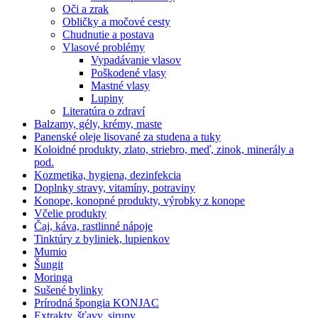
Oči a zrak
Obličky a močové cesty
Chudnutie a postava
Vlasové problémy
Vypadávanie vlasov
Poškodené vlasy
Mastné vlasy
Lupiny
Literatúra o zdraví
Balzamy, gély, krémy, maste
Panenské oleje lisované za studena a tuky
Koloidné produkty, zlato, striebro, meď, zinok, minerály a
pod.
Kozmetika, hygiena, dezinfekcia
Doplnky stravy, vitamíny, potraviny
Konope, konopné produkty, výrobky z konope
Včelie produkty
Čaj, káva, rastlinné nápoje
Tinktúry z byliniek, lupienkov
Mumio
Šungit
Moringa
Sušené bylinky
Prírodná špongia KONJAC
Extrakty, šťavy, sirupy