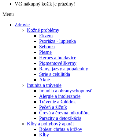
Váš nákupný košík je prázdny!
Menu
Zdravie
Kožné problémy
Ekzém
Psoriáza - lupienka
Seborea
Plesne
Herpes a bradavice
Pigmentové škvrny
Rany, jazvy a popáleniny
Strie a celulitída
Akné
Imunita a trávenie
Imunita a obranyschopnosť
Alergie a intolerancie
Trávenie a žalúdok
Pečeň a žlčník
Črevá a črevná mikroflóra
Parazity a detoxikácia
Kĺby a pohybový aparát
Bolesť chrbta a krížov
Kĺby