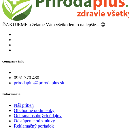
ĎAKUJEME a želáme Vám všetko len to najlepšie... 😊
company info
0951 370 480
prirodaplus@prirodaplus.sk
Informácie
Náš príbeh
Obchodné podmienky
Ochrana osobných údajov
Odstúpenie od zmluvy
Reklamačný poriadok