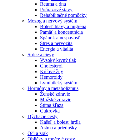
Reuma a dna
Poúrazové stavy
Rehabilitačné pomôcky
Mozog a nervový systém
Bolesť hlavy a migréna
Pamäť a koncentrácia
Spánok a nespavosť
Stres a nervozita
Energia a vitalita
Srdce a cievy
Vysoký krvný tlak
Cholesterol
Kŕčové žily
Hemoroidy
Lymfatický systém
Hormóny a metabolizmus
Ženské zdravie
Mužské zdravie
Štítna žľaza
Cukrovka
Dýchacie cesty
Kašeľ a bolesť hrdla
Astma a priedušky
Oči a zrak
Obličky a močové cesty