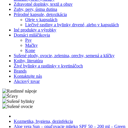
Zdravotné doplnky, textil a obuv
Zuby, pery, ústna dutina
Prírodné kapsule, detoxikácia
Oleje v kapsulách
Liečivé rastliny a bylinky drvené, alebo v kapsulách
Iné produkty a výrobky
Domáci miláčikovia
Psy
Mačky
Kone
Sušené plody, ovocie, zelenina, orechy, semená a klíčky
Knihy, literatúra
Živé bylinky a rastlinky v kvetináčoch
Brands
Kontaktujte nás
Akciový tovar
Kozmetika, hygiena, dezinfekcia
Aloe vera Sun – opaľovacie mlieko SPF 50 – 200 ml – Green