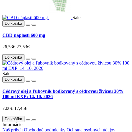
Sale
Do košíka
CBD náplasti 600 mg
26,53€
27,53€
Do košíka
Sale
Do košíka
Cédrový olej a ľubovník bodkovaný s cédrovou živicou 30%
100 ml EXP: 14. 10. 2026
7,00€
17,45€
Do košíka
Informácie
Náš príbeh
Obchodné podmienky
Ochrana osobných údajov