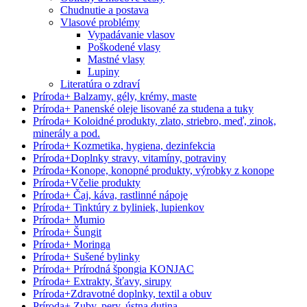
Chudnutie a postava
Vlasové problémy
Vypadávanie vlasov
Poškodené vlasy
Mastné vlasy
Lupiny
Literatúra o zdraví
Príroda
+
Balzamy, gély, krémy, maste
Príroda
+
Panenské oleje lisované za studena a tuky
Príroda
+
Koloidné produkty, zlato, striebro, meď, zinok,
minerály a pod.
Príroda
+
Kozmetika, hygiena, dezinfekcia
Príroda
+
Doplnky stravy, vitamíny, potraviny
Príroda
+
Konope, konopné produkty, výrobky z konope
Príroda
+
Včelie produkty
Príroda
+
Čaj, káva, rastlinné nápoje
Príroda
+
Tinktúry z byliniek, lupienkov
Príroda
+
Mumio
Príroda
+
Šungit
Príroda
+
Moringa
Príroda
+
Sušené bylinky
Príroda
+
Prírodná špongia KONJAC
Príroda
+
Extrakty, šťavy, sirupy
Príroda
+
Zdravotné doplnky, textil a obuv
Príroda
+
Zuby, pery, ústna dutina