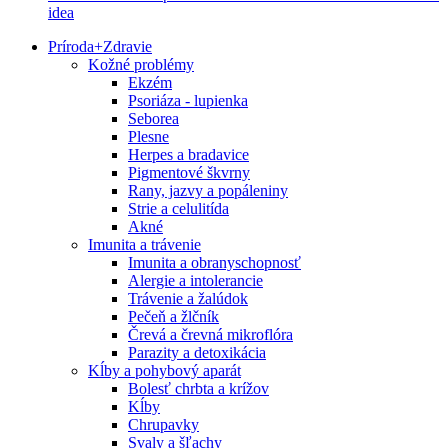
idea
Príroda
+
Zdravie
Kožné problémy
Ekzém
Psoriáza - lupienka
Seborea
Plesne
Herpes a bradavice
Pigmentové škvrny
Rany, jazvy a popáleniny
Strie a celulitída
Akné
Imunita a trávenie
Imunita a obranyschopnosť
Alergie a intolerancie
Trávenie a žalúdok
Pečeň a žlčník
Črevá a črevná mikroflóra
Parazity a detoxikácia
Kĺby a pohybový aparát
Bolesť chrbta a krížov
Kĺby
Chrupavky
Svaly a šľachy