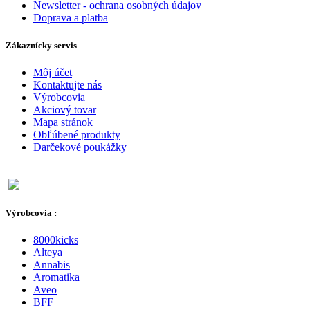
Newsletter - ochrana osobných údajov
Doprava a platba
Zákaznícky servis
Môj účet
Kontaktujte nás
Výrobcovia
Akciový tovar
Mapa stránok
Obľúbené produkty
Darčekové poukážky
Výrobcovia :
8000kicks
Alteya
Annabis
Aromatika
Aveo
BFF