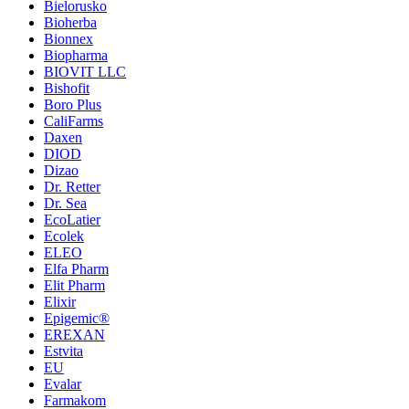
Bielorusko
Bioherba
Bionnex
Biopharma
BIOVIT LLC
Bishofit
Boro Plus
CaliFarms
Daxen
DIOD
Dizao
Dr. Retter
Dr. Sea
EcoLatier
Ecolek
ELEO
Elfa Pharm
Elit Pharm
Elixir
Epigemic®
EREXAN
Estvita
EU
Evalar
Farmakom