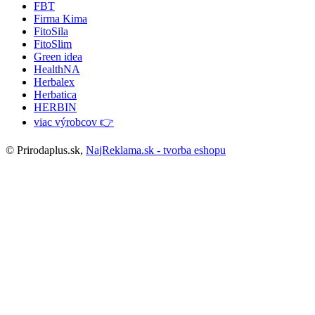
FBT
Firma Kima
FitoSila
FitoSlim
Green idea
HealthNA
Herbalex
Herbatica
HERBIN
viac výrobcov 👉
© Prirodaplus.sk,
NajReklama.sk - tvorba eshopu