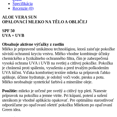
Špecifikácia
Recenzie (0)
ALOE VERA SUN
OPALOVACÍ MLEKO NA TĚLO A OBLIČEJ
SPF 50
UVA + UVB
Obsahuje aktívne výťažky z rastlín
Mléko je pripravené unikátnou technológiou, ktorá zaisťuje pokožke
súvislú ochrannú kryciu vrstvu. Mléko vhodne kombinuje účinky
chemického a fyzikálneho ochranného filtra, čím je zabezpečená
vysoká ochrana UVA i UVB na svetlej a citlivej pokožke. Pokožka
je chránená proti spáleniu, vysušeniu a pred trvalým poškodením
UVA lúčmi. Vďaka komfortnej textúre mlieka sa prípravok ľahko
aplikuje, účinne hydratuje, je odolný voči vode, piesku a potu.
Mléko neobsahuje syntetické farbivá a minerálne oleje.
Použitie:
mlieko je určené pre svetlý a citlivý typ pleti. Naneste
prípravok na pokožku a jemne vtrite. Pri kúpaní, potení a sušení
uterákom je vhodné aplikáciu opakovať. Pre optimálnu starostlivosť
odporúčame po opaľovaní ošetriť pokožku Mliekom po opaľovaní
Green idea.