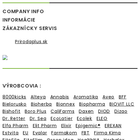
COMPANY INFO
INFORMÁCIE
ZÁKAZNÍCKY SERVIS
Prirodaplus.sk
VÝROBCOVIA :
8000kicks
Alteya
Annabis
Aromatika
Aveo
BFF
Bielorusko
Bioherba
Bionnex
Biopharma
BIOVIT LLC
Bishofit
Boro Plus
CaliFarms
Daxen
DIOD
Dizao
Dr. Retter
Dr. Sea
EcoLatier
Ecolek
ELEO
Elfa Pharm
Elit Pharm
Elixir
Epigemic®
EREXAN
Estvita
EU
Evalar
Farmakom
FBT
Firma Kima
FitoSila
FitoSlim
Green idea
HealthNA
Herbalex