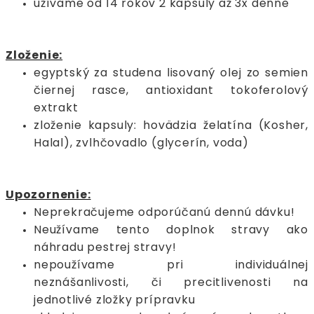
užívame od 14 rokov 2 kapsuly až 3x denne
Zloženie:
egyptský za studena lisovaný olej zo semien
čiernej rasce, antioxidant tokoferolový
extrakt
zloženie kapsuly: hovädzia želatína (Kosher,
Halal), zvlhčovadlo (glycerín, voda)
Upozornenie:
Neprekračujeme odporúčanú dennú dávku!
Neužívame tento doplnok stravy ako
náhradu pestrej stravy!
nepoužívame pri individuálnej
neznášanlivosti, či precitlivenosti na
jednotlivé zložky prípravku