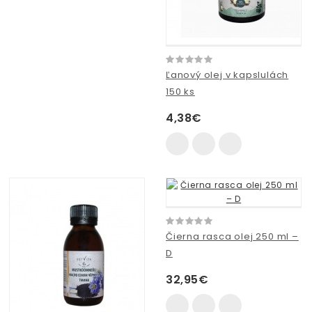
Ľanový olej v kapslulách
150 ks
4,38€
Čierna rasca olej 250 ml –
D
32,95€