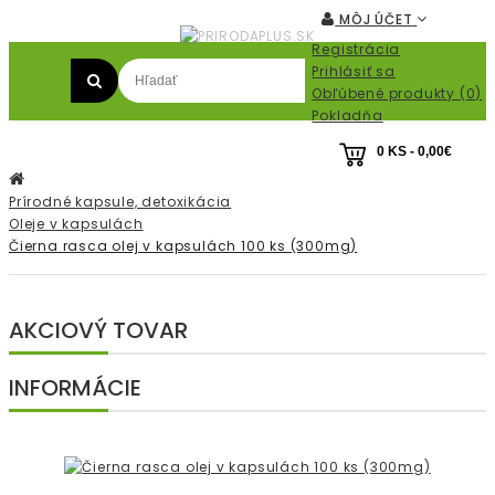
MÔJ ÚČET
Registrácia
Prihlásiť sa
Obľúbené produkty (0)
Pokladňa
0 KS - 0,00€
Prírodné kapsule, detoxikácia
Oleje v kapsulách
Čierna rasca olej v kapsulách 100 ks (300mg)
AKCIOVÝ TOVAR
INFORMÁCIE