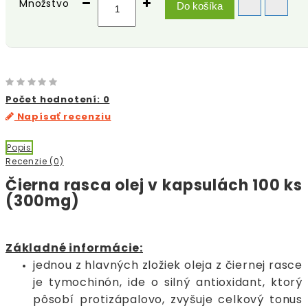
Množstvo
Do košíka
Počet hodnotení: 0
Napísať recenziu
Popis
Recenzie (0)
Čierna rasca olej v kapsulách 100 ks
(300mg)
Základné informácie:
jednou z hlavných zložiek oleja z čiernej rasce
je tymochinón, ide o silný antioxidant, ktorý
pôsobí protizápalovo, zvyšuje celkový tonus