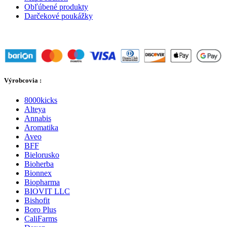
Obľúbené produkty
Darčekové poukážky
Výrobcovia :
8000kicks
Alteya
Annabis
Aromatika
Aveo
BFF
Bielorusko
Bioherba
Bionnex
Biopharma
BIOVIT LLC
Bishofit
Boro Plus
CaliFarms