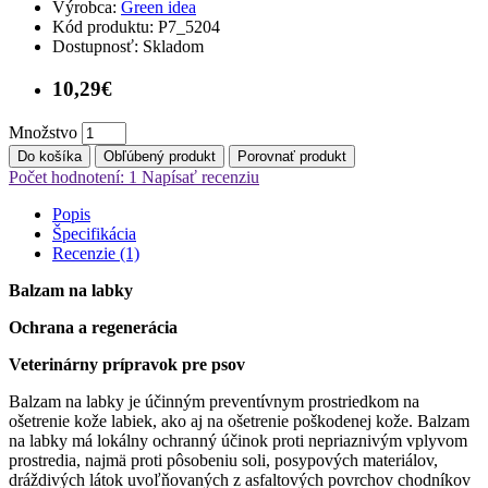
Výrobca:
Green idea
Kód produktu:
P7_5204
Dostupnosť:
Skladom
10,29€
Množstvo
Do košíka
Obľúbený produkt
Porovnať produkt
Počet hodnotení: 1
Napísať recenziu
Popis
Špecifikácia
Recenzie (1)
Balzam na labky
Ochrana a regenerácia
Veterinárny prípravok pre psov
Balzam na labky je účinným preventívnym prostriedkom na
ošetrenie kože labiek, ako aj na ošetrenie poškodenej kože. Balzam
na labky má lokálny ochranný účinok proti nepriaznivým vplyvom
prostredia, najmä proti pôsobeniu soli, posypových materiálov,
dráždivých látok uvoľňovaných z asfaltových povrchov chodníkov