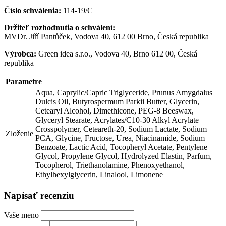
Číslo schválenia:
114-19/C
Držiteľ rozhodnutia o schválení:
MVDr. Jiří Pantůček, Vodova 40, 612 00 Brno, Česká republika
Výrobca:
Green idea s.r.o., Vodova 40, Brno 612 00, Česká
republika
Parametre
Aqua, Caprylic/Capric Triglyceride, Prunus Amygdalus
Dulcis Oil, Butyrospermum Parkii Butter, Glycerin,
Cetearyl Alcohol, Dimethicone, PEG-8 Beeswax,
Glyceryl Stearate, Acrylates/C10-30 Alkyl Acrylate
Crosspolymer, Ceteareth-20, Sodium Lactate, Sodium
Zloženie
PCA, Glycine, Fructose, Urea, Niacinamide, Sodium
Benzoate, Lactic Acid, Tocopheryl Acetate, Pentylene
Glycol, Propylene Glycol, Hydrolyzed Elastin, Parfum,
Tocopherol, Triethanolamine, Phenoxyethanol,
Ethylhexylglycerin, Linalool, Limonene
Napísať recenziu
Vaše meno