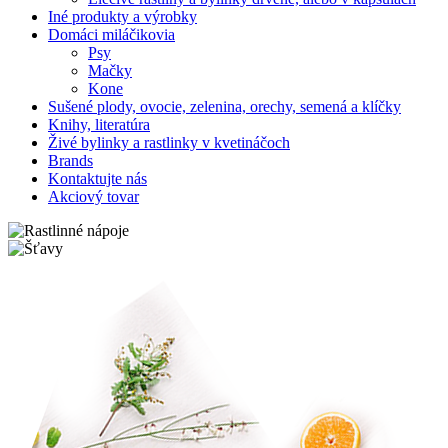
Iné produkty a výrobky
Domáci miláčikovia
Psy
Mačky
Kone
Sušené plody, ovocie, zelenina, orechy, semená a klíčky
Knihy, literatúra
Živé bylinky a rastlinky v kvetináčoch
Brands
Kontaktujte nás
Akciový tovar