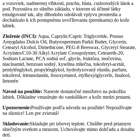
a vozoviek, nadmernej vlhkosti, prachu, blata, cudzorodých látok a
pod. Pozostáva zo silného základu, v ktorom sú účinné látky
emulgované tak, aby dlhodobo odolávali vplyvu prostredia a
dochádzalo k ich postupnému uvoľňovaniu (prenikaniu) do kože
labiek.
Zloženie (INCI)
: Aqua, Caprylic/Capric Triglyceride, Prunus
Amygdalus Dulcis Oil, Butyrospermum Parkii Butter, Glycerin,
Cetearyl Alcohol, Dimethicone, PEG-8 Beeswax, Glyceryl Stearate,
Acrylates/C10-30 Alkyl Acrylate Crosspolymer, Ceteareth-20,
Sodium Lactate, PCA sodná soľ, glycín, fruktóza, močovina,
niacínamid, benzoan sodný, kyselina mliečna, tokoferyl-acetát,
pentylénglykol, propylénglykol, hydrolyzovaný elastín, parfum,
tokoferol, trietanolamín, fenoxyetanol, etylhexylglycerín, linalool,
limonén
Návod na použitie:
Naneste dostatočné množstvo na pokožku
labiek. Dôkladne vmasírujte do vankúšikov a kože medzi prstami.
Upozornenie:
Používajte podľa návodu na použitie! Nepoužívajte
na sliznice! Len pre zvieratá!
Skladovanie:
Skladujte pri izbovej teplote. Chráňte pred priamym
slnečným svetlom a mrazom. Uchovávajte mimo dohľadu a dosahu
detí.