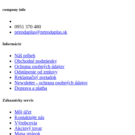
company info
0951 370 480
prirodaplus@prirodaplus.sk
Informácie
Náš príbeh
Obchodné podmienky
Ochrana osobných údajov
Odstúpenie od zmluvy
Reklamačný poriadok
Newsletter - ochrana osobných údajov
Doprava a platba
Zákaznícky servis
Môj účet
Kontaktujte nás
Výrobcovia
Akciový tovar
Mapa stránok