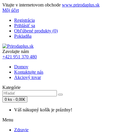
Vitajte v internetovom obchode
www.prirodaplus.sk
Môj účet
Registrácia
Prihlásiť sa
Obľúbené produkty (0)
Pokladňa
Zavolajte nám
+421 951 370 480
Domov
Kontaktujte nás
Akciový tovar
Kategórie
0 ks - 0,00€
Váš nákupný košík je prázdny!
Menu
Zdravie