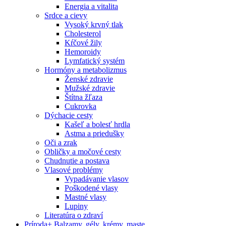
Energia a vitalita
Srdce a cievy
Vysoký krvný tlak
Cholesterol
Kŕčové žily
Hemoroidy
Lymfatický systém
Hormóny a metabolizmus
Ženské zdravie
Mužské zdravie
Štítna žľaza
Cukrovka
Dýchacie cesty
Kašeľ a bolesť hrdla
Astma a priedušky
Oči a zrak
Obličky a močové cesty
Chudnutie a postava
Vlasové problémy
Vypadávanie vlasov
Poškodené vlasy
Mastné vlasy
Lupiny
Literatúra o zdraví
Príroda
+
Balzamy, gély, krémy, maste