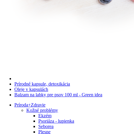
Prírodné kapsule, detoxikácia
Oleje v kapsulách
Balzam na labky pre psov 100 ml - Green idea
Príroda
+
Zdravie
Kožné problémy
Ekzém
Psoriáza - lupienka
Seborea
Plesne