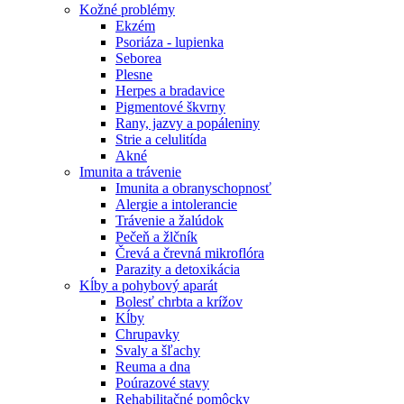
Kožné problémy
Ekzém
Psoriáza - lupienka
Seborea
Plesne
Herpes a bradavice
Pigmentové škvrny
Rany, jazvy a popáleniny
Strie a celulitída
Akné
Imunita a trávenie
Imunita a obranyschopnosť
Alergie a intolerancie
Trávenie a žalúdok
Pečeň a žlčník
Črevá a črevná mikroflóra
Parazity a detoxikácia
Kĺby a pohybový aparát
Bolesť chrbta a krížov
Kĺby
Chrupavky
Svaly a šľachy
Reuma a dna
Poúrazové stavy
Rehabilitačné pomôcky