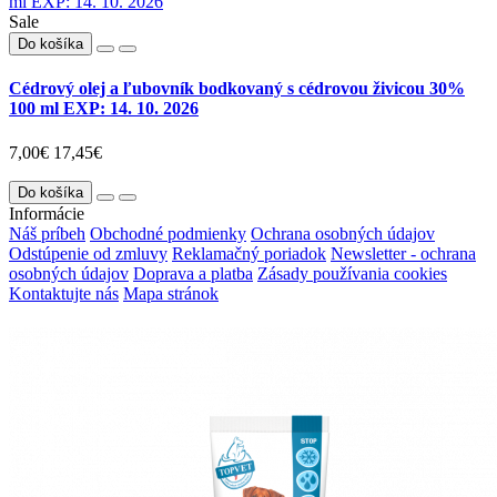
Sale
Do košíka
Cédrový olej a ľubovník bodkovaný s cédrovou živicou 30%
100 ml EXP: 14. 10. 2026
7,00€
17,45€
Do košíka
Informácie
Náš príbeh
Obchodné podmienky
Ochrana osobných údajov
Odstúpenie od zmluvy
Reklamačný poriadok
Newsletter - ochrana
osobných údajov
Doprava a platba
Zásady používania cookies
Kontaktujte nás
Mapa stránok