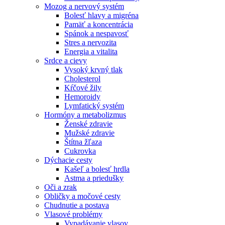
Mozog a nervový systém
Bolesť hlavy a migréna
Pamäť a koncentrácia
Spánok a nespavosť
Stres a nervozita
Energia a vitalita
Srdce a cievy
Vysoký krvný tlak
Cholesterol
Kŕčové žily
Hemoroidy
Lymfatický systém
Hormóny a metabolizmus
Ženské zdravie
Mužské zdravie
Štítna žľaza
Cukrovka
Dýchacie cesty
Kašeľ a bolesť hrdla
Astma a priedušky
Oči a zrak
Obličky a močové cesty
Chudnutie a postava
Vlasové problémy
Vypadávanie vlasov