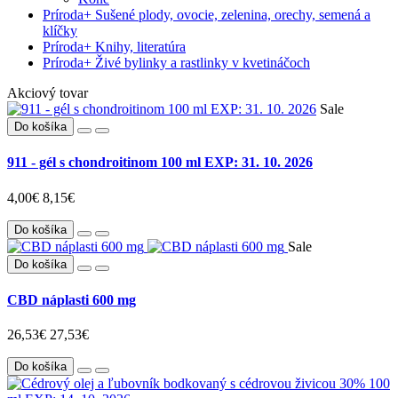
Príroda
+
Sušené plody, ovocie, zelenina, orechy, semená a
klíčky
Príroda
+
Knihy, literatúra
Príroda
+
Živé bylinky a rastlinky v kvetináčoch
Akciový tovar
Sale
Do košíka
911 - gél s chondroitinom 100 ml EXP: 31. 10. 2026
4,00€
8,15€
Do košíka
Sale
Do košíka
CBD náplasti 600 mg
26,53€
27,53€
Do košíka