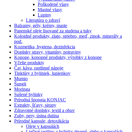
Poškodené vlasy
Mastné vlasy
Lupiny
Literatúra o zdraví
Balzamy, gély, krémy, maste
Panenské oleje lisované za studena a tuky
Koloidné produkty, zlato, striebro, meď, zinok, minerály a
pod.
Kozmetika, hygiena, dezinfekcia
Doplnky stravy, vitamíny, potraviny
Konope, konopné produkty, výrobky z konope
Včelie produkty
Čaj, káva, rastlinné nápoje
Tinktúry z byliniek, lupienkov
Mumio
Šungit
Moringa
Sušené bylinky
Prírodná špongia KONJAC
Extrakty, šťavy, sirupy
Zdravotné doplnky, textil a obuv
Zuby, pery, ústna dutina
Prírodné kapsule, detoxikácia
Oleje v kapsulách
Liečivé rastliny a bylinky drvené, alebo v kapsulách