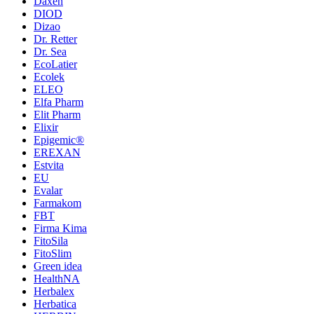
Daxen
DIOD
Dizao
Dr. Retter
Dr. Sea
EcoLatier
Ecolek
ELEO
Elfa Pharm
Elit Pharm
Elixir
Epigemic®
EREXAN
Estvita
EU
Evalar
Farmakom
FBT
Firma Kima
FitoSila
FitoSlim
Green idea
HealthNA
Herbalex
Herbatica