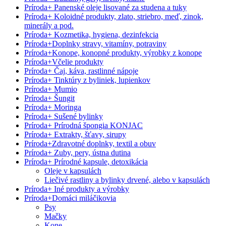
Príroda
+
Panenské oleje lisované za studena a tuky
Príroda
+
Koloidné produkty, zlato, striebro, meď, zinok,
minerály a pod.
Príroda
+
Kozmetika, hygiena, dezinfekcia
Príroda
+
Doplnky stravy, vitamíny, potraviny
Príroda
+
Konope, konopné produkty, výrobky z konope
Príroda
+
Včelie produkty
Príroda
+
Čaj, káva, rastlinné nápoje
Príroda
+
Tinktúry z byliniek, lupienkov
Príroda
+
Mumio
Príroda
+
Šungit
Príroda
+
Moringa
Príroda
+
Sušené bylinky
Príroda
+
Prírodná špongia KONJAC
Príroda
+
Extrakty, šťavy, sirupy
Príroda
+
Zdravotné doplnky, textil a obuv
Príroda
+
Zuby, pery, ústna dutina
Príroda
+
Prírodné kapsule, detoxikácia
Oleje v kapsulách
Liečivé rastliny a bylinky drvené, alebo v kapsulách
Príroda
+
Iné produkty a výrobky
Príroda
+
Domáci miláčikovia
Psy
Mačky
Kone