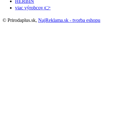
HERBIN
viac výrobcov 👉
© Prirodaplus.sk,
NajReklama.sk - tvorba eshopu