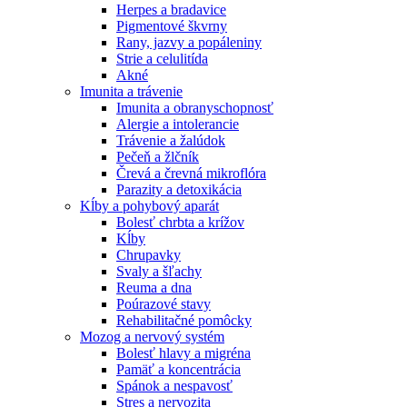
Herpes a bradavice
Pigmentové škvrny
Rany, jazvy a popáleniny
Strie a celulitída
Akné
Imunita a trávenie
Imunita a obranyschopnosť
Alergie a intolerancie
Trávenie a žalúdok
Pečeň a žlčník
Črevá a črevná mikroflóra
Parazity a detoxikácia
Kĺby a pohybový aparát
Bolesť chrbta a krížov
Kĺby
Chrupavky
Svaly a šľachy
Reuma a dna
Poúrazové stavy
Rehabilitačné pomôcky
Mozog a nervový systém
Bolesť hlavy a migréna
Pamäť a koncentrácia
Spánok a nespavosť
Stres a nervozita