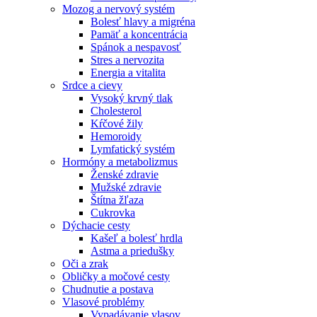
Mozog a nervový systém
Bolesť hlavy a migréna
Pamäť a koncentrácia
Spánok a nespavosť
Stres a nervozita
Energia a vitalita
Srdce a cievy
Vysoký krvný tlak
Cholesterol
Kŕčové žily
Hemoroidy
Lymfatický systém
Hormóny a metabolizmus
Ženské zdravie
Mužské zdravie
Štítna žľaza
Cukrovka
Dýchacie cesty
Kašeľ a bolesť hrdla
Astma a priedušky
Oči a zrak
Obličky a močové cesty
Chudnutie a postava
Vlasové problémy
Vypadávanie vlasov