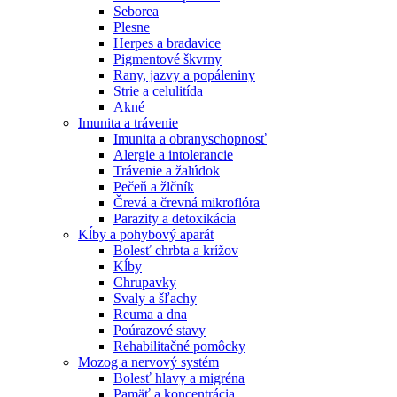
Seborea
Plesne
Herpes a bradavice
Pigmentové škvrny
Rany, jazvy a popáleniny
Strie a celulitída
Akné
Imunita a trávenie
Imunita a obranyschopnosť
Alergie a intolerancie
Trávenie a žalúdok
Pečeň a žlčník
Črevá a črevná mikroflóra
Parazity a detoxikácia
Kĺby a pohybový aparát
Bolesť chrbta a krížov
Kĺby
Chrupavky
Svaly a šľachy
Reuma a dna
Poúrazové stavy
Rehabilitačné pomôcky
Mozog a nervový systém
Bolesť hlavy a migréna
Pamäť a koncentrácia