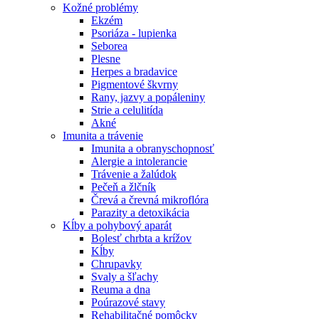
Kožné problémy
Ekzém
Psoriáza - lupienka
Seborea
Plesne
Herpes a bradavice
Pigmentové škvrny
Rany, jazvy a popáleniny
Strie a celulitída
Akné
Imunita a trávenie
Imunita a obranyschopnosť
Alergie a intolerancie
Trávenie a žalúdok
Pečeň a žlčník
Črevá a črevná mikroflóra
Parazity a detoxikácia
Kĺby a pohybový aparát
Bolesť chrbta a krížov
Kĺby
Chrupavky
Svaly a šľachy
Reuma a dna
Poúrazové stavy
Rehabilitačné pomôcky