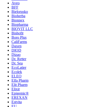
Aveo
BFF
Bielorusko
Bioherba
Bionnex
Biopharma
BIOVIT LLC
Bishofit
Boro Plus
CaliFarms
Daxen
DIOD
Dizao
Dr. Retter
Dr. Sea
EcoLatier
Ecolek
ELEO
Elfa Pharm
Elit Pharm
Elixir
Epigemic®
EREXAN
Estvita
EU