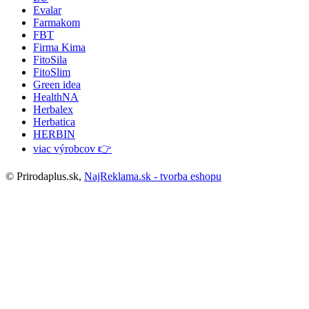
Evalar
Farmakom
FBT
Firma Kima
FitoSila
FitoSlim
Green idea
HealthNA
Herbalex
Herbatica
HERBIN
viac výrobcov 👉
© Prirodaplus.sk,
NajReklama.sk - tvorba eshopu