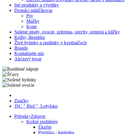
Iné produkty a výrobky
Domáci miláčikovia
Psy
Mačky
Kone
Sušené plody, ovocie, zelenina, orechy, semená a klíčky
Knihy, literatúra
Živé bylinky a rastlinky v kvetináčoch
Brands
Kontaktujte nás
Akciový tovar
Značky
JSC " Biol ", Lotyšsko
Príroda
+
Zdravie
Kožné problémy
Ekzém
Psoriáza - lupienka