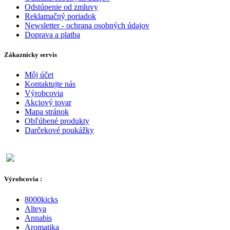
Odstúpenie od zmluvy
Reklamačný poriadok
Newsletter - ochrana osobných údajov
Doprava a platba
Zákaznícky servis
Môj účet
Kontaktujte nás
Výrobcovia
Akciový tovar
Mapa stránok
Obľúbené produkty
Darčekové poukážky
Výrobcovia :
8000kicks
Alteya
Annabis
Aromatika