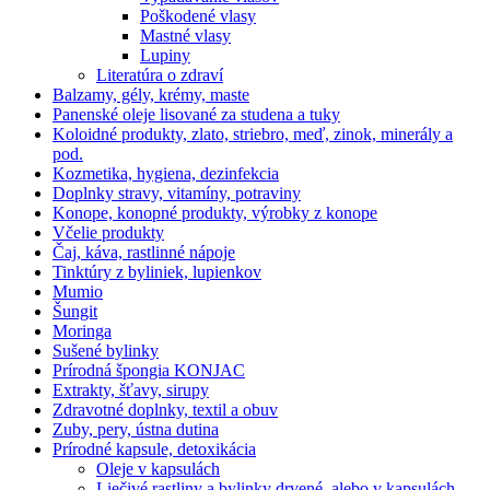
Poškodené vlasy
Mastné vlasy
Lupiny
Literatúra o zdraví
Balzamy, gély, krémy, maste
Panenské oleje lisované za studena a tuky
Koloidné produkty, zlato, striebro, meď, zinok, minerály a
pod.
Kozmetika, hygiena, dezinfekcia
Doplnky stravy, vitamíny, potraviny
Konope, konopné produkty, výrobky z konope
Včelie produkty
Čaj, káva, rastlinné nápoje
Tinktúry z byliniek, lupienkov
Mumio
Šungit
Moringa
Sušené bylinky
Prírodná špongia KONJAC
Extrakty, šťavy, sirupy
Zdravotné doplnky, textil a obuv
Zuby, pery, ústna dutina
Prírodné kapsule, detoxikácia
Oleje v kapsulách
Liečivé rastliny a bylinky drvené, alebo v kapsulách