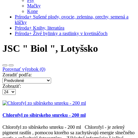
Psy
Mačky
Kone
Príroda
+
Sušené plody, ovocie, zelenina, orechy, semená a
klíčky
Príroda
+
Knihy, literatúra
Príroda
+
Živé bylinky a rastlinky v kvetináčoch
JSC " Biol ", Lotyšsko
Porovnať výrobok (0)
Zoradiť podľa:
Zobraziť:
Chlorofyl zo sibírskeho smreku - 200 ml
Chlorofyl zo sibírskeho smreku - 200 ml Chlorofyl - je zelený
pigment rastlín , pomocou ktorého sa zachytávajú energie slnečného