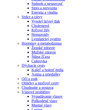
Spánok a nespavosť
Stres a nervozita
Energia a vitalita
Srdce a cievy
Vysoký krvný tlak
Cholesterol
Kŕčové žily
Hemoroidy
Lymfatický systém
Hormóny a metabolizmus
Ženské zdravie
Mužské zdravie
Štítna žľaza
Cukrovka
Dýchacie cesty
Kašeľ a bolesť hrdla
Astma a priedušky
Oči a zrak
Obličky a močové cesty
Chudnutie a postava
Vlasové problémy
Vypadávanie vlasov
Poškodené vlasy
Mastné vlasy
Lupiny