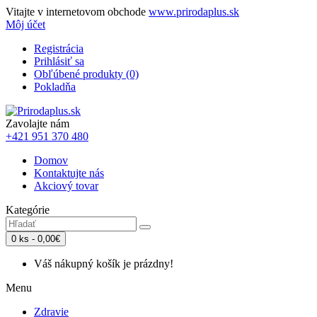
Vitajte v internetovom obchode
www.prirodaplus.sk
Môj účet
Registrácia
Prihlásiť sa
Obľúbené produkty (0)
Pokladňa
Zavolajte nám
+421 951 370 480
Domov
Kontaktujte nás
Akciový tovar
Kategórie
0 ks - 0,00€
Váš nákupný košík je prázdny!
Menu
Zdravie