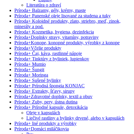
Literatúra o zdraví
Príroda
+
Balzamy, gély, krémy, maste
Príroda
+
Panenské oleje lisované za studena a tuky
Príroda
+
Koloidné produkty, zlato, striebro, meď, zinok,
minerály a pod.
Príroda
+
Kozmetika, hygiena, dezinfekcia
Príroda
+
Doplnky stravy, vitamíny, potraviny
Príroda
+
Konope, konopné produkty, výrobky z konope
Príroda
+
Včelie produkty
Príroda
+
Čaj, káva, rastlinné nápoje
Príroda
+
Tinktúry z byliniek, lupienkov
Príroda
+
Mumio
Príroda
+
Šungit
Príroda
+
Moringa
Príroda
+
Sušené bylinky
Príroda
+
Prírodná špongia KONJAC
Príroda
+
Extrakty, šťavy, sirupy
Príroda
+
Zdravotné doplnky, textil a obuv
Príroda
+
Zuby, pery, ústna dutina
Príroda
+
Prírodné kapsule, detoxikácia
Oleje v kapsulách
Liečivé rastliny a bylinky drvené, alebo v kapsulách
Príroda
+
Iné produkty a výrobky
Príroda
+
Domáci miláčikovia