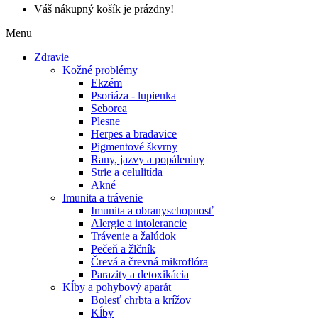
Váš nákupný košík je prázdny!
Menu
Zdravie
Kožné problémy
Ekzém
Psoriáza - lupienka
Seborea
Plesne
Herpes a bradavice
Pigmentové škvrny
Rany, jazvy a popáleniny
Strie a celulitída
Akné
Imunita a trávenie
Imunita a obranyschopnosť
Alergie a intolerancie
Trávenie a žalúdok
Pečeň a žlčník
Črevá a črevná mikroflóra
Parazity a detoxikácia
Kĺby a pohybový aparát
Bolesť chrbta a krížov
Kĺby