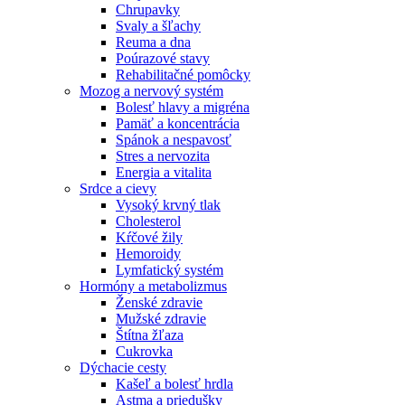
Chrupavky
Svaly a šľachy
Reuma a dna
Poúrazové stavy
Rehabilitačné pomôcky
Mozog a nervový systém
Bolesť hlavy a migréna
Pamäť a koncentrácia
Spánok a nespavosť
Stres a nervozita
Energia a vitalita
Srdce a cievy
Vysoký krvný tlak
Cholesterol
Kŕčové žily
Hemoroidy
Lymfatický systém
Hormóny a metabolizmus
Ženské zdravie
Mužské zdravie
Štítna žľaza
Cukrovka
Dýchacie cesty
Kašeľ a bolesť hrdla
Astma a priedušky