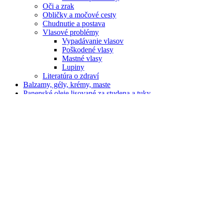
Oči a zrak
Obličky a močové cesty
Chudnutie a postava
Vlasové problémy
Vypadávanie vlasov
Poškodené vlasy
Mastné vlasy
Lupiny
Literatúra o zdraví
Balzamy, gély, krémy, maste
Panenské oleje lisované za studena a tuky
Koloidné produkty, zlato, striebro, meď, zinok, minerály a
pod.
Kozmetika, hygiena, dezinfekcia
Doplnky stravy, vitamíny, potraviny
Konope, konopné produkty, výrobky z konope
Včelie produkty
Čaj, káva, rastlinné nápoje
Tinktúry z byliniek, lupienkov
Mumio
Šungit
Moringa
Sušené bylinky
Prírodná špongia KONJAC
Extrakty, šťavy, sirupy