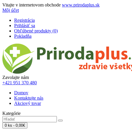
Vitajte v internetovom obchode
www.prirodaplus.sk
Môj účet
Registrácia
Prihlásiť sa
Obľúbené produkty (0)
Pokladňa
Zavolajte nám
+421 951 370 480
Domov
Kontaktujte nás
Akciový tovar
Kategórie
0 ks - 0,00€