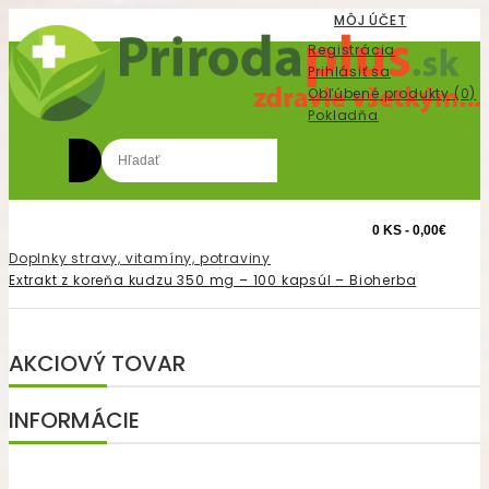
MÔJ ÚČET
Registrácia
Prihlásiť sa
Obľúbené produkty (0)
Pokladňa
0 KS - 0,00€
Doplnky stravy, vitamíny, potraviny
Extrakt z koreňa kudzu 350 mg – 100 kapsúl – Bioherba
AKCIOVÝ TOVAR
INFORMÁCIE