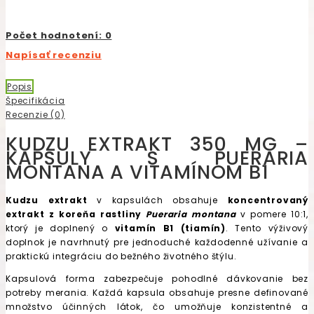
Počet hodnotení: 0
Napísať recenziu
Popis
Špecifikácia
Recenzie (0)
KUDZU EXTRAKT 350 MG –
KAPSULY S PUERARIA
MONTANA A VITAMÍNOM B1
Kudzu extrakt
v kapsulách obsahuje
koncentrovaný
extrakt z koreňa rastliny
Pueraria montana
v pomere 10:1,
ktorý je doplnený o
vitamín B1 (tiamín)
. Tento výživový
doplnok je navrhnutý pre jednoduché každodenné užívanie a
praktickú integráciu do bežného životného štýlu.
Kapsulová forma zabezpečuje pohodlné dávkovanie bez
potreby merania. Každá kapsula obsahuje presne definované
množstvo účinných látok, čo umožňuje konzistentné a