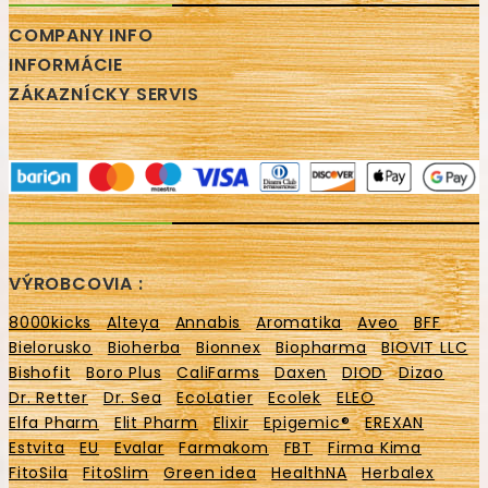
COMPANY INFO
INFORMÁCIE
ZÁKAZNÍCKY SERVIS
VÝROBCOVIA :
8000kicks
Alteya
Annabis
Aromatika
Aveo
BFF
Bielorusko
Bioherba
Bionnex
Biopharma
BIOVIT LLC
Bishofit
Boro Plus
CaliFarms
Daxen
DIOD
Dizao
Dr. Retter
Dr. Sea
EcoLatier
Ecolek
ELEO
Elfa Pharm
Elit Pharm
Elixir
Epigemic®
EREXAN
Estvita
EU
Evalar
Farmakom
FBT
Firma Kima
FitoSila
FitoSlim
Green idea
HealthNA
Herbalex