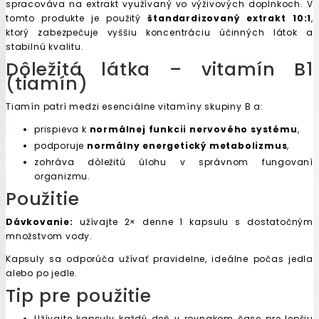
spracováva na extrakt využívaný vo výživových doplnkoch. V
tomto produkte je použitý
štandardizovaný extrakt 10:1
,
ktorý zabezpečuje vyššiu koncentráciu účinných látok a
stabilnú kvalitu.
Dôležitá látka – vitamín B1
(tiamín)
Tiamín patrí medzi esenciálne vitamíny skupiny B a:
prispieva k
normálnej funkcii nervového systému
,
podporuje
normálny energetický metabolizmus
,
zohráva dôležitú úlohu v správnom fungovaní
organizmu.
Použitie
Dávkovanie:
užívajte 2× denne 1 kapsulu s dostatočným
množstvom vody.
Kapsuly sa odporúča užívať pravidelne, ideálne počas jedla
alebo po jedle.
Tip pre použitie
Užívajte kapsuly každý deň v rovnakom čase pre lepšiu