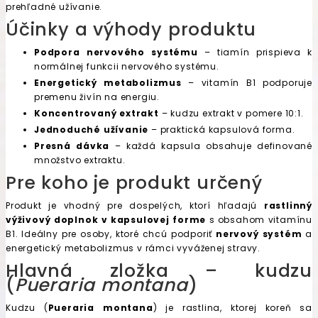
prehľadné užívanie.
Účinky a výhody produktu
Podpora nervového systému
– tiamín prispieva k
normálnej funkcii nervového systému.
Energetický metabolizmus
– vitamín B1 podporuje
premenu živín na energiu.
Koncentrovaný extrakt
– kudzu extrakt v pomere 10:1.
Jednoduché užívanie
– praktická kapsulová forma.
Presná dávka
– každá kapsula obsahuje definované
množstvo extraktu.
Pre koho je produkt určený
Produkt je vhodný pre dospelých, ktorí hľadajú
rastlinný
výživový doplnok v kapsulovej forme
s obsahom vitamínu
B1. Ideálny pre osoby, ktoré chcú podporiť
nervový systém
a
energetický metabolizmus v rámci vyváženej stravy.
Hlavná zložka – kudzu
(
Pueraria montana
)
Kudzu (
Pueraria montana
) je rastlina, ktorej koreň sa