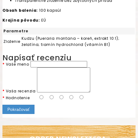
Transparentné zloženie bez zbytočných prísad
Obsah balenia:
100 kapsúl
Krajina pôvodu:
EÚ
Parametre
Kudzu (Pueraria montana – koreň, extrakt 10:1);
Zloženie
želatína; tiamín hydrochlorid (vitamín B1)
Napísať recenziu
Vaše meno
Vaša recenzia
Hodnotenie
Pokračovať