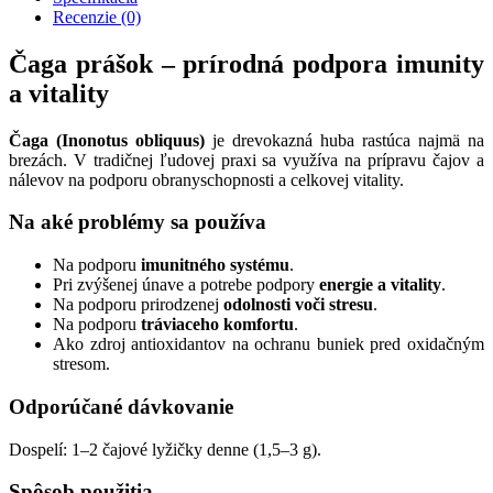
Recenzie (0)
Čaga prášok – prírodná podpora imunity
a vitality
Čaga (Inonotus obliquus)
je drevokazná huba rastúca najmä na
brezách. V tradičnej ľudovej praxi sa využíva na prípravu čajov a
nálevov na podporu obranyschopnosti a celkovej vitality.
Na aké problémy sa používa
Na podporu
imunitného systému
.
Pri zvýšenej únave a potrebe podpory
energie a vitality
.
Na podporu prirodzenej
odolnosti voči stresu
.
Na podporu
tráviaceho komfortu
.
Ako zdroj antioxidantov na ochranu buniek pred oxidačným
stresom.
Odporúčané dávkovanie
Dospelí: 1–2 čajové lyžičky denne (1,5–3 g).
Spôsob použitia