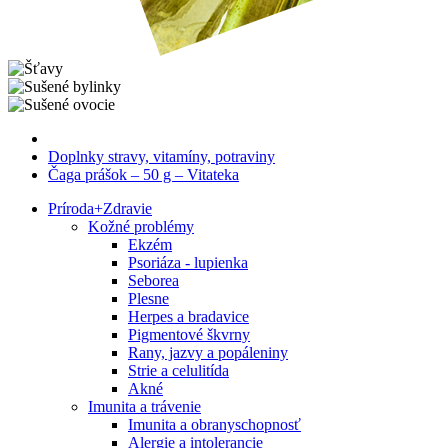
Doplnky stravy, vitamíny, potraviny
Čaga prášok – 50 g – Vitateka
Príroda
+
Zdravie
Kožné problémy
Ekzém
Psoriáza - lupienka
Seborea
Plesne
Herpes a bradavice
Pigmentové škvrny
Rany, jazvy a popáleniny
Strie a celulitída
Akné
Imunita a trávenie
Imunita a obranyschopnosť
Alergie a intolerancie