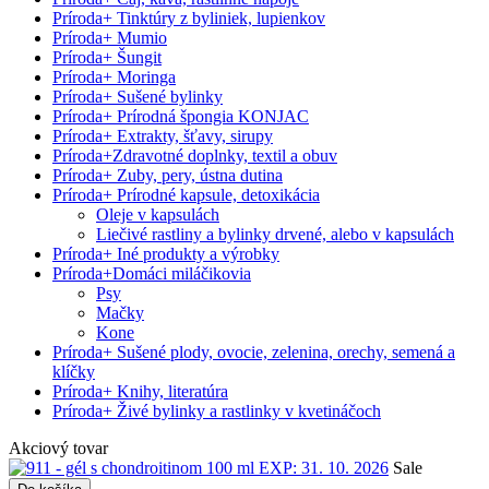
Príroda
+
Tinktúry z byliniek, lupienkov
Príroda
+
Mumio
Príroda
+
Šungit
Príroda
+
Moringa
Príroda
+
Sušené bylinky
Príroda
+
Prírodná špongia KONJAC
Príroda
+
Extrakty, šťavy, sirupy
Príroda
+
Zdravotné doplnky, textil a obuv
Príroda
+
Zuby, pery, ústna dutina
Príroda
+
Prírodné kapsule, detoxikácia
Oleje v kapsulách
Liečivé rastliny a bylinky drvené, alebo v kapsulách
Príroda
+
Iné produkty a výrobky
Príroda
+
Domáci miláčikovia
Psy
Mačky
Kone
Príroda
+
Sušené plody, ovocie, zelenina, orechy, semená a
klíčky
Príroda
+
Knihy, literatúra
Príroda
+
Živé bylinky a rastlinky v kvetináčoch
Akciový tovar
Sale