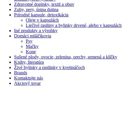
Zdravotné doplnky, textil a obuv
Zuby, pery, ústna dutina
Prírodné kapsule, detoxikácia
Oleje v kapsulách
Liečivé rastliny a bylinky drvené, alebo v kapsulách
Iné produkty a výrobky
Domáci miláčikovia
Psy
Mačky
Kone
Sušené plody, ovocie, zelenina, orechy, semená a klíčky
Knihy, literatúra
Živé bylinky a rastlinky v kvetináčoch
Brands
Kontaktujte nás
Akciový tovar