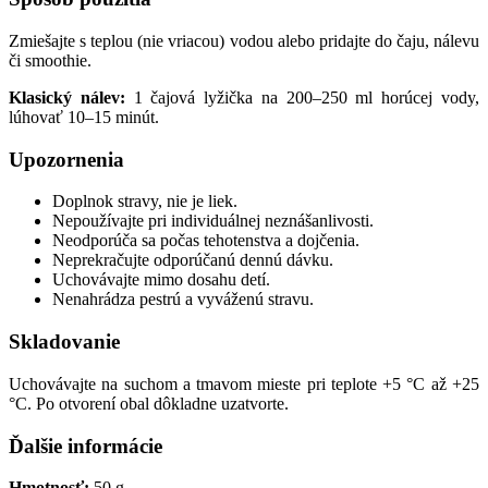
Zmiešajte s teplou (nie vriacou) vodou alebo pridajte do čaju, nálevu
či smoothie.
Klasický nálev:
1 čajová lyžička na 200–250 ml horúcej vody,
lúhovať 10–15 minút.
Upozornenia
Doplnok stravy, nie je liek.
Nepoužívajte pri individuálnej neznášanlivosti.
Neodporúča sa počas tehotenstva a dojčenia.
Neprekračujte odporúčanú dennú dávku.
Uchovávajte mimo dosahu detí.
Nenahrádza pestrú a vyváženú stravu.
Skladovanie
Uchovávajte na suchom a tmavom mieste pri teplote +5 °C až +25
°C. Po otvorení obal dôkladne uzatvorte.
Ďalšie informácie
Hmotnosť:
50 g