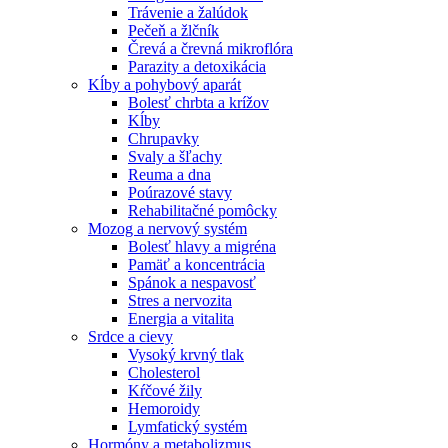
Trávenie a žalúdok
Pečeň a žlčník
Črevá a črevná mikroflóra
Parazity a detoxikácia
Kĺby a pohybový aparát
Bolesť chrbta a krížov
Kĺby
Chrupavky
Svaly a šľachy
Reuma a dna
Poúrazové stavy
Rehabilitačné pomôcky
Mozog a nervový systém
Bolesť hlavy a migréna
Pamäť a koncentrácia
Spánok a nespavosť
Stres a nervozita
Energia a vitalita
Srdce a cievy
Vysoký krvný tlak
Cholesterol
Kŕčové žily
Hemoroidy
Lymfatický systém
Hormóny a metabolizmus