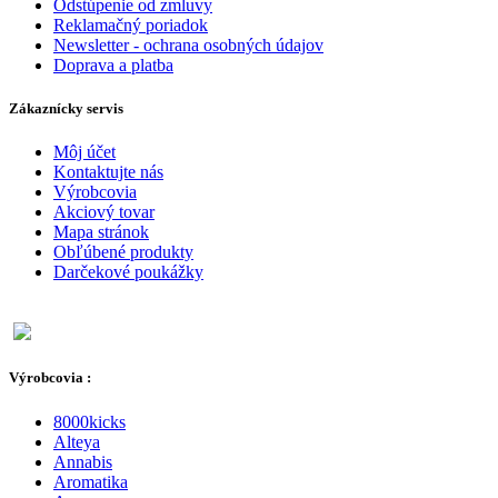
Odstúpenie od zmluvy
Reklamačný poriadok
Newsletter - ochrana osobných údajov
Doprava a platba
Zákaznícky servis
Môj účet
Kontaktujte nás
Výrobcovia
Akciový tovar
Mapa stránok
Obľúbené produkty
Darčekové poukážky
Výrobcovia :
8000kicks
Alteya
Annabis
Aromatika