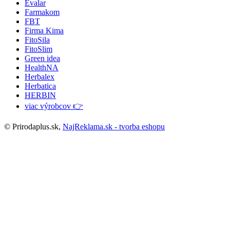
Evalar
Farmakom
FBT
Firma Kima
FitoSila
FitoSlim
Green idea
HealthNA
Herbalex
Herbatica
HERBIN
viac výrobcov 👉
© Prirodaplus.sk,
NajReklama.sk - tvorba eshopu