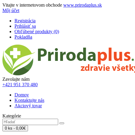
Vitajte v internetovom obchode
www.prirodaplus.sk
Môj účet
Registrácia
Prihlásiť sa
Obľúbené produkty (0)
Pokladňa
Zavolajte nám
+421 951 370 480
Domov
Kontaktujte nás
Akciový tovar
Kategórie
0 ks - 0,00€