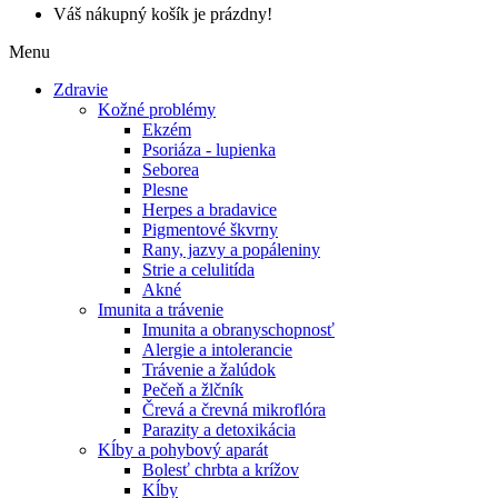
Váš nákupný košík je prázdny!
Menu
Zdravie
Kožné problémy
Ekzém
Psoriáza - lupienka
Seborea
Plesne
Herpes a bradavice
Pigmentové škvrny
Rany, jazvy a popáleniny
Strie a celulitída
Akné
Imunita a trávenie
Imunita a obranyschopnosť
Alergie a intolerancie
Trávenie a žalúdok
Pečeň a žlčník
Črevá a črevná mikroflóra
Parazity a detoxikácia
Kĺby a pohybový aparát
Bolesť chrbta a krížov
Kĺby