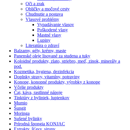
Oči a zrak
Obličky a močové cesty
Chudnutie a postava
Vlasové problémy
Vypadávanie vlasov
Poškodené vlasy
Mastné vlasy
Lupiny
Literatúra o zdraví
Balzamy, gély, krémy, maste
Panenské oleje lisované za studena a tuky
Koloidné produkty, zlato, striebro, meď, zinok, minerály a
pod.
Kozmetika, hygiena, dezinfekcia
Doplnky stravy, vitamíny, potraviny
Konope, konopné produkty, výrobky z konope
Včelie produkty
Čaj, káva, rastlinné nápoje
Tinktúry z byliniek, lupienkov
Mumio
Šungit
Moringa
Sušené bylinky
Prírodná špongia KONJAC
Extrakty, šťavy, sirupy