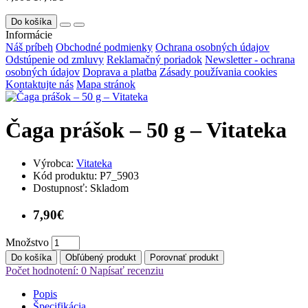
Do košíka
Informácie
Náš príbeh
Obchodné podmienky
Ochrana osobných údajov
Odstúpenie od zmluvy
Reklamačný poriadok
Newsletter - ochrana
osobných údajov
Doprava a platba
Zásady používania cookies
Kontaktujte nás
Mapa stránok
Čaga prášok – 50 g – Vitateka
Výrobca:
Vitateka
Kód produktu:
P7_5903
Dostupnosť:
Skladom
7,90€
Množstvo
Do košíka
Obľúbený produkt
Porovnať produkt
Počet hodnotení: 0
Napísať recenziu
Popis
Špecifikácia