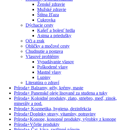
Ženské zdravie
Mužské zdravie
Štítna žľaza
Cukrovka
Dýchacie cesty
Kašeľ a bolesť hrdla
Astma a priedušky
Oči a zrak
Obličky a močové cesty
Chudnutie a postava
Vlasové problémy
Vypadávanie vlasov
Poškodené vlasy
Mastné vlasy
Lupiny
Literatúra o zdraví
Príroda
+
Balzamy, gély, krémy, maste
Príroda
+
Panenské oleje lisované za studena a tuky
Príroda
+
Koloidné produkty, zlato, striebro, meď, zinok,
minerály a pod.
Príroda
+
Kozmetika, hygiena, dezinfekcia
Príroda
+
Doplnky stravy, vitamíny, potraviny
Príroda
+
Konope, konopné produkty, výrobky z konope
Príroda
+
Včelie produkty
Príroda
+
Čaj, káva, rastlinné nápoje