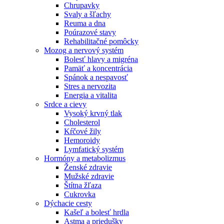
Chrupavky
Svaly a šľachy
Reuma a dna
Poúrazové stavy
Rehabilitačné pomôcky
Mozog a nervový systém
Bolesť hlavy a migréna
Pamäť a koncentrácia
Spánok a nespavosť
Stres a nervozita
Energia a vitalita
Srdce a cievy
Vysoký krvný tlak
Cholesterol
Kŕčové žily
Hemoroidy
Lymfatický systém
Hormóny a metabolizmus
Ženské zdravie
Mužské zdravie
Štítna žľaza
Cukrovka
Dýchacie cesty
Kašeľ a bolesť hrdla
Astma a priedušky