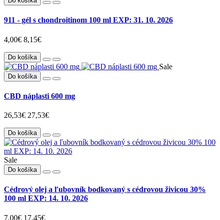
Do košíka
911 - gél s chondroitinom 100 ml EXP: 31. 10. 2026
4,00€
8,15€
Do košíka
Sale
Do košíka
CBD náplasti 600 mg
26,53€
27,53€
Do košíka
Sale
Do košíka
Cédrový olej a ľubovník bodkovaný s cédrovou živicou 30%
100 ml EXP: 14. 10. 2026
7,00€
17,45€