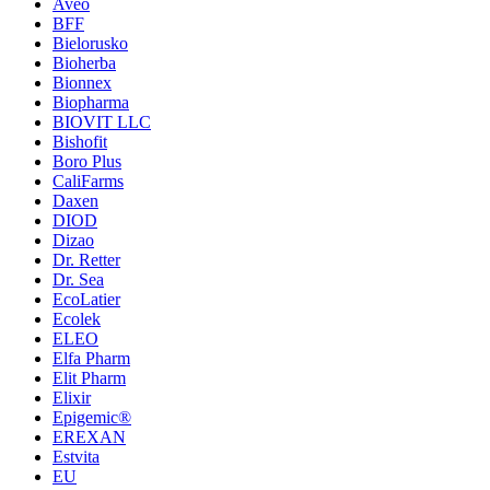
Aveo
BFF
Bielorusko
Bioherba
Bionnex
Biopharma
BIOVIT LLC
Bishofit
Boro Plus
CaliFarms
Daxen
DIOD
Dizao
Dr. Retter
Dr. Sea
EcoLatier
Ecolek
ELEO
Elfa Pharm
Elit Pharm
Elixir
Epigemic®
EREXAN
Estvita
EU