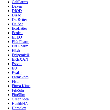
CaliFarms
Daxen
DIOD
Dizao
Dr. Retter
Dr. Sea
EcoLatier
Ecolek
ELEO
Elfa Pharm
Elit Pharm
Elixir
Epigemic®
EREXAN
Estvita
EU
Evalar
Farmakom
FBT
Firma Kima
FitoSila
FitoSlim
Green idea
HealthNA
Herbalex