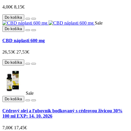
4,00€
8,15€
Do košíka
Sale
Do košíka
CBD náplasti 600 mg
26,53€
27,53€
Do košíka
Sale
Do košíka
Cédrový olej a ľubovník bodkovaný s cédrovou živicou 30%
100 ml EXP: 14. 10. 2026
7,00€
17,45€