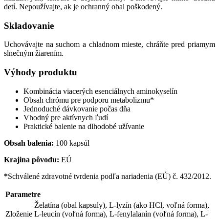
detí. Nepoužívajte, ak je ochranný obal poškodený.
Skladovanie
Uchovávajte na suchom a chladnom mieste, chráňte pred priamym
slnečným žiarením.
Výhody produktu
Kombinácia viacerých esenciálnych aminokyselín
Obsah chrómu pre podporu metabolizmu*
Jednoduché dávkovanie počas dňa
Vhodný pre aktívnych ľudí
Praktické balenie na dlhodobé užívanie
Obsah balenia:
100 kapsúl
Krajina pôvodu:
EÚ
*
Schválené zdravotné tvrdenia podľa nariadenia (EÚ) č. 432/2012.
Parametre
Želatína (obal kapsuly), L-lyzín (ako HCl, voľná forma),
Zloženie
L-leucín (voľná forma), L-fenylalanín (voľná forma), L-