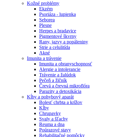
Kožné problémy
Ekzém
Psoriáza - lupienka
Seborea
Plesne
Herpes a bradavice
Pigmentové škvrny
Rany, jazvy a popáleniny
Strie a celulitída
Akné
Imunita a trávenie
Imunita a obranyschopnosť
Alergie a intolerancie
Trávenie a žalúdok
Pečeň a žlčník
Črevá a črevná mikroflóra
Parazity a detoxikácia
Kĺby a pohybový aparát
Bolesť chrbta a krížov
Kĺby
Chrupavky
Svaly a šľachy
Reuma a dna
Poúrazové stavy
Rehabilitačné pomôcky