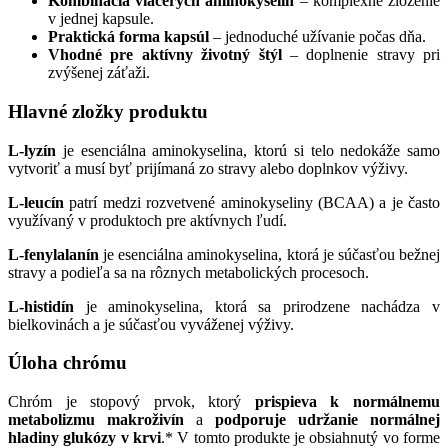
Kombinácia viacerých aminokyselín
– komplexné zloženie
v jednej kapsule.
Praktická forma kapsúl
– jednoduché užívanie počas dňa.
Vhodné pre aktívny životný štýl
– doplnenie stravy pri
zvýšenej záťaži.
Hlavné zložky produktu
L-lyzín
je esenciálna aminokyselina, ktorú si telo nedokáže samo
vytvoriť a musí byť prijímaná zo stravy alebo doplnkov výživy.
L-leucín
patrí medzi rozvetvené aminokyseliny (BCAA) a je často
využívaný v produktoch pre aktívnych ľudí.
L-fenylalanín
je esenciálna aminokyselina, ktorá je súčasťou bežnej
stravy a podieľa sa na rôznych metabolických procesoch.
L-histidín
je aminokyselina, ktorá sa prirodzene nachádza v
bielkovinách a je súčasťou vyváženej výživy.
Úloha chrómu
Chróm je stopový prvok, ktorý
prispieva k normálnemu
metabolizmu makroživín
a
podporuje udržanie normálnej
hladiny glukózy v krvi
.* V tomto produkte je obsiahnutý vo forme