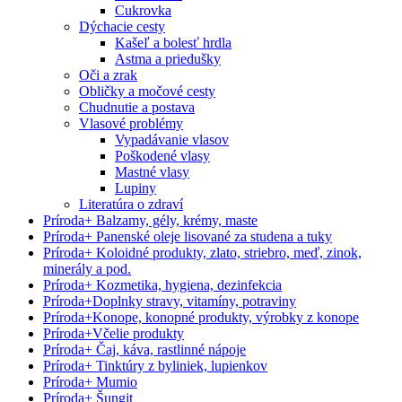
Cukrovka
Dýchacie cesty
Kašeľ a bolesť hrdla
Astma a priedušky
Oči a zrak
Obličky a močové cesty
Chudnutie a postava
Vlasové problémy
Vypadávanie vlasov
Poškodené vlasy
Mastné vlasy
Lupiny
Literatúra o zdraví
Príroda
+
Balzamy, gély, krémy, maste
Príroda
+
Panenské oleje lisované za studena a tuky
Príroda
+
Koloidné produkty, zlato, striebro, meď, zinok,
minerály a pod.
Príroda
+
Kozmetika, hygiena, dezinfekcia
Príroda
+
Doplnky stravy, vitamíny, potraviny
Príroda
+
Konope, konopné produkty, výrobky z konope
Príroda
+
Včelie produkty
Príroda
+
Čaj, káva, rastlinné nápoje
Príroda
+
Tinktúry z byliniek, lupienkov
Príroda
+
Mumio
Príroda
+
Šungit