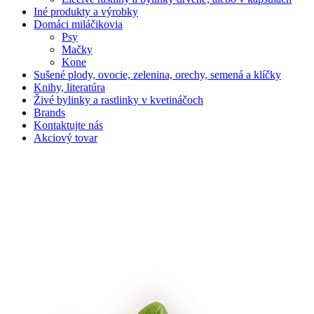
Iné produkty a výrobky
Domáci miláčikovia
Psy
Mačky
Kone
Sušené plody, ovocie, zelenina, orechy, semená a klíčky
Knihy, literatúra
Živé bylinky a rastlinky v kvetináčoch
Brands
Kontaktujte nás
Akciový tovar