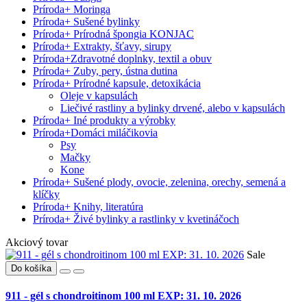
Príroda
+
Moringa
Príroda
+
Sušené bylinky
Príroda
+
Prírodná špongia KONJAC
Príroda
+
Extrakty, šťavy, sirupy
Príroda
+
Zdravotné doplnky, textil a obuv
Príroda
+
Zuby, pery, ústna dutina
Príroda
+
Prírodné kapsule, detoxikácia
Oleje v kapsulách
Liečivé rastliny a bylinky drvené, alebo v kapsulách
Príroda
+
Iné produkty a výrobky
Príroda
+
Domáci miláčikovia
Psy
Mačky
Kone
Príroda
+
Sušené plody, ovocie, zelenina, orechy, semená a
klíčky
Príroda
+
Knihy, literatúra
Príroda
+
Živé bylinky a rastlinky v kvetináčoch
Akciový tovar
Sale
Do košíka
911 - gél s chondroitinom 100 ml EXP: 31. 10. 2026