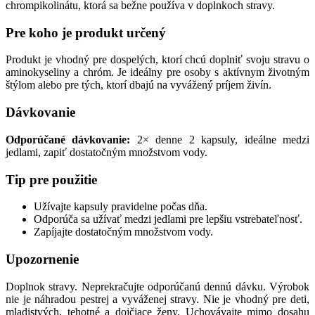
chrompikolinátu, ktorá sa bežne používa v doplnkoch stravy.
Pre koho je produkt určený
Produkt je vhodný pre dospelých, ktorí chcú doplniť svoju stravu o
aminokyseliny a chróm. Je ideálny pre osoby s aktívnym životným
štýlom alebo pre tých, ktorí dbajú na vyvážený príjem živín.
Dávkovanie
Odporúčané dávkovanie:
2× denne 2 kapsuly, ideálne medzi
jedlami, zapiť dostatočným množstvom vody.
Tip pre použitie
Užívajte kapsuly pravidelne počas dňa.
Odporúča sa užívať medzi jedlami pre lepšiu vstrebateľnosť.
Zapíjajte dostatočným množstvom vody.
Upozornenie
Doplnok stravy. Neprekračujte odporúčanú dennú dávku. Výrobok
nie je náhradou pestrej a vyváženej stravy. Nie je vhodný pre deti,
mladistvých, tehotné a dojčiace ženy. Uchovávajte mimo dosahu