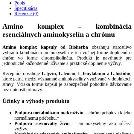
Popis
Špecifikácia
Recenzie (0)
Amino komplex – kombinácia
esenciálnych aminokyselín a chrómu
Amino komplex kapsuly od Bioherba
obsahujú starostlivo
vybranú kombináciu aminokyselín v ich voľnej forme doplnenú o
chróm vo forme chrompikolinátu. Produkt je navrhnutý pre
jednoduché každodenné užívanie a praktické doplnenie výživy.
Receptúra obsahuje
L-lyzín
,
L-leucín
,
L-fenylalanín
a
L-histidín
,
ktoré patria medzi významné aminokyseliny využívané v doplnkoch
stravy. Vďaka forme kapsúl je zabezpečené pohodlné dávkovanie
bez nutnosti prípravy.
Účinky a výhody produktu
Podpora metabolizmu makroživín
– chróm prispieva k jeho
normálnemu priebehu.*
Podpora rovnováhy živín
– aminokyseliny ako súčasť
výživy.