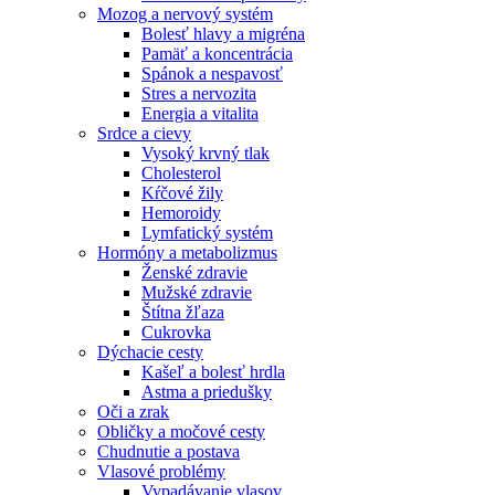
Mozog a nervový systém
Bolesť hlavy a migréna
Pamäť a koncentrácia
Spánok a nespavosť
Stres a nervozita
Energia a vitalita
Srdce a cievy
Vysoký krvný tlak
Cholesterol
Kŕčové žily
Hemoroidy
Lymfatický systém
Hormóny a metabolizmus
Ženské zdravie
Mužské zdravie
Štítna žľaza
Cukrovka
Dýchacie cesty
Kašeľ a bolesť hrdla
Astma a priedušky
Oči a zrak
Obličky a močové cesty
Chudnutie a postava
Vlasové problémy
Vypadávanie vlasov