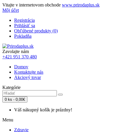
Vitajte v internetovom obchode
www.prirodaplus.sk
Môj účet
Registrácia
Prihlásiť sa
Obľúbené produkty (0)
Pokladňa
Zavolajte nám
+421 951 370 480
Domov
Kontaktujte nás
Akciový tovar
Kategórie
0 ks - 0,00€
Váš nákupný košík je prázdny!
Menu
Zdravie