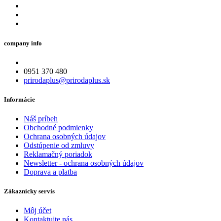
company info
0951 370 480
prirodaplus@prirodaplus.sk
Informácie
Náš príbeh
Obchodné podmienky
Ochrana osobných údajov
Odstúpenie od zmluvy
Reklamačný poriadok
Newsletter - ochrana osobných údajov
Doprava a platba
Zákaznícky servis
Môj účet
Kontaktujte nás