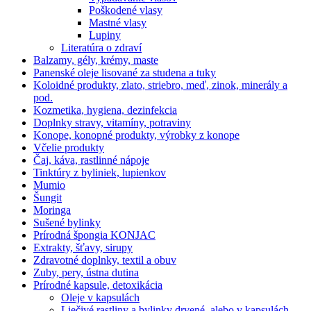
Poškodené vlasy
Mastné vlasy
Lupiny
Literatúra o zdraví
Balzamy, gély, krémy, maste
Panenské oleje lisované za studena a tuky
Koloidné produkty, zlato, striebro, meď, zinok, minerály a
pod.
Kozmetika, hygiena, dezinfekcia
Doplnky stravy, vitamíny, potraviny
Konope, konopné produkty, výrobky z konope
Včelie produkty
Čaj, káva, rastlinné nápoje
Tinktúry z byliniek, lupienkov
Mumio
Šungit
Moringa
Sušené bylinky
Prírodná špongia KONJAC
Extrakty, šťavy, sirupy
Zdravotné doplnky, textil a obuv
Zuby, pery, ústna dutina
Prírodné kapsule, detoxikácia
Oleje v kapsulách
Liečivé rastliny a bylinky drvené, alebo v kapsulách