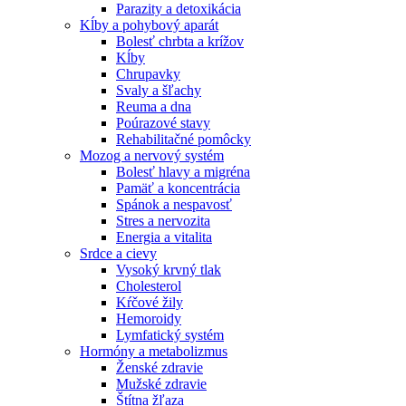
Parazity a detoxikácia
Kĺby a pohybový aparát
Bolesť chrbta a krížov
Kĺby
Chrupavky
Svaly a šľachy
Reuma a dna
Poúrazové stavy
Rehabilitačné pomôcky
Mozog a nervový systém
Bolesť hlavy a migréna
Pamäť a koncentrácia
Spánok a nespavosť
Stres a nervozita
Energia a vitalita
Srdce a cievy
Vysoký krvný tlak
Cholesterol
Kŕčové žily
Hemoroidy
Lymfatický systém
Hormóny a metabolizmus
Ženské zdravie
Mužské zdravie
Štítna žľaza