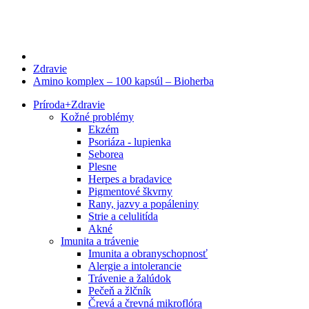
Zdravie
Amino komplex – 100 kapsúl – Bioherba
Príroda
+
Zdravie
Kožné problémy
Ekzém
Psoriáza - lupienka
Seborea
Plesne
Herpes a bradavice
Pigmentové škvrny
Rany, jazvy a popáleniny
Strie a celulitída
Akné
Imunita a trávenie
Imunita a obranyschopnosť
Alergie a intolerancie
Trávenie a žalúdok
Pečeň a žlčník
Črevá a črevná mikroflóra