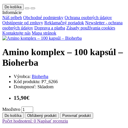
Do košíka
Informácie
Náš príbeh
Obchodné podmienky
Ochrana osobných údajov
Odstúpenie od zmluvy
Reklamačný poriadok
Newsletter - ochrana
osobných údajov
Doprava a platba
Zásady používania cookies
Kontaktujte nás
Mapa stránok
Amino komplex – 100 kapsúl –
Bioherba
Výrobca:
Bioherba
Kód produktu:
P7_6266
Dostupnosť:
Skladom
15,90€
Množstvo
Do košíka
Obľúbený produkt
Porovnať produkt
Počet hodnotení: 0
Napísať recenziu