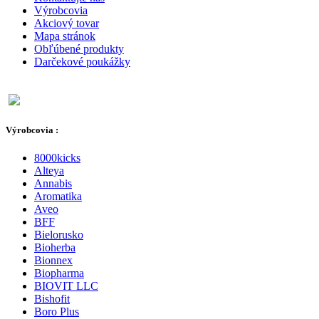
Výrobcovia
Akciový tovar
Mapa stránok
Obľúbené produkty
Darčekové poukážky
Výrobcovia :
8000kicks
Alteya
Annabis
Aromatika
Aveo
BFF
Bielorusko
Bioherba
Bionnex
Biopharma
BIOVIT LLC
Bishofit
Boro Plus