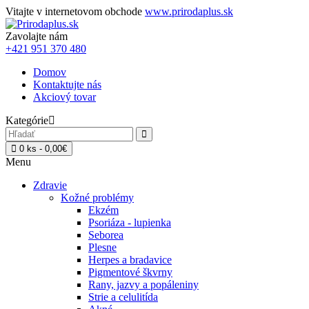
Vitajte v internetovom obchode
www.prirodaplus.sk
Zavolajte nám
+421 951 370 480
Domov
Kontaktujte nás
Akciový tovar
Kategórie
0 ks - 0,00€
Menu
Zdravie
Kožné problémy
Ekzém
Psoriáza - lupienka
Seborea
Plesne
Herpes a bradavice
Pigmentové škvrny
Rany, jazvy a popáleniny
Strie a celulitída