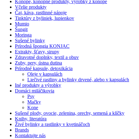
Konope, konopné produkty, výrobky z konope
Včelie produkty
Čaj, káva, rastlinné nápoje
Tinktúry z byliniek, lupienkov
Mumio
Šungit
Moringa
Sušené bylinky
Prírodná špongia KONJAC
Extrakty, šťavy, sirupy
Zdravotné doplnky, textil a obuv
Zuby, pery, ústna dutina
Prírodné kapsule, detoxikácia
Oleje v kapsulách
Liečivé rastliny a bylinky drvené, alebo v kapsulách
Iné produkty a výrobky
Domáci miláčikovia
Psy
Mačky
Kone
Sušené plody, ovocie, zelenina, orechy, semená a klíčky
Knihy, literatúra
Živé bylinky a rastlinky v kvetináčoch
Brands
Kontaktujte nás