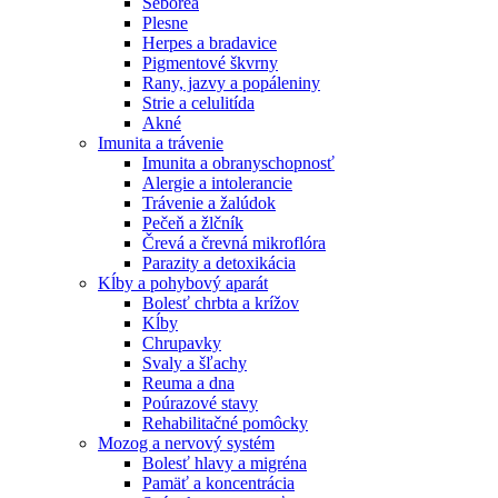
Seborea
Plesne
Herpes a bradavice
Pigmentové škvrny
Rany, jazvy a popáleniny
Strie a celulitída
Akné
Imunita a trávenie
Imunita a obranyschopnosť
Alergie a intolerancie
Trávenie a žalúdok
Pečeň a žlčník
Črevá a črevná mikroflóra
Parazity a detoxikácia
Kĺby a pohybový aparát
Bolesť chrbta a krížov
Kĺby
Chrupavky
Svaly a šľachy
Reuma a dna
Poúrazové stavy
Rehabilitačné pomôcky
Mozog a nervový systém
Bolesť hlavy a migréna
Pamäť a koncentrácia