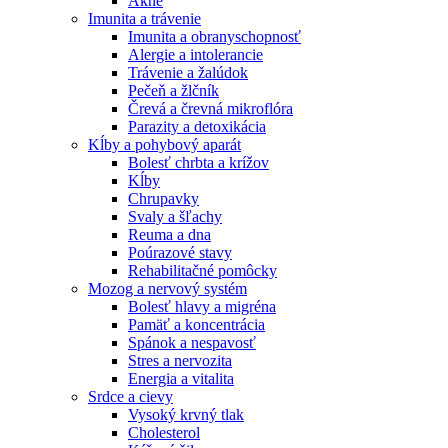
Akné
Imunita a trávenie
Imunita a obranyschopnosť
Alergie a intolerancie
Trávenie a žalúdok
Pečeň a žlčník
Črevá a črevná mikroflóra
Parazity a detoxikácia
Kĺby a pohybový aparát
Bolesť chrbta a krížov
Kĺby
Chrupavky
Svaly a šľachy
Reuma a dna
Poúrazové stavy
Rehabilitačné pomôcky
Mozog a nervový systém
Bolesť hlavy a migréna
Pamäť a koncentrácia
Spánok a nespavosť
Stres a nervozita
Energia a vitalita
Srdce a cievy
Vysoký krvný tlak
Cholesterol