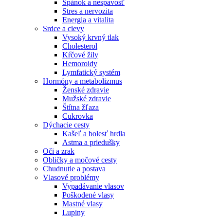
Spánok a nespavosť
Stres a nervozita
Energia a vitalita
Srdce a cievy
Vysoký krvný tlak
Cholesterol
Kŕčové žily
Hemoroidy
Lymfatický systém
Hormóny a metabolizmus
Ženské zdravie
Mužské zdravie
Štítna žľaza
Cukrovka
Dýchacie cesty
Kašeľ a bolesť hrdla
Astma a priedušky
Oči a zrak
Obličky a močové cesty
Chudnutie a postava
Vlasové problémy
Vypadávanie vlasov
Poškodené vlasy
Mastné vlasy
Lupiny