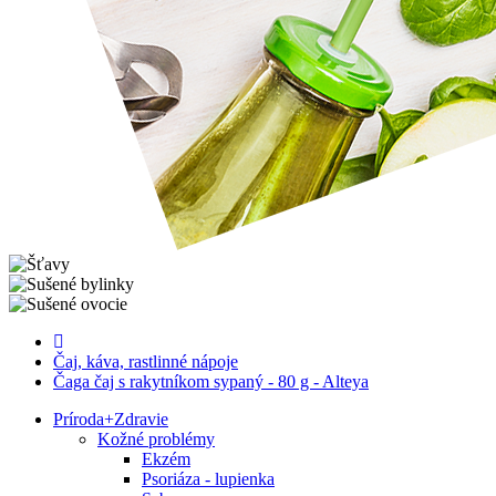
Čaj, káva, rastlinné nápoje
Čaga čaj s rakytníkom sypaný - 80 g - Alteya
Príroda
+
Zdravie
Kožné problémy
Ekzém
Psoriáza - lupienka