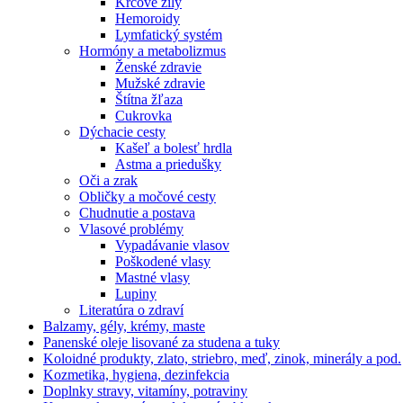
Kŕčové žily
Hemoroidy
Lymfatický systém
Hormóny a metabolizmus
Ženské zdravie
Mužské zdravie
Štítna žľaza
Cukrovka
Dýchacie cesty
Kašeľ a bolesť hrdla
Astma a priedušky
Oči a zrak
Obličky a močové cesty
Chudnutie a postava
Vlasové problémy
Vypadávanie vlasov
Poškodené vlasy
Mastné vlasy
Lupiny
Literatúra o zdraví
Balzamy, gély, krémy, maste
Panenské oleje lisované za studena a tuky
Koloidné produkty, zlato, striebro, meď, zinok, minerály a pod.
Kozmetika, hygiena, dezinfekcia
Doplnky stravy, vitamíny, potraviny