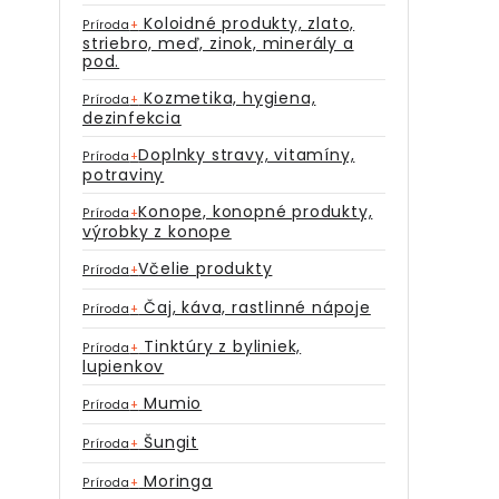
Koloidné produkty, zlato,
Príroda
+
striebro, meď, zinok, minerály a
pod.
Kozmetika, hygiena,
Príroda
+
dezinfekcia
Doplnky stravy, vitamíny,
Príroda
+
potraviny
Konope, konopné produkty,
Príroda
+
výrobky z konope
Včelie produkty
Príroda
+
Čaj, káva, rastlinné nápoje
Príroda
+
Tinktúry z byliniek,
Príroda
+
lupienkov
Mumio
Príroda
+
Šungit
Príroda
+
Moringa
Príroda
+