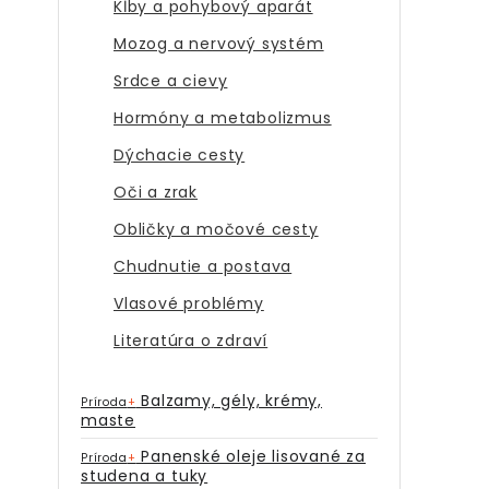
Kĺby a pohybový aparát
Mozog a nervový systém
Srdce a cievy
Hormóny a metabolizmus
Dýchacie cesty
Oči a zrak
Obličky a močové cesty
Chudnutie a postava
Vlasové problémy
Literatúra o zdraví
Balzamy, gély, krémy,
Príroda
+
maste
Panenské oleje lisované za
Príroda
+
studena a tuky