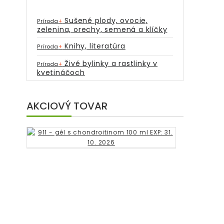
Sušené plody, ovocie,
Príroda
+
zelenina, orechy, semená a klíčky
Knihy, literatúra
Príroda
+
Živé bylinky a rastlinky v
Príroda
+
kvetináčoch
AKCIOVÝ TOVAR
9
1
1
-
g
é
l
s