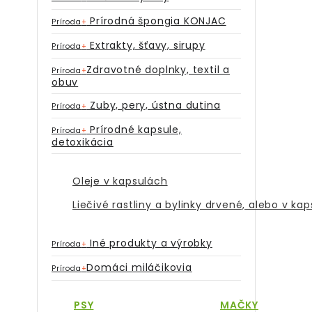
Prírodná špongia KONJAC
Príroda
+
Extrakty, šťavy, sirupy
Príroda
+
Zdravotné doplnky, textil a
Príroda
+
obuv
Zuby, pery, ústna dutina
Príroda
+
Prírodné kapsule,
Príroda
+
detoxikácia
Oleje v kapsulách
Liečivé rastliny a bylinky drvené, alebo v ka
Iné produkty a výrobky
Príroda
+
Domáci miláčikovia
Príroda
+
PSY
MAČKY