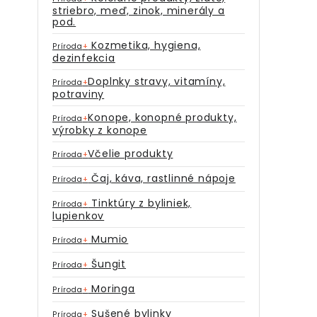
striebro, meď, zinok, minerály a
pod.
Kozmetika, hygiena,
Príroda
+
dezinfekcia
Doplnky stravy, vitamíny,
Príroda
+
potraviny
Konope, konopné produkty,
Príroda
+
výrobky z konope
Včelie produkty
Príroda
+
Čaj, káva, rastlinné nápoje
Príroda
+
Tinktúry z byliniek,
Príroda
+
lupienkov
Mumio
Príroda
+
Šungit
Príroda
+
Moringa
Príroda
+
Sušené bylinky
Príroda
+