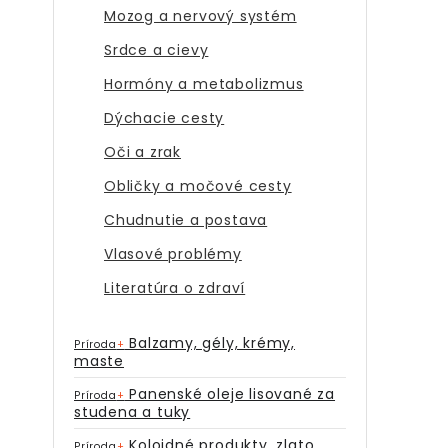
Mozog a nervový systém
Srdce a cievy
Hormóny a metabolizmus
Dýchacie cesty
Oči a zrak
Obličky a močové cesty
Chudnutie a postava
Vlasové problémy
Literatúra o zdraví
Balzamy, gély, krémy,
Príroda
+
maste
Panenské oleje lisované za
Príroda
+
studena a tuky
Koloidné produkty, zlato,
Príroda
+