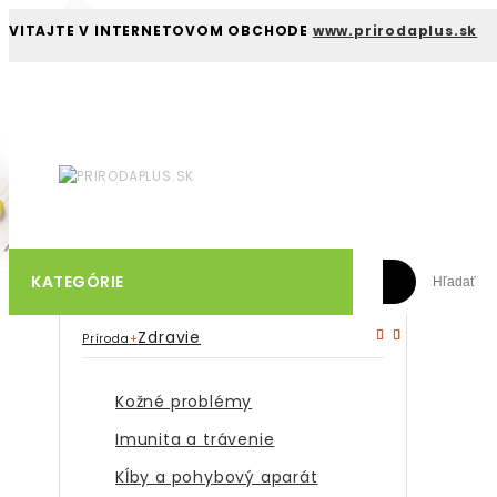
VITAJTE V INTERNETOVOM OBCHODE
www.prirodaplus.sk
KATEGÓRIE
Zdravie
Príroda
+
Kožné problémy
Imunita a trávenie
Kĺby a pohybový aparát