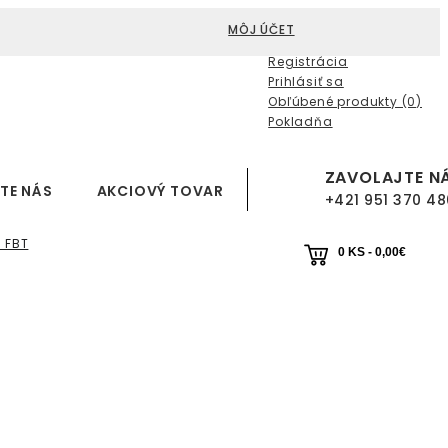
MÔJ ÚČET
Registrácia
Prihlásiť sa
Obľúbené produkty (0)
Pokladňa
ZAVOLAJTE N
TE NÁS
AKCIOVÝ TOVAR
+421 951 370 48
 FBT
0 KS - 0,00€