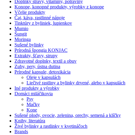
Doplnky stravy, vitamíny, potraviny
Konope, konopné produkty, výrobky z konope
Včelie produkty
Čaj, káva, rastlinné nápoje
Tinktúry z byliniek, lupienkov
Mumio
Šungit
Moringa
Sušené bylinky
Prírodná špongia KONJAC
Extrakty, šťavy, sirupy
Zdravotné doplnky, textil a obuv
Zuby, pery, ústna dutina
Prírodné kapsule, detoxikácia
Oleje v kapsulách
Liečivé rastliny a bylinky drvené, alebo v kapsulách
Iné produkty a výrobky
Domáci miláčikovia
Psy
Mačky
Kone
Sušené plody, ovocie, zelenina, orechy, semená a klíčky
Knihy, literatúra
Živé bylinky a rastlinky v kvetináčoch
Brands