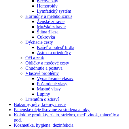
Kŕčové žily
Hemoroidy
Lymfatický systém
Hormóny a metabolizmus
Ženské zdravie
Mužské zdravie
Štítna žľaza
Cukrovka
Dýchacie cesty
Kašeľ a bolesť hrdla
Astma a priedušky
Oči a zrak
Obličky a močové cesty
Chudnutie a postava
Vlasové problémy
Vypadávanie vlasov
Poškodené vlasy
Mastné vlasy
Lupiny
Literatúra o zdraví
Balzamy, gély, krémy, maste
Panenské oleje lisované za studena a tuky
Koloidné produkty, zlato, striebro, meď, zinok, minerály a
pod.
Kozmetika, hygiena, dezinfekcia