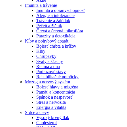
Akné
Imunita a trávenie
Imunita a obranyschopnosť
Alergie a intolerancie
Trávenie a žalúdok
Pečeň a žlčník
Črevá a črevná mikroflóra
Parazity a detoxikácia
Kĺby a pohybový aparát
Bolesť chrbta a krížov
Kĺby
Chrupavky
Svaly a šľachy
Reuma a dna
Poúrazové stavy
Rehabilitačné pomôcky
Mozog a nervový systém
Bolesť hlavy a migréna
Pamäť a koncentrácia
Spánok a nespavosť
Stres a nervozita
Energia a vitalita
Srdce a cievy
Vysoký krvný tlak
Cholesterol