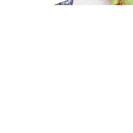
Zdravie
APITOXIN - masážny gél na kĺby s včelím jedom - 100 ml -
Twinstec 911+
Príroda
+
Zdravie