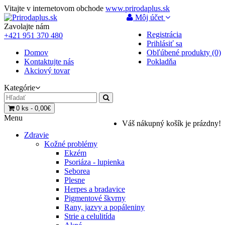
Vitajte v internetovom obchode
www.prirodaplus.sk
Môj účet
Zavolajte nám
Registrácia
+421 951 370 480
Prihlásiť sa
Domov
Obľúbené produkty (0)
Kontaktujte nás
Pokladňa
Akciový tovar
Kategórie
0 ks - 0,00€
Menu
Váš nákupný košík je prázdny!
Zdravie
Kožné problémy
Ekzém
Psoriáza - lupienka
Seborea
Plesne
Herpes a bradavice
Pigmentové škvrny
Rany, jazvy a popáleniny
Strie a celulitída