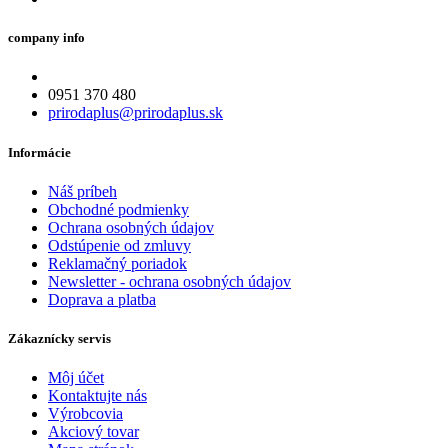
company info
0951 370 480
prirodaplus@prirodaplus.sk
Informácie
Náš príbeh
Obchodné podmienky
Ochrana osobných údajov
Odstúpenie od zmluvy
Reklamačný poriadok
Newsletter - ochrana osobných údajov
Doprava a platba
Zákaznícky servis
Môj účet
Kontaktujte nás
Výrobcovia
Akciový tovar