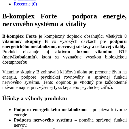
Recenzie (0)
B-komplex Forte – podpora energie,
nervového systému a vitality
B-komplex Forte
je komplexný doplnok obsahujúci všetkých
8
vitamínov skupiny B
vo vysokých dávkach pre
podporu
energetického metabolizmu, nervovej sústavy a celkovej vitality
.
Produkt obsahuje aj
aktívnu formu vitamínu B12
(metylkobalamín)
, ktorá sa vyznačuje vysokou biologickou
dostupnosťou.
Vitamíny skupiny B zohrávajú kľúčovú úlohu pri premene živín na
energiu, podpore psychickej rovnováhy a správnej funkcii
nervového systému. Tento doplnok je vhodný pre každodenné
užívanie najmä pri zvýšenej fyzickej alebo psychickej záťaži.
Účinky a výhody produktu
Podpora energetického metabolizmu
– prispieva k tvorbe
energie.
Podpora nervového systému
– pomáha správnej funkcii
nervov.