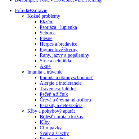
Príroda
+
Zdravie
Kožné problémy
Ekzém
Psoriáza - lupienka
Seborea
Plesne
Herpes a bradavice
Pigmentové škvrny
Rany, jazvy a popáleniny
Strie a celulitída
Akné
Imunita a trávenie
Imunita a obranyschopnosť
Alergie a intolerancie
Trávenie a žalúdok
Pečeň a žlčník
Črevá a črevná mikroflóra
Parazity a detoxikácia
Kĺby a pohybový aparát
Bolesť chrbta a krížov
Kĺby
Chrupavky
Svaly a šľachy
Reuma a dna