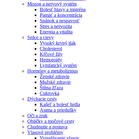
Mozog a nervový systém
Bolesť hlavy a migréna
Pamäť a koncentrácia
Spánok a nespavosť
Stres a nervozita
Energia a vitalita
Srdce a cievy
Vysoký krvný tlak
Cholesterol
Kŕčové žily
Hemoroidy
Lymfatický systém
Hormóny a metabolizmus
Ženské zdravie
Mužské zdravie
Štítna žľaza
Cukrovka
Dýchacie cesty
Kašeľ a bolesť hrdla
Astma a priedušky
Oči a zrak
Obličky a močové cesty
Chudnutie a postava
Vlasové problémy
Vypadávanie vlasov