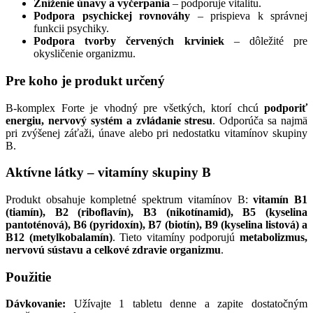
Zníženie únavy a vyčerpania
– podporuje vitalitu.
Podpora psychickej rovnováhy
– prispieva k správnej
funkcii psychiky.
Podpora tvorby červených krviniek
– dôležité pre
okysličenie organizmu.
Pre koho je produkt určený
B-komplex Forte je vhodný pre všetkých, ktorí chcú
podporiť
energiu, nervový systém a zvládanie stresu
. Odporúča sa najmä
pri zvýšenej záťaži, únave alebo pri nedostatku vitamínov skupiny
B.
Aktívne látky – vitamíny skupiny B
Produkt obsahuje kompletné spektrum vitamínov B:
vitamín B1
(tiamín), B2 (riboflavín), B3 (nikotínamid), B5 (kyselina
pantoténová), B6 (pyridoxín), B7 (biotín), B9 (kyselina listová) a
B12 (metylkobalamín)
. Tieto vitamíny podporujú
metabolizmus,
nervovú sústavu a celkové zdravie organizmu
.
Použitie
Dávkovanie:
Užívajte 1 tabletu denne a zapite dostatočným