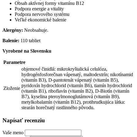
Obsah aktívnej formy vitamínu B12
Podpora energie a vitality
Podpora nervového systému
Veľké ekonomické balenie
Alergény:
Neobsahuje.
Balenie:
110 tabliet
Vyrobené na Slovensku
Parametre
objemové činidlá: mikrokryštalická celulóza,
hydrogénfosforečnan vápenatý, maltodextrín; nikotínamid
(vitamín B3), D-pantotenát vápenatý (vitamín B5),
pyridoxín hydrochlorid (vitamín B6), tiamín hydrochlorid
Zloženie
(vitamín B1), riboflavín (vitamín B2), D-Biotín (vitamín
B7), kyselina pteroylmonoglutámová (vitamín B9),
metylkobalamín (vitamín B12), protihrudkujúca látka:
stearán horečnatý rastlinného pôvodu.
Napísať recenziu
Vaše meno