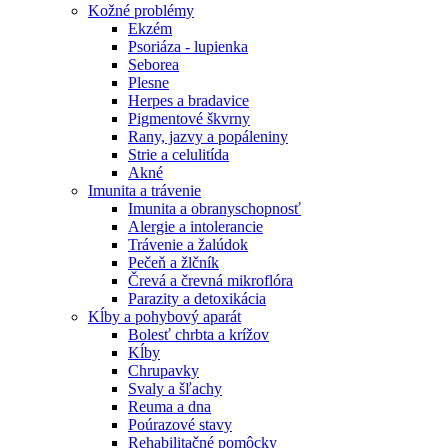
Kožné problémy
Ekzém
Psoriáza - lupienka
Seborea
Plesne
Herpes a bradavice
Pigmentové škvrny
Rany, jazvy a popáleniny
Strie a celulitída
Akné
Imunita a trávenie
Imunita a obranyschopnosť
Alergie a intolerancie
Trávenie a žalúdok
Pečeň a žlčník
Črevá a črevná mikroflóra
Parazity a detoxikácia
Kĺby a pohybový aparát
Bolesť chrbta a krížov
Kĺby
Chrupavky
Svaly a šľachy
Reuma a dna
Poúrazové stavy
Rehabilitačné pomôcky