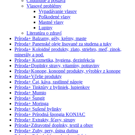
Chudnutie a postava
Vlasové problémy
Vypadávanie vlasov
Poškodené vlasy
Mastné vlasy
Lupiny
Literatúra o zdraví
Príroda
+
Balzamy, gély, krémy, maste
Príroda
+
Panenské oleje lisované za studena a tuky
Príroda
+
Koloidné produkty, zlato, striebro, meď, zinok,
minerály a pod.
Príroda
+
Kozmetika, hygiena, dezinfekcia
Príroda
+
Doplnky stravy, vitamíny, potraviny
Príroda
+
Konope, konopné produkty, výrobky z konope
Príroda
+
Včelie produkty
Príroda
+
Čaj, káva, rastlinné nápoje
Príroda
+
Tinktúry z byliniek, lupienkov
Príroda
+
Mumio
Príroda
+
Šungit
Príroda
+
Moringa
Príroda
+
Sušené bylinky
Príroda
+
Prírodná špongia KONJAC
Príroda
+
Extrakty, šťavy, sirupy
Príroda
+
Zdravotné doplnky, textil a obuv
Príroda
+
Zuby, pery, ústna dutina