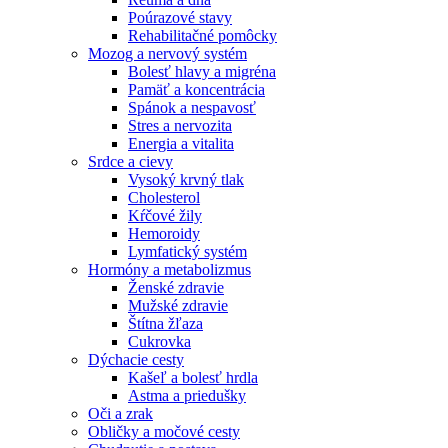
Poúrazové stavy
Rehabilitačné pomôcky
Mozog a nervový systém
Bolesť hlavy a migréna
Pamäť a koncentrácia
Spánok a nespavosť
Stres a nervozita
Energia a vitalita
Srdce a cievy
Vysoký krvný tlak
Cholesterol
Kŕčové žily
Hemoroidy
Lymfatický systém
Hormóny a metabolizmus
Ženské zdravie
Mužské zdravie
Štítna žľaza
Cukrovka
Dýchacie cesty
Kašeľ a bolesť hrdla
Astma a priedušky
Oči a zrak
Obličky a močové cesty