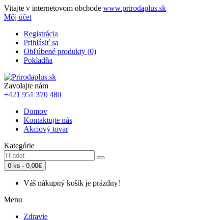
Vitajte v internetovom obchode
www.prirodaplus.sk
Môj účet
Registrácia
Prihlásiť sa
Obľúbené produkty (0)
Pokladňa
Zavolajte nám
+421 951 370 480
Domov
Kontaktujte nás
Akciový tovar
Kategórie
0 ks - 0,00€
Váš nákupný košík je prázdny!
Menu
Zdravie