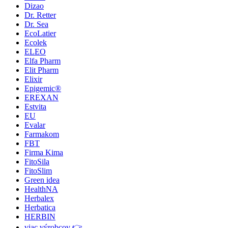
Dizao
Dr. Retter
Dr. Sea
EcoLatier
Ecolek
ELEO
Elfa Pharm
Elit Pharm
Elixir
Epigemic®
EREXAN
Estvita
EU
Evalar
Farmakom
FBT
Firma Kima
FitoSila
FitoSlim
Green idea
HealthNA
Herbalex
Herbatica
HERBIN
viac výrobcov 👉