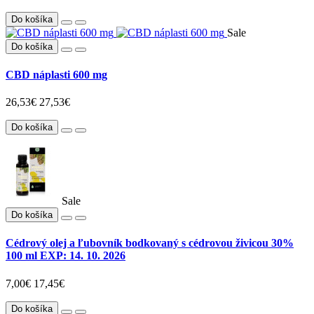
Do košíka
Sale
Do košíka
CBD náplasti 600 mg
26,53€
27,53€
Do košíka
Sale
Do košíka
Cédrový olej a ľubovník bodkovaný s cédrovou živicou 30%
100 ml EXP: 14. 10. 2026
7,00€
17,45€
Do košíka