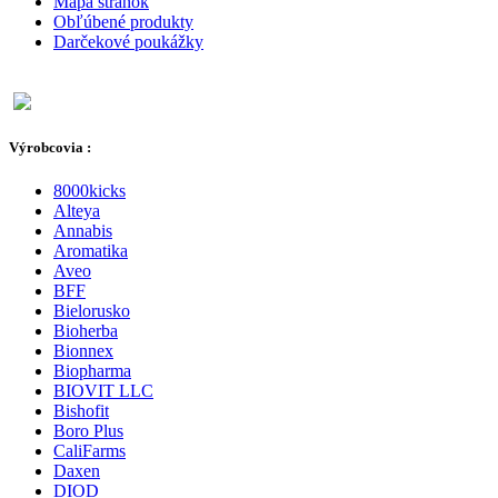
Mapa stránok
Obľúbené produkty
Darčekové poukážky
Výrobcovia :
8000kicks
Alteya
Annabis
Aromatika
Aveo
BFF
Bielorusko
Bioherba
Bionnex
Biopharma
BIOVIT LLC
Bishofit
Boro Plus
CaliFarms
Daxen
DIOD