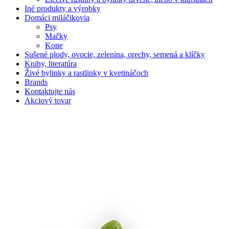
Iné produkty a výrobky
Domáci miláčikovia
Psy
Mačky
Kone
Sušené plody, ovocie, zelenina, orechy, semená a klíčky
Knihy, literatúra
Živé bylinky a rastlinky v kvetináčoch
Brands
Kontaktujte nás
Akciový tovar