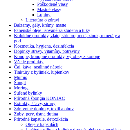
Poškodené vlasy
Mastné vlasy
Lupiny
Literatúra o zdraví
Balzamy, gély, krémy, maste
Panenské oleje lisované za studena a tuky
Koloidné produkty, zlato, striebro, meď, zinok, minerály a
pod.
Kozmetika, hygiena, dezinfekcia
Doplnky stravy, vitamíny, potraviny
Konope, konopné produkty, výrobky z konope
Včelie produkty
Čaj, káva, rastlinné nápoje
Tinktúry z byliniek, lupienkov
Mumio
Šungit
Moringa
Sušené bylinky
Prírodná špongia KONJAC
Extrakty, šťavy, sirupy
Zdravotné doplnky, textil a obuv
Zuby, pery, ústna dutina
Prírodné kapsule, detoxikácia
Oleje v kapsulách
Liečivé rastliny a bylinky drvené, alebo v kapsulách