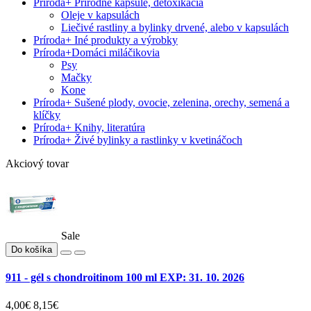
Príroda
+
Prírodné kapsule, detoxikácia
Oleje v kapsulách
Liečivé rastliny a bylinky drvené, alebo v kapsulách
Príroda
+
Iné produkty a výrobky
Príroda
+
Domáci miláčikovia
Psy
Mačky
Kone
Príroda
+
Sušené plody, ovocie, zelenina, orechy, semená a
klíčky
Príroda
+
Knihy, literatúra
Príroda
+
Živé bylinky a rastlinky v kvetináčoch
Akciový tovar
Sale
Do košíka
911 - gél s chondroitinom 100 ml EXP: 31. 10. 2026
4,00€
8,15€