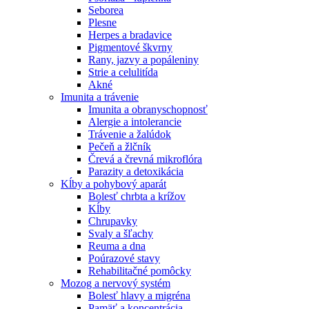
Seborea
Plesne
Herpes a bradavice
Pigmentové škvrny
Rany, jazvy a popáleniny
Strie a celulitída
Akné
Imunita a trávenie
Imunita a obranyschopnosť
Alergie a intolerancie
Trávenie a žalúdok
Pečeň a žlčník
Črevá a črevná mikroflóra
Parazity a detoxikácia
Kĺby a pohybový aparát
Bolesť chrbta a krížov
Kĺby
Chrupavky
Svaly a šľachy
Reuma a dna
Poúrazové stavy
Rehabilitačné pomôcky
Mozog a nervový systém
Bolesť hlavy a migréna
Pamäť a koncentrácia