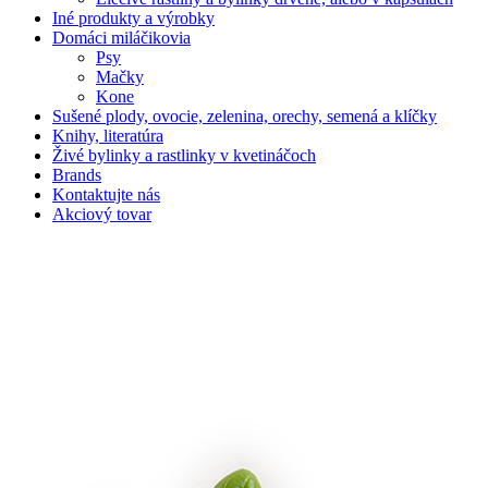
Iné produkty a výrobky
Domáci miláčikovia
Psy
Mačky
Kone
Sušené plody, ovocie, zelenina, orechy, semená a klíčky
Knihy, literatúra
Živé bylinky a rastlinky v kvetináčoch
Brands
Kontaktujte nás
Akciový tovar