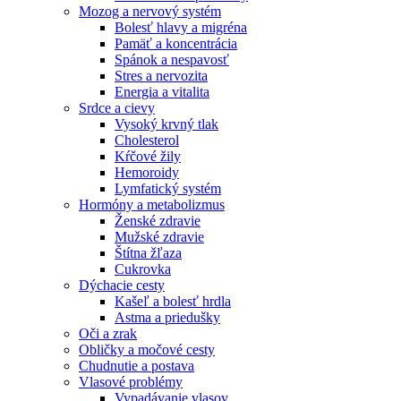
Mozog a nervový systém
Bolesť hlavy a migréna
Pamäť a koncentrácia
Spánok a nespavosť
Stres a nervozita
Energia a vitalita
Srdce a cievy
Vysoký krvný tlak
Cholesterol
Kŕčové žily
Hemoroidy
Lymfatický systém
Hormóny a metabolizmus
Ženské zdravie
Mužské zdravie
Štítna žľaza
Cukrovka
Dýchacie cesty
Kašeľ a bolesť hrdla
Astma a priedušky
Oči a zrak
Obličky a močové cesty
Chudnutie a postava
Vlasové problémy
Vypadávanie vlasov