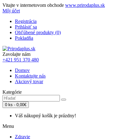
Vitajte v internetovom obchode
www.prirodaplus.sk
Môj účet
Registrácia
Prihlásiť sa
Obľúbené produkty (0)
Pokladňa
Zavolajte nám
+421 951 370 480
Domov
Kontaktujte nás
Akciový tovar
Kategórie
0 ks - 0,00€
Váš nákupný košík je prázdny!
Menu
Zdravie