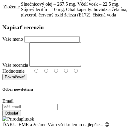
Slnečnicový olej – 267,5 mg, Včelí vosk – 22,5 mg,
Zloženie
Sójový lecitín – 10 mg, Obal kapsuly: hovädzia želatína,
glycerol, červený oxid železa (E172), čistená voda
Napísať recenziu
Vaše meno
Vaša recenzia
Hodnotenie
Pokračovať
Odber newslettera
Email
Odoslať
ĎAKUJEME a želáme Vám všetko len to najlepšie... 😊