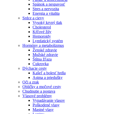
Spánok a nespavosť
Stres a nervozita
Energia a vitalita
Srdce a cievy
Vysoký krvný tlak
Cholesterol
Kŕčové žily
Hemoroidy
Lymfatický systém
Hormóny a metabolizmus
Ženské zdravie
Mužské zdravie
Štítna žľaza
Cukrovka
Dýchacie cesty
Kašeľ a bolesť hrdla
Astma a priedušky
Oči a zrak
Obličky a močové cesty
Chudnutie a postava
Vlasové problémy
Vypadávanie vlasov
Poškodené vlasy
Mastné vlasy