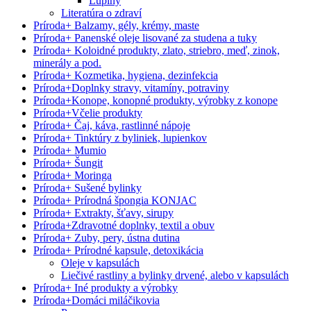
Lupiny
Literatúra o zdraví
Príroda
+
Balzamy, gély, krémy, maste
Príroda
+
Panenské oleje lisované za studena a tuky
Príroda
+
Koloidné produkty, zlato, striebro, meď, zinok,
minerály a pod.
Príroda
+
Kozmetika, hygiena, dezinfekcia
Príroda
+
Doplnky stravy, vitamíny, potraviny
Príroda
+
Konope, konopné produkty, výrobky z konope
Príroda
+
Včelie produkty
Príroda
+
Čaj, káva, rastlinné nápoje
Príroda
+
Tinktúry z byliniek, lupienkov
Príroda
+
Mumio
Príroda
+
Šungit
Príroda
+
Moringa
Príroda
+
Sušené bylinky
Príroda
+
Prírodná špongia KONJAC
Príroda
+
Extrakty, šťavy, sirupy
Príroda
+
Zdravotné doplnky, textil a obuv
Príroda
+
Zuby, pery, ústna dutina
Príroda
+
Prírodné kapsule, detoxikácia
Oleje v kapsulách
Liečivé rastliny a bylinky drvené, alebo v kapsulách
Príroda
+
Iné produkty a výrobky
Príroda
+
Domáci miláčikovia