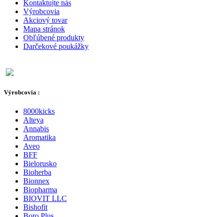
Kontaktujte nás
Výrobcovia
Akciový tovar
Mapa stránok
Obľúbené produkty
Darčekové poukážky
Výrobcovia :
8000kicks
Alteya
Annabis
Aromatika
Aveo
BFF
Bielorusko
Bioherba
Bionnex
Biopharma
BIOVIT LLC
Bishofit
Boro Plus