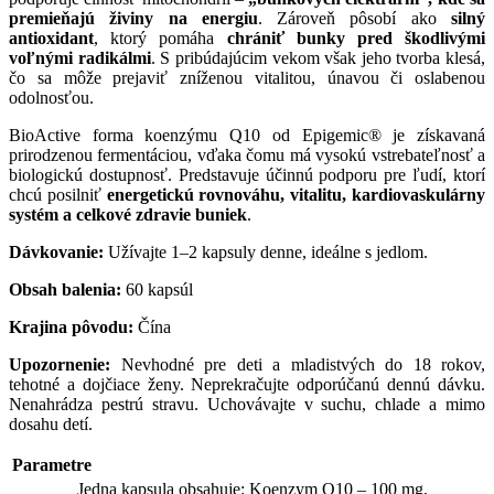
premieňajú živiny na energiu
. Zároveň pôsobí ako
silný
antioxidant
, ktorý pomáha
chrániť bunky pred škodlivými
voľnými radikálmi
. S pribúdajúcim vekom však jeho tvorba klesá,
čo sa môže prejaviť zníženou vitalitou, únavou či oslabenou
odolnosťou.
BioActive forma koenzýmu Q10 od Epigemic® je získavaná
prirodzenou fermentáciou, vďaka čomu má vysokú vstrebateľnosť a
biologickú dostupnosť. Predstavuje účinnú podporu pre ľudí, ktorí
chcú posilniť
energetickú rovnováhu, vitalitu, kardiovaskulárny
systém a celkové zdravie buniek
.
Dávkovanie:
Užívajte 1–2 kapsuly denne, ideálne s jedlom.
Obsah balenia:
60 kapsúl
Krajina pôvodu:
Čína
Upozornenie:
Nevhodné pre deti a mladistvých do 18 rokov,
tehotné a dojčiace ženy. Neprekračujte odporúčanú dennú dávku.
Nenahrádza pestrú stravu. Uchovávajte v suchu, chlade a mimo
dosahu detí.
Parametre
Jedna kapsula obsahuje: Koenzym Q10 – 100 mg,