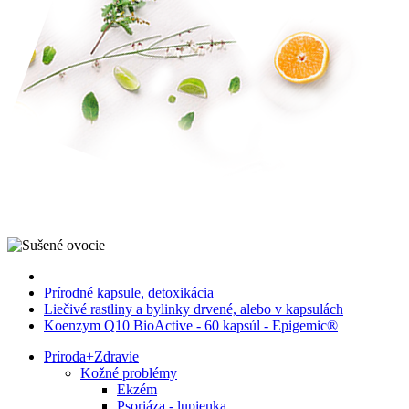
Prírodné kapsule, detoxikácia
Liečivé rastliny a bylinky drvené, alebo v kapsulách
Koenzym Q10 BioActive - 60 kapsúl - Epigemic®
Príroda
+
Zdravie
Kožné problémy
Ekzém
Psoriáza - lupienka