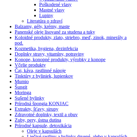
Poškodené vlasy
Mastné vlasy
Lupiny
Literatúra o zdraví
Balzamy, gély, krémy, maste
Panenské oleje lisované za studena a tuky
Koloidné produkty, zlato, striebro, meď, zinok, minerály a
pod.
Kozmetika, hygiena, dezinfekcia
Doplnky stravy, vitamíny, potraviny
Konope, konopné produkty, výrobky z konope
Včelie produkty
Čaj, káva, rastlinné nápoje
Tinktúry z byliniek, lupienkov
Mumio
Šungit
Moringa
Sušené bylinky
Prírodná špongia KONJAC
Extrakty, šťavy, sirupy
Zdravotné doplnky, textil a obuv
Zuby, pery, ústna dutina
Prírodné kapsule, detoxikácia
Oleje v kapsulách
Liečivé rastliny a bylinky drvené, alebo v kapsulách