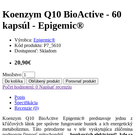
Koenzym Q10 BioActive - 60
kapsúl - Epigemic®
Výrobca:
Epigemic®
Kód produktu:
P7_5610
Dostupnosť:
Skladom
20,90€
Množstvo
Do košíka
Obľúbený produkt
Porovnať produkt
Počet hodnotení: 0
Napísať recenziu
Popis
Špecifikácia
Recenzie (0)
Koenzym Q10 BioActive Epigemic® predstavuje jednu z
kľúčových látok pre správne fungovanie buniek a ich energetický
metabolizmus. Táto prirodzene sa v tele vyskytujúca zlúčenina
podporuje činnosť mitochondrií –
„bunkových elektrární“, kde sa