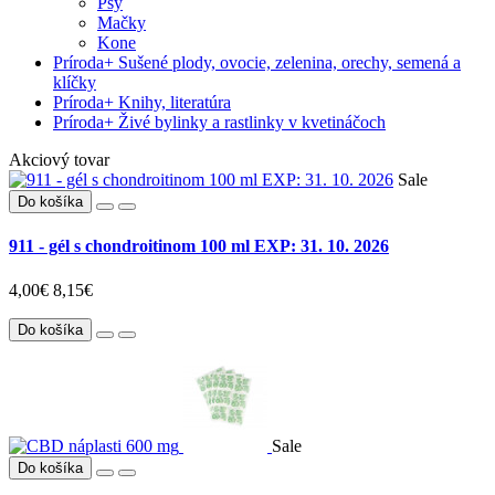
Psy
Mačky
Kone
Príroda
+
Sušené plody, ovocie, zelenina, orechy, semená a
klíčky
Príroda
+
Knihy, literatúra
Príroda
+
Živé bylinky a rastlinky v kvetináčoch
Akciový tovar
Sale
Do košíka
911 - gél s chondroitinom 100 ml EXP: 31. 10. 2026
4,00€
8,15€
Do košíka
Sale
Do košíka