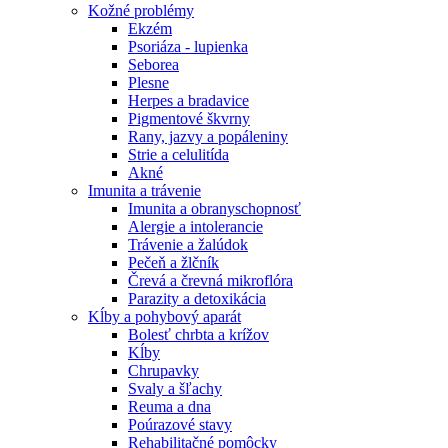
Kožné problémy
Ekzém
Psoriáza - lupienka
Seborea
Plesne
Herpes a bradavice
Pigmentové škvrny
Rany, jazvy a popáleniny
Strie a celulitída
Akné
Imunita a trávenie
Imunita a obranyschopnosť
Alergie a intolerancie
Trávenie a žalúdok
Pečeň a žlčník
Črevá a črevná mikroflóra
Parazity a detoxikácia
Kĺby a pohybový aparát
Bolesť chrbta a krížov
Kĺby
Chrupavky
Svaly a šľachy
Reuma a dna
Poúrazové stavy
Rehabilitačné pomôcky