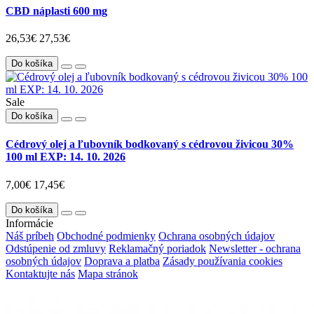
CBD náplasti 600 mg
26,53€
27,53€
Do košíka
Sale
Do košíka
Cédrový olej a ľubovník bodkovaný s cédrovou živicou 30%
100 ml EXP: 14. 10. 2026
7,00€
17,45€
Do košíka
Informácie
Náš príbeh
Obchodné podmienky
Ochrana osobných údajov
Odstúpenie od zmluvy
Reklamačný poriadok
Newsletter - ochrana
osobných údajov
Doprava a platba
Zásady používania cookies
Kontaktujte nás
Mapa stránok