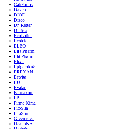
CaliFarms
Daxen
DIOD
Dizao
Dr. Retter
Dr. Sea
EcoLatier
Ecolek
ELEO
Elfa Pharm
Elit Pharm
Elixir
Epigemic®
EREXAN
Estvita
EU
Evalar
Farmakom
FBT
Firma Kima
FitoSila
FitoSlim
Green idea
HealthNA
Herbalex