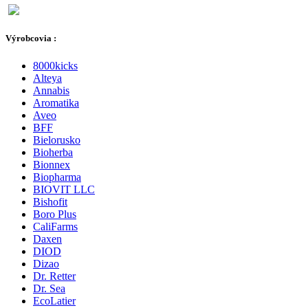
Výrobcovia :
8000kicks
Alteya
Annabis
Aromatika
Aveo
BFF
Bielorusko
Bioherba
Bionnex
Biopharma
BIOVIT LLC
Bishofit
Boro Plus
CaliFarms
Daxen
DIOD
Dizao
Dr. Retter
Dr. Sea
EcoLatier