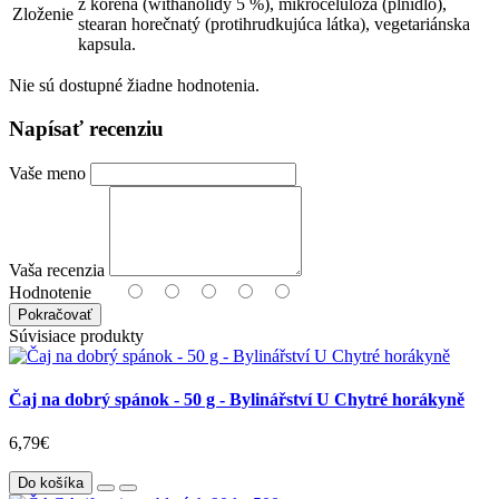
z koreňa (withanolidy 5 %), mikrocelulóza (plnidlo),
Zloženie
stearan horečnatý (protihrudkujúca látka), vegetariánska
kapsula.
Nie sú dostupné žiadne hodnotenia.
Napísať recenziu
Vaše meno
Vaša recenzia
Hodnotenie
Pokračovať
Súvisiace produkty
Čaj na dobrý spánok - 50 g - Bylinářství U Chytré horákyně
6,79€
Do košíka