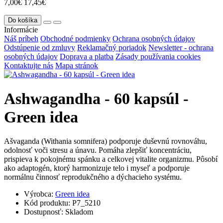
7,00€
17,45€
Do košíka
Informácie
Náš príbeh
Obchodné podmienky
Ochrana osobných údajov
Odstúpenie od zmluvy
Reklamačný poriadok
Newsletter - ochrana
osobných údajov
Doprava a platba
Zásady používania cookies
Kontaktujte nás
Mapa stránok
Ashwagandha - 60 kapsúl -
Green idea
Ašvaganda (Withania somnifera) podporuje duševnú rovnováhu,
odolnosť voči stresu a únavu. Pomáha zlepšiť koncentráciu,
prispieva k pokojnému spánku a celkovej vitalite organizmu. Pôsobí
ako adaptogén, ktorý harmonizuje telo i myseľ a podporuje
normálnu činnosť reprodukčného a dýchacieho systému.
Výrobca:
Green idea
Kód produktu:
P7_5210
Dostupnosť:
Skladom