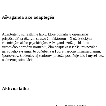
Ašvaganda ako adaptogén
Adaptogény sú rastlinné látky, ktoré pomáhajú organizmu
prispôsobiť sa rôznym stresovým faktorom – či už fyzickým,
chemickým alebo psychickým. Ašvaganda znižuje hladinu
stresového hormónu kortizolu, čím prispieva k lepšej rovnováhe
nervového systému. Je obľúbená u ľudí s náročným zamestnaním,
športovcov, študentov aj seniorov, pretože posilňuje telo i myseľ bez
nadmernej stimulácie.
Aktívna látka