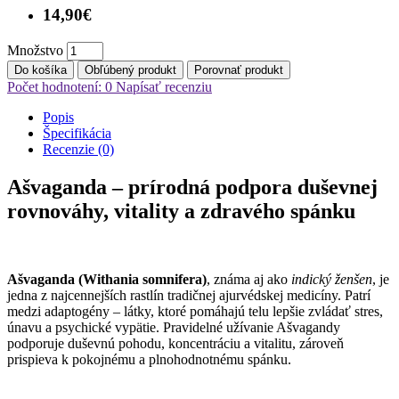
14,90€
Množstvo
Do košíka
Obľúbený produkt
Porovnať produkt
Počet hodnotení: 0
Napísať recenziu
Popis
Špecifikácia
Recenzie (0)
Ašvaganda – prírodná podpora duševnej
rovnováhy, vitality a zdravého spánku
Ašvaganda (Withania somnifera)
, známa aj ako
indický ženšen
, je
jedna z najcennejších rastlín tradičnej ajurvédskej medicíny. Patrí
medzi adaptogény – látky, ktoré pomáhajú telu lepšie zvládať stres,
únavu a psychické vypätie. Pravidelné užívanie Ašvagandy
podporuje duševnú pohodu, koncentráciu a vitalitu, zároveň
prispieva k pokojnému a plnohodnotnému spánku.