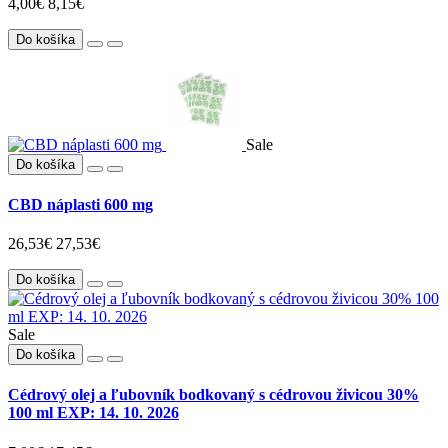
4,00€
8,15€
Do košíka
Sale
Do košíka
CBD náplasti 600 mg
26,53€
27,53€
Do košíka
Sale
Do košíka
Cédrový olej a ľubovník bodkovaný s cédrovou živicou 30%
100 ml EXP: 14. 10. 2026