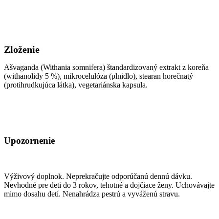
Zloženie
Ašvaganda (Withania somnifera) štandardizovaný extrakt z koreňa
(withanolidy 5 %), mikrocelulóza (plnidlo), stearan horečnatý
(protihrudkujúca látka), vegetariánska kapsula.
Upozornenie
Výživový doplnok. Neprekračujte odporúčanú dennú dávku.
Nevhodné pre deti do 3 rokov, tehotné a dojčiace ženy. Uchovávajte
mimo dosahu detí. Nenahrádza pestrú a vyváženú stravu.