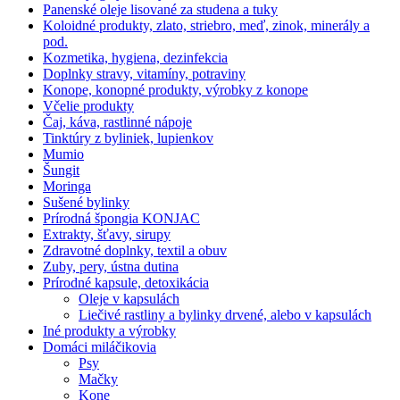
Panenské oleje lisované za studena a tuky
Koloidné produkty, zlato, striebro, meď, zinok, minerály a
pod.
Kozmetika, hygiena, dezinfekcia
Doplnky stravy, vitamíny, potraviny
Konope, konopné produkty, výrobky z konope
Včelie produkty
Čaj, káva, rastlinné nápoje
Tinktúry z byliniek, lupienkov
Mumio
Šungit
Moringa
Sušené bylinky
Prírodná špongia KONJAC
Extrakty, šťavy, sirupy
Zdravotné doplnky, textil a obuv
Zuby, pery, ústna dutina
Prírodné kapsule, detoxikácia
Oleje v kapsulách
Liečivé rastliny a bylinky drvené, alebo v kapsulách
Iné produkty a výrobky
Domáci miláčikovia
Psy
Mačky
Kone