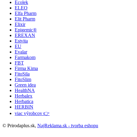
Ecolek
ELEO
Elfa Pharm
Elit Pharm
Elixir
Epigemic®
EREXAN
Estvita
EU
Evalar
Farmakom
FBT
Firma Kima
FitoSila
FitoSlim
Green idea
HealthNA
Herbalex
Herbatica
HERBIN
viac výrobcov 👉
© Prirodaplus.sk,
NajReklama.sk - tvorba eshopu