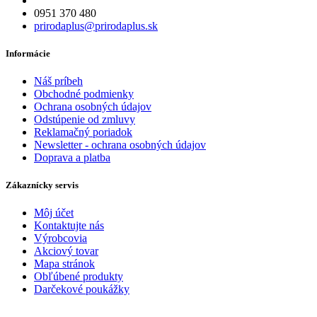
0951 370 480
prirodaplus@prirodaplus.sk
Informácie
Náš príbeh
Obchodné podmienky
Ochrana osobných údajov
Odstúpenie od zmluvy
Reklamačný poriadok
Newsletter - ochrana osobných údajov
Doprava a platba
Zákaznícky servis
Môj účet
Kontaktujte nás
Výrobcovia
Akciový tovar
Mapa stránok
Obľúbené produkty
Darčekové poukážky