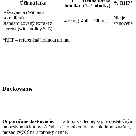
1
Denná dávka
Účinná látka
% RHP*
tobolka
(1–2 tobolky)
Ašvaganda (Withania
somnifera)
Nie je
450 mg
450 – 900 mg
štandardizovaný extrakt z
stanovené
koreňa (withanolidy 5 %)
*RHP – referenčná hodnota príjmu
Dávkovanie
Odporúčané dávkovanie:
1 – 2 tobolky denne, zapite dostatočným
množstvom tekutiny. Začnite s 1 tobolkou denne; ak dobre znášate,
možno zvýšiť na 2 tobolky denne.