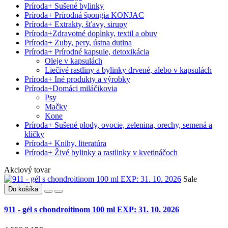
Príroda
+
Sušené bylinky
Príroda
+
Prírodná špongia KONJAC
Príroda
+
Extrakty, šťavy, sirupy
Príroda
+
Zdravotné doplnky, textil a obuv
Príroda
+
Zuby, pery, ústna dutina
Príroda
+
Prírodné kapsule, detoxikácia
Oleje v kapsulách
Liečivé rastliny a bylinky drvené, alebo v kapsulách
Príroda
+
Iné produkty a výrobky
Príroda
+
Domáci miláčikovia
Psy
Mačky
Kone
Príroda
+
Sušené plody, ovocie, zelenina, orechy, semená a
klíčky
Príroda
+
Knihy, literatúra
Príroda
+
Živé bylinky a rastlinky v kvetináčoch
Akciový tovar
Sale
Do košíka
911 - gél s chondroitinom 100 ml EXP: 31. 10. 2026