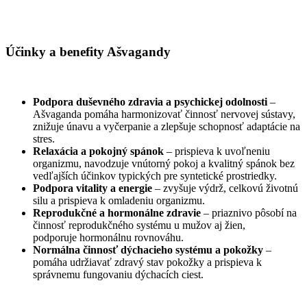
Účinky a benefity Ašvagandy
Podpora duševného zdravia a psychickej odolnosti
–
Ašvaganda pomáha harmonizovať činnosť nervovej sústavy,
znižuje únavu a vyčerpanie a zlepšuje schopnosť adaptácie na
stres.
Relaxácia a pokojný spánok
– prispieva k uvoľneniu
organizmu, navodzuje vnútorný pokoj a kvalitný spánok bez
vedľajších účinkov typických pre syntetické prostriedky.
Podpora vitality a energie
– zvyšuje výdrž, celkovú životnú
silu a prispieva k omladeniu organizmu.
Reprodukčné a hormonálne zdravie
– priaznivo pôsobí na
činnosť reprodukčného systému u mužov aj žien,
podporuje hormonálnu rovnováhu.
Normálna činnosť dýchacieho systému a pokožky
–
pomáha udržiavať zdravý stav pokožky a prispieva k
správnemu fungovaniu dýchacích ciest.