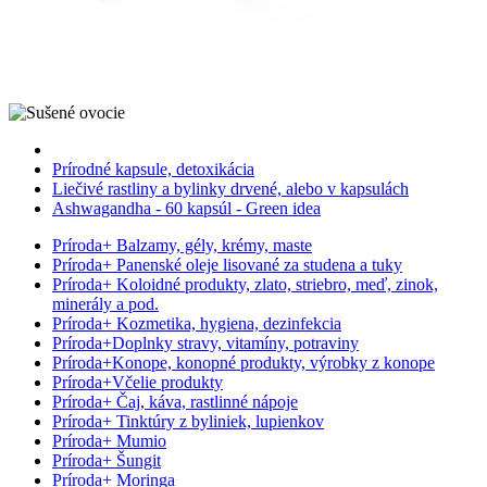
Prírodné kapsule, detoxikácia
Liečivé rastliny a bylinky drvené, alebo v kapsulách
Ashwagandha - 60 kapsúl - Green idea
Príroda
+
Balzamy, gély, krémy, maste
Príroda
+
Panenské oleje lisované za studena a tuky
Príroda
+
Koloidné produkty, zlato, striebro, meď, zinok,
minerály a pod.
Príroda
+
Kozmetika, hygiena, dezinfekcia
Príroda
+
Doplnky stravy, vitamíny, potraviny
Príroda
+
Konope, konopné produkty, výrobky z konope
Príroda
+
Včelie produkty
Príroda
+
Čaj, káva, rastlinné nápoje
Príroda
+
Tinktúry z byliniek, lupienkov
Príroda
+
Mumio
Príroda
+
Šungit
Príroda
+
Moringa