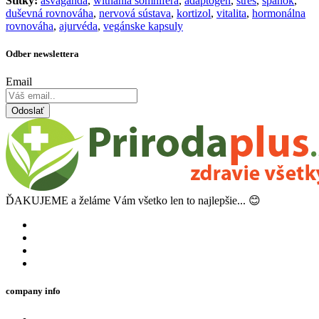
Štítky:
ašvaganda
,
withania somnifera
,
adaptogén
,
stres
,
spánok
,
duševná rovnováha
,
nervová sústava
,
kortizol
,
vitalita
,
hormonálna
rovnováha
,
ajurvéda
,
vegánske kapsuly
Odber newslettera
Email
Odoslať
ĎAKUJEME a želáme Vám všetko len to najlepšie... 😊
company info