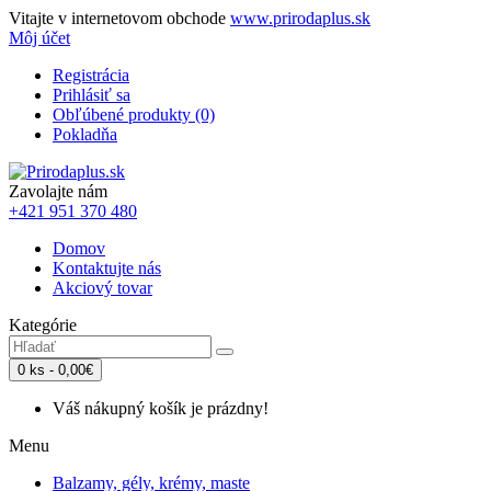
Vitajte v internetovom obchode
www.prirodaplus.sk
Môj účet
Registrácia
Prihlásiť sa
Obľúbené produkty (0)
Pokladňa
Zavolajte nám
+421 951 370 480
Domov
Kontaktujte nás
Akciový tovar
Kategórie
0 ks - 0,00€
Váš nákupný košík je prázdny!
Menu
Balzamy, gély, krémy, maste