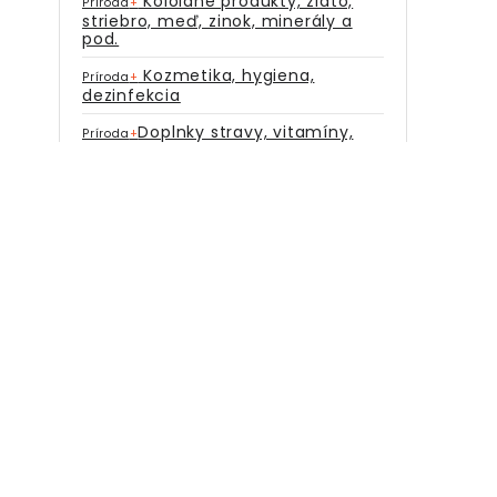
Koloidné produkty, zlato,
Príroda
+
striebro, meď, zinok, minerály a
pod.
Kozmetika, hygiena,
Príroda
+
dezinfekcia
Doplnky stravy, vitamíny,
Príroda
+
potraviny
Konope, konopné produkty,
Príroda
+
výrobky z konope
Včelie produkty
Príroda
+
Čaj, káva, rastlinné nápoje
Príroda
+
Tinktúry z byliniek,
Príroda
+
lupienkov
Mumio
Príroda
+
Šungit
Príroda
+
Moringa
Príroda
+
Sušené bylinky