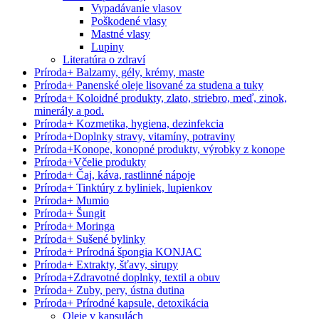
Vypadávanie vlasov
Poškodené vlasy
Mastné vlasy
Lupiny
Literatúra o zdraví
Príroda
+
Balzamy, gély, krémy, maste
Príroda
+
Panenské oleje lisované za studena a tuky
Príroda
+
Koloidné produkty, zlato, striebro, meď, zinok,
minerály a pod.
Príroda
+
Kozmetika, hygiena, dezinfekcia
Príroda
+
Doplnky stravy, vitamíny, potraviny
Príroda
+
Konope, konopné produkty, výrobky z konope
Príroda
+
Včelie produkty
Príroda
+
Čaj, káva, rastlinné nápoje
Príroda
+
Tinktúry z byliniek, lupienkov
Príroda
+
Mumio
Príroda
+
Šungit
Príroda
+
Moringa
Príroda
+
Sušené bylinky
Príroda
+
Prírodná špongia KONJAC
Príroda
+
Extrakty, šťavy, sirupy
Príroda
+
Zdravotné doplnky, textil a obuv
Príroda
+
Zuby, pery, ústna dutina
Príroda
+
Prírodné kapsule, detoxikácia
Oleje v kapsulách