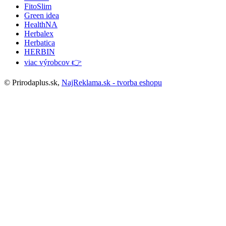
FitoSlim
Green idea
HealthNA
Herbalex
Herbatica
HERBIN
viac výrobcov 👉
© Prirodaplus.sk,
NajReklama.sk - tvorba eshopu