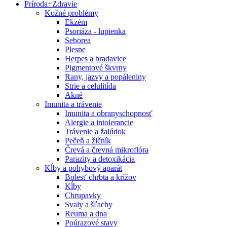
Príroda
+
Zdravie
Kožné problémy
Ekzém
Psoriáza - lupienka
Seborea
Plesne
Herpes a bradavice
Pigmentové škvrny
Rany, jazvy a popáleniny
Strie a celulitída
Akné
Imunita a trávenie
Imunita a obranyschopnosť
Alergie a intolerancie
Trávenie a žalúdok
Pečeň a žlčník
Črevá a črevná mikroflóra
Parazity a detoxikácia
Kĺby a pohybový aparát
Bolesť chrbta a krížov
Kĺby
Chrupavky
Svaly a šľachy
Reuma a dna
Poúrazové stavy