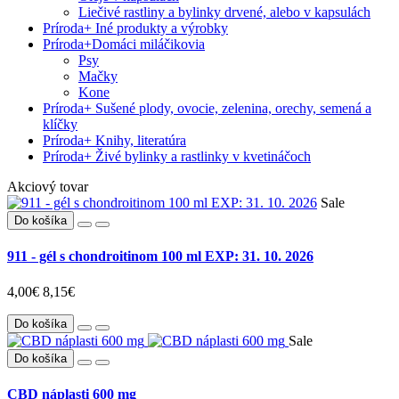
Liečivé rastliny a bylinky drvené, alebo v kapsulách
Príroda
+
Iné produkty a výrobky
Príroda
+
Domáci miláčikovia
Psy
Mačky
Kone
Príroda
+
Sušené plody, ovocie, zelenina, orechy, semená a
klíčky
Príroda
+
Knihy, literatúra
Príroda
+
Živé bylinky a rastlinky v kvetináčoch
Akciový tovar
Sale
Do košíka
911 - gél s chondroitinom 100 ml EXP: 31. 10. 2026
4,00€
8,15€
Do košíka
Sale
Do košíka
CBD náplasti 600 mg