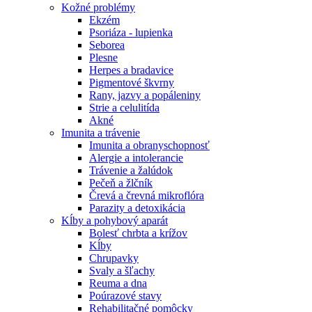
Kožné problémy
Ekzém
Psoriáza - lupienka
Seborea
Plesne
Herpes a bradavice
Pigmentové škvrny
Rany, jazvy a popáleniny
Strie a celulitída
Akné
Imunita a trávenie
Imunita a obranyschopnosť
Alergie a intolerancie
Trávenie a žalúdok
Pečeň a žlčník
Črevá a črevná mikroflóra
Parazity a detoxikácia
Kĺby a pohybový aparát
Bolesť chrbta a krížov
Kĺby
Chrupavky
Svaly a šľachy
Reuma a dna
Poúrazové stavy
Rehabilitačné pomôcky