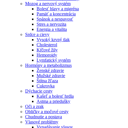
Mozog a nervový systém
Bolesť hlavy a migréna
Pamäť a koncentrácia
Spánok a nespavosť
Stres a nervozita
Energia a vitalita
Srdce a cievy
Vysoký krvný tlak
Cholesterol
Kŕčové žily
Hemoroidy
Lymfatický systém
Hormóny a metabolizmus
Ženské zdravie
Mužské zdravie
Štítna žľaza
Cukrovka
Dýchacie cesty
Kašeľ a bolesť hrdla
Astma a priedušky
Oči a zrak
Obličky a močové cesty
Chudnutie a postava
Vlasové problémy
Vypadávanie vlasov