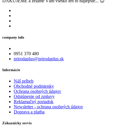
ĎAKUJEME a želáme Vám všetko len to najlepšie... 😊
company info
0951 370 480
prirodaplus@prirodaplus.sk
Informácie
Náš príbeh
Obchodné podmienky
Ochrana osobných údajov
Odstúpenie od zmluvy
Reklamačný poriadok
Newsletter - ochrana osobných údajov
Doprava a platba
Zákaznícky servis