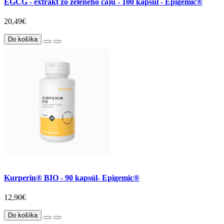
EGCG - extrakt zo zeleného čaju - 100 kapsúl - Epigemic®
20,49€
Do košíka
Kurperin® BIO - 90 kapsúl- Epigemic®
12,90€
Do košíka