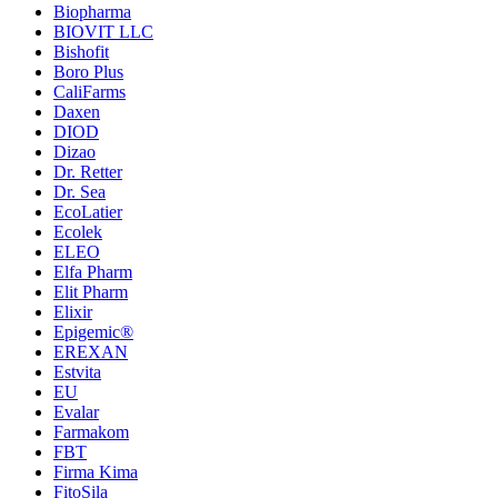
Biopharma
BIOVIT LLC
Bishofit
Boro Plus
CaliFarms
Daxen
DIOD
Dizao
Dr. Retter
Dr. Sea
EcoLatier
Ecolek
ELEO
Elfa Pharm
Elit Pharm
Elixir
Epigemic®
EREXAN
Estvita
EU
Evalar
Farmakom
FBT
Firma Kima
FitoSila