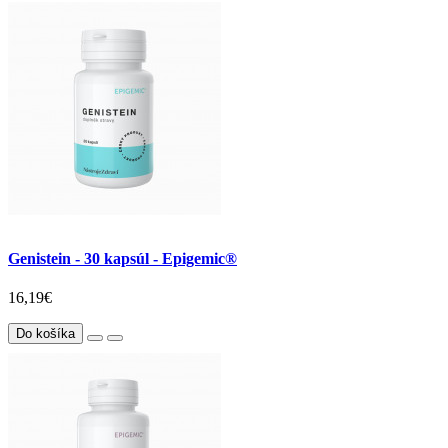
Genistein - 30 kapsúl - Epigemic®
16,19€
Do košíka