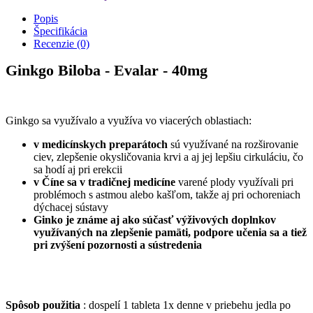
Popis
Špecifikácia
Recenzie (0)
Ginkgo Biloba - Evalar - 40mg
Ginkgo sa využívalo a využíva vo viacerých oblastiach:
v medicínskych preparátoch
sú využívané na rozširovanie
ciev, zlepšenie okysličovania krvi a aj jej lepšiu cirkuláciu, čo
sa hodí aj pri erekcii
v Číne sa v tradičnej medicíne
varené plody využívali pri
problémoch s astmou alebo kašľom, takže aj pri ochoreniach
dýchacej sústavy
Ginko je známe aj ako súčasť výživových doplnkov
využívaných na zlepšenie pamäti, podpore učenia sa a tiež
pri
zvýšení pozornosti a sústredenia
Spôsob použitia
: dospelí 1 tableta 1x denne v priebehu jedla po