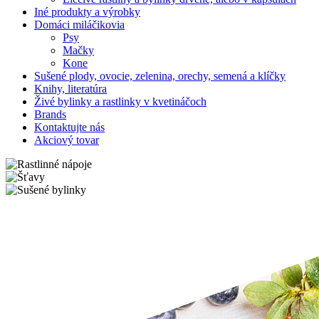
Iné produkty a výrobky
Domáci miláčikovia
Psy
Mačky
Kone
Sušené plody, ovocie, zelenina, orechy, semená a klíčky
Knihy, literatúra
Živé bylinky a rastlinky v kvetináčoch
Brands
Kontaktujte nás
Akciový tovar