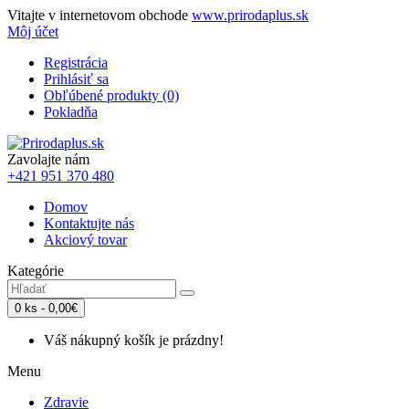
Vitajte v internetovom obchode
www.prirodaplus.sk
Môj účet
Registrácia
Prihlásiť sa
Obľúbené produkty (0)
Pokladňa
Zavolajte nám
+421 951 370 480
Domov
Kontaktujte nás
Akciový tovar
Kategórie
0 ks - 0,00€
Váš nákupný košík je prázdny!
Menu
Zdravie