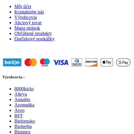
Môj účet
Kontaktujte nás
Výrobcovia
Akciový tovar
Mapa stránok
Obľúbené produkty
Darčekové poukážky
Výrobcovia :
8000kicks
Alteya
Annabis
Aromatika
Aveo
BFF
Bielorusko
Bioherba
Bionnex