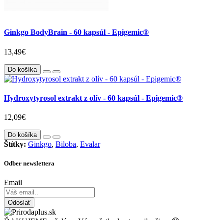
Ginkgo BodyBrain - 60 kapsúl - Epigemic®
13,49€
Do košíka
Hydroxytyrosol extrakt z olív - 60 kapsúl - Epigemic®
12,09€
Do košíka
Štítky:
Ginkgo
,
Biloba
,
Evalar
Odber newslettera
Email
Odoslať