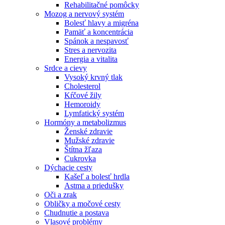
Rehabilitačné pomôcky
Mozog a nervový systém
Bolesť hlavy a migréna
Pamäť a koncentrácia
Spánok a nespavosť
Stres a nervozita
Energia a vitalita
Srdce a cievy
Vysoký krvný tlak
Cholesterol
Kŕčové žily
Hemoroidy
Lymfatický systém
Hormóny a metabolizmus
Ženské zdravie
Mužské zdravie
Štítna žľaza
Cukrovka
Dýchacie cesty
Kašeľ a bolesť hrdla
Astma a priedušky
Oči a zrak
Obličky a močové cesty
Chudnutie a postava
Vlasové problémy