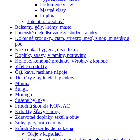
Poškodené vlasy
Mastné vlasy
Lupiny
Literatúra o zdraví
Balzamy, gély, krémy, maste
Panenské oleje lisované za studena a tuky
Koloidné produkty, zlato, striebro, meď, zinok, minerály a
pod.
Kozmetika, hygiena, dezinfekcia
Doplnky stravy, vitamíny, potraviny
Konope, konopné produkty, výrobky z konope
Včelie produkty
Čaj, káva, rastlinné nápoje
Tinktúry z byliniek, lupienkov
Mumio
Šungit
Moringa
Sušené bylinky
Prírodná špongia KONJAC
Extrakty, šťavy, sirupy
Zdravotné doplnky, textil a obuv
Zuby, pery, ústna dutina
Prírodné kapsule, detoxikácia
Oleje v kapsulách
Liečivé rastliny a bylinky drvené, alebo v kapsulách