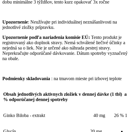
dobu minimálne 3 týždňov, tento kurz opakovať 3x ročne
Upozornenie
: Neužívajte pri individuálnej neznášanlivosti na
jednotlivé zložky prípravku.
Upozornenie podľa nariadenia komisie EÚ:
Tento produkt je
registrovaný ako doplnok stravy. Nemá schválené liečivé účinky a
nejedná sa o liek. Nie je určené ako náhrada pestrej stravy.
Neprekračujte odporúčané dávkovanie. Dátum spotreby vyznačený
na obale.
Podmienky skladovania
: na tmavom mieste pri izbovej teplote
Obsah jednotlivých aktívnych zložiek v dennej dávke (1 tbl)
a
% odporúčanej dennej spotreby
Ginko Biloba - extrakt 40 mg
26 %
1
Glycín
20 mg