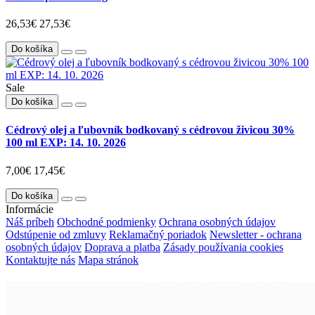
26,53€
27,53€
Do košíka
Sale
Do košíka
Cédrový olej a ľubovník bodkovaný s cédrovou živicou 30%
100 ml EXP: 14. 10. 2026
7,00€
17,45€
Do košíka
Informácie
Náš príbeh
Obchodné podmienky
Ochrana osobných údajov
Odstúpenie od zmluvy
Reklamačný poriadok
Newsletter - ochrana
osobných údajov
Doprava a platba
Zásady používania cookies
Kontaktujte nás
Mapa stránok