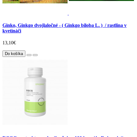
Ginko, Ginkgo dvojlaločné - ( Ginkgo biloba L. ) / rastlina v
kvetináči
13,10€
Do košíka