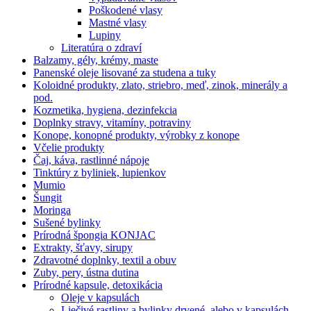
Poškodené vlasy
Mastné vlasy
Lupiny
Literatúra o zdraví
Balzamy, gély, krémy, maste
Panenské oleje lisované za studena a tuky
Koloidné produkty, zlato, striebro, meď, zinok, minerály a
pod.
Kozmetika, hygiena, dezinfekcia
Doplnky stravy, vitamíny, potraviny
Konope, konopné produkty, výrobky z konope
Včelie produkty
Čaj, káva, rastlinné nápoje
Tinktúry z byliniek, lupienkov
Mumio
Šungit
Moringa
Sušené bylinky
Prírodná špongia KONJAC
Extrakty, šťavy, sirupy
Zdravotné doplnky, textil a obuv
Zuby, pery, ústna dutina
Prírodné kapsule, detoxikácia
Oleje v kapsulách
Liečivé rastliny a bylinky drvené, alebo v kapsulách