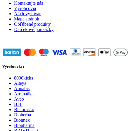
Kontaktujte nás
Výrobcovia
Akciový tovar
Mapa stránok
Obľúbené produkty
Darčekové poukážky
Výrobcovia :
8000kicks
Alteya
Annabis
Aromatika
Aveo
BFF
Bielorusko
Bioherba
Bionnex
Biopharma
BIOVIT LLC