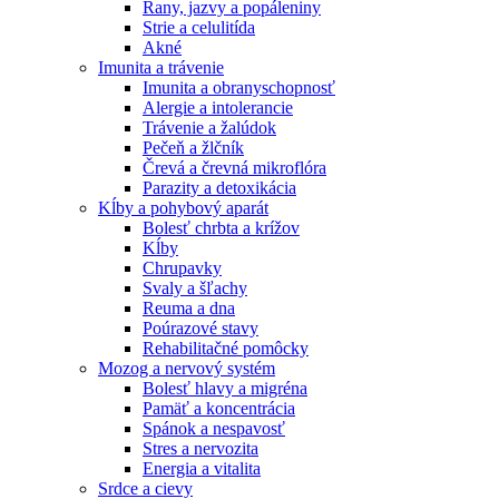
Rany, jazvy a popáleniny
Strie a celulitída
Akné
Imunita a trávenie
Imunita a obranyschopnosť
Alergie a intolerancie
Trávenie a žalúdok
Pečeň a žlčník
Črevá a črevná mikroflóra
Parazity a detoxikácia
Kĺby a pohybový aparát
Bolesť chrbta a krížov
Kĺby
Chrupavky
Svaly a šľachy
Reuma a dna
Poúrazové stavy
Rehabilitačné pomôcky
Mozog a nervový systém
Bolesť hlavy a migréna
Pamäť a koncentrácia
Spánok a nespavosť
Stres a nervozita
Energia a vitalita
Srdce a cievy