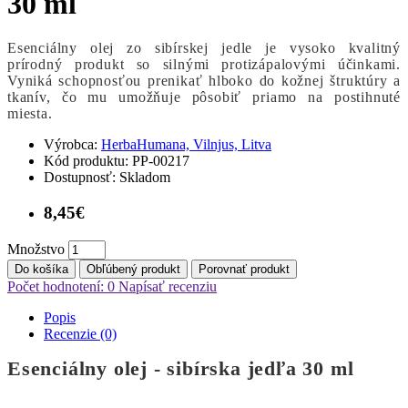
30 ml
Esenciálny olej zo sibírskej jedle je vysoko kvalitný
prírodný produkt so silnými protizápalovými účinkami.
Vyniká schopnosťou prenikať hlboko do kožnej štruktúry a
tkanív, čo mu umožňuje pôsobiť priamo na postihnuté
miesta.
Výrobca:
HerbaHumana, Vilnjus, Litva
Kód produktu:
PP-00217
Dostupnosť:
Skladom
8,45€
Množstvo
Do košíka
Obľúbený produkt
Porovnať produkt
Počet hodnotení: 0
Napísať recenziu
Popis
Recenzie (0)
Esenciálny olej - sibírska jedľa 30 ml