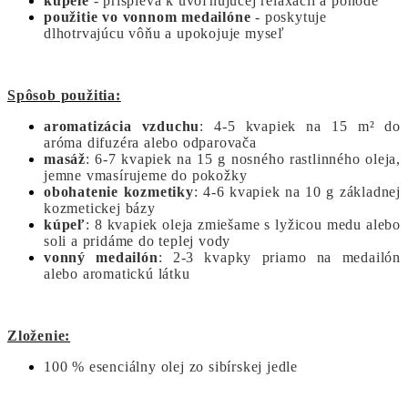
kúpele
- prispieva k uvoľňujúcej relaxácii a pohode
použitie vo vonnom medailóne
- poskytuje
dlhotrvajúcu vôňu a upokojuje myseľ
Spôsob použitia:
aromatizácia vzduchu
: 4-5 kvapiek na 15 m² do
aróma difuzéra alebo odparovača
masáž
: 6-7 kvapiek na 15 g nosného rastlinného oleja,
jemne vmasírujeme do pokožky
obohatenie kozmetiky
: 4-6 kvapiek na 10 g základnej
kozmetickej bázy
kúpeľ
: 8 kvapiek oleja zmiešame s lyžicou medu alebo
soli a pridáme do teplej vody
vonný medailón
: 2-3 kvapky priamo na medailón
alebo aromatickú látku
Zloženie:
100 % esenciálny olej zo sibírskej jedle