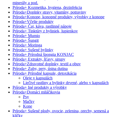
minerály a pod.
Príroda
+
Kozmetika, hygiena, dezinfekcia
Príroda
+
Doplnky stravy, vitamíny, potraviny
Príroda
+
Konope, konopné produkty, výrobky z konope
Príroda
+
Včelie produkty
Príroda
+
Čaj, káva, rastlinné nápoje
Príroda
+
Tinktúry z byliniek, lupienkov
Príroda
+
Mumio
Príroda
+
Šungit
Príroda
+
Moringa
Príroda
+
Sušené bylinky
Príroda
+
Prírodná špongia KONJAC
Príroda
+
Extrakty, šťavy, sirupy
Príroda
+
Zdravotné doplnky, textil a obuv
Príroda
+
Zuby, pery, ústna dutina
Príroda
+
Prírodné kapsule, detoxikácia
Oleje v kapsulách
Liečivé rastliny a bylinky drvené, alebo v kapsulách
Príroda
+
Iné produkty a výrobky
Príroda
+
Domáci miláčikovia
Psy
Mačky
Kone
Príroda
+
Sušené plody, ovocie, zelenina, orechy, semená a
klíčky