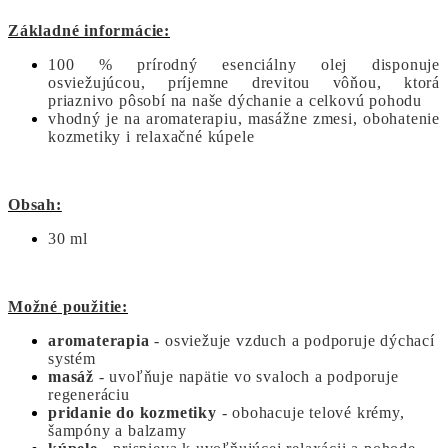
Základné informácie:
100 % prírodný esenciálny olej disponuje
osviežujúcou, príjemne drevitou vôňou, ktorá
priaznivo pôsobí na naše dýchanie a celkovú pohodu
vhodný je na aromaterapiu, masážne zmesi, obohatenie
kozmetiky i relaxačné kúpele
Obsah:
30 ml
Možné použitie:
aromaterapia
- osviežuje vzduch a podporuje dýchací
systém
masáž
- uvoľňuje napätie vo svaloch a podporuje
regeneráciu
pridanie do kozmetiky
- obohacuje telové krémy,
šampóny a balzamy