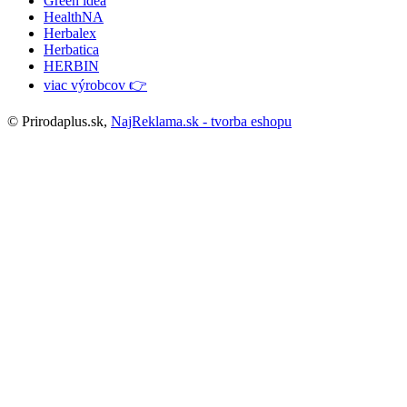
Green idea
HealthNA
Herbalex
Herbatica
HERBIN
viac výrobcov 👉
© Prirodaplus.sk,
NajReklama.sk - tvorba eshopu