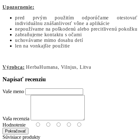
Upozornenie:
pred prvým použitím odporúčame otestovať
individuálnu znášanlivosť vône a aplikácie
nepoužívame na poškodenú alebo precitlivenú pokožku
zabraňujeme kontaktu s očami
uchovávame mimo dosahu detí
len na vonkajšie použitie
Výrobca:
HerbaHumana, Vilnjus, Litva
Napísať recenziu
Vaše meno
Vaša recenzia
Hodnotenie
Pokračovať
Súvisiace produkty