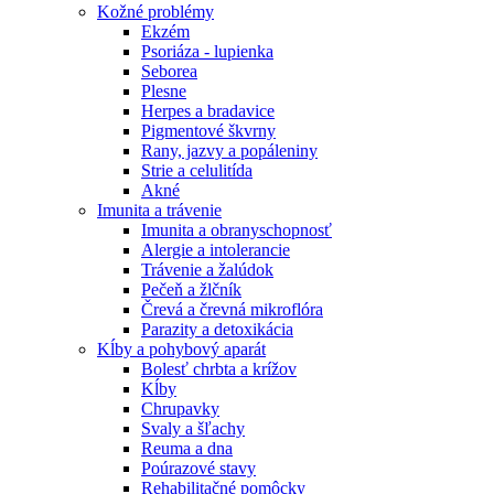
Kožné problémy
Ekzém
Psoriáza - lupienka
Seborea
Plesne
Herpes a bradavice
Pigmentové škvrny
Rany, jazvy a popáleniny
Strie a celulitída
Akné
Imunita a trávenie
Imunita a obranyschopnosť
Alergie a intolerancie
Trávenie a žalúdok
Pečeň a žlčník
Črevá a črevná mikroflóra
Parazity a detoxikácia
Kĺby a pohybový aparát
Bolesť chrbta a krížov
Kĺby
Chrupavky
Svaly a šľachy
Reuma a dna
Poúrazové stavy
Rehabilitačné pomôcky