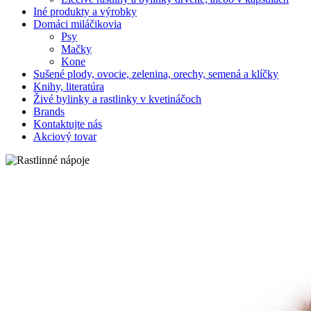
Iné produkty a výrobky
Domáci miláčikovia
Psy
Mačky
Kone
Sušené plody, ovocie, zelenina, orechy, semená a klíčky
Knihy, literatúra
Živé bylinky a rastlinky v kvetináčoch
Brands
Kontaktujte nás
Akciový tovar