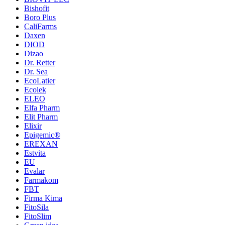
Bishofit
Boro Plus
CaliFarms
Daxen
DIOD
Dizao
Dr. Retter
Dr. Sea
EcoLatier
Ecolek
ELEO
Elfa Pharm
Elit Pharm
Elixir
Epigemic®
EREXAN
Estvita
EU
Evalar
Farmakom
FBT
Firma Kima
FitoSila
FitoSlim