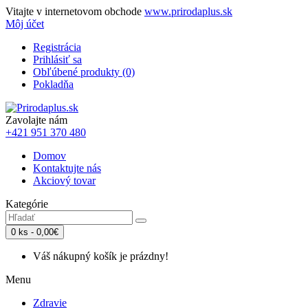
Vitajte v internetovom obchode
www.prirodaplus.sk
Môj účet
Registrácia
Prihlásiť sa
Obľúbené produkty (0)
Pokladňa
Zavolajte nám
+421 951 370 480
Domov
Kontaktujte nás
Akciový tovar
Kategórie
0 ks - 0,00€
Váš nákupný košík je prázdny!
Menu
Zdravie