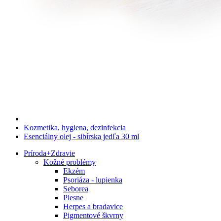
Kozmetika, hygiena, dezinfekcia
Esenciálny olej - sibírska jedľa 30 ml
Príroda
+
Zdravie
Kožné problémy
Ekzém
Psoriáza - lupienka
Seborea
Plesne
Herpes a bradavice
Pigmentové škvrny