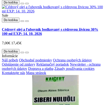
Do košíka
Sale
Do košíka
Cédrový olej a ľubovník bodkovaný s cédrovou živicou 30%
100 ml EXP: 14. 10. 2026
7,00€
17,45€
Do košíka
Informácie
Náš príbeh
Obchodné podmienky
Ochrana osobných údajov
Odstúpenie od zmluvy
Reklamačný poriadok
Newsletter - ochrana
osobných údajov
Doprava a platba
Zásady používania cookies
Kontaktujte nás
Mapa stránok