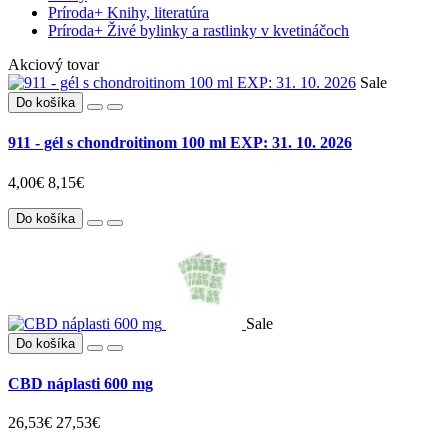
Príroda
+
Knihy, literatúra
Príroda
+
Živé bylinky a rastlinky v kvetináčoch
Akciový tovar
Sale
Do košíka
911 - gél s chondroitinom 100 ml EXP: 31. 10. 2026
4,00€
8,15€
Do košíka
Sale
Do košíka
CBD náplasti 600 mg
26,53€
27,53€