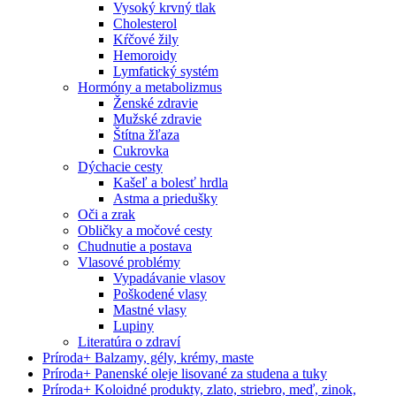
Vysoký krvný tlak
Cholesterol
Kŕčové žily
Hemoroidy
Lymfatický systém
Hormóny a metabolizmus
Ženské zdravie
Mužské zdravie
Štítna žľaza
Cukrovka
Dýchacie cesty
Kašeľ a bolesť hrdla
Astma a priedušky
Oči a zrak
Obličky a močové cesty
Chudnutie a postava
Vlasové problémy
Vypadávanie vlasov
Poškodené vlasy
Mastné vlasy
Lupiny
Literatúra o zdraví
Príroda
+
Balzamy, gély, krémy, maste
Príroda
+
Panenské oleje lisované za studena a tuky
Príroda
+
Koloidné produkty, zlato, striebro, meď, zinok,