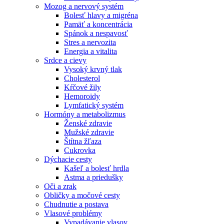
Mozog a nervový systém
Bolesť hlavy a migréna
Pamäť a koncentrácia
Spánok a nespavosť
Stres a nervozita
Energia a vitalita
Srdce a cievy
Vysoký krvný tlak
Cholesterol
Kŕčové žily
Hemoroidy
Lymfatický systém
Hormóny a metabolizmus
Ženské zdravie
Mužské zdravie
Štítna žľaza
Cukrovka
Dýchacie cesty
Kašeľ a bolesť hrdla
Astma a priedušky
Oči a zrak
Obličky a močové cesty
Chudnutie a postava
Vlasové problémy
Vypadávanie vlasov