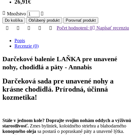
26,91€
Množstvo
Do košíka
Obľúbený produkt
Porovnať produkt
Počet hodnotení: 0
Napísať recenziu
Popis
Recenzie (0)
Darčekové balenie LAŇKA pre unavené
nohy, chodidlá a päty - Annabis
Darčeková sada pre unavené nohy a
krásne chodidlá. Prírodná, účinná
kozmetika!
Stále v jednom kole? Doprajte svojim nohám oddych a výživnú
starostlivosť.
Zmes byliniek, koloidného striebra a blahodarného
konopného oleja
sa postará o popraskané päty a unavené lýtka.