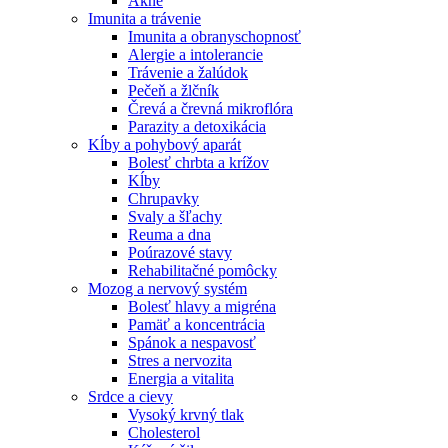
Akné
Imunita a trávenie
Imunita a obranyschopnosť
Alergie a intolerancie
Trávenie a žalúdok
Pečeň a žlčník
Črevá a črevná mikroflóra
Parazity a detoxikácia
Kĺby a pohybový aparát
Bolesť chrbta a krížov
Kĺby
Chrupavky
Svaly a šľachy
Reuma a dna
Poúrazové stavy
Rehabilitačné pomôcky
Mozog a nervový systém
Bolesť hlavy a migréna
Pamäť a koncentrácia
Spánok a nespavosť
Stres a nervozita
Energia a vitalita
Srdce a cievy
Vysoký krvný tlak
Cholesterol