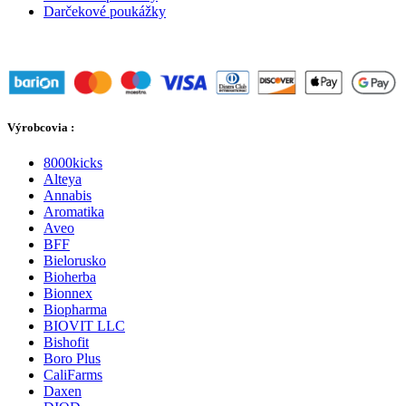
Darčekové poukážky
Výrobcovia :
8000kicks
Alteya
Annabis
Aromatika
Aveo
BFF
Bielorusko
Bioherba
Bionnex
Biopharma
BIOVIT LLC
Bishofit
Boro Plus
CaliFarms
Daxen