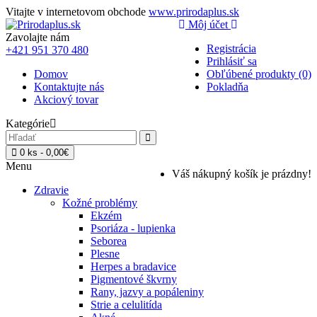
Vitajte v internetovom obchode
www.prirodaplus.sk
Môj účet
Zavolajte nám
Registrácia
+421 951 370 480
Prihlásiť sa
Domov
Obľúbené produkty (0)
Kontaktujte nás
Pokladňa
Akciový tovar
Kategórie
0 ks - 0,00€
Menu
Váš nákupný košík je prázdny!
Zdravie
Kožné problémy
Ekzém
Psoriáza - lupienka
Seborea
Plesne
Herpes a bradavice
Pigmentové škvrny
Rany, jazvy a popáleniny
Strie a celulitída