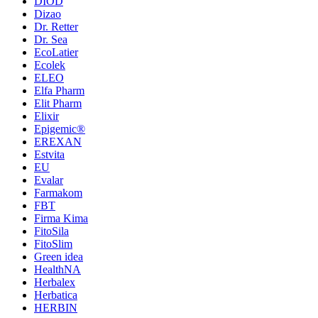
DIOD
Dizao
Dr. Retter
Dr. Sea
EcoLatier
Ecolek
ELEO
Elfa Pharm
Elit Pharm
Elixir
Epigemic®
EREXAN
Estvita
EU
Evalar
Farmakom
FBT
Firma Kima
FitoSila
FitoSlim
Green idea
HealthNA
Herbalex
Herbatica
HERBIN