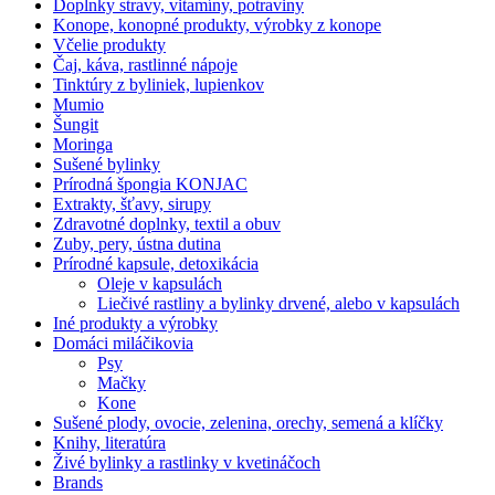
Doplnky stravy, vitamíny, potraviny
Konope, konopné produkty, výrobky z konope
Včelie produkty
Čaj, káva, rastlinné nápoje
Tinktúry z byliniek, lupienkov
Mumio
Šungit
Moringa
Sušené bylinky
Prírodná špongia KONJAC
Extrakty, šťavy, sirupy
Zdravotné doplnky, textil a obuv
Zuby, pery, ústna dutina
Prírodné kapsule, detoxikácia
Oleje v kapsulách
Liečivé rastliny a bylinky drvené, alebo v kapsulách
Iné produkty a výrobky
Domáci miláčikovia
Psy
Mačky
Kone
Sušené plody, ovocie, zelenina, orechy, semená a klíčky
Knihy, literatúra
Živé bylinky a rastlinky v kvetináčoch
Brands