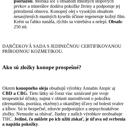
psoriázou
. Morská soľ s obsahom mnohých stopových
prvkov a minerálov dodáva pokožke živiny a podporuje jej
prirodzenú obnovu. Konopný olej s vysokým obsahom
nenasýtených mastných kyselín účinne regeneruje kožný film.
Krém sa ľahko nanáša, rýchlo sa vstrebáva a nelepí.
Obsah:
250 ml.
DARČEKOVÁ SADA S JEDINEČNOU CERTIFIKOVANOU
PRÍRODNOU KOZMETIKOU.
Ako sú zložky konope prospešné?
Okrem
konopného oleja
obsahujú výrobky Annabis Atopic aj
CBD a CBG
. Tieto látky sú čoraz viac uznávané pre svoje
terapeutické účinky, najmä v oblasti starostlivosti o pokožku
(dermatitída, psoriáza, ekzémy) a okamžitej úľavy od bolesti svalov
a kĺbov. Sú to bezpečné, zdravie podporujúce a nepsychoaktívne
zložky. Nemusíte sa obávať, žiadny z našich výrobkov neobsahuje
THC.
Jediné, čo môžete po ich užití získať, je úľava od svrbenia
a napätia pokožky
.