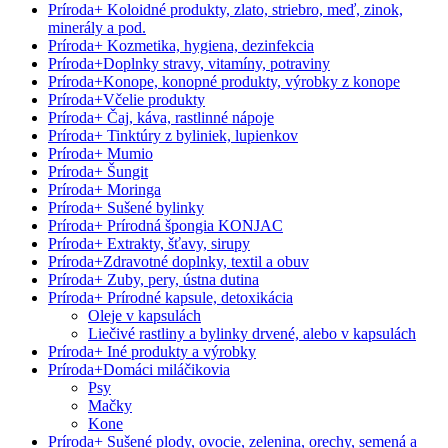
Príroda
+
Koloidné produkty, zlato, striebro, meď, zinok,
minerály a pod.
Príroda
+
Kozmetika, hygiena, dezinfekcia
Príroda
+
Doplnky stravy, vitamíny, potraviny
Príroda
+
Konope, konopné produkty, výrobky z konope
Príroda
+
Včelie produkty
Príroda
+
Čaj, káva, rastlinné nápoje
Príroda
+
Tinktúry z byliniek, lupienkov
Príroda
+
Mumio
Príroda
+
Šungit
Príroda
+
Moringa
Príroda
+
Sušené bylinky
Príroda
+
Prírodná špongia KONJAC
Príroda
+
Extrakty, šťavy, sirupy
Príroda
+
Zdravotné doplnky, textil a obuv
Príroda
+
Zuby, pery, ústna dutina
Príroda
+
Prírodné kapsule, detoxikácia
Oleje v kapsulách
Liečivé rastliny a bylinky drvené, alebo v kapsulách
Príroda
+
Iné produkty a výrobky
Príroda
+
Domáci miláčikovia
Psy
Mačky
Kone
Príroda
+
Sušené plody, ovocie, zelenina, orechy, semená a