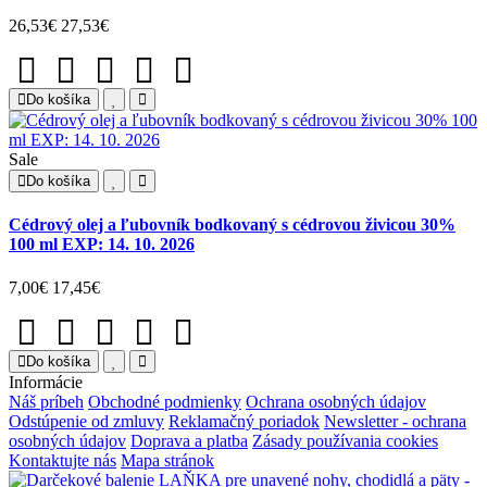
26,53€
27,53€
Do košíka
Sale
Do košíka
Cédrový olej a ľubovník bodkovaný s cédrovou živicou 30%
100 ml EXP: 14. 10. 2026
7,00€
17,45€
Do košíka
Informácie
Náš príbeh
Obchodné podmienky
Ochrana osobných údajov
Odstúpenie od zmluvy
Reklamačný poriadok
Newsletter - ochrana
osobných údajov
Doprava a platba
Zásady používania cookies
Kontaktujte nás
Mapa stránok