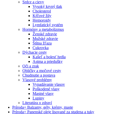
Srdce a cievy
Vysoký krvný tlak
Cholesterol
Kŕčové žily
Hemoroidy
Lymfatický systém
Hormóny a metabolizmus
Ženské zdravie
Mužské zdravie
Štítna žľaza
Cukrovka
Dýchacie cesty
Kašeľ a bolesť hrdla
Astma a priedušky
Oči a zrak
Obličky a močové cesty
Chudnutie a postava
Vlasové problémy
Vypadávanie vlasov
Poškodené vlasy
Mastné vlasy
Lupiny
Literatúra o zdraví
Príroda
+
Balzamy, gély, krémy, maste
Príroda
+
Panenské oleje lisované za studena a tuky