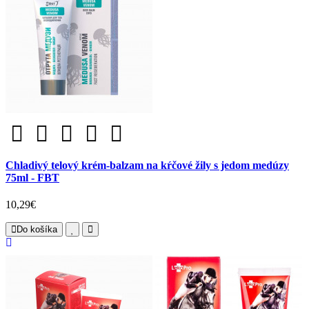
Chladivý telový krém-balzam na kŕčové žily s jedom medúzy
75ml - FBT
10,29€
Do košíka