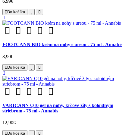
6,99€
Do košíka
FOOTCANN BIO krém na nohy s ureou - 75 ml - Annabis
8,90€
Do košíka
VARICANN Q10 gél na nohy, kŕčové žily s koloidným
striebrom - 75 ml - Annabis
12,90€
Do košíka