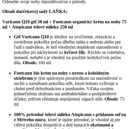
Odmeňte svoje nohy starostlivosťou z prírody.
Obsah darčekovej sady LAŇKA:
Varicann Q10 gél 50 ml + Footcann organický krém na nohy 75
ml + Atopicann telové mlieko 250 ml
Gél
Varicann Q10
je ideálny na uvoľnenie, relaxáciu a
osvieženie pokožky počas dlhého státia a sedenia alebo pre
ľudí s nadváhou. Je tiež vhodným doplnkom starostlivosti o
pokožku pri náchylnosti na
kŕčové žily
. Rýchlo sa vstrebáva,
nemastí, nefarbí a je vhodný na použitie kedykoľvek počas
dňa.
Obsah:
100 ml.
Footcann bio krém na nohy
s ureou a koloidným
striebrom
je tým správnym prostriedkom na starostlivosť o
suchú a namáhanú pokožku nôh, ktorú bohato vyživuje a
chráni pred dehydratáciou a praskaním. Vďaka svojmu
jedinečnému zloženiu má antibakteriálne a protiplesňové
účinky, pričom eliminuje nepríjemný zápach nôh.
Obsah:
75
ml.
100% prírodné telové mlieko Atopicann s pridanou soľou
z Mŕtveho mora
, ktoré je úplne prírodné, je vhodné aj pre
citlivú pokožku dospelých a detí trpiacich
ekzémami a