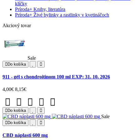
klíčky
Príroda
+
Knihy, literatúra
Príroda
+
Živé bylinky a rastlinky v kvetináčoch
Akciový tovar
Sale
Do košíka
911 - gél s chondroitinom 100 ml EXP: 31. 10. 2026
4,00€
8,15€
Do košíka
Sale
Do košíka
CBD náplasti 600 mg