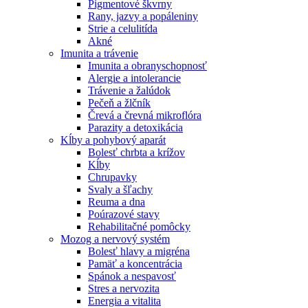
Pigmentové škvrny
Rany, jazvy a popáleniny
Strie a celulitída
Akné
Imunita a trávenie
Imunita a obranyschopnosť
Alergie a intolerancie
Trávenie a žalúdok
Pečeň a žlčník
Črevá a črevná mikroflóra
Parazity a detoxikácia
Kĺby a pohybový aparát
Bolesť chrbta a krížov
Kĺby
Chrupavky
Svaly a šľachy
Reuma a dna
Poúrazové stavy
Rehabilitačné pomôcky
Mozog a nervový systém
Bolesť hlavy a migréna
Pamäť a koncentrácia
Spánok a nespavosť
Stres a nervozita
Energia a vitalita