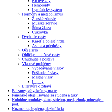
Kŕčové žily
Hemoroidy
Lymfatický systém
Hormóny a metabolizmus
Ženské zdravie
Mužské zdravie
Štítna žľaza
Cukrovka
Dýchacie cesty
Kašeľ a bolesť hrdla
Astma a priedušky
Oči a zrak
Obličky a močové cesty
Chudnutie a postava
Vlasové problémy
Vypadávanie vlasov
Poškodené vlasy
Mastné vlasy
Lupiny
Literatúra o zdraví
Balzamy, gély, krémy, maste
Panenské oleje lisované za studena a tuky
Koloidné produkty, zlato, striebro, meď, zinok, minerály a
pod.
Kozmetika, hygiena, dezinfekcia