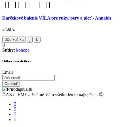
Darčekové balenie VÍLA pre ruky, pery a pleť - Annabis
24,90€
Do košíka
Štítky:
konope
Odber newslettera
Email
Odoslať
ĎAKUJEME a želáme Vám všetko len to najlepšie... 😊