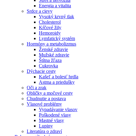
Stres a nervozita
Energia a vitalita
Srdce a cievy
Vysoký krvný tlak
Cholesterol
Kŕčové žily
Hemoroidy
Lymfatický systém
Hormóny a metabolizmus
Ženské zdravie
Mužské zdravie
Štítna žľaza
Cukrovka
Dýchacie cesty
Kašeľ a bolesť hrdla
Astma a priedušky
Oči a zrak
Obličky a močové cesty
Chudnutie a postava
Vlasové problémy
Vypadávanie vlasov
Poškodené vlasy
Mastné vlasy
Lupiny
Literatúra o zdraví