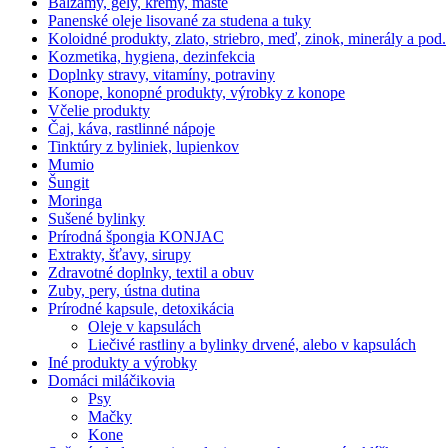
Balzamy, gély, krémy, maste
Panenské oleje lisované za studena a tuky
Koloidné produkty, zlato, striebro, meď, zinok, minerály a pod.
Kozmetika, hygiena, dezinfekcia
Doplnky stravy, vitamíny, potraviny
Konope, konopné produkty, výrobky z konope
Včelie produkty
Čaj, káva, rastlinné nápoje
Tinktúry z byliniek, lupienkov
Mumio
Šungit
Moringa
Sušené bylinky
Prírodná špongia KONJAC
Extrakty, šťavy, sirupy
Zdravotné doplnky, textil a obuv
Zuby, pery, ústna dutina
Prírodné kapsule, detoxikácia
Oleje v kapsulách
Liečivé rastliny a bylinky drvené, alebo v kapsulách
Iné produkty a výrobky
Domáci miláčikovia
Psy
Mačky
Kone