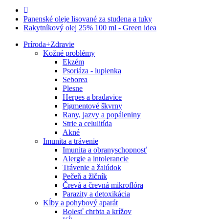
Panenské oleje lisované za studena a tuky
Rakytníkový olej 25% 100 ml - Green idea
Príroda
+
Zdravie
Kožné problémy
Ekzém
Psoriáza - lupienka
Seborea
Plesne
Herpes a bradavice
Pigmentové škvrny
Rany, jazvy a popáleniny
Strie a celulitída
Akné
Imunita a trávenie
Imunita a obranyschopnosť
Alergie a intolerancie
Trávenie a žalúdok
Pečeň a žlčník
Črevá a črevná mikroflóra
Parazity a detoxikácia
Kĺby a pohybový aparát
Bolesť chrbta a krížov