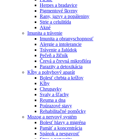
Herpes a bradavice
Pigmentové škvrny
Rany, jazvy a popáleniny
Strie a celulitída
Akné
Imunita a trávenie
Imunita a obranyschopnosť
Alergie a intolerancie
Trávenie a žalúdok
Pečeň a žlčník
Črevá a črevná mikroflóra
Parazity a detoxikácia
Kĺby a pohybový aparát
Bolesť chrbta a krížov
Kĺby
Chrupavky
Svaly a šľachy
Reuma a dna
Poúrazové stavy
Rehabilitačné pomôcky
Mozog a nervový systém
Bolesť hlavy a migréna
Pamäť a koncentrácia
Spánok a nespavosť