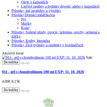
Oleje v kapsulách
Liečivé rastliny a bylinky drvené, alebo v kapsulách
Príroda
+
Iné produkty a výrobky
Príroda
+
Domáci miláčikovia
Psy
Mačky
Kone
Príroda
+
Sušené plody, ovocie, zelenina, orechy, semená a
klíčky
Príroda
+
Knihy, literatúra
Príroda
+
Živé bylinky a rastlinky v kvetináčoch
Akciový tovar
Sale
Do košíka
911 - gél s chondroitinom 100 ml EXP: 31. 10. 2026
4,00€
8,15€
Do košíka