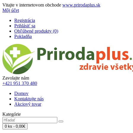
Vitajte v internetovom obchode
www.prirodaplus.sk
Môj účet
Registrácia
Prihlásiť sa
Obľúbené produkty (0)
Pokladňa
Zavolajte nám
+421 951 370 480
Domov
Kontaktujte nás
Akciový tovar
Kategórie
0 ks - 0,00€