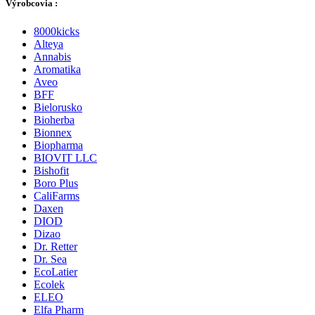
Výrobcovia :
8000kicks
Alteya
Annabis
Aromatika
Aveo
BFF
Bielorusko
Bioherba
Bionnex
Biopharma
BIOVIT LLC
Bishofit
Boro Plus
CaliFarms
Daxen
DIOD
Dizao
Dr. Retter
Dr. Sea
EcoLatier
Ecolek
ELEO
Elfa Pharm