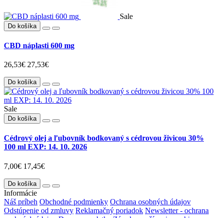
Sale
Do košíka
CBD náplasti 600 mg
26,53€
27,53€
Do košíka
Sale
Do košíka
Cédrový olej a ľubovník bodkovaný s cédrovou živicou 30%
100 ml EXP: 14. 10. 2026
7,00€
17,45€
Do košíka
Informácie
Náš príbeh
Obchodné podmienky
Ochrana osobných údajov
Odstúpenie od zmluvy
Reklamačný poriadok
Newsletter - ochrana