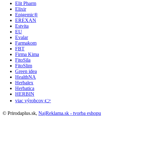
Elit Pharm
Elixir
Epigemic®
EREXAN
Estvita
EU
Evalar
Farmakom
FBT
Firma Kima
FitoSila
FitoSlim
Green idea
HealthNA
Herbalex
Herbatica
HERBIN
viac výrobcov 👉
© Prirodaplus.sk,
NajReklama.sk - tvorba eshopu