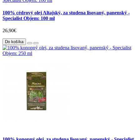
100% cédrový olej Altajský, za studena lisovaný, panenský -
Specialist Objem: 100 ml
26,90€
Do košíka
100% konopný olej, za studena lisovaný, panenský - Specialist