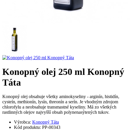
Konopný olej 250 ml Konopný
Táta
Konopný olej obsahuje všetky aminokyseliny - arginín, histidín,
cysteín, methionín, lysín, threonín a serín. Je vhodným zdrojom
chlorofylu a neobsahuje transmastné kyseliny. Má zo všetkých
rastlinných olejov najvyšší obsah polynenasýtených tukov.
Výrobca:
Konopný Táta
Kód produktu:
PP-00343