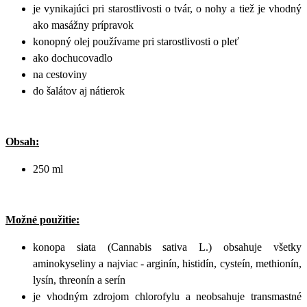
je vynikajúci pri starostlivosti o tvár, o nohy a tiež je vhodný
ako masážny prípravok
konopný olej používame pri starostlivosti o pleť
ako dochucovadlo
na cestoviny
do šalátov aj nátierok
Obsah:
250 ml
Možné použitie:
konopa siata (Cannabis sativa L.) obsahuje všetky
aminokyseliny a najviac - arginín, histidín, cysteín, methionín,
lysín, threonín a serín
je vhodným zdrojom chlorofylu a neobsahuje transmastné