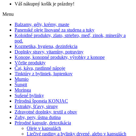
Váš nákupný košík je prázdny!
Menu
Balzamy, gély, krémy, maste
Panenské oleje lisované za studena a tuky
Koloidné produkty, zlato, striebro, meď, zinok, minerály a
pod.
Kozmetika, hygiena, dezinfekcia
Doplnky stravy, vitamíny, potraviny
Konope, konopné produkty, výrobky z konope
Včelie produkty
Čaj, káva, rastlinné nápoje
Tinktúry z byliniek, lupienkov
Mumio
Šungit
Moringa
Sušené bylinky
Prírodná špongia KONJAC
Extrakty, šťavy, sirupy
Zdravotné doplnky, textil a obuv
Zuby, pery, ústna dutina
Prírodné kapsule, detoxikácia
Oleje v kapsulách
Liečivé rastliny a bylinky drvené, alebo v kapsulách