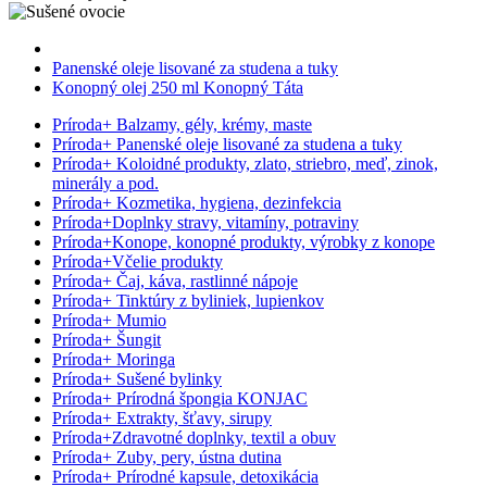
Panenské oleje lisované za studena a tuky
Konopný olej 250 ml Konopný Táta
Príroda
+
Balzamy, gély, krémy, maste
Príroda
+
Panenské oleje lisované za studena a tuky
Príroda
+
Koloidné produkty, zlato, striebro, meď, zinok,
minerály a pod.
Príroda
+
Kozmetika, hygiena, dezinfekcia
Príroda
+
Doplnky stravy, vitamíny, potraviny
Príroda
+
Konope, konopné produkty, výrobky z konope
Príroda
+
Včelie produkty
Príroda
+
Čaj, káva, rastlinné nápoje
Príroda
+
Tinktúry z byliniek, lupienkov
Príroda
+
Mumio
Príroda
+
Šungit
Príroda
+
Moringa
Príroda
+
Sušené bylinky
Príroda
+
Prírodná špongia KONJAC
Príroda
+
Extrakty, šťavy, sirupy
Príroda
+
Zdravotné doplnky, textil a obuv
Príroda
+
Zuby, pery, ústna dutina
Príroda
+
Prírodné kapsule, detoxikácia