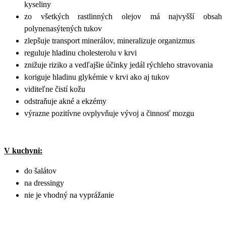
kyseliny
zo všetkých rastlinných olejov má najvyšší obsah
polynenasýtených tukov
zlepšuje transport minerálov, mineralizuje organizmus
reguluje hladinu cholesterolu v krvi
znižuje riziko a vedľajšie účinky jedál rýchleho stravovania
koriguje hladinu glykémie v krvi ako aj tukov
viditeľne čistí kožu
odstraňuje akné a ekzémy
výrazne pozitívne ovplyvňuje vývoj a činnosť mozgu
V kuchyni:
do šalátov
na dressingy
nie je vhodný na vyprážanie