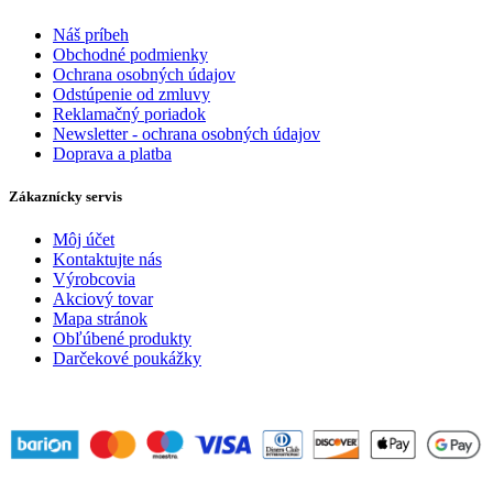
Náš príbeh
Obchodné podmienky
Ochrana osobných údajov
Odstúpenie od zmluvy
Reklamačný poriadok
Newsletter - ochrana osobných údajov
Doprava a platba
Zákaznícky servis
Môj účet
Kontaktujte nás
Výrobcovia
Akciový tovar
Mapa stránok
Obľúbené produkty
Darčekové poukážky