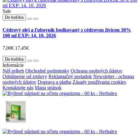
Sale
Do košíka
Cédrový olej a ľubovník bodkovaný s cédrovou živicou 30%
100 ml EXP: 14. 10. 2026
7,00€
17,45€
Do košíka
Informácie
Náš príbeh
Obchodné podmienky
Ochrana osobných údajov
Odstúpenie od zmluvy
Reklamačný poriadok
Newsletter - ochrana
osobných údajov
Doprava a platba
Zásady používania cookies
Kontaktujte nás
Mapa stránok