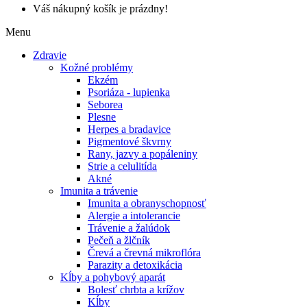
Váš nákupný košík je prázdny!
Menu
Zdravie
Kožné problémy
Ekzém
Psoriáza - lupienka
Seborea
Plesne
Herpes a bradavice
Pigmentové škvrny
Rany, jazvy a popáleniny
Strie a celulitída
Akné
Imunita a trávenie
Imunita a obranyschopnosť
Alergie a intolerancie
Trávenie a žalúdok
Pečeň a žlčník
Črevá a črevná mikroflóra
Parazity a detoxikácia
Kĺby a pohybový aparát
Bolesť chrbta a krížov
Kĺby