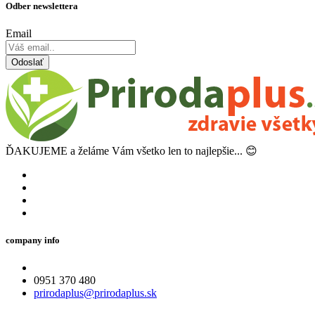
Odber newslettera
Email
Odoslať
ĎAKUJEME a želáme Vám všetko len to najlepšie... 😊
company info
0951 370 480
prirodaplus@prirodaplus.sk