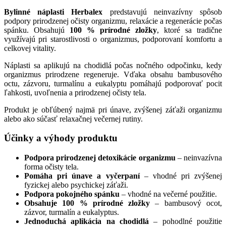
Bylinné náplasti Herbalex
predstavujú neinvazívny spôsob
podpory prirodzenej očisty organizmu, relaxácie a regenerácie počas
spánku. Obsahujú
100 % prírodné zložky
, ktoré sa tradične
využívajú pri starostlivosti o organizmus, podporovaní komfortu a
celkovej vitality.
Náplasti sa aplikujú na chodidlá počas nočného odpočinku, kedy
organizmus prirodzene regeneruje. Vďaka obsahu bambusového
octu, zázvoru, turmalínu a eukalyptu pomáhajú podporovať pocit
ľahkosti, uvoľnenia a prirodzenej očisty tela.
Produkt je obľúbený najmä pri únave, zvýšenej záťaži organizmu
alebo ako súčasť relaxačnej večernej rutiny.
Účinky a výhody produktu
Podpora prirodzenej detoxikácie organizmu
– neinvazívna
forma očisty tela.
Pomáha pri únave a vyčerpaní
– vhodné pri zvýšenej
fyzickej alebo psychickej záťaži.
Podpora pokojného spánku
– vhodné na večerné použitie.
Obsahuje 100 % prírodné zložky
– bambusový ocot,
zázvor, turmalín a eukalyptus.
Jednoduchá aplikácia na chodidlá
– pohodlné použitie