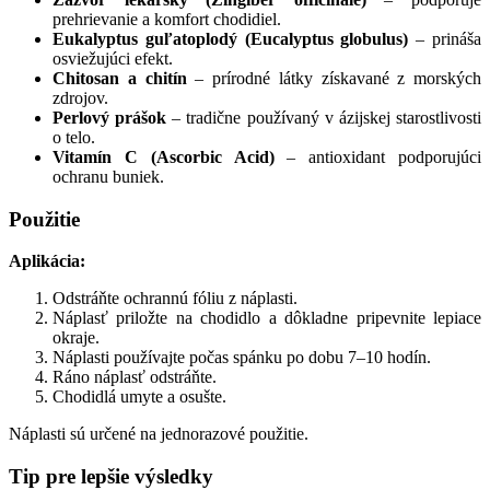
prehrievanie a komfort chodidiel.
Eukalyptus guľatoplodý (Eucalyptus globulus)
– prináša
osviežujúci efekt.
Chitosan a chitín
– prírodné látky získavané z morských
zdrojov.
Perlový prášok
– tradične používaný v ázijskej starostlivosti
o telo.
Vitamín C (Ascorbic Acid)
– antioxidant podporujúci
ochranu buniek.
Použitie
Aplikácia:
Odstráňte ochrannú fóliu z náplasti.
Náplasť priložte na chodidlo a dôkladne pripevnite lepiace
okraje.
Náplasti používajte počas spánku po dobu 7–10 hodín.
Ráno náplasť odstráňte.
Chodidlá umyte a osušte.
Náplasti sú určené na jednorazové použitie.
Tip pre lepšie výsledky