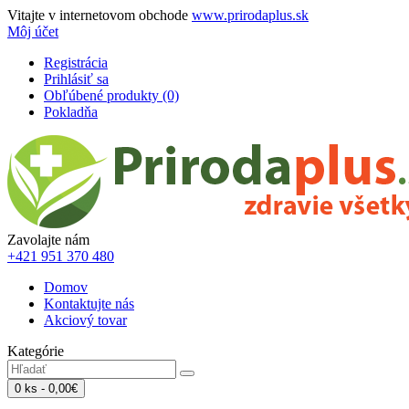
Vitajte v internetovom obchode
www.prirodaplus.sk
Môj účet
Registrácia
Prihlásiť sa
Obľúbené produkty (0)
Pokladňa
Zavolajte nám
+421 951 370 480
Domov
Kontaktujte nás
Akciový tovar
Kategórie
0 ks - 0,00€