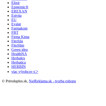
Elixir
Epigemic®
EREXAN
Estvita
EU
Evalar
Farmakom
FBT
Firma Kima
FitoSila
FitoSlim
Green idea
HealthNA
Herbalex
Herbatica
HERBIN
viac výrobcov 👉
© Prirodaplus.sk,
NajReklama.sk - tvorba eshopu