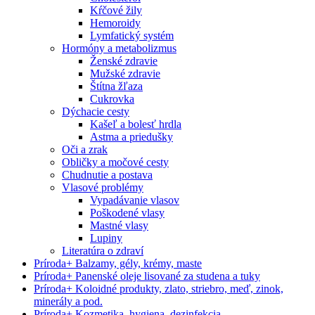
Kŕčové žily
Hemoroidy
Lymfatický systém
Hormóny a metabolizmus
Ženské zdravie
Mužské zdravie
Štítna žľaza
Cukrovka
Dýchacie cesty
Kašeľ a bolesť hrdla
Astma a priedušky
Oči a zrak
Obličky a močové cesty
Chudnutie a postava
Vlasové problémy
Vypadávanie vlasov
Poškodené vlasy
Mastné vlasy
Lupiny
Literatúra o zdraví
Príroda
+
Balzamy, gély, krémy, maste
Príroda
+
Panenské oleje lisované za studena a tuky
Príroda
+
Koloidné produkty, zlato, striebro, meď, zinok,
minerály a pod.
Príroda
+
Kozmetika, hygiena, dezinfekcia