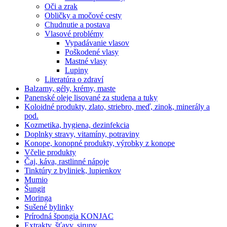
Oči a zrak
Obličky a močové cesty
Chudnutie a postava
Vlasové problémy
Vypadávanie vlasov
Poškodené vlasy
Mastné vlasy
Lupiny
Literatúra o zdraví
Balzamy, gély, krémy, maste
Panenské oleje lisované za studena a tuky
Koloidné produkty, zlato, striebro, meď, zinok, minerály a
pod.
Kozmetika, hygiena, dezinfekcia
Doplnky stravy, vitamíny, potraviny
Konope, konopné produkty, výrobky z konope
Včelie produkty
Čaj, káva, rastlinné nápoje
Tinktúry z byliniek, lupienkov
Mumio
Šungit
Moringa
Sušené bylinky
Prírodná špongia KONJAC
Extrakty, šťavy, sirupy