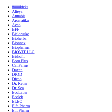
8000kicks
Alteya
Annabis
Aromatika
Aveo
BFF
Bielorusko
Bioherba
Bionnex
Biopharma
BIOVIT LLC
Bishofit
Boro Plus
CaliFarms
Daxen
DIOD
Dizao
Dr. Retter
Dr. Sea
EcoLatier
Ecolek
ELEO
Elfa Pharm
Elit Pharm