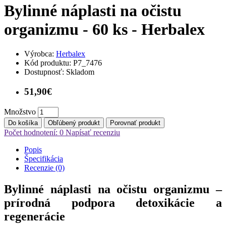
Bylinné náplasti na očistu
organizmu - 60 ks - Herbalex
Výrobca:
Herbalex
Kód produktu:
P7_7476
Dostupnosť:
Skladom
51,90€
Množstvo
Do košíka
Obľúbený produkt
Porovnať produkt
Počet hodnotení: 0
Napísať recenziu
Popis
Špecifikácia
Recenzie (0)
Bylinné náplasti na očistu organizmu –
prírodná podpora detoxikácie a
regenerácie