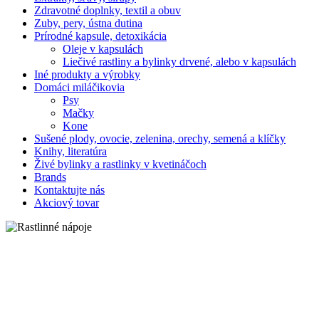
Zdravotné doplnky, textil a obuv
Zuby, pery, ústna dutina
Prírodné kapsule, detoxikácia
Oleje v kapsulách
Liečivé rastliny a bylinky drvené, alebo v kapsulách
Iné produkty a výrobky
Domáci miláčikovia
Psy
Mačky
Kone
Sušené plody, ovocie, zelenina, orechy, semená a klíčky
Knihy, literatúra
Živé bylinky a rastlinky v kvetináčoch
Brands
Kontaktujte nás
Akciový tovar