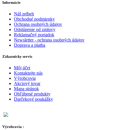
Informácie
Náš príbeh
Obchodné podmienky
Ochrana osobných údajov
Odstúpenie od zmluvy
Reklamačný poriadok
Newsletter - ochrana osobných údajov
Doprava a platba
Zákaznícky servis
Môj účet
Kontaktujte nás
Výrobcovia
Akciový tovar
Mapa stránok
Obľúbené produkty
Darčekové poukážky
Výrobcovia :