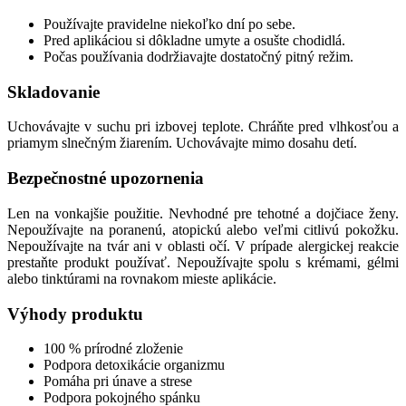
Používajte pravidelne niekoľko dní po sebe.
Pred aplikáciou si dôkladne umyte a osušte chodidlá.
Počas používania dodržiavajte dostatočný pitný režim.
Skladovanie
Uchovávajte v suchu pri izbovej teplote. Chráňte pred vlhkosťou a
priamym slnečným žiarením. Uchovávajte mimo dosahu detí.
Bezpečnostné upozornenia
Len na vonkajšie použitie. Nevhodné pre tehotné a dojčiace ženy.
Nepoužívajte na poranenú, atopickú alebo veľmi citlivú pokožku.
Nepoužívajte na tvár ani v oblasti očí. V prípade alergickej reakcie
prestaňte produkt používať. Nepoužívajte spolu s krémami, gélmi
alebo tinktúrami na rovnakom mieste aplikácie.
Výhody produktu
100 % prírodné zloženie
Podpora detoxikácie organizmu
Pomáha pri únave a strese
Podpora pokojného spánku