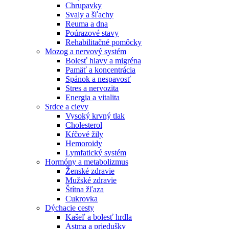
Chrupavky
Svaly a šľachy
Reuma a dna
Poúrazové stavy
Rehabilitačné pomôcky
Mozog a nervový systém
Bolesť hlavy a migréna
Pamäť a koncentrácia
Spánok a nespavosť
Stres a nervozita
Energia a vitalita
Srdce a cievy
Vysoký krvný tlak
Cholesterol
Kŕčové žily
Hemoroidy
Lymfatický systém
Hormóny a metabolizmus
Ženské zdravie
Mužské zdravie
Štítna žľaza
Cukrovka
Dýchacie cesty
Kašeľ a bolesť hrdla
Astma a priedušky