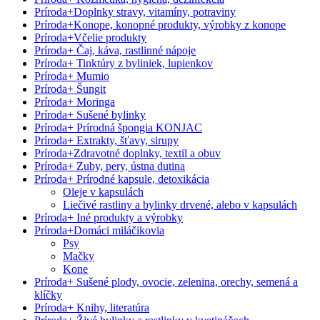
Príroda
+
Doplnky stravy, vitamíny, potraviny
Príroda
+
Konope, konopné produkty, výrobky z konope
Príroda
+
Včelie produkty
Príroda
+
Čaj, káva, rastlinné nápoje
Príroda
+
Tinktúry z byliniek, lupienkov
Príroda
+
Mumio
Príroda
+
Šungit
Príroda
+
Moringa
Príroda
+
Sušené bylinky
Príroda
+
Prírodná špongia KONJAC
Príroda
+
Extrakty, šťavy, sirupy
Príroda
+
Zdravotné doplnky, textil a obuv
Príroda
+
Zuby, pery, ústna dutina
Príroda
+
Prírodné kapsule, detoxikácia
Oleje v kapsulách
Liečivé rastliny a bylinky drvené, alebo v kapsulách
Príroda
+
Iné produkty a výrobky
Príroda
+
Domáci miláčikovia
Psy
Mačky
Kone
Príroda
+
Sušené plody, ovocie, zelenina, orechy, semená a
klíčky
Príroda
+
Knihy, literatúra