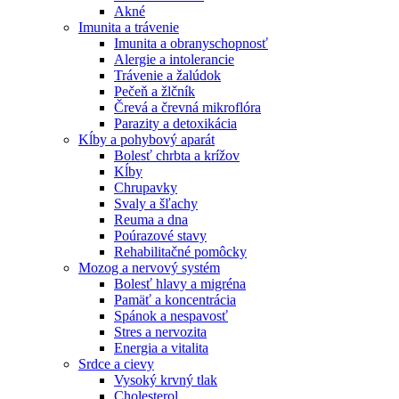
Akné
Imunita a trávenie
Imunita a obranyschopnosť
Alergie a intolerancie
Trávenie a žalúdok
Pečeň a žlčník
Črevá a črevná mikroflóra
Parazity a detoxikácia
Kĺby a pohybový aparát
Bolesť chrbta a krížov
Kĺby
Chrupavky
Svaly a šľachy
Reuma a dna
Poúrazové stavy
Rehabilitačné pomôcky
Mozog a nervový systém
Bolesť hlavy a migréna
Pamäť a koncentrácia
Spánok a nespavosť
Stres a nervozita
Energia a vitalita
Srdce a cievy
Vysoký krvný tlak
Cholesterol