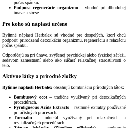
počas spánku.
Podpora regenerácie organizmu
– vhodné pri dlhodobej
únave a strese.
Pre koho sú náplasti určené
Bylinné náplasti Herbalex sú vhodné pre dospelých, ktorí chcú
podporiť prirodzenú detoxikáciu organizmu, regeneráciu a relaxáciu
počas spánku.
Odporúčajú sa pri únave, zvýšenej psychickej alebo fyzickej záťaži,
sedavom zamestnaní alebo ako súčasť relaxačnej starostlivosti o
telo.
Aktívne látky a prírodné zložky
Bylinné náplasti Herbalex
obsahujú kombináciu prírodných látok:
Bambusový ocot
– tradične využívaný pri detoxikačných
procedúrach.
Pyroligneous Acids Extracts
– rastlinné extrakty používané
pri očistných procesoch.
Turmalín
– minerál využívaný pri relaxačných a
revitalizačných procedúrach.
Zázvor lekársky (Zingiber officinale)
– podporuje