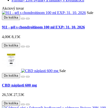
Príroda
+
Živé bylinky a rastlinky v kvetináčoch
Akciový tovar
Sale
Do košíka
911 - gél s chondroitinom 100 ml EXP: 31. 10. 2026
4,00€
8,15€
Do košíka
Sale
Do košíka
CBD náplasti 600 mg
26,53€
27,53€
Do košíka