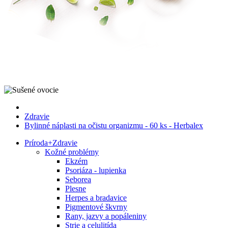
Zdravie
Bylinné náplasti na očistu organizmu - 60 ks - Herbalex
Príroda
+
Zdravie
Kožné problémy
Ekzém
Psoriáza - lupienka
Seborea
Plesne
Herpes a bradavice
Pigmentové škvrny
Rany, jazvy a popáleniny
Strie a celulitída