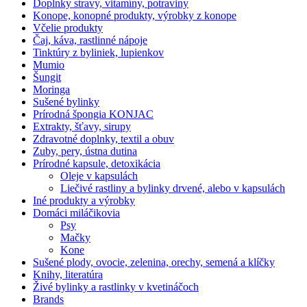
Doplnky stravy, vitamíny, potraviny
Konope, konopné produkty, výrobky z konope
Včelie produkty
Čaj, káva, rastlinné nápoje
Tinktúry z byliniek, lupienkov
Mumio
Šungit
Moringa
Sušené bylinky
Prírodná špongia KONJAC
Extrakty, šťavy, sirupy
Zdravotné doplnky, textil a obuv
Zuby, pery, ústna dutina
Prírodné kapsule, detoxikácia
Oleje v kapsulách
Liečivé rastliny a bylinky drvené, alebo v kapsulách
Iné produkty a výrobky
Domáci miláčikovia
Psy
Mačky
Kone
Sušené plody, ovocie, zelenina, orechy, semená a klíčky
Knihy, literatúra
Živé bylinky a rastlinky v kvetináčoch
Brands