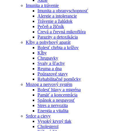
Akné
Imunita a trávenie
Imunita a obranyschopnosť
Alergie a intolerancie
Trávenie a žalúdok
Pečeň a žlčník
Črevá a črevná mikroflóra
Parazity a detoxikácia
Kĺby a pohybový aparát
Bolesť chrbta a krížov
Kĺby
Chrupavky
Svaly a šľachy
Reuma a dna
Poúrazové stavy
Rehabilitačné pomôcky
Mozog a nervový systém
Bolesť hlavy a migréna
Pamäť a koncentrácia
Spánok a nespavosť
Stres a nervozita
Energia a vitalita
Srdce a cievy
Vysoký krvný tlak
Cholesterol