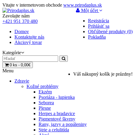
Vitajte v internetovom obchode
www.prirodaplus.sk
Môj účet
Zavolajte nám
Registrácia
+421 951 370 480
Prihlásiť sa
Domov
Obľúbené produkty (0)
Kontaktujte nás
Pokladňa
Akciový tovar
Kategórie
0 ks - 0,00€
Menu
Váš nákupný košík je prázdny!
Zdravie
Kožné problémy
Ekzém
Psoriáza - lupienka
Seborea
Plesne
Herpes a bradavice
Pigmentové škvrny
Rany, jazvy a popáleniny
Strie a celulitída