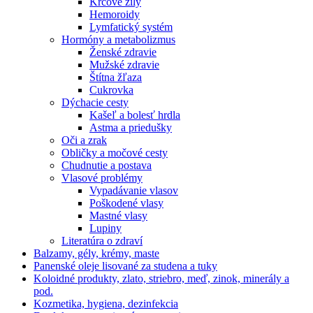
Kŕčové žily
Hemoroidy
Lymfatický systém
Hormóny a metabolizmus
Ženské zdravie
Mužské zdravie
Štítna žľaza
Cukrovka
Dýchacie cesty
Kašeľ a bolesť hrdla
Astma a priedušky
Oči a zrak
Obličky a močové cesty
Chudnutie a postava
Vlasové problémy
Vypadávanie vlasov
Poškodené vlasy
Mastné vlasy
Lupiny
Literatúra o zdraví
Balzamy, gély, krémy, maste
Panenské oleje lisované za studena a tuky
Koloidné produkty, zlato, striebro, meď, zinok, minerály a
pod.
Kozmetika, hygiena, dezinfekcia