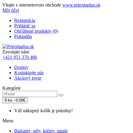
Vitajte v internetovom obchode
www.prirodaplus.sk
Môj účet
Registrácia
Prihlásiť sa
Obľúbené produkty (0)
Pokladňa
Zavolajte nám
+421 951 370 480
Domov
Kontaktujte nás
Akciový tovar
Kategórie
0 ks - 0,00€
Váš nákupný košík je prázdny!
Menu
Balzamy, gély, krémy, maste