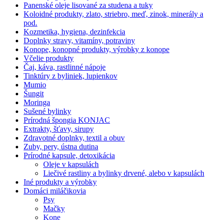
Panenské oleje lisované za studena a tuky
Koloidné produkty, zlato, striebro, meď, zinok, minerály a
pod.
Kozmetika, hygiena, dezinfekcia
Doplnky stravy, vitamíny, potraviny
Konope, konopné produkty, výrobky z konope
Včelie produkty
Čaj, káva, rastlinné nápoje
Tinktúry z byliniek, lupienkov
Mumio
Šungit
Moringa
Sušené bylinky
Prírodná špongia KONJAC
Extrakty, šťavy, sirupy
Zdravotné doplnky, textil a obuv
Zuby, pery, ústna dutina
Prírodné kapsule, detoxikácia
Oleje v kapsulách
Liečivé rastliny a bylinky drvené, alebo v kapsulách
Iné produkty a výrobky
Domáci miláčikovia
Psy
Mačky
Kone