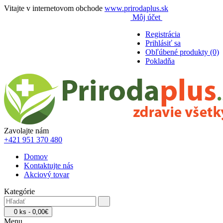
Vitajte v internetovom obchode
www.prirodaplus.sk
Môj účet
Registrácia
Prihlásiť sa
Obľúbené produkty (0)
Pokladňa
Zavolajte nám
+421 951 370 480
Domov
Kontaktujte nás
Akciový tovar
Kategórie
0 ks - 0,00€
Menu