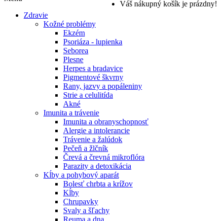
Váš nákupný košík je prázdny!
Zdravie
Kožné problémy
Ekzém
Psoriáza - lupienka
Seborea
Plesne
Herpes a bradavice
Pigmentové škvrny
Rany, jazvy a popáleniny
Strie a celulitída
Akné
Imunita a trávenie
Imunita a obranyschopnosť
Alergie a intolerancie
Trávenie a žalúdok
Pečeň a žlčník
Črevá a črevná mikroflóra
Parazity a detoxikácia
Kĺby a pohybový aparát
Bolesť chrbta a krížov
Kĺby
Chrupavky
Svaly a šľachy
Reuma a dna