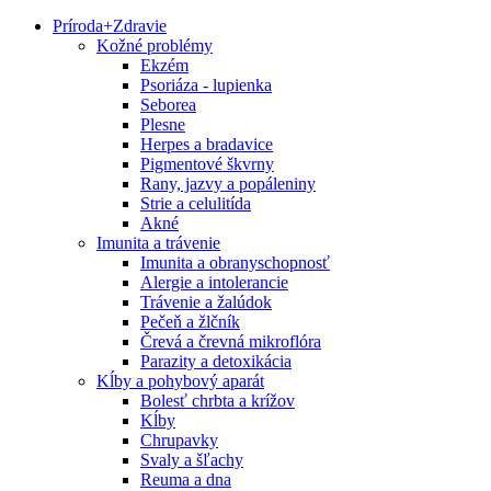
Príroda
+
Zdravie
Kožné problémy
Ekzém
Psoriáza - lupienka
Seborea
Plesne
Herpes a bradavice
Pigmentové škvrny
Rany, jazvy a popáleniny
Strie a celulitída
Akné
Imunita a trávenie
Imunita a obranyschopnosť
Alergie a intolerancie
Trávenie a žalúdok
Pečeň a žlčník
Črevá a črevná mikroflóra
Parazity a detoxikácia
Kĺby a pohybový aparát
Bolesť chrbta a krížov
Kĺby
Chrupavky
Svaly a šľachy
Reuma a dna