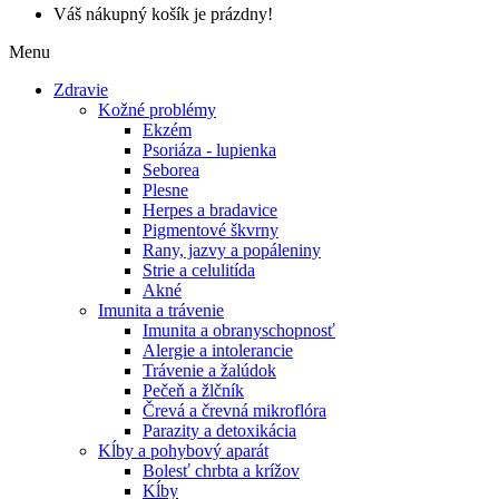
Váš nákupný košík je prázdny!
Menu
Zdravie
Kožné problémy
Ekzém
Psoriáza - lupienka
Seborea
Plesne
Herpes a bradavice
Pigmentové škvrny
Rany, jazvy a popáleniny
Strie a celulitída
Akné
Imunita a trávenie
Imunita a obranyschopnosť
Alergie a intolerancie
Trávenie a žalúdok
Pečeň a žlčník
Črevá a črevná mikroflóra
Parazity a detoxikácia
Kĺby a pohybový aparát
Bolesť chrbta a krížov
Kĺby