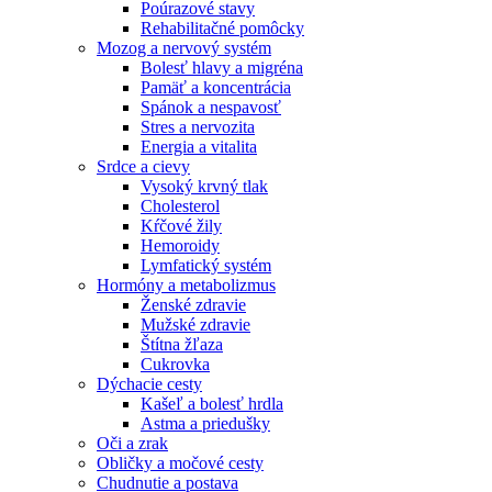
Poúrazové stavy
Rehabilitačné pomôcky
Mozog a nervový systém
Bolesť hlavy a migréna
Pamäť a koncentrácia
Spánok a nespavosť
Stres a nervozita
Energia a vitalita
Srdce a cievy
Vysoký krvný tlak
Cholesterol
Kŕčové žily
Hemoroidy
Lymfatický systém
Hormóny a metabolizmus
Ženské zdravie
Mužské zdravie
Štítna žľaza
Cukrovka
Dýchacie cesty
Kašeľ a bolesť hrdla
Astma a priedušky
Oči a zrak
Obličky a močové cesty
Chudnutie a postava