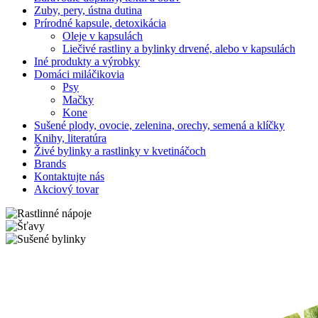
Zuby, pery, ústna dutina
Prírodné kapsule, detoxikácia
Oleje v kapsulách
Liečivé rastliny a bylinky drvené, alebo v kapsulách
Iné produkty a výrobky
Domáci miláčikovia
Psy
Mačky
Kone
Sušené plody, ovocie, zelenina, orechy, semená a klíčky
Knihy, literatúra
Živé bylinky a rastlinky v kvetináčoch
Brands
Kontaktujte nás
Akciový tovar