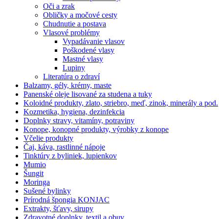
Oči a zrak
Obličky a močové cesty
Chudnutie a postava
Vlasové problémy
Vypadávanie vlasov
Poškodené vlasy
Mastné vlasy
Lupiny
Literatúra o zdraví
Balzamy, gély, krémy, maste
Panenské oleje lisované za studena a tuky
Koloidné produkty, zlato, striebro, meď, zinok, minerály a pod.
Kozmetika, hygiena, dezinfekcia
Doplnky stravy, vitamíny, potraviny
Konope, konopné produkty, výrobky z konope
Včelie produkty
Čaj, káva, rastlinné nápoje
Tinktúry z byliniek, lupienkov
Mumio
Šungit
Moringa
Sušené bylinky
Prírodná špongia KONJAC
Extrakty, šťavy, sirupy
Zdravotné doplnky, textil a obuv