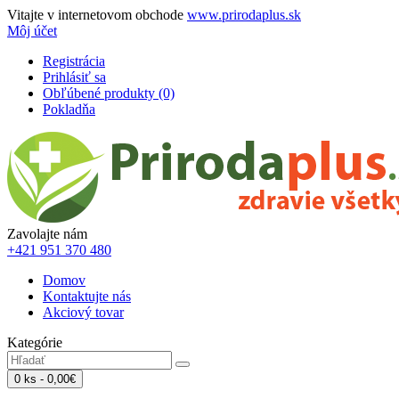
Vitajte v internetovom obchode
www.prirodaplus.sk
Môj účet
Registrácia
Prihlásiť sa
Obľúbené produkty (0)
Pokladňa
Zavolajte nám
+421 951 370 480
Domov
Kontaktujte nás
Akciový tovar
Kategórie
0 ks - 0,00€