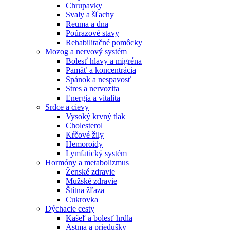
Chrupavky
Svaly a šľachy
Reuma a dna
Poúrazové stavy
Rehabilitačné pomôcky
Mozog a nervový systém
Bolesť hlavy a migréna
Pamäť a koncentrácia
Spánok a nespavosť
Stres a nervozita
Energia a vitalita
Srdce a cievy
Vysoký krvný tlak
Cholesterol
Kŕčové žily
Hemoroidy
Lymfatický systém
Hormóny a metabolizmus
Ženské zdravie
Mužské zdravie
Štítna žľaza
Cukrovka
Dýchacie cesty
Kašeľ a bolesť hrdla
Astma a priedušky