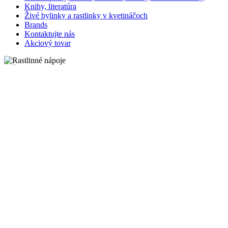
Knihy, literatúra
Živé bylinky a rastlinky v kvetináčoch
Brands
Kontaktujte nás
Akciový tovar