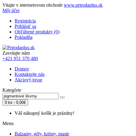
Vitajte v internetovom obchode
www.prirodaplus.sk
Môj účet
Registrácia
Prihlásiť sa
Obľúbené produkty (0)
Pokladňa
Zavolajte nám
+421 951 370 480
Domov
Kontaktujte nás
Akciový tovar
Kategórie
0 ks - 0,00€
Váš nákupný košík je prázdny!
Menu
Balzamy, gély, krémy, maste