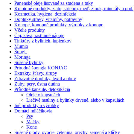
Panenské oleje lisované za studena a tuky
Koloidné produkty, zlato, striebro, meď, zinok, minerály a pod.
Kozmetika, hygiena, dezinfekcia
Doplnky stravy, vitamíny, potraviny
Konope, konopné produkty, výrobky z konope
Včelie produkty
Čaj, káva, rastlinné nápoje
Tinktúry z byliniek, lupienkov
Mumio
Šungit
Moringa
Sušené bylinky
Prírodná špongia KONJAC
Extrakty, šťavy, sirupy
Zdravotné doplnky, textil a obuv
Zuby, pery, ústna dutina
Prírodné kapsule, detoxikácia
Oleje v kapsulách
Liečivé rastliny a bylinky drvené, alebo v kapsulách
Iné produkty a výrobky
Domáci miláčikovia
Psy
Mačky
Kone
Sušené plody, ovocie, zelenina, orechy, semená a klíčky