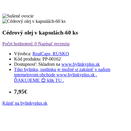
Cédrový olej v kapsulách-60 ks
Počet hodnotení: 0
Napísať recenziu
Výrobca:
RealCaps, RUSKO
Kód produktu:
PP-00162
Dostupnosť:
Skladom
na
www.bylinkyplus.sk
Túto bylinku, rastlinku je možné si zakúpiť v našom
internetovom obchode
www.bylinkyplus.sk
.
ĎAKUJEME 😊 klik
TU
.
7,95€
Kúpiť na bylinkyplus.sk