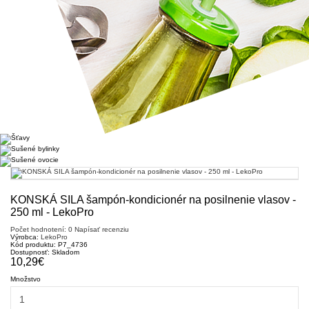
KONSKÁ SILA šampón-kondicionér na posilnenie vlasov -
250 ml - LekoPro
Počet hodnotení: 0
Napísať recenziu
Výrobca:
LekoPro
Kód produktu:
P7_4736
Dostupnosť:
Skladom
10,29€
Množstvo