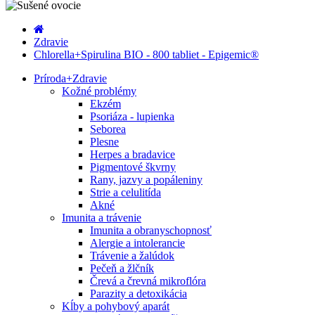
Zdravie
Chlorella+Spirulina BIO - 800 tabliet - Epigemic®
Príroda
+
Zdravie
Kožné problémy
Ekzém
Psoriáza - lupienka
Seborea
Plesne
Herpes a bradavice
Pigmentové škvrny
Rany, jazvy a popáleniny
Strie a celulitída
Akné
Imunita a trávenie
Imunita a obranyschopnosť
Alergie a intolerancie
Trávenie a žalúdok
Pečeň a žlčník
Črevá a črevná mikroflóra
Parazity a detoxikácia
Kĺby a pohybový aparát