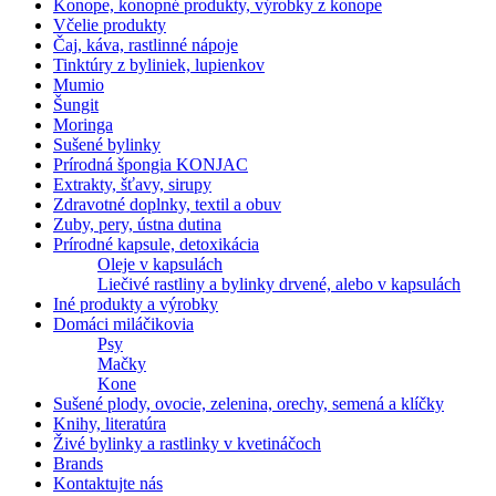
Konope, konopné produkty, výrobky z konope
Včelie produkty
Čaj, káva, rastlinné nápoje
Tinktúry z byliniek, lupienkov
Mumio
Šungit
Moringa
Sušené bylinky
Prírodná špongia KONJAC
Extrakty, šťavy, sirupy
Zdravotné doplnky, textil a obuv
Zuby, pery, ústna dutina
Prírodné kapsule, detoxikácia
Oleje v kapsulách
Liečivé rastliny a bylinky drvené, alebo v kapsulách
Iné produkty a výrobky
Domáci miláčikovia
Psy
Mačky
Kone
Sušené plody, ovocie, zelenina, orechy, semená a klíčky
Knihy, literatúra
Živé bylinky a rastlinky v kvetináčoch
Brands
Kontaktujte nás