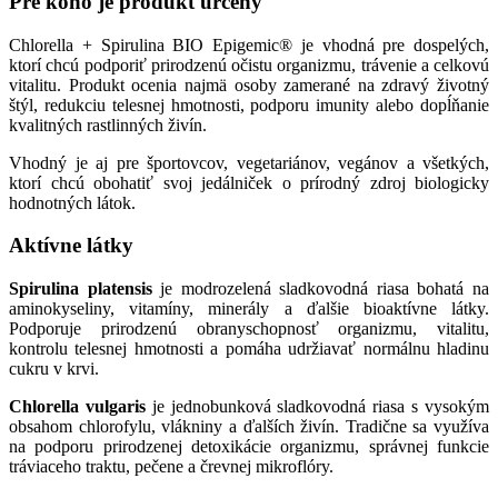
Pre koho je produkt určený
Chlorella + Spirulina BIO Epigemic® je vhodná pre dospelých,
ktorí chcú podporiť prirodzenú očistu organizmu, trávenie a celkovú
vitalitu. Produkt ocenia najmä osoby zamerané na zdravý životný
štýl, redukciu telesnej hmotnosti, podporu imunity alebo dopĺňanie
kvalitných rastlinných živín.
Vhodný je aj pre športovcov, vegetariánov, vegánov a všetkých,
ktorí chcú obohatiť svoj jedálniček o prírodný zdroj biologicky
hodnotných látok.
Aktívne látky
Spirulina platensis
je modrozelená sladkovodná riasa bohatá na
aminokyseliny, vitamíny, minerály a ďalšie bioaktívne látky.
Podporuje prirodzenú obranyschopnosť organizmu, vitalitu,
kontrolu telesnej hmotnosti a pomáha udržiavať normálnu hladinu
cukru v krvi.
Chlorella vulgaris
je jednobunková sladkovodná riasa s vysokým
obsahom chlorofylu, vlákniny a ďalších živín. Tradične sa využíva
na podporu prirodzenej detoxikácie organizmu, správnej funkcie
tráviaceho traktu, pečene a črevnej mikroflóry.