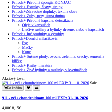
Príroda
+
Prírodná špongia KONJAC
Príroda
+
Extrakty, šťavy, sirupy
Príroda
+
Zdravotné doplnky, textil a obuv
Príroda
+
Zuby, pery, ústna dutina
Príroda
+
Prírodné kapsule, detoxikácia
Oleje v kapsulách
Liečivé rastliny a bylinky drvené, alebo v kapsulách
Príroda
+
Iné produkty a výrobky
Príroda
+
Domáci miláčikovia
Psy
Mačky
Kone
Príroda
+
Sušené plody, ovocie, zelenina, orechy, semená a
klíčky
Príroda
+
Knihy, literatúra
Príroda
+
Živé bylinky a rastlinky v kvetináčoch
Akciový tovar
Sale
Do košíka
911 - gél s chondroitinom 100 ml EXP: 31. 10. 2026
4,00€
8,15€