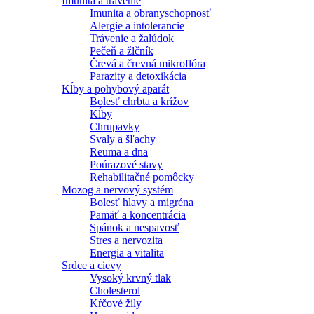
Imunita a trávenie
Imunita a obranyschopnosť
Alergie a intolerancie
Trávenie a žalúdok
Pečeň a žlčník
Črevá a črevná mikroflóra
Parazity a detoxikácia
Kĺby a pohybový aparát
Bolesť chrbta a krížov
Kĺby
Chrupavky
Svaly a šľachy
Reuma a dna
Poúrazové stavy
Rehabilitačné pomôcky
Mozog a nervový systém
Bolesť hlavy a migréna
Pamäť a koncentrácia
Spánok a nespavosť
Stres a nervozita
Energia a vitalita
Srdce a cievy
Vysoký krvný tlak
Cholesterol
Kŕčové žily