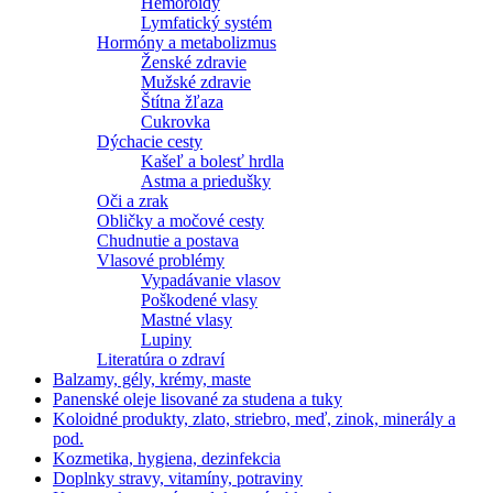
Hemoroidy
Lymfatický systém
Hormóny a metabolizmus
Ženské zdravie
Mužské zdravie
Štítna žľaza
Cukrovka
Dýchacie cesty
Kašeľ a bolesť hrdla
Astma a priedušky
Oči a zrak
Obličky a močové cesty
Chudnutie a postava
Vlasové problémy
Vypadávanie vlasov
Poškodené vlasy
Mastné vlasy
Lupiny
Literatúra o zdraví
Balzamy, gély, krémy, maste
Panenské oleje lisované za studena a tuky
Koloidné produkty, zlato, striebro, meď, zinok, minerály a
pod.
Kozmetika, hygiena, dezinfekcia
Doplnky stravy, vitamíny, potraviny