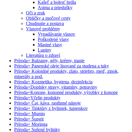
Kašeľ a bolesť hrdla
Astma a priedušky
Oči a zrak
Obličky a močové cesty
Chudnutie a postava
Vlasové problémy
Vypadávanie vlasov
Poškodené vlasy
Mastné vlasy
Lupiny
Literatúra o zdraví
Príroda
+
Balzamy, gély, krémy, maste
Príroda
+
Panenské oleje lisované za studena a tuky
Príroda
+
Koloidné produkty, zlato, striebro, meď, zinok,
minerály a pod.
Príroda
+
Kozmetika, hygiena, dezinfekcia
Príroda
+
Doplnky stravy, vitamíny, potraviny
Príroda
+
Konope, konopné produkty, výrobky z konope
Príroda
+
Včelie produkty
Príroda
+
Čaj, káva, rastlinné nápoje
Príroda
+
Tinktúry z byliniek, lupienkov
Príroda
+
Mumio
Príroda
+
Šungit
Príroda
+
Moringa
Príroda
+
Sušené bylinky