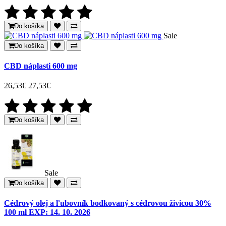
Do košíka
Sale
Do košíka
CBD náplasti 600 mg
26,53€
27,53€
Do košíka
Sale
Do košíka
Cédrový olej a ľubovník bodkovaný s cédrovou živicou 30%
100 ml EXP: 14. 10. 2026