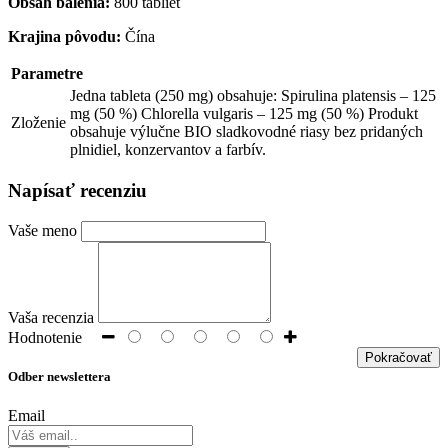
Obsah balenia:
800 tabliet
Krajina pôvodu:
Čína
Parametre
Jedna tableta (250 mg) obsahuje: Spirulina platensis – 125
mg (50 %) Chlorella vulgaris – 125 mg (50 %) Produkt
Zloženie
obsahuje výlučne BIO sladkovodné riasy bez pridaných
plnidiel, konzervantov a farbív.
Napísať recenziu
Vaše meno
Vaša recenzia
Hodnotenie
Pokračovať
Odber newslettera
Email