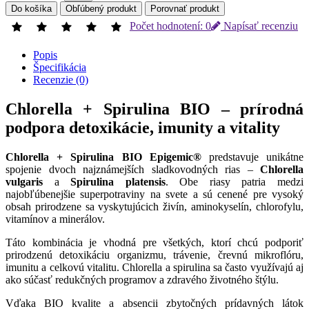
Do košíka
Obľúbený produkt
Porovnať produkt
Počet hodnotení: 0
Napísať recenziu
Popis
Špecifikácia
Recenzie (0)
Chlorella + Spirulina BIO – prírodná
podpora detoxikácie, imunity a vitality
Chlorella + Spirulina BIO Epigemic®
predstavuje unikátne
spojenie dvoch najznámejších sladkovodných rias –
Chlorella
vulgaris
a
Spirulina platensis
. Obe riasy patria medzi
najobľúbenejšie superpotraviny na svete a sú cenené pre vysoký
obsah prirodzene sa vyskytujúcich živín, aminokyselín, chlorofylu,
vitamínov a minerálov.
Táto kombinácia je vhodná pre všetkých, ktorí chcú podporiť
prirodzenú detoxikáciu organizmu, trávenie, črevnú mikroflóru,
imunitu a celkovú vitalitu. Chlorella a spirulina sa často využívajú aj
ako súčasť redukčných programov a zdravého životného štýlu.
Vďaka BIO kvalite a absencii zbytočných prídavných látok