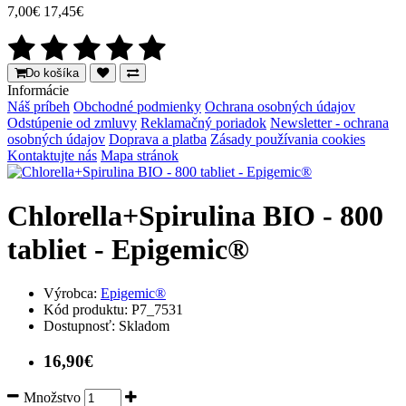
7,00€
17,45€
Do košíka
Informácie
Náš príbeh
Obchodné podmienky
Ochrana osobných údajov
Odstúpenie od zmluvy
Reklamačný poriadok
Newsletter - ochrana
osobných údajov
Doprava a platba
Zásady používania cookies
Kontaktujte nás
Mapa stránok
Chlorella+Spirulina BIO - 800
tabliet - Epigemic®
Výrobca:
Epigemic®
Kód produktu:
P7_7531
Dostupnosť:
Skladom
16,90€
Množstvo