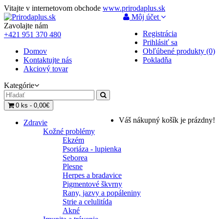
Vitajte v internetovom obchode
www.prirodaplus.sk
Môj účet
Zavolajte nám
Registrácia
+421 951 370 480
Prihlásiť sa
Domov
Obľúbené produkty (0)
Kontaktujte nás
Pokladňa
Akciový tovar
Kategórie
0 ks - 0,00€
Váš nákupný košík je prázdny!
Zdravie
Kožné problémy
Ekzém
Psoriáza - lupienka
Seborea
Plesne
Herpes a bradavice
Pigmentové škvrny
Rany, jazvy a popáleniny
Strie a celulitída
Akné