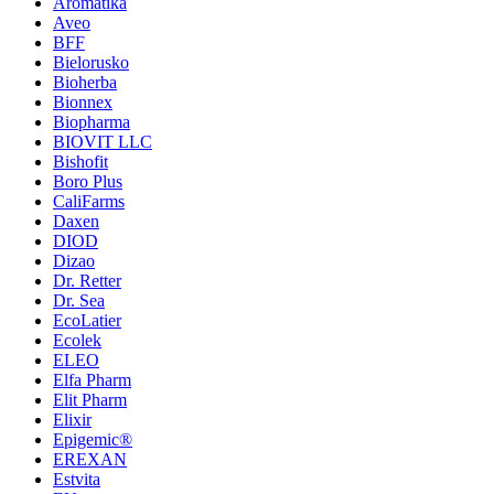
Aromatika
Aveo
BFF
Bielorusko
Bioherba
Bionnex
Biopharma
BIOVIT LLC
Bishofit
Boro Plus
CaliFarms
Daxen
DIOD
Dizao
Dr. Retter
Dr. Sea
EcoLatier
Ecolek
ELEO
Elfa Pharm
Elit Pharm
Elixir
Epigemic®
EREXAN
Estvita