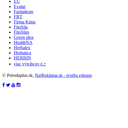
EU
Evalar
Farmakom
FBT
Firma Kima
FitoSila
FitoSlim
Green idea
HealthNA
Herbalex
Herbatica
HERBIN
viac výrobcov 👉
© Prirodaplus.sk,
NajReklama.sk - tvorba eshopu