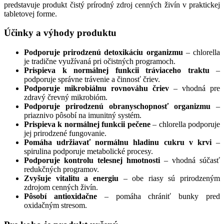
predstavuje produkt čistý prírodný zdroj cenných živín v praktickej
tabletovej forme.
Účinky a výhody produktu
Podporuje prirodzenú detoxikáciu organizmu
– chlorella
je tradične využívaná pri očistných programoch.
Prispieva k normálnej funkcii tráviaceho traktu
–
podporuje správne trávenie a činnosť čriev.
Podporuje mikrobiálnu rovnováhu čriev
– vhodná pre
zdravý črevný mikrobióm.
Podporuje prirodzenú obranyschopnosť organizmu
–
priaznivo pôsobí na imunitný systém.
Prispieva k normálnej funkcii pečene
– chlorella podporuje
jej prirodzené fungovanie.
Pomáha udržiavať normálnu hladinu cukru v krvi
–
spirulina podporuje metabolické procesy.
Podporuje kontrolu telesnej hmotnosti
– vhodná súčasť
redukčných programov.
Zvyšuje vitalitu a energiu
– obe riasy sú prirodzeným
zdrojom cenných živín.
Pôsobí antioxidačne
– pomáha chrániť bunky pred
oxidačným stresom.