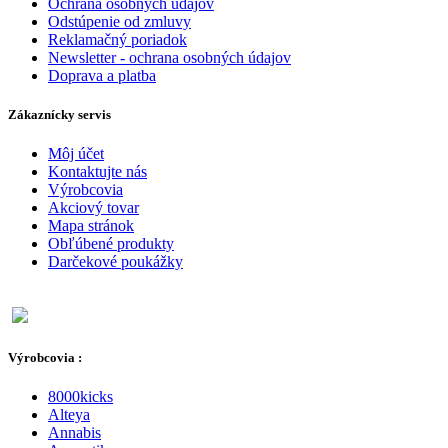
Ochrana osobných údajov
Odstúpenie od zmluvy
Reklamačný poriadok
Newsletter - ochrana osobných údajov
Doprava a platba
Zákaznícky servis
Môj účet
Kontaktujte nás
Výrobcovia
Akciový tovar
Mapa stránok
Obľúbené produkty
Darčekové poukážky
Výrobcovia :
8000kicks
Alteya
Annabis