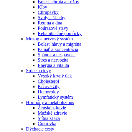
Bolesť chrbta a krížov
Kĺby
Chrupavky
Svaly a šľachy
Reuma a dna
Poúrazové stavy
Rehabilitačné pomôcky
Mozog a nervový systém
Bolesť hlavy a migréna
Pamäť a koncentrácia
Spánok a nespavosť
Stres a nervozita
Energia a vitalita
Srdce a cievy
Vysoký krvný tlak
Cholesterol
Kŕčové žily
Hemoroidy
Lymfatický systém
Hormóny a metabolizmus
Ženské zdravie
Mužské zdravie
Štítna žľaza
Cukrovka
Dýchacie cesty